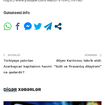
https://www.youtube.com/watch?v=ti9fZThIYGU
Gununsesi.info
ƏVVƏLKI
SONRAKI
Türkiyəyə yatırılan
Əliyev Kərimovu təbrik etdi:
Azərbaycan kapitalının həcmi
“Sülh və firavanlıq diləyirəm”
nə qədərdir?
DİGƏR XƏBƏRLƏR