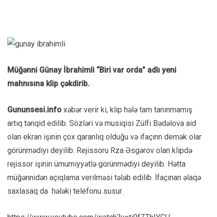
Müğənni Günay İbrahimli “Biri var orda” adlı yeni
mahnısına klip çəkdirib.
Gununsesi.info
xəbər verir ki, klip hələ tam tanınmamış
artıq tənqid edilib. Sözləri və musiqisi Zülfi Bədəlova aid
olan ekran işinin çox qaranlıq olduğu və ifaçınn demək olar
görünmədiyi deyilib. Rejissoru Rza Əsgərov olan klipdə
rejissor işinin ümumiyyətlə görünmədiyi deyilib. Hətta
müğənnidən açıqlama verilməsi tələb edilib. İfaçınan əlaqə
saxlasaq da hələki telefonu susur.