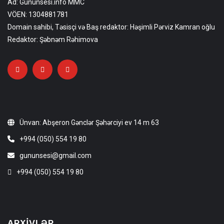
Ad: Gununsesi.info MMC
VÖEN: 1304881781
Domain sahibi, Təsisçi və Baş redaktor: Həşimli Pərviz Kamran oğlu
Redaktor: Şəbnəm Rəhimova
Ünvan: Abşeron Gənclər Şəhərciyi ev 14 m 63
+994 (050) 554 19 80
gununsesi@gmail.com
+994 (050) 554 19 80
ARXIVLƏR