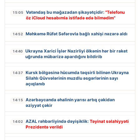
Vətəndaş bu mağazadan şikayətçidir:
"Telefonu
15:05
öz iCloud hesabımla istifadə edə bilmədim"
Məhkəmə Rüfət Səfərovla bağlı xahişi nəzərə aldı
14:52
Ukrayna Xarici İşlər Nazirliyi ölkənin hər bir raket
14:40
uğrunda mübarizə apardığını bildirib
Kursk bölgəsinə hücumda təqsirli bilinən Ukrayna
14:37
Silahlı Qüvvələrinin muzdlu əsgərlərinin sayı
açıqlanıb
Azərbaycanda əhalinin yarısı artıq çəkidən
14:15
əziyyət çəkir
AZAL rəhbərliyində dəyişiklik:
Təyinat səlahiyyəti
14:02
Prezidentə verildi