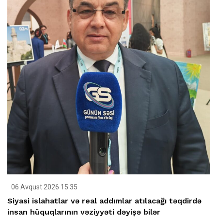
06 Avqust 2026 15:35
Siyasi islahatlar və real addımlar atılacağı təqdirdə
insan hüquqlarının vəziyyəti dəyişə bilər