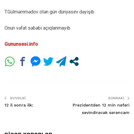
T.Gülməmmədov ötən gün dünyasını dəyişib.
Onun vəfat səbəbi açıqlanmayıb.
Gununsesi.info
ƏVVƏLKI
SONRAKI
12 il sonra ilk:
Prezidentdən 12 min nəfəri
sevindirəcək sərəncam