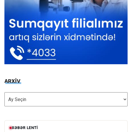
ARXİV
ARXİV
XƏBƏR LENTI