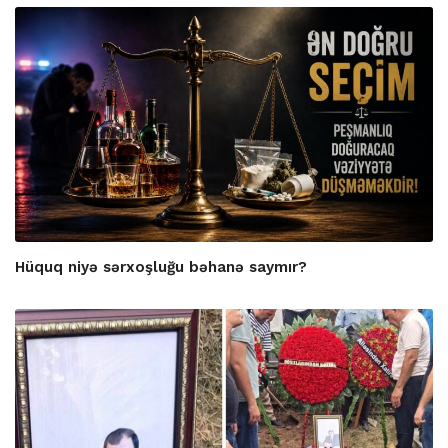
Hüquq niyə sərxoşluğu bəhanə saymır?