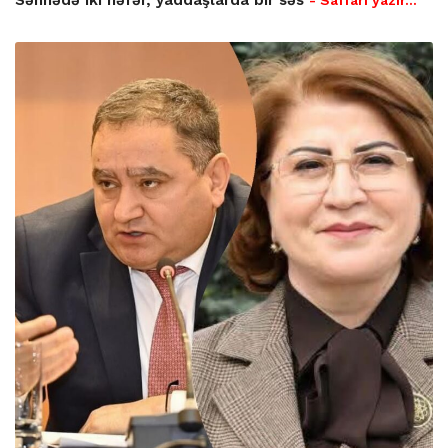
Səhnədə iki nəfər, yaddaşlarda bir səs
- Saffari yazır…