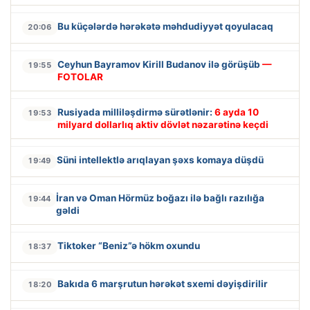
Bu küçələrdə hərəkətə məhdudiyyət qoyulacaq
20:06
Ceyhun Bayramov Kirill Budanov ilə görüşüb
—
19:55
FOTOLAR
Rusiyada milliləşdirmə sürətlənir:
6 ayda 10
19:53
milyard dollarlıq aktiv dövlət nəzarətinə keçdi
Süni intellektlə arıqlayan şəxs komaya düşdü
19:49
İran və Oman Hörmüz boğazı ilə bağlı razılığa
19:44
gəldi
Tiktoker “Beniz”ə hökm oxundu
18:37
Bakıda 6 marşrutun hərəkət sxemi dəyişdirilir
18:20