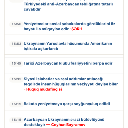
Türkiyədəki anti-Azərbaycan təbliğatına tutarlı
cavabdır
Yeniyetmələr sosial şəbəkələrdə gördüklərini öz
15:56
həyatı ilə müqayisə edir
-ŞƏRH
Ukraynanın Yaroslavla hücumunda Amerikanın
15:53
iştirakı aşkarlanıb
Tarixi Azərbaycan klubu fəaliyyətini bərpa edir
15:40
Siyasi islahatlar və real addımlar atılacağı
15:35
təqdirdə insan hüquqlarının vəziyyəti dəyişə bilər
- Hüquq müdafiəçisi
Bakıda yeniyetməyə qarşı soyğunçuluq edildi
15:19
Azərbaycan Ukraynanın ərazi bütövlüyünü
15:15
dəstəkləyir
— Ceyhun Bayramov