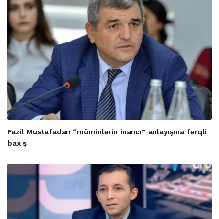
Fazil Mustafadan “möminlərin inancı” anlayışına fərqli
baxış