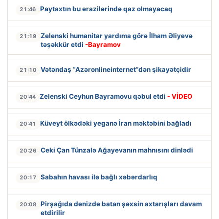
Paytaxtın bu ərazilərində qaz olmayacaq
21:46
Zelenski humanitar yardıma görə İlham Əliyevə
21:19
təşəkkür etdi
-Bayramov
Vətəndaş “Azəronlineinternet”dən şikayətçidir
21:10
Zelenski Ceyhun Bayramovu qəbul etdi
- VİDEO
20:44
Küveyt ölkədəki yeganə İran məktəbini bağladı
20:41
Ceki Çan Tünzalə Ağayevanın mahnısını dinlədi
20:26
Sabahın havası ilə bağlı xəbərdarlıq
20:17
Pirşağıda dənizdə batan şəxsin axtarışları davam
20:08
etdirilir