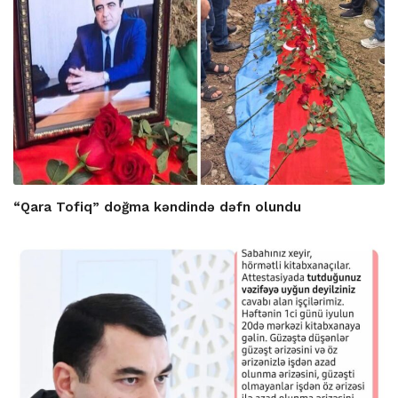
“Qara Tofiq” doğma kəndində dəfn olundu