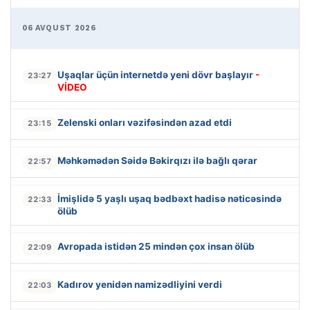
06 AVQUST 2026
Uşaqlar üçün internetdə yeni dövr başlayır
-
23:27
VİDEO
Zelenski onları vəzifəsindən azad etdi
23:15
Məhkəmədən Səidə Bəkirqızı ilə bağlı qərar
22:57
İmişlidə 5 yaşlı uşaq bədbəxt hadisə nəticəsində
22:33
ölüb
Avropada istidən 25 mindən çox insan ölüb
22:09
Kadırov yenidən namizədliyini verdi
22:03