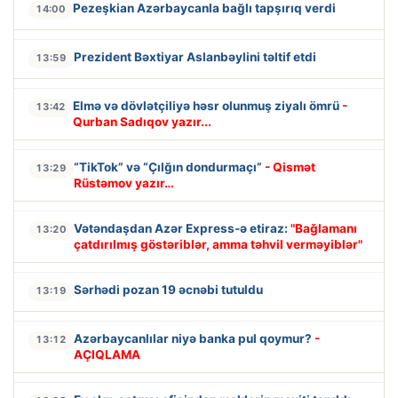
Pezeşkian Azərbaycanla bağlı tapşırıq verdi
14:00
Prezident Bəxtiyar Aslanbəylini təltif etdi
13:59
Elmə və dövlətçiliyə həsr olunmuş ziyalı ömrü
-
13:42
Qurban Sadıqov yazır...
“TikTok” və “Çılğın dondurmaçı”
- Qismət
13:29
Rüstəmov yazır…
Vətəndaşdan Azər Express-ə etiraz:
"Bağlamanı
13:20
çatdırılmış göstəriblər, amma təhvil verməyiblər"
Sərhədi pozan 19 əcnəbi tutuldu
13:19
Azərbaycanlılar niyə banka pul qoymur?
-
13:12
AÇIQLAMA