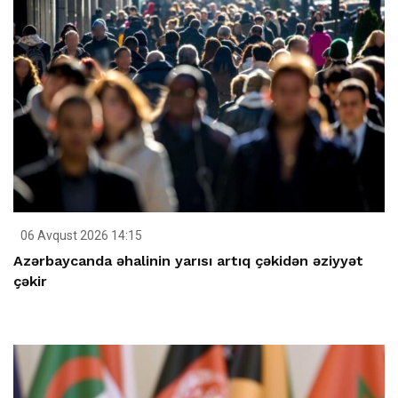
06 Avqust 2026 14:15
Azərbaycanda əhalinin yarısı artıq çəkidən əziyyət
çəkir