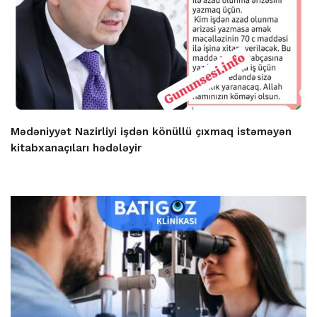
Mədəniyyət Nazirliyi işdən könüllü çıxmaq istəməyən
kitabxanaçıları hədələyir