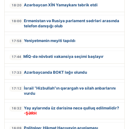
Azərbaycan XİN Yamaykanı təbrik etdi
18:20
Ermənistan və Rusiya parlament sədrləri arasında
18:00
telefon danışığı olub
Yeniyetmənin meyiti tapıldı
17:58
MİQ-də növbəti vakansiya seçimi başlayır
17:44
Azərbaycanda BOKT ləğv olundu
17:33
İsrail “Hizbullah”ın qərargah və silah anbarlarını
17:12
vurdu
Yay aylarında üz dərisinə necə qulluq edilməlidir?
16:32
-ŞƏRH
Politoloq: Hikmət Hacıyevin açıqlaması
16:09