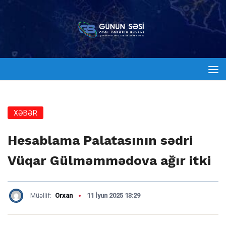
XƏBƏR
Hesablama Palatasının sədri
Vüqar Gülməmmədova ağır itki
Müəllif:
Orxan
11 İyun 2025 13:29