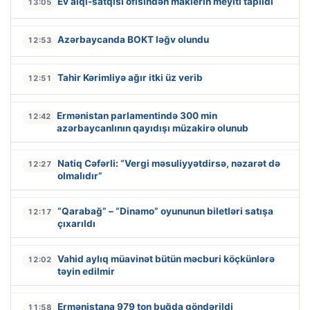
Ev alqı-satqısı ofisindən maklerin meyiti tapıldı
13:05
Azərbaycanda BOKT ləğv olundu
12:53
Tahir Kərimliyə ağır itki üz verib
12:51
Ermənistan parlamentində 300 min
12:42
azərbaycanlının qayıdışı müzakirə olunub
Natiq Cəfərli: “Vergi məsuliyyətdirsə, nəzarət də
12:27
olmalıdır”
“Qarabağ” – “Dinamo” oyununun biletləri satışa
12:17
çıxarıldı
Vahid aylıq müavinət bütün məcburi köçkünlərə
12:02
təyin edilmir
Ermənistana 979 ton buğda göndərildi
11:58