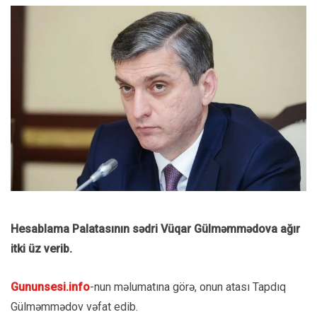
Hesablama Palatasının sədri Vüqar Gülməmmədova ağır
itki üz verib.
Gununsesi.info
-nun məlumatına görə, onun atası Tapdıq
Gülməmmədov vəfat edib.