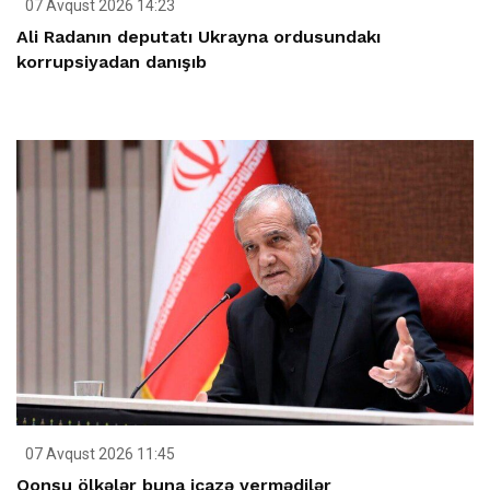
07 Avqust 2026 14:23
Ali Radanın deputatı Ukrayna ordusundakı
korrupsiyadan danışıb
07 Avqust 2026 11:45
Qonşu ölkələr buna icazə vermədilər