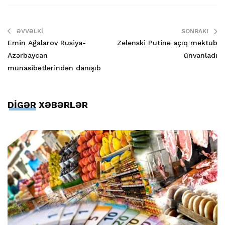
ƏVVƏLKI
SONRAKI
Emin Ağalarov Rusiya-
Zelenski Putinə açıq məktub
Azərbaycan
ünvanladı
münasibətlərindən danışıb
DİGƏR XƏBƏRLƏR