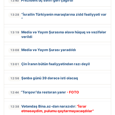
Prezident üç səfiri geri çağırdı
13:40
“İsrailin Türkiyənin maraqlarına zidd fəaliyyəti var
13:28
“
Media və Yayım Şurasına əlavə hüquq və vəzifələr
13:19
verildi
Media və Yayım Şurası yaradıldı
13:08
Çin İranın bütün fəaliyyətindən razı deyil
13:01
Şənbə günü 39 dərəcə isti olacaq
12:56
“Torqovı”da restoran yanır
- FOTO
12:44
Vətəndaş Bina.az-dan narazıdır:
"İsrar
12:38
etməsəydim, pulumu qaytarmayacaqdılar"