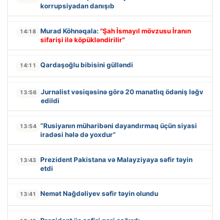
korrupsiyadan danışıb
Murad Köhnəqala:
"Şah İsmayıl mövzusu İranın
14:18
sifarişi ilə köpükləndirilir"
Qardaşoğlu bibisini gülləndi
14:11
Jurnalist vəsiqəsinə görə 20 manatlıq ödəniş ləğv
13:56
edildi
“Rusiyanın müharibəni dayandırmaq üçün siyasi
13:54
iradəsi hələ də yoxdur”
Prezident Pakistana və Malayziyaya səfir təyin
13:43
etdi
Nemət Nağdəliyev səfir təyin olundu
13:41