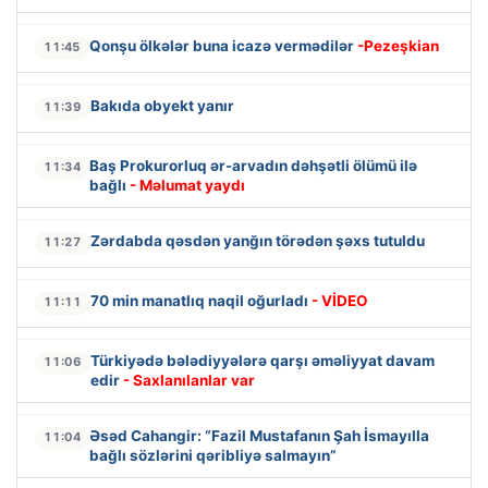
Qonşu ölkələr buna icazə vermədilər
-Pezeşkian
11:45
Bakıda obyekt yanır
11:39
Baş Prokurorluq ər-arvadın dəhşətli ölümü ilə
11:34
bağlı
- Məlumat yaydı
Zərdabda qəsdən yanğın törədən şəxs tutuldu
11:27
70 min manatlıq naqil oğurladı
- VİDEO
11:11
Türkiyədə bələdiyyələrə qarşı əməliyyat davam
11:06
edir
- Saxlanılanlar var
Əsəd Cahangir: “Fazil Mustafanın Şah İsmayılla
11:04
bağlı sözlərini qəribliyə salmayın”