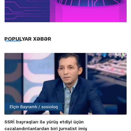
POPULYAR XƏBƏR
SSRİ bayraqları ilə yürüş etdiyi üçün
cəzalandırılanlardan biri jurnalist imiş