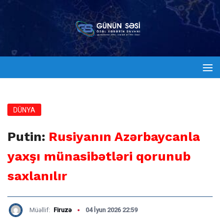
DÜNYA
Putin:
Rusiyanın Azərbaycanla
yaxşı münasibətləri qorunub
saxlanılır
Müəllif:
Firuzə
04 İyun 2026 22:59