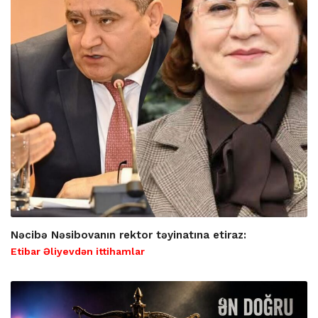
Nəcibə Nəsibovanın rektor təyinatına etiraz:
Etibar Əliyevdən ittihamlar