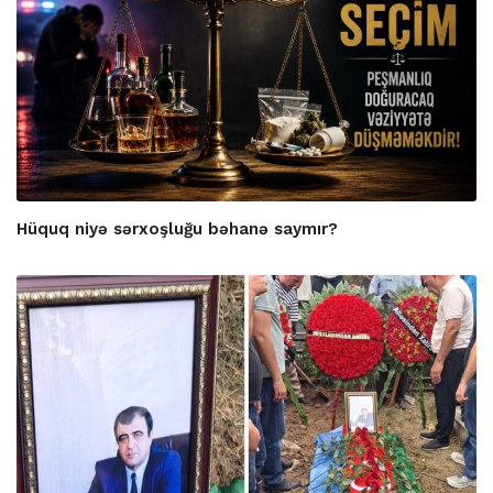
Hüquq niyə sərxoşluğu bəhanə saymır?