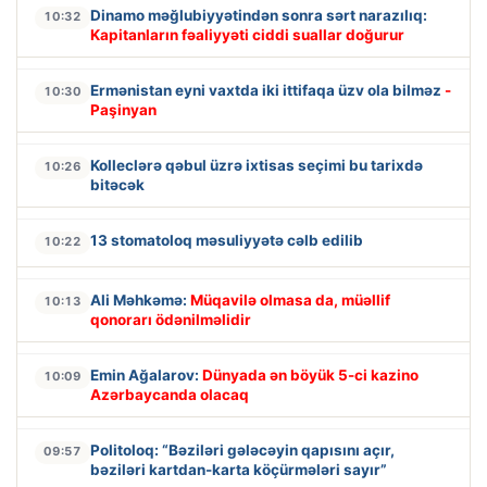
Dinamo məğlubiyyətindən sonra sərt narazılıq:
10:32
Kapitanların fəaliyyəti ciddi suallar doğurur
Ermənistan eyni vaxtda iki ittifaqa üzv ola bilməz
-
10:30
Paşinyan
Kolleclərə qəbul üzrə ixtisas seçimi bu tarixdə
10:26
bitəcək
13 stomatoloq məsuliyyətə cəlb edilib
10:22
Ali Məhkəmə:
Müqavilə olmasa da, müəllif
10:13
qonorarı ödənilməlidir
Emin Ağalarov:
Dünyada ən böyük 5-ci kazino
10:09
Azərbaycanda olacaq
Politoloq: “Bəziləri gələcəyin qapısını açır,
09:57
bəziləri kartdan-karta köçürmələri sayır”