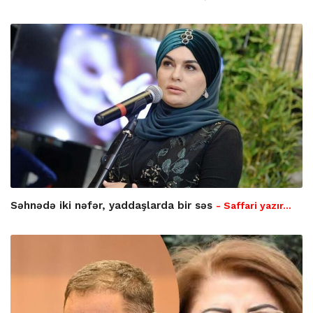
Səhnədə iki nəfər, yaddaşlarda bir səs
- Saffari yazır…