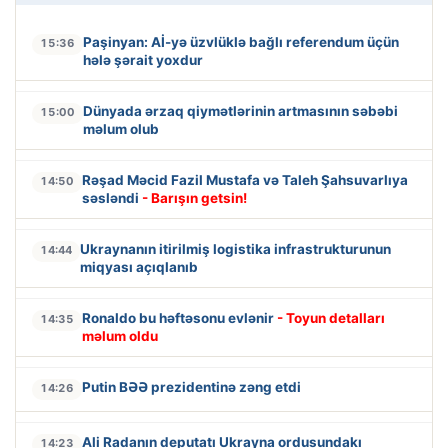
Paşinyan: Aİ-yə üzvlüklə bağlı referendum üçün
15:36
hələ şərait yoxdur
Dünyada ərzaq qiymətlərinin artmasının səbəbi
15:00
məlum olub
Rəşad Məcid Fazil Mustafa və Taleh Şahsuvarlıya
14:50
səsləndi
- Barışın getsin!
Ukraynanın itirilmiş logistika infrastrukturunun
14:44
miqyası açıqlanıb
Ronaldo bu həftəsonu evlənir
- Toyun detalları
14:35
məlum oldu
Putin BƏƏ prezidentinə zəng etdi
14:26
Ali Radanın deputatı Ukrayna ordusundakı
14:23