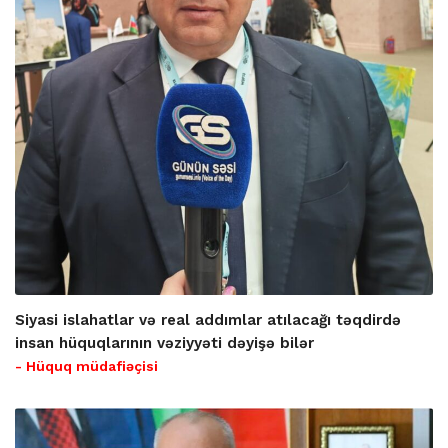
Siyasi islahatlar və real addımlar atılacağı təqdirdə
insan hüquqlarının vəziyyəti dəyişə bilər
- Hüquq müdafiəçisi