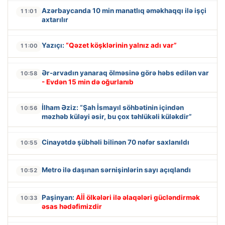
Azərbaycanda 10 min manatlıq əməkhaqqı ilə işçi
11:01
axtarılır
Yazıçı:
“Qəzet köşklərinin yalnız adı var”
11:00
Ər-arvadın yanaraq ölməsinə görə həbs edilən var
10:58
- Evdən 15 min də oğurlanıb
İlham Əziz: “Şah İsmayıl söhbətinin içindən
10:56
məzhəb küləyi əsir, bu çox təhlükəli küləkdir”
Cinayətdə şübhəli bilinən 70 nəfər saxlanıldı
10:55
Metro ilə daşınan sərnişinlərin sayı açıqlandı
10:52
Paşinyan:
Aİİ ölkələri ilə əlaqələri gücləndirmək
10:33
əsas hədəfimizdir