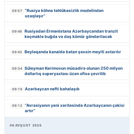
“Rusiya köhnə təhlükəsizlik modelindən
09:57
uzaqlaşır”
Rusiyadan Ermənistana Azərbaycandan tranzit
09:46
keçməklə buğda və daş kömür göndəriləcək
Beyləqanda kanalda batan şəxsin meyiti axtarılır
09:43
Süleyman Kərimovun müsadirə olunan 250 milyon
09:34
dollarlıq superyaxtası üzən ofisə çevrilib
Azərbaycan nefti bahalaşıb
09:19
“Avrasiyanın yeni xəritəsində Azərbaycanın çəkisi
09:12
artır”
06 AVQUST 2026