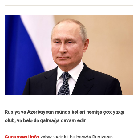
Rusiya və Azərbaycan münasibətləri həmişə çox yaxşı
olub, və belə də qalmağa davam edir.
Gununsesi.info
xəbər verir ki, bu barədə Rusiyanın