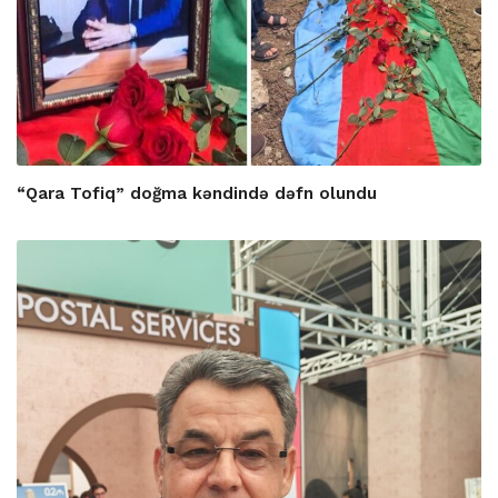
“Qara Tofiq” doğma kəndində dəfn olundu