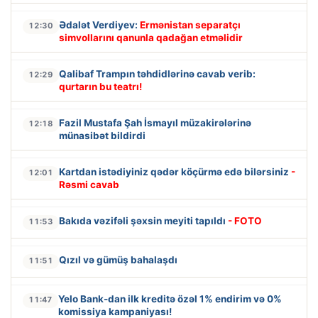
Ədalət Verdiyev:
Ermənistan separatçı
12:30
simvollarını qanunla qadağan etməlidir
Qalibaf Trampın təhdidlərinə cavab verib:
12:29
qurtarın bu teatrı!
Fazil Mustafa Şah İsmayıl müzakirələrinə
12:18
münasibət bildirdi
Kartdan istədiyiniz qədər köçürmə edə bilərsiniz
-
12:01
Rəsmi cavab
Bakıda vəzifəli şəxsin meyiti tapıldı
- FOTO
11:53
Qızıl və gümüş bahalaşdı
11:51
Yelo Bank-dan ilk kreditə özəl 1% endirim və 0%
11:47
komissiya kampaniyası!