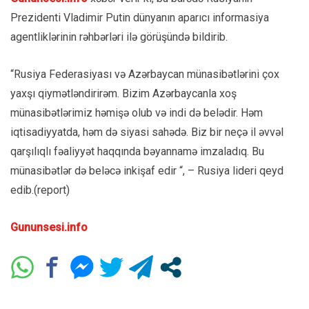
Prezidenti Vladimir Putin dünyanın aparıcı informasiya
agentliklərinin rəhbərləri ilə görüşündə bildirib.
“Rusiya Federasiyası və Azərbaycan münasibətlərini çox
yaxşı qiymətləndirirəm. Bizim Azərbaycanla xoş
münasibətlərimiz həmişə olub və indi də belədir. Həm
iqtisadiyyatda, həm də siyasi sahədə. Biz bir neçə il əvvəl
qarşılıqlı fəaliyyət haqqında bəyannamə imzaladıq. Bu
münasibətlər də beləcə inkişaf edir “, – Rusiya lideri qeyd
edib.(report)
Gununsesi.info