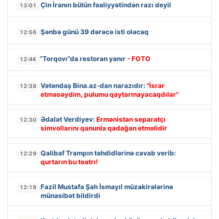
Çin İranın bütün fəaliyyətindən razı deyil
13:01
Şənbə günü 39 dərəcə isti olacaq
12:56
“Torqovı”da restoran yanır
- FOTO
12:44
Vətəndaş Bina.az-dan narazıdır:
"İsrar
12:38
etməsəydim, pulumu qaytarmayacaqdılar"
Ədalət Verdiyev:
Ermənistan separatçı
12:30
simvollarını qanunla qadağan etməlidir
Qalibaf Trampın təhdidlərinə cavab verib:
12:29
qurtarın bu teatrı!
Fazil Mustafa Şah İsmayıl müzakirələrinə
12:18
münasibət bildirdi