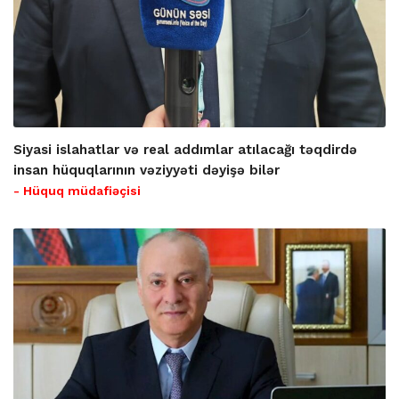
Siyasi islahatlar və real addımlar atılacağı təqdirdə
insan hüquqlarının vəziyyəti dəyişə bilər
- Hüquq müdafiəçisi