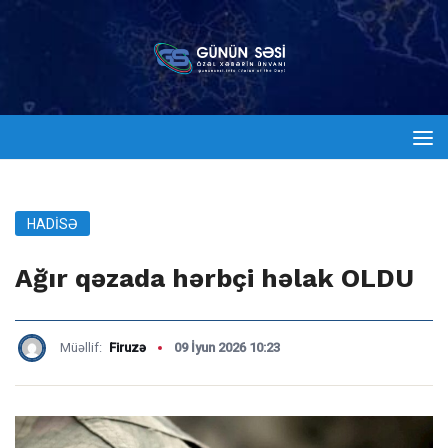
HADISƏ
Ağır qəzada hərbçi həlak OLDU
Müəllif:
Firuzə
09 İyun 2026 10:23