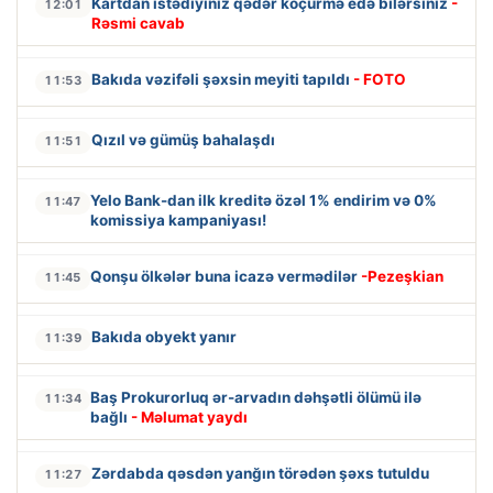
Kartdan istədiyiniz qədər köçürmə edə bilərsiniz
-
12:01
Rəsmi cavab
Bakıda vəzifəli şəxsin meyiti tapıldı
- FOTO
11:53
Qızıl və gümüş bahalaşdı
11:51
Yelo Bank-dan ilk kreditə özəl 1% endirim və 0%
11:47
komissiya kampaniyası!
Qonşu ölkələr buna icazə vermədilər
-Pezeşkian
11:45
Bakıda obyekt yanır
11:39
Baş Prokurorluq ər-arvadın dəhşətli ölümü ilə
11:34
bağlı
- Məlumat yaydı
Zərdabda qəsdən yanğın törədən şəxs tutuldu
11:27