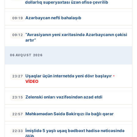
dollarlıq superyaxtası üzən ofisə çevrilib
Azərbaycan nefti bahalaşıb
09:19
“Avrasiyanın yeni xəritəsində Azərbaycanın çəkisi
09:12
artır”
06 AVQUST 2026
Uşaqlar üçün internetdə yeni dövr başlayır
-
23:27
VİDEO
Zelenski onları vəzifəsindən azad etdi
23:15
Məhkəmədən Səidə Bəkirqızı ilə bağlı qərar
22:57
İmişlidə 5 yaşlı uşaq bədbəxt hadisə nəticəsində
22:33
ölüb