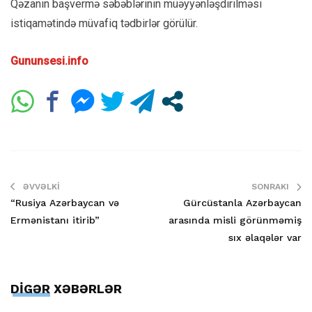
Qəzanın başvermə səbəblərinin müəyyənləşdirilməsi
istiqamətində müvafiq tədbirlər görülür.
Gununsesi.info
ƏVVƏLKI
SONRAKI
“Rusiya Azərbaycan və
Gürcüstanla Azərbaycan
Ermənistanı itirib”
arasında misli görünməmiş
sıx əlaqələr var
DİGƏR XƏBƏRLƏR