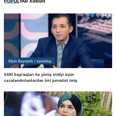
POPULYAR XƏBƏR
SSRİ bayraqları ilə yürüş etdiyi üçün
cəzalandırılanlardan biri jurnalist imiş