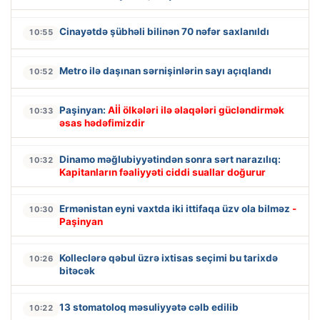
Cinayətdə şübhəli bilinən 70 nəfər saxlanıldı
10:55
Metro ilə daşınan sərnişinlərin sayı açıqlandı
10:52
Paşinyan:
Aİİ ölkələri ilə əlaqələri gücləndirmək
10:33
əsas hədəfimizdir
Dinamo məğlubiyyətindən sonra sərt narazılıq:
10:32
Kapitanların fəaliyyəti ciddi suallar doğurur
Ermənistan eyni vaxtda iki ittifaqa üzv ola bilməz
-
10:30
Paşinyan
Kolleclərə qəbul üzrə ixtisas seçimi bu tarixdə
10:26
bitəcək
13 stomatoloq məsuliyyətə cəlb edilib
10:22