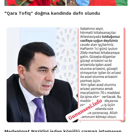
“Qara Tofiq” doğma kəndində dəfn olundu
Mədəniyyət Nazirliyi işdən könüllü çıxmaq istəməyən