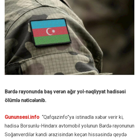
Bərdə rayonunda baş verən ağır yol-nəqliyyat hadisəsi
ölümlə nəticələnib.
Gununsesi.info
“Qafqazinfo”ya istinadla xəbər verir ki,
hadisə Borsunlu-Hindarx avtomobil yolunun Bərdə rayonunun
Soğanverdilər kəndi ərazisindən keçən hissəsində qeydə