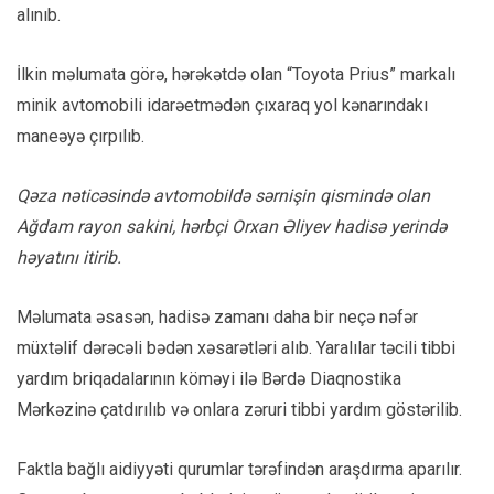
alınıb.
İlkin məlumata görə, hərəkətdə olan “Toyota Prius” markalı
minik avtomobili idarəetmədən çıxaraq yol kənarındakı
maneəyə çırpılıb.
Qəza nəticəsində avtomobildə sərnişin qismində olan
Ağdam rayon sakini, hərbçi Orxan Əliyev hadisə yerində
həyatını itirib.
Məlumata əsasən, hadisə zamanı daha bir neçə nəfər
müxtəlif dərəcəli bədən xəsarətləri alıb. Yaralılar təcili tibbi
yardım briqadalarının köməyi ilə Bərdə Diaqnostika
Mərkəzinə çatdırılıb və onlara zəruri tibbi yardım göstərilib.
Faktla bağlı aidiyyəti qurumlar tərəfindən araşdırma aparılır.