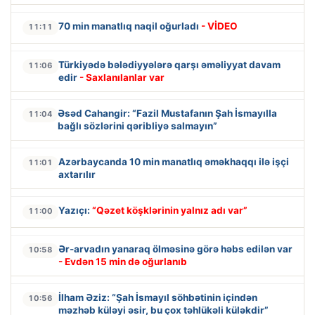
70 min manatlıq naqil oğurladı
- VİDEO
11:11
Türkiyədə bələdiyyələrə qarşı əməliyyat davam
11:06
edir
- Saxlanılanlar var
Əsəd Cahangir: “Fazil Mustafanın Şah İsmayılla
11:04
bağlı sözlərini qəribliyə salmayın”
Azərbaycanda 10 min manatlıq əməkhaqqı ilə işçi
11:01
axtarılır
Yazıçı:
“Qəzet köşklərinin yalnız adı var”
11:00
Ər-arvadın yanaraq ölməsinə görə həbs edilən var
10:58
- Evdən 15 min də oğurlanıb
İlham Əziz: “Şah İsmayıl söhbətinin içindən
10:56
məzhəb küləyi əsir, bu çox təhlükəli küləkdir”