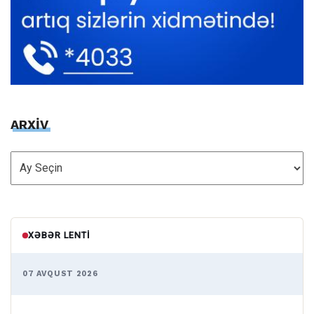
ARXİV
ARXİV
XƏBƏR LENTI
07 AVQUST 2026