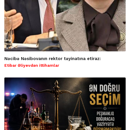
Nəcibə Nəsibovanın rektor təyinatına etiraz:
Etibar Əliyevdən ittihamlar