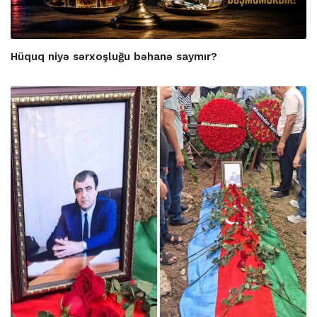
Hüquq niyə sərxoşluğu bəhanə saymır?