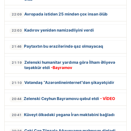
Avropada istidən 25 mindən çox insan ölüb
22:09
Kadırov yenidən namizədliyini verdi
22:03
Paytaxtın bu ərazilərində qaz olmayacaq
21:46
Zelenski humanitar yardıma görə İlham Əliyevə
21:19
təşəkkür etdi
-Bayramov
Vətəndaş “Azəronlineinternet”dən şikayətçidir
21:10
Zelenski Ceyhun Bayramovu qəbul etdi
- VİDEO
20:44
Küveyt ölkədəki yeganə İran məktəbini bağladı
20:41
Ceki Çan Tünzalə Ağayevanın mahnısını dinlədi