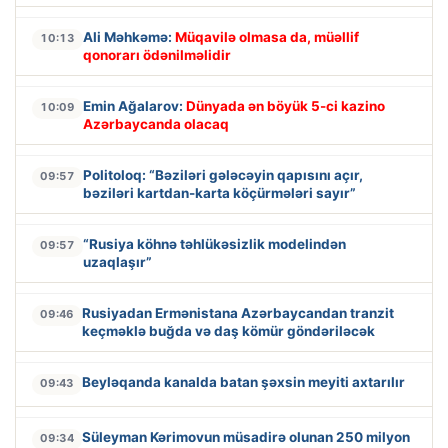
Ali Məhkəmə:
Müqavilə olmasa da, müəllif
10:13
qonorarı ödənilməlidir
Emin Ağalarov:
Dünyada ən böyük 5-ci kazino
10:09
Azərbaycanda olacaq
Politoloq: “Bəziləri gələcəyin qapısını açır,
09:57
bəziləri kartdan-karta köçürmələri sayır”
“Rusiya köhnə təhlükəsizlik modelindən
09:57
uzaqlaşır”
Rusiyadan Ermənistana Azərbaycandan tranzit
09:46
keçməklə buğda və daş kömür göndəriləcək
Beyləqanda kanalda batan şəxsin meyiti axtarılır
09:43
Süleyman Kərimovun müsadirə olunan 250 milyon
09:34