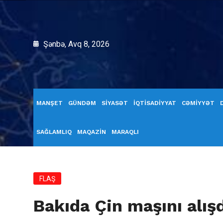
Şənbə, Avq 8, 2026
MANŞET
GÜNDƏM
SİYASƏT
İQTİSADİYYAT
CƏMİYYƏT
SAĞLAMLIQ
MAQAZİN
MARAQLI
FLAŞ
Bakıda Çin maşını alış