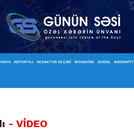
DÜNYA
REPORTAJ
REDAKTOR SEÇİMİ
MÜSAHİBƏ
SOSİAL
MƏDƏNİY
dı
- VİDEO