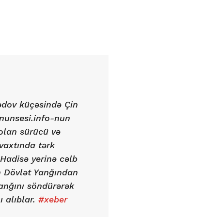
dov küçəsində Çin
ununsesi.info-nun
olan sürücü və
 vaxtında tərk
 Hadisə yerinə cəlb
n Dövlət Yanğından
anğını söndürərək
ı alıblar.
#xeber