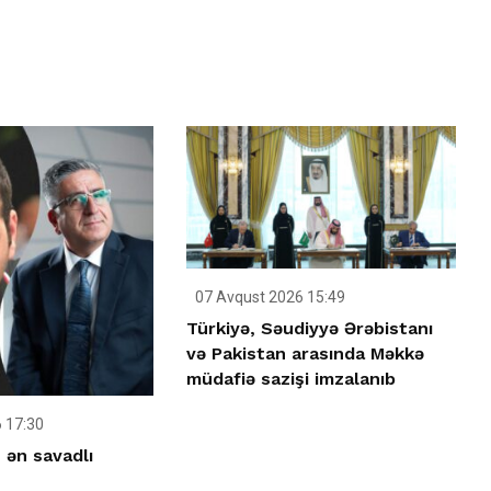
07 Avqust 2026 15:49
Türkiyə, Səudiyyə Ərəbistanı
və Pakistan arasında Məkkə
müdafiə sazişi imzalanıb
 17:30
 ən savadlı