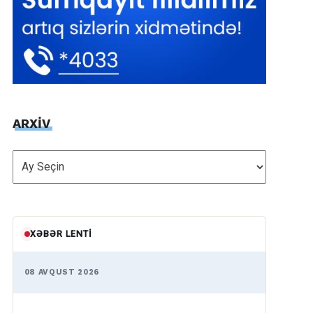
ARXİV
ARXİV
XƏBƏR LENTI
08 AVQUST 2026