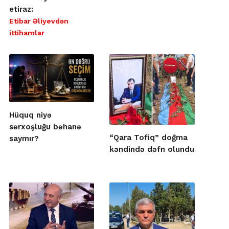
etiraz:
Etibar Əliyevdən
ittihamlar
Hüquq niyə
sərxoşluğu bəhanə
“Qara Tofiq” doğma
saymır?
kəndində dəfn olundu