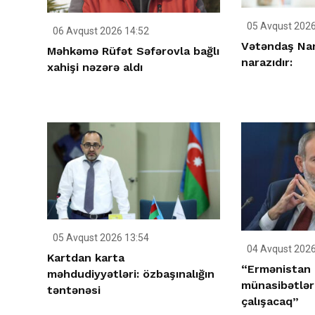
05 Avqust 2026
06 Avqust 2026 14:52
Vətəndaş Nar
Məhkəmə Rüfət Səfərovla bağlı
narazıdır:
xahişi nəzərə aldı
05 Avqust 2026 13:54
04 Avqust 2026
Kartdan karta
“Ermənistan 
məhdudiyyətləri: özbaşınalığın
münasibətlə
təntənəsi
çalışacaq”