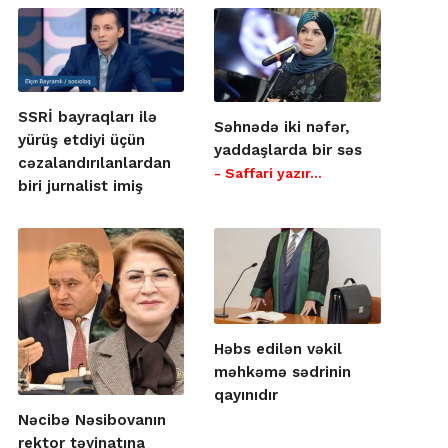
SSRİ bayraqları ilə
Səhnədə iki nəfər,
yürüş etdiyi üçün
yaddaşlarda bir səs
cəzalandırılanlardan
- Saffari yazır…
biri jurnalist imiş
Həbs edilən vəkil
məhkəmə sədrinin
qayınıdır
Nəcibə Nəsibovanın
rektor təyinatına