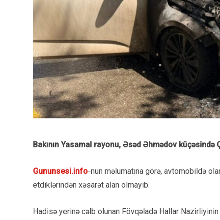
Bakının Yasamal rayonu, Əsəd Əhmədov küçəsində Çin
Gununsesi.info
-nun məlumatına görə, avtomobildə olan 
etdiklərindən xəsarət alan olmayıb.
Hadisə yerinə cəlb olunan Fövqəladə Hallar Nazirliyini