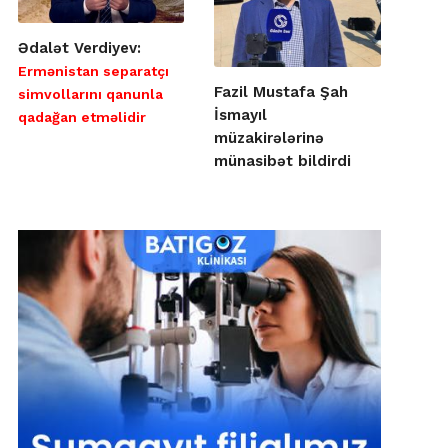
Ədalət Verdiyev:
Ermənistan separatçı
Fazil Mustafa Şah
simvollarını qanunla
İsmayıl
qadağan etməlidir
müzakirələrinə
münasibət bildirdi