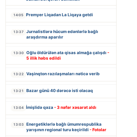
Premyer Liqadan La Liqaya getdi
14:05
Jurnalistlərə hücum edənlərlə bağlı
13:37
araşdırma aparılır
Oğlu öldürülən ata qisas almağa çalışdı
-
13:30
5 illik həbs edildi
Vaşinqton razılaşmaları nəticə verib
13:22
Bazar günü 40 dərəcə isti olacaq
13:21
İmişlidə qəza
- 3 nəfər xəsarət aldı
13:04
Energetiklərlə bağlı ümumrespublika
13:03
yarışının regional turu keçirildi
- Fotolar