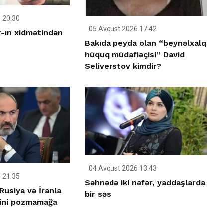
 20:30
05 Avqust 2026 17:42
-ın xidmətindən
Bakıda peyda olan “beynəlxalq
hüquq müdafiəçisi” David
Seliverstov kimdir?
04 Avqust 2026 13:43
 21:35
Səhnədə iki nəfər, yaddaşlarda
Rusiya və İranla
bir səs
rini pozmamağa