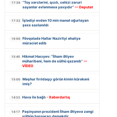
“Toy xərclərini, qızılı, cehizi zəruri
17:38
sayanlar evlənməsə yaxşıdır”
— Deputat
İşlədiyi evdən 10 min manat oğurlayan
17:32
şəxs saxlanıldı
Fövqəladə Hallar Nazirliyi əhaliyə
16:00
müraciət edib
Hikmət Hacıyev: “İlham Əliyev
15:45
müharibəni, həm də sülhü qazanıb”
—
VİDEO
Məşhur fırıldaqçı görün kimin kürəkəni
15:00
imiş?
Hava ilə bağlı
- Xəbərdarlıq
14:33
Paşinyanın prezident İlham Əliyevə zəngi
14:17
sülhün bərqərarı deməkdir