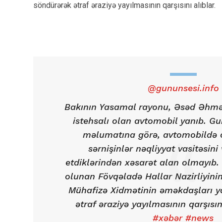
söndürərək ətraf əraziyə yayılmasının qarşısını alıblar.
@gununsesi.info
Bakının Yasamal rayonu, Əsəd Əhmə
istehsalı olan avtomobil yanıb. G
məlumatına görə, avtomobildə 
sərnişinlər nəqliyyat vasitəsini
etdiklərindən xəsarət alan olmayıb.
olunan Fövqəladə Hallar Nazirliyini
Mühafizə Xidmətinin əməkdaşları y
ətraf əraziyə yayılmasının qarşısın
#xəbər
#news