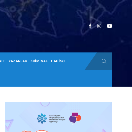
YƏT
YAZARLAR
KRİMİNAL
HADİSƏ