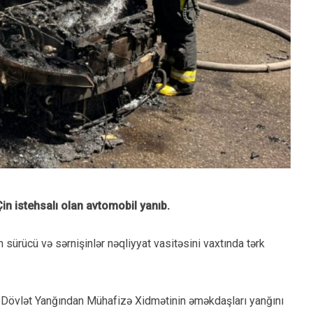
 istehsalı olan avtomobil yanıb.
sürücü və sərnişinlər nəqliyyat vasitəsini vaxtında tərk
n Dövlət Yanğından Mühafizə Xidmətinin əməkdaşları yanğını