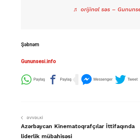
♬ orijinal səs – Gununse
Şəbnəm
Gununsesi.info
ƏVVƏLKI
Azərbaycan Kinematoqrafçılar İttifaqında
liderlik mübahisəsi