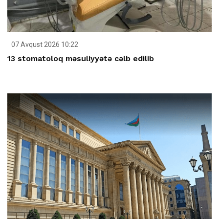
07 Avqust 2026 10:22
13 stomatoloq məsuliyyətə cəlb edilib