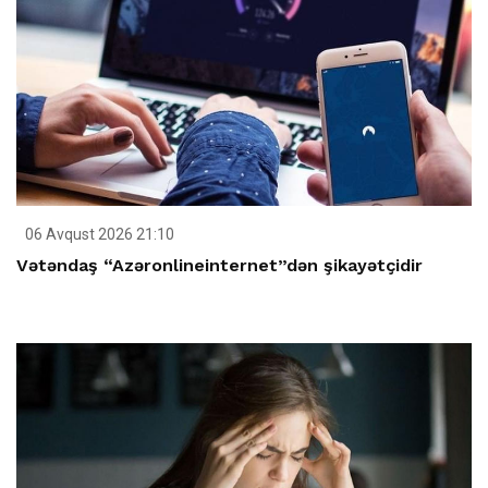
06 Avqust 2026 21:10
Vətəndaş “Azəronlineinternet”dən şikayətçidir