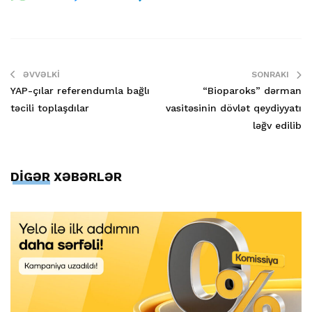
ƏVVƏLKI
SONRAKI
YAP-çılar referendumla bağlı
“Bioparoks” dərman
təcili toplaşdılar
vasitəsinin dövlət qeydiyyatı
ləğv edilib
DİGƏR XƏBƏRLƏR