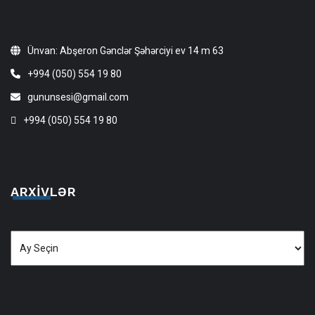
Ünvan: Abşeron Gənclər Şəhərciyi ev 14 m 63
+994 (050) 554 19 80
gununsesi@gmail.com
+994 (050) 554 19 80
ARXIVLƏR
Arxivlər