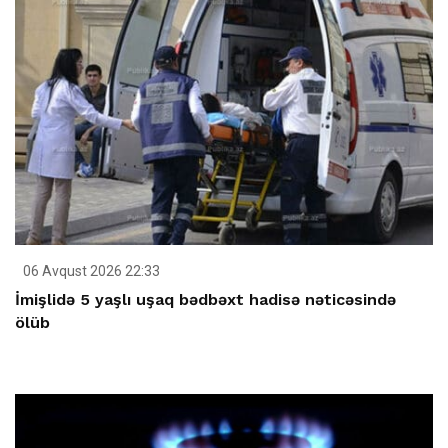
06 Avqust 2026 22:33
İmişlidə 5 yaşlı uşaq bədbəxt hadisə nəticəsində
ölüb