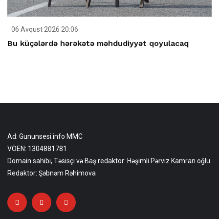
06 Avqust 2026 20:06
Bu küçələrdə hərəkətə məhdudiyyət qoyulacaq
Ad: Gununsesi.info MMC
VÖEN: 1304881781
Domain sahibi, Təsisçi və Baş redaktor: Həşimli Pərviz Kamran oğlu
Redaktor: Şəbnəm Rəhimova