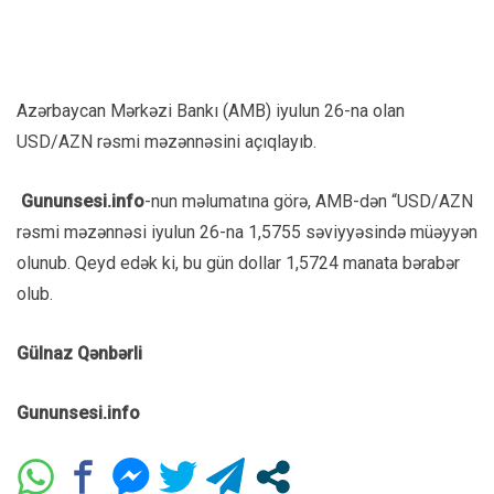
Azərbaycan Mərkəzi Bankı (AMB) iyulun 26-na olan
USD/AZN rəsmi məzənnəsini açıqlayıb.
Gununsesi.info
-nun məlumatına görə, AMB-dən “USD/AZN
rəsmi məzənnəsi iyulun 26-na 1,5755 səviyyəsində müəyyən
olunub. Qeyd edək ki, bu gün dollar 1,5724 manata bərabər
olub.
Gülnaz Qənbərli
Gununsesi.info