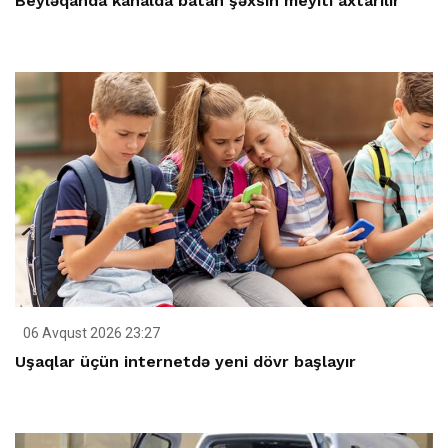
Beyləqanda kanalda batan şəxsin meyiti axtarılır
06 Avqust 2026 23:27
Uşaqlar üçün internetdə yeni dövr başlayır