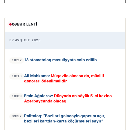
XƏBƏR LENTI
07 AVQUST 2026
13 stomatoloq məsuliyyətə cəlb edilib
10:22
Ali Məhkəmə:
Müqavilə olmasa da, müəllif
10:13
qonorarı ödənilməlidir
Emin Ağalarov:
Dünyada ən böyük 5-ci kazino
10:09
Azərbaycanda olacaq
Politoloq: “Bəziləri gələcəyin qapısını açır,
09:57
bəziləri kartdan-karta köçürmələri sayır”