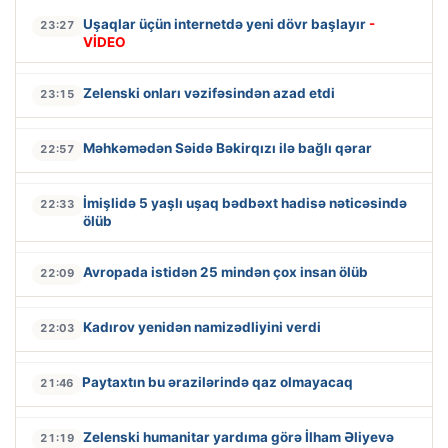
Uşaqlar üçün internetdə yeni dövr başlayır
-
23:27
VİDEO
Zelenski onları vəzifəsindən azad etdi
23:15
Məhkəmədən Səidə Bəkirqızı ilə bağlı qərar
22:57
İmişlidə 5 yaşlı uşaq bədbəxt hadisə nəticəsində
22:33
ölüb
Avropada istidən 25 mindən çox insan ölüb
22:09
Kadırov yenidən namizədliyini verdi
22:03
Paytaxtın bu ərazilərində qaz olmayacaq
21:46
Zelenski humanitar yardıma görə İlham Əliyevə
21:19