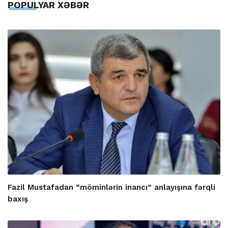
POPULYAR XƏBƏR
Fazil Mustafadan “möminlərin inancı” anlayışına fərqli
baxış