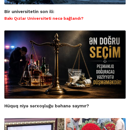
Bir universitetin son ili:
Bakı Qızlar Universiteti necə bağlandı?
Hüquq niyə sərxoşluğu bəhanə saymır?