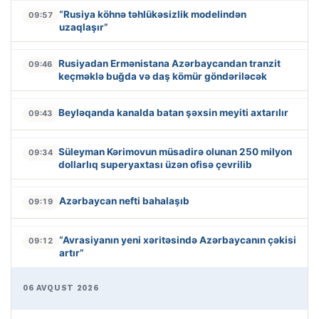
“Rusiya köhnə təhlükəsizlik modelindən
09:57
uzaqlaşır”
Rusiyadan Ermənistana Azərbaycandan tranzit
09:46
keçməklə buğda və daş kömür göndəriləcək
Beyləqanda kanalda batan şəxsin meyiti axtarılır
09:43
Süleyman Kərimovun müsadirə olunan 250 milyon
09:34
dollarlıq superyaxtası üzən ofisə çevrilib
Azərbaycan nefti bahalaşıb
09:19
“Avrasiyanın yeni xəritəsində Azərbaycanın çəkisi
09:12
artır”
06 AVQUST 2026