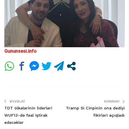
Gununsesi.info
ƏVVƏLKI
SONRAKI
TDT ölkələrinin liderləri
Tramp Si Cinpinin ona dediyi
WUF13-də fəal iştirak
fikirləri açıqladı
edəcəklər