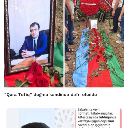
“Qara Tofiq” doğma kəndində dəfn olundu