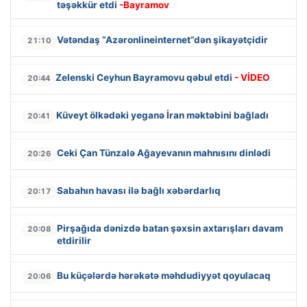
təşəkkür etdi
-Bayramov
Vətəndaş “Azəronlineinternet”dən şikayətçidir
21:10
Zelenski Ceyhun Bayramovu qəbul etdi
- VİDEO
20:44
Küveyt ölkədəki yeganə İran məktəbini bağladı
20:41
Ceki Çan Tünzalə Ağayevanın mahnısını dinlədi
20:26
Sabahın havası ilə bağlı xəbərdarlıq
20:17
Pirşağıda dənizdə batan şəxsin axtarışları davam
20:08
etdirilir
Bu küçələrdə hərəkətə məhdudiyyət qoyulacaq
20:06