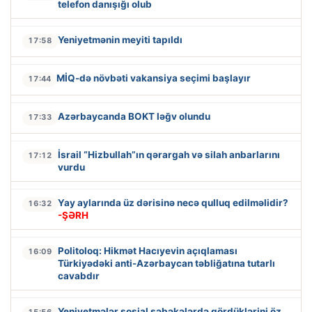
telefon danışığı olub
Yeniyetmənin meyiti tapıldı
17:58
MİQ-də növbəti vakansiya seçimi başlayır
17:44
Azərbaycanda BOKT ləğv olundu
17:33
İsrail “Hizbullah”ın qərargah və silah anbarlarını
17:12
vurdu
Yay aylarında üz dərisinə necə qulluq edilməlidir?
16:32
-ŞƏRH
Politoloq: Hikmət Hacıyevin açıqlaması
16:09
Türkiyədəki anti-Azərbaycan təbliğatına tutarlı
cavabdır
Yeniyetmələr sosial şəbəkələrdə gördüklərini öz
15:56