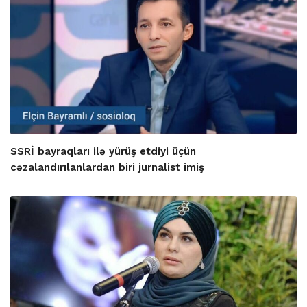
SSRİ bayraqları ilə yürüş etdiyi üçün
cəzalandırılanlardan biri jurnalist imiş