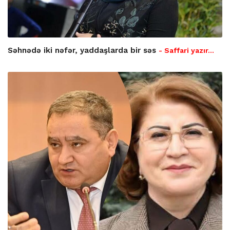
Səhnədə iki nəfər, yaddaşlarda bir səs
- Saffari yazır…