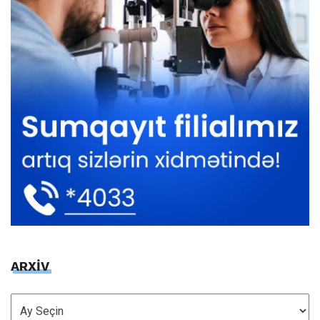
ARXİV
ARXİV