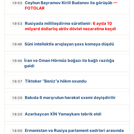
Ceyhun Bayramov Kirill Budanov ilə görüşüb
—
19:55
FOTOLAR
Rusiyada milliləşdirmə sürətlənir:
6 ayda 10
19:53
milyard dollarlıq aktiv dövlət nəzarətinə keçdi
Süni intellektlə arıqlayan şəxs komaya düşdü
19:49
İran və Oman Hörmüz boğazı ilə bağlı razılığa
19:44
gəldi
Tiktoker “Beniz”ə hökm oxundu
18:37
Bakıda 6 marşrutun hərəkət sxemi dəyişdirilir
18:20
Azərbaycan XİN Yamaykanı təbrik etdi
18:20
Ermənistan və Rusiya parlament sədrləri arasında
18:00