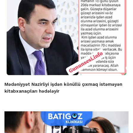
Mədəniyyət Nazirliyi işdən könüllü çıxmaq istəməyən
kitabxanaçıları hədələyir