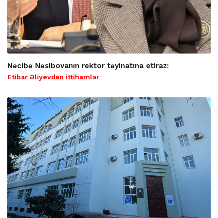
Nəcibə Nəsibovanın rektor təyinatına etiraz:
Etibar Əliyevdən ittihamlar