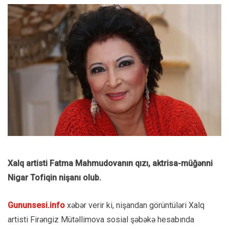
Xalq artisti Fatma Mahmudovanın qızı, aktrisa-müğənni
Nigar Tofiqin nişanı olub.
Gununsesi.info
xəbər verir ki, nişandan görüntüləri Xalq
artisti Firəngiz Mütəllimova sosial şəbəkə hesabında