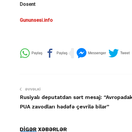
Dosent
Gununsesi.info
ƏVVƏLKI
Rusiyalı deputatdan sərt mesaj: “Avropadak
PUA zavodları hədəfə çevrilə bilər”
DİGƏR XƏBƏRLƏR