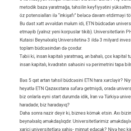
metodik baza yaratmağa, təhsilin keyfiyyətini yüksəltmə
öz potensialları ilə “inkişafı” beləcə davam etdirməyi tö
Bu dəst xətt əvvəldən məlum idi, ETN büdcədən universit
etməyib (yalnız yeni korpuslar tikib). Universitetlərin
Kutaisi Beynəlxalq Universitetinə 3 ildə 3 milyard inves
toplam büdcəsindən də çoxdur.
Təbii ki, insan kapitalı yaratmaq, ən bahalı, çox kapital t
insan kapitalı, kvadratın sahəsini və perimetrini tapa bi
Bəs 5 qat artan təhsil büdcəsini ETN hara xərcləyir? Niy
heyətlə ETN Qazaxstana səfərə getmişdi, orada universite
biz onlarla eyni start durumda idik, İran və Türkiyə univers
haradadır, biz haradayıq?
Daha sonra nazir deyir ki, biznes kömək etsin. Axı bizim 
beynəlxalq əməkdaşlıqdır. Universitetlərimiz əməkdaşlıq, 
xarici universitetlərə xahiş- minnət edəcək? Niyə heç 