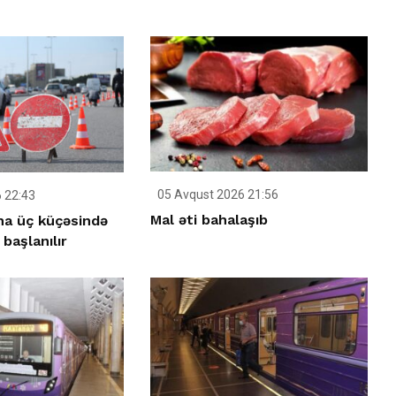
05 Avqust 2026 21:56
 22:43
Mal əti bahalaşıb
ha üç küçəsində
 başlanılır