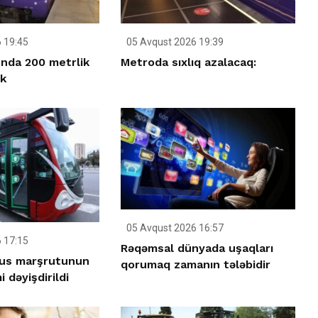
 19:45
05 Avqust 2026 19:39
nda 200 metrlik
Metroda sıxlıq azalacaq:
ək
05 Avqust 2026 16:57
 17:15
Rəqəmsal dünyada uşaqları
bus marşrutunun
qorumaq zamanın tələbidir
 dəyişdirildi