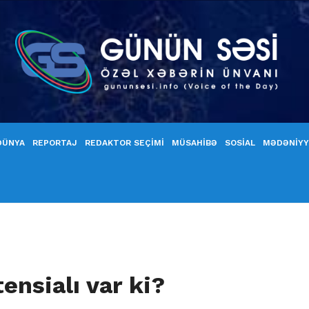
DÜNYA
REPORTAJ
REDAKTOR SEÇİMİ
MÜSAHİBƏ
SOSİAL
MƏDƏNİY
ensialı var ki?