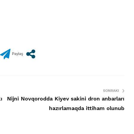
SONRAKI
ı
Nijni Novqorodda Kiyev sakini dron anbarları
hazırlamaqda ittiham olunub