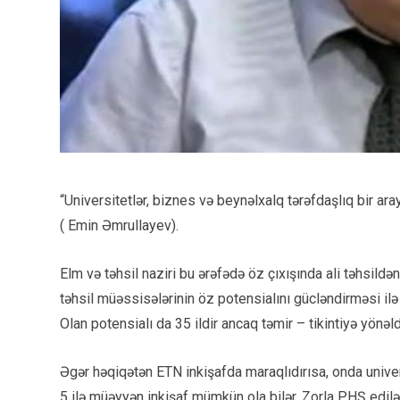
“Universitetlər, biznes və beynəlxalq tərəfdaşlıq bir ara
( Emin Əmrullayev).
Elm və təhsil naziri bu ərəfədə öz çıxışında ali təhsildən
təhsil müəssisələrinin öz potensialını gücləndirməsi ilə
Olan potensialı da 35 ildir ancaq təmir – tikintiyə yönəldirl
Əgər həqiqətən ETN inkişafda maraqlıdırısa, onda univers
5 ilə müəyyən inkişaf mümkün ola bilər. Zorla PHŞ edilən