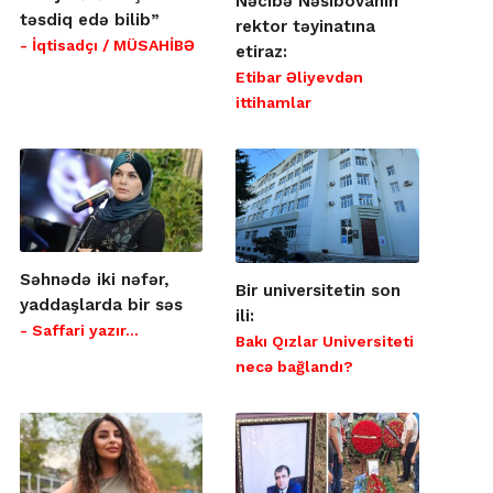
Nəcibə Nəsibovanın
təsdiq edə bilib”
rektor təyinatına
- İqtisadçı / MÜSAHİBƏ
etiraz:
Etibar Əliyevdən
ittihamlar
Səhnədə iki nəfər,
Bir universitetin son
yaddaşlarda bir səs
ili:
- Saffari yazır…
Bakı Qızlar Universiteti
necə bağlandı?