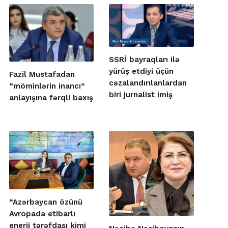
SSRİ bayraqları ilə
yürüş etdiyi üçün
Fazil Mustafadan
cəzalandırılanlardan
“möminlərin inancı”
biri jurnalist imiş
anlayışına fərqli baxış
“Azərbaycan özünü
Avropada etibarlı
enerji tərəfdaşı kimi