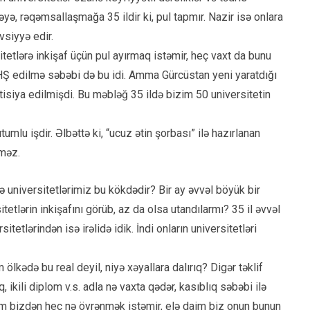
yə, rəqəmsallaşmağa 35 ildir ki, pul tapmır. Nazir isə onlara
vsiyyə edir.
etlərə inkişaf üçün pul ayırmaq istəmir, heç vaxt da bunu
 PHŞ edilmə səbəbi də bu idi. Amma Gürcüstan yeni yaratdığı
tisiya edilmişdi. Bu məbləğ 35 ildə bizim 50 universitetin
utumlu işdir. Əlbəttə ki, “ucuz ətin şorbası” ilə hazırlanan
lməz.
ə universitetlərimiz bu kökdədir? Bir ay əvvəl böyük bir
tlərin inkişafını görüb, az da olsa utandılarmı? 35 il əvvəl
itetlərindən isə irəlidə idik. İndi onların universitetləri
ölkədə bu real deyil, niyə xəyallara dalırıq? Digər təklif
ikili diplom v.s. adla nə vaxta qədər, kasıblıq səbəbi ilə
kim bizdən heç nə öyrənmək istəmir, elə daim biz onun bunun