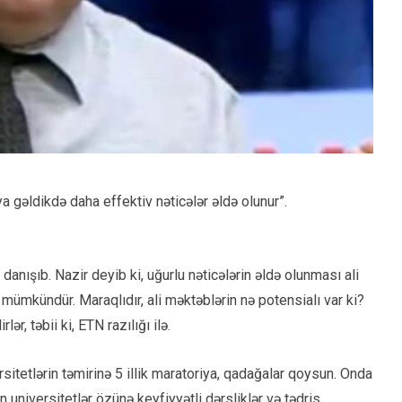
ya gəldikdə daha effektiv nəticələr əldə olunur”.
 danışıb. Nazir deyib ki, uğurlu nəticələrin əldə olunması ali
 mümkündür. Maraqlıdır, ali məktəblərin nə potensialı var ki?
ər, təbii ki, ETN razılığı ilə.
itetlərin təmirinə 5 illik maratoriya, qadağalar qoysun. Onda
 universitetlər özünə keyfiyyətli dərsliklər və tədris