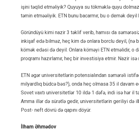
işini təqlid etməliyik? Quyuya su tökməklə quyu dolma
təmin etməəliyik. ETN bunu bacarmır, bu o demək deyil
Göründüyü kimi nazir 3 təklif verib, hamısı da səmərəsiz
inkişaf edə bilməz, heç kim də onlara borclu deyil, (nə b
kömək edəsi də deyil. Onlara köməyi ETN etməlidir, o da 
proqramı hazırlamır, heç bir investisiya etmir. Nazir isə
ETN əgər universitetlərin potensialından səmərəli istif
milyardlıq büdcə bəs?), onda heç olmasa 35 il davam edən 
Sovet vaxtı universitetlər 10 ildə 1 dəfə, indi isə hər il t
Amma illər də sürətlə gedir, universitetlərin geriliyi də ilbə
Post- neft dövrü də qapını döyür.
İlham Əhmədov