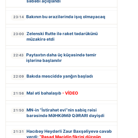
səbəbi açıqlandı
Bakının bu ərazilərində işıq olmayacaq
23:14
Zelenski Rutte ilə raket tədarükünü
23:00
müzakirə etdi
Paytaxtın daha üç küçəsində təmir
22:43
işlərinə başlanılır
Bakıda məsciddə yanğın başladı
22:09
Mal əti bahalaşıb
- VİDEO
21:56
MN-in “İstirahət evi”nin sabiq rəisi
21:50
barəsində MƏHKƏMƏ QƏRARI dəyişdi
Hacıbəy Heydərli Zaur Baxşəliyevə cavab
21:31
verdi:
“Rəşad Məcidin fikrini düzgün