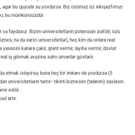
z, əgər bu quyuda su yoxdursa. Biz özümüz öz inkişazfımızı
 ki, bu mümkünsüzdür.
 və faydasız. Bizim universitetlərin potensialı zəifdir, özü
iznes, nə də xarici universitetlər), heç kim də onlara real
yaxasını kənara çəkir, qrant vermir, layihə vermir, dövlət
 real iş görmək əvəzinə səhv ünvanlar göstərir.
adə etmək istəyirsə, buna heç bir imkanı da yoxdursa (5
universitetlərin təmir- tikinti biznesini (talanını) saxlasın.
əmir edilir…
il artır.