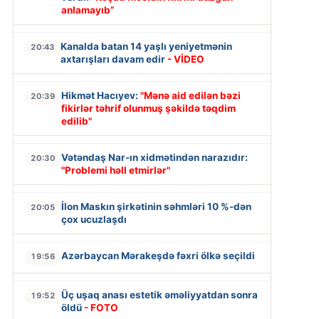
anlamayıb”
Kanalda batan 14 yaşlı yeniyetmənin
20:43
axtarışları davam edir
- VİDEO
Hikmət Hacıyev:
"Mənə aid edilən bəzi
20:39
fikirlər təhrif olunmuş şəkildə təqdim
edilib"
Vətəndaş Nar-ın xidmətindən narazıdır:
20:30
"Problemi həll etmirlər"
İlon Maskın şirkətinin səhmləri 10 %-dən
20:05
çox ucuzlaşdı
Azərbaycan Mərakeşdə fəxri ölkə seçildi
19:56
Üç uşaq anası estetik əməliyyatdan sonra
19:52
öldü
- FOTO