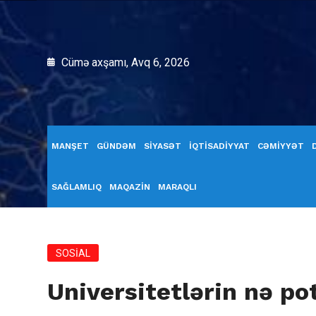
Cümə axşamı, Avq 6, 2026
MANŞET
GÜNDƏM
SİYASƏT
İQTİSADİYYAT
CƏMİYYƏT
SAĞLAMLIQ
MAQAZİN
MARAQLI
SOSİAL
Universitetlərin nə pot