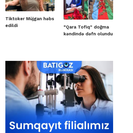
Tiktoker Müjgan həbs
edildi
“Qara Tofiq” doğma
kəndində dəfn olundu