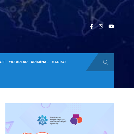
YƏT
YAZARLAR
KRİMİNAL
HADİSƏ