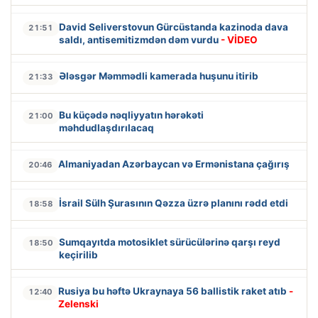
David Seliverstovun Gürcüstanda kazinoda dava
21:51
saldı, antisemitizmdən dəm vurdu
- VİDEO
Ələsgər Məmmədli kamerada huşunu itirib
21:33
Bu küçədə nəqliyyatın hərəkəti
21:00
məhdudlaşdırılacaq
Almaniyadan Azərbaycan və Ermənistana çağırış
20:46
İsrail Sülh Şurasının Qəzza üzrə planını rədd etdi
18:58
Sumqayıtda motosiklet sürücülərinə qarşı reyd
18:50
keçirilib
Rusiya bu həftə Ukraynaya 56 ballistik raket atıb
-
12:40
Zelenski