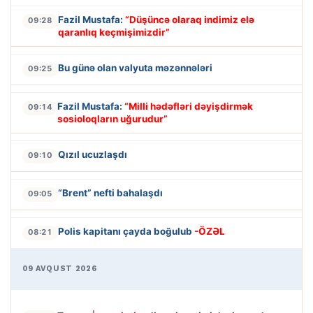
Fazil Mustafa:
“Düşüncə olaraq indimiz elə
09:28
qaranlıq keçmişimizdir”
Bu günə olan valyuta məzənnələri
09:25
Fazil Mustafa:
“Milli hədəfləri dəyişdirmək
09:14
sosioloqların uğurudur”
Qızıl ucuzlaşdı
09:10
“Brent” nefti bahalaşdı
09:05
Polis kapitanı çayda boğulub
-ÖZƏL
08:21
09 AVQUST 2026