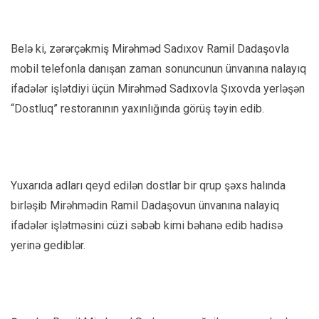
Belə ki, zərərçəkmiş Mirəhməd Sadıxov Ramil Dadaşovla
mobil telefonla danışan zaman sonuncunun ünvanına nalayıq
ifadələr işlətdiyi üçün Mirəhməd Sadıxovla Şıxovda yerləşən
“Dostluq” restoranının yaxınlığında görüş təyin edib.
Yuxarıda adları qeyd edilən dostlar bir qrup şəxs halında
birləşib Mirəhmədin Ramil Dadaşovun ünvanına nalayiq
ifadələr işlətməsini cüzi səbəb kimi bəhanə edib hadisə
yerinə gediblər.