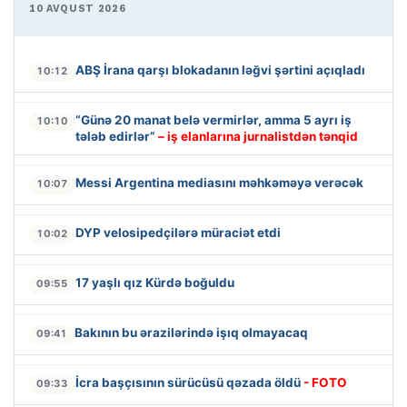
10 AVQUST 2026
ABŞ İrana qarşı blokadanın ləğvi şərtini açıqladı
10:12
“Günə 20 manat belə vermirlər, amma 5 ayrı iş
10:10
tələb edirlər”
– iş elanlarına jurnalistdən tənqid
Messi Argentina mediasını məhkəməyə verəcək
10:07
DYP velosipedçilərə müraciət etdi
10:02
17 yaşlı qız Kürdə boğuldu
09:55
Bakının bu ərazilərində işıq olmayacaq
09:41
İcra başçısının sürücüsü qəzada öldü
- FOTO
09:33