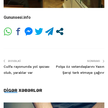
Gununsesi.info
ƏVVƏLKI
SONRAKI
Culfa rayonunda yol qəzası
Polşa öz vətəndaşlarını Yaxın
olub, yaralılar var
Şərqi tərk etməyə çağırır
DİGƏR XƏBƏRLƏR