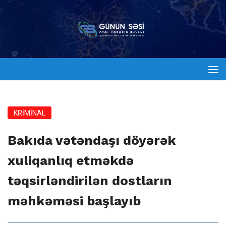
KRİMİNAL
Bakıda vətəndaşı döyərək
xuliqanlıq etməkdə
təqsirləndirilən dostların
məhkəməsi başlayıb