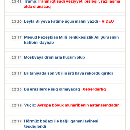
Tramp:
İranın iqtisadi vəziyyəti pisləşir, razılaşma
23:41
əldə olunacaq
Leyla Əliyeva Fatimə üçün mahnı yazdı
- VİDEO
23:20
Məsud Pezeşkian Milli Təhlükəsizlik Ali Şurasının
23:17
katibini dəyişib
Moskvaya dronlarla hücum olub
23:14
Britaniyada son 30 ilin isti hava rekordu qırıldı
23:11
Bu ərazilərdə işıq olmayacaq
-Xəbərdarlıq
22:25
Vuçiç:
Avropa böyük müharibənin astanasındadır
22:19
Hörmüz boğazı ilə bağlı qanun layihəsi
22:17
təsdiqləndi