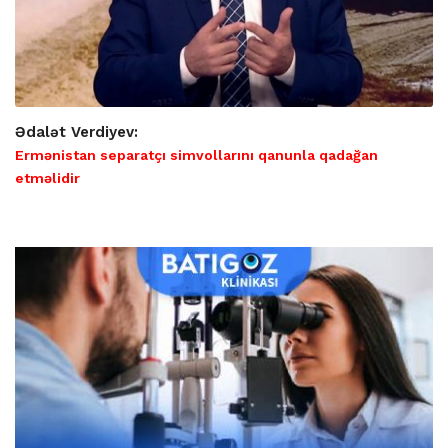
Ədalət Verdiyev:
Ermənistan separatçı simvollarını qanunla qadağan
etməlidir