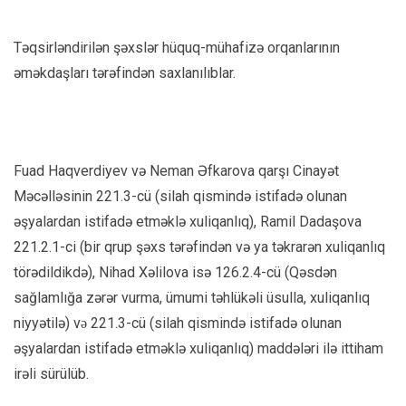
Təqsirləndirilən şəxslər hüquq-mühafizə orqanlarının
əməkdaşları tərəfindən saxlanılıblar.
Fuad Haqverdiyev və Neman Əfkarova qarşı Cinayət
Məcəlləsinin 221.3-cü (silah qismində istifadə olunan
əşyalardan istifadə etməklə xuliqanlıq), Ramil Dadaşova
221.2.1-ci (bir qrup şəxs tərəfindən və ya təkrarən xuliqanlıq
törədildikdə), Nihad Xəlilova isə 126.2.4-cü (Qəsdən
sağlamlığa zərər vurma, ümumi təhlükəli üsulla, xuliqanlıq
niyyətilə) vǝ 221.3-cü (silah qismində istifadə olunan
əşyalardan istifadə etməklə xuliqanlıq) maddələri ilə ittiham
irəli sürülüb.