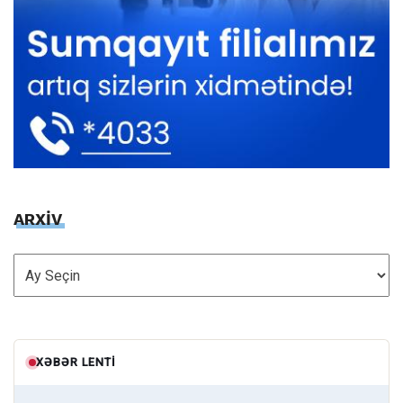
ARXİV
ARXİV
XƏBƏR LENTI