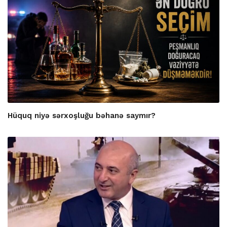
Hüquq niyə sərxoşluğu bəhanə saymır?