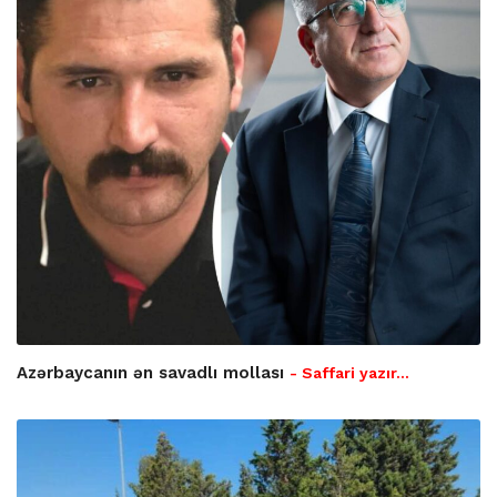
Azərbaycanın ən savadlı mollası
- Saffari yazır…