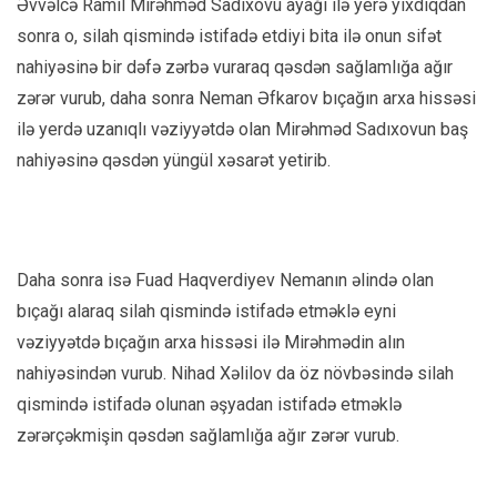
Əvvəlcə Ramil Mirəhməd Sadıxovu ayağı ilə yerə yıxdıqdan
sonra o, silah qismində istifadə etdiyi bita ilə onun sifət
nahiyəsinə bir dəfə zərbə vuraraq qəsdən sağlamlığa ağır
zərər vurub, daha sonra Neman Əfkarov bıçağın arxa hissəsi
ilə yerdə uzanıqlı vəziyyətdə olan Mirəhməd Sadıxovun baş
nahiyəsinə qəsdən yüngül xəsarət yetirib.
Daha sonra isə Fuad Haqverdiyev Nemanın əlində olan
bıçağı alaraq silah qismində istifadə etməklə eyni
vəziyyətdə bıçağın arxa hissəsi ilə Mirəhmədin alın
nahiyəsindən vurub. Nihad Xəlilov da öz növbəsində silah
qismində istifadə olunan əşyadan istifadə etməklə
zərərçəkmişin qəsdən sağlamlığa ağır zərər vurub.