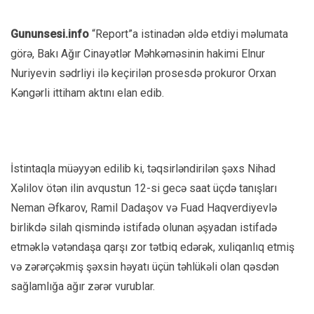
Gununsesi.info
“Report”a istinadən əldə etdiyi məlumata
görə, Bakı Ağır Cinayətlər Məhkəməsinin hakimi Elnur
Nuriyevin sədrliyi ilə keçirilən prosesdə prokuror Orxan
Kəngərli ittiham aktını elan edib.
İstintaqla müəyyən edilib ki, təqsirləndirilən şəxs Nihad
Xəlilov ötən ilin avqustun 12-si gecə saat üçdə tanışları
Neman Əfkarov, Ramil Dadaşov və Fuad Haqverdiyevlə
birlikdə silah qismində istifadə olunan əşyadan istifadə
etməklə vətəndaşa qarşı zor tətbiq edərək, xuliqanlıq etmiş
və zərərçəkmiş şəxsin həyatı üçün təhlükəli olan qəsdən
sağlamlığa ağır zərər vurublar.