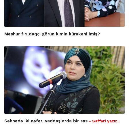
Məşhur fırıldaqçı görün kimin kürəkəni imiş?
Səhnədə iki nəfər, yaddaşlarda bir səs
- Saffari yazır…