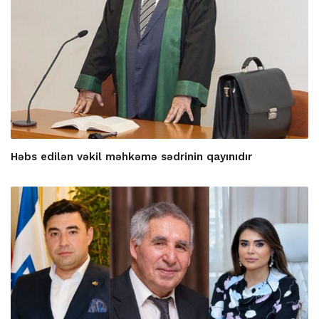
Həbs edilən vəkil məhkəmə sədrinin qayınıdır