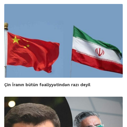
Çin İranın bütün fəaliyyətindən razı deyil