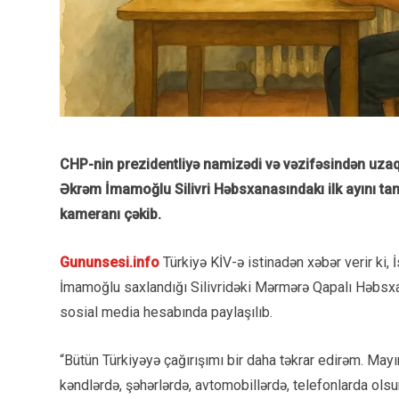
CHP-nin prezidentliyə namizədi və vəzifəsindən uzaql
Əkrəm İmamoğlu Silivri Həbsxanasındakı ilk ayını t
kameranı çəkib.
Gununsesi.info
Türkiyə KİV-ə istinadən xəbər verir ki,
İmamoğlu saxlandığı Silivridəki Mərmərə Qapalı Həbsx
sosial media hesabında paylaşılıb.
“Bütün Türkiyəyə çağırışımı bir daha təkrar edirəm. Mayı
kəndlərdə, şəhərlərdə, avtomobillərdə, telefonlarda ol