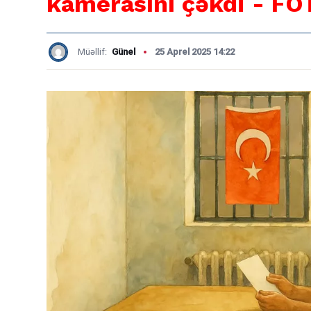
kamerasını çəkdi - FO
Müəllif:
Günel
25 Aprel 2025 14:22