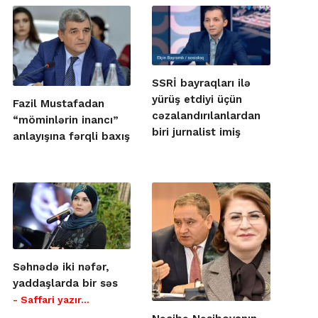
SSRİ bayraqları ilə
yürüş etdiyi üçün
Fazil Mustafadan
cəzalandırılanlardan
“möminlərin inancı”
biri jurnalist imiş
anlayışına fərqli baxış
Səhnədə iki nəfər,
yaddaşlarda bir səs
- Saffari yazır…