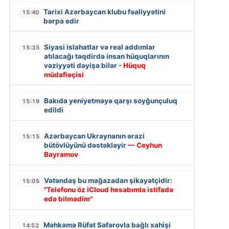
Tarixi Azərbaycan klubu fəaliyyətini
15:40
bərpa edir
Siyasi islahatlar və real addımlar
15:35
atılacağı təqdirdə insan hüquqlarının
vəziyyəti dəyişə bilər
- Hüquq
müdafiəçisi
Bakıda yeniyetməyə qarşı soyğunçuluq
15:19
edildi
Azərbaycan Ukraynanın ərazi
15:15
bütövlüyünü dəstəkləyir
— Ceyhun
Bayramov
Vətəndaş bu mağazadan şikayətçidir:
15:05
"Telefonu öz iCloud hesabımla istifadə
edə bilmədim"
Məhkəmə Rüfət Səfərovla bağlı xahişi
14:52