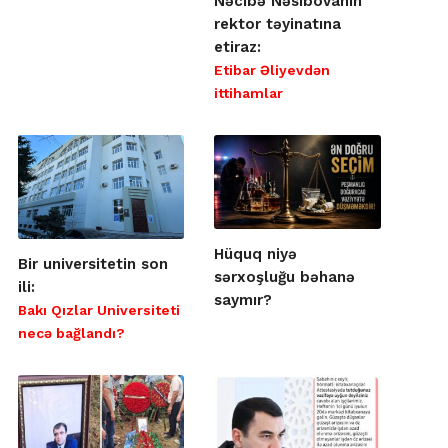
Nəcibə Nəsibovanın
rektor təyinatına
etiraz:
Etibar Əliyevdən
ittihamlar
Hüquq niyə
Bir universitetin son
sərxoşluğu bəhanə
ili:
saymır?
Bakı Qızlar Universiteti
necə bağlandı?