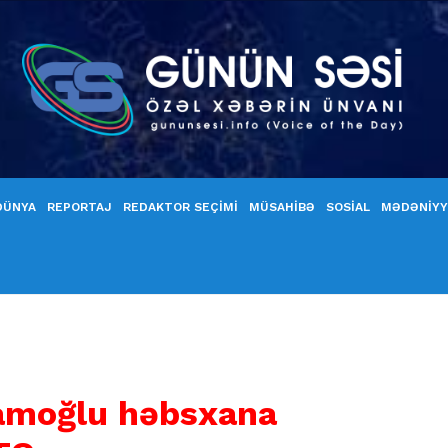
DÜNYA
REPORTAJ
REDAKTOR SEÇİMİ
MÜSAHİBƏ
SOSİAL
MƏDƏNİY
amoğlu həbsxana