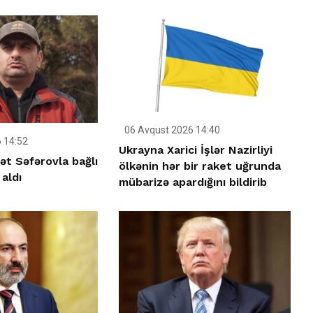
06 Avqust 2026 14:40
 14:52
Ukrayna Xarici İşlər Nazirliyi
t Səfərovla bağlı
ölkənin hər bir raket uğrunda
 aldı
mübarizə apardığını bildirib