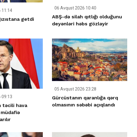
06 Avqust 2026 10:40
 11:14
ABŞ-də silah qıtlığı olduğunu
ızıstana getdi
deyənləri həbs gözləyir
05 Avqust 2026 23:28
 09:13
Gürcüstanın qaranlığa qərq
olmasının səbəbi açıqlandı
təcili hava
müdafiə
rılır