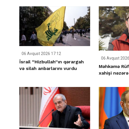
06 Avqust 2026 17:12
06 Avqust 2026
İsrail “Hizbullah”ın qərargah
Məhkəmə Rüfə
və silah anbarlarını vurdu
xahişi nəzərə