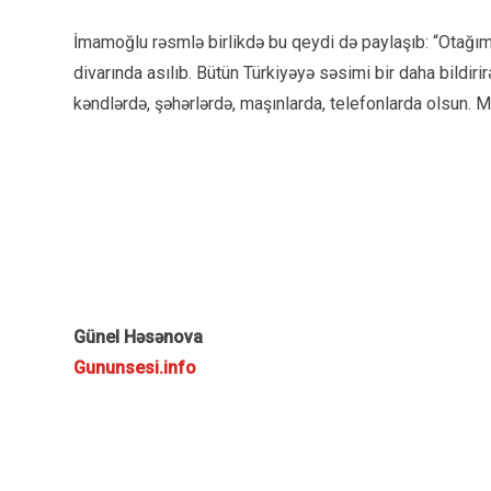
İmamoğlu rəsmlə birlikdə bu qeydi də paylaşıb: “Otağım
divarında asılıb. Bütün Türkiyəyə səsimi bir daha bildiri
kəndlərdə, şəhərlərdə, maşınlarda, telefonlarda olsun. M
Günel Həsənova
Gununsesi.info