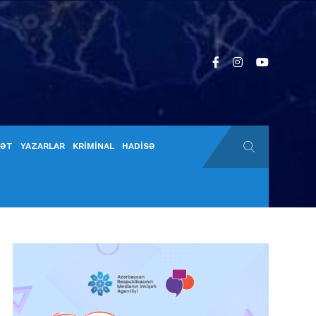
YƏT
YAZARLAR
KRİMİNAL
HADİSƏ