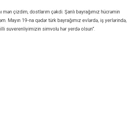
ı mən çizdim, dostlarım çəkdi. Şanlı bayrağımız hücrəmin
rəm. Mayın 19-na qədər türk bayrağımız evlərdə, iş yerlərində,
illi suverenliyimizin simvolu hər yerdə olsun”.