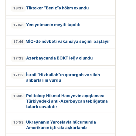
Tiktoker “Beniz”ə hökm oxundu
18:37
Yeniyetmənin meyiti tapıldı
17:58
MİQ-də növbəti vakansiya seçimi başlayır
17:44
Azərbaycanda BOKT ləğv olundu
17:33
İsrail “Hizbullah”ın qərargah və silah
17:12
anbarlarını vurdu
Politoloq: Hikmət Hacıyevin açıqlaması
16:09
Türkiyədəki anti-Azərbaycan təbliğatına
tutarlı cavabdır
Ukraynanın Yaroslavla hücumunda
15:53
Amerikanın iştirakı aşkarlanıb