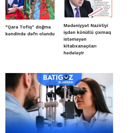
Mədəniyyət Nazirliyi
“Qara Tofiq” doğma
işdən könüllü çıxmaq
kəndində dəfn olundu
istəməyən
kitabxanaçıları
hədələyir