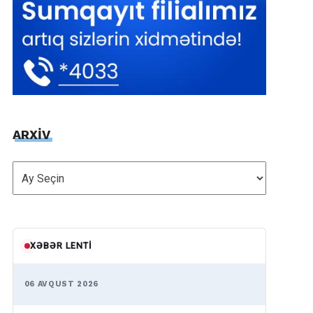
ARXİV
ARXİV
XƏBƏR LENTI
06 AVQUST 2026