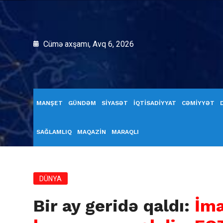
Cümə axşamı, Avq 6, 2026
MANŞET
GÜNDƏM
SİYASƏT
İQTİSADİYYAT
CƏMİYYƏT
SAĞLAMLIQ
MAQAZİN
MARAQLI
DÜNYA
Bir ay geridə qaldı:
İm