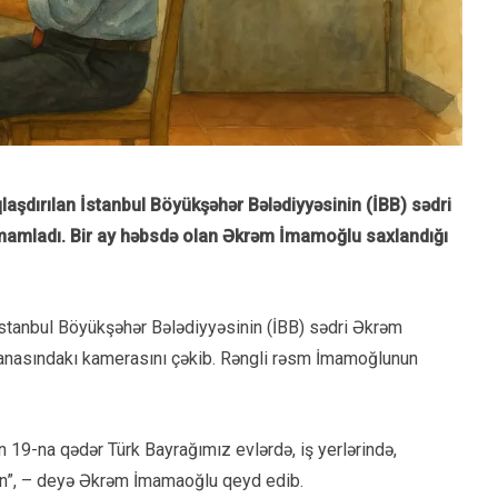
aşdırılan İstanbul Böyükşəhər Bələdiyyəsinin (İBB) sədri
amamladı. Bir ay həbsdə olan Əkrəm İmamoğlu saxlandığı
 İstanbul Böyükşəhər Bələdiyyəsinin (İBB) sədri Əkrəm
anasındakı kamerasını çəkib. Rəngli rəsm İmamoğlunun
n 19-na qədər Türk Bayrağımız evlərdə, iş yerlərində,
sun”, – deyə Əkrəm İmamaoğlu qeyd edib.