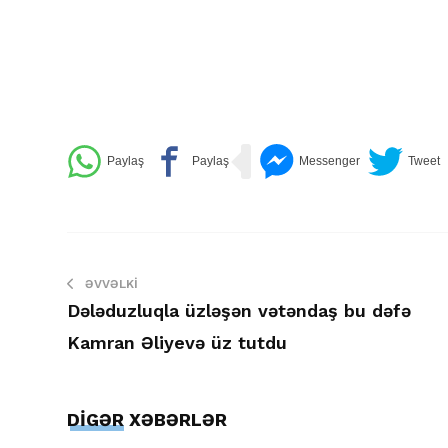
ƏVVƏLKI
Dələduzluqla üzləşən vətəndaş bu dəfə
Kamran Əliyevə üz tutdu
DİGƏR XƏBƏRLƏR