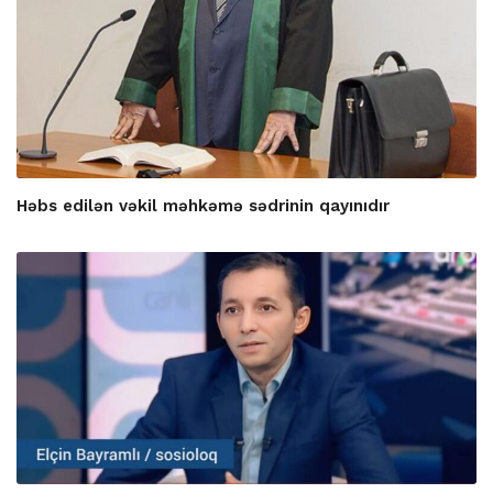
Həbs edilən vəkil məhkəmə sədrinin qayınıdır