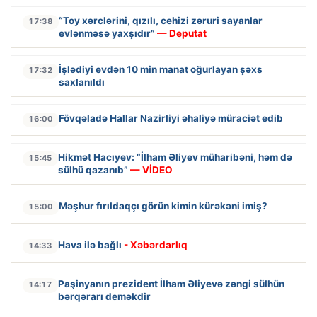
“Toy xərclərini, qızılı, cehizi zəruri sayanlar
17:38
evlənməsə yaxşıdır”
— Deputat
İşlədiyi evdən 10 min manat oğurlayan şəxs
17:32
saxlanıldı
Fövqəladə Hallar Nazirliyi əhaliyə müraciət edib
16:00
Hikmət Hacıyev: “İlham Əliyev müharibəni, həm də
15:45
sülhü qazanıb”
— VİDEO
Məşhur fırıldaqçı görün kimin kürəkəni imiş?
15:00
Hava ilə bağlı
- Xəbərdarlıq
14:33
Paşinyanın prezident İlham Əliyevə zəngi sülhün
14:17
bərqərarı deməkdir