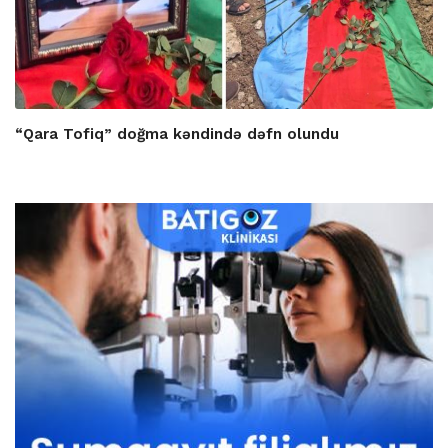
“Qara Tofiq” doğma kəndində dəfn olundu