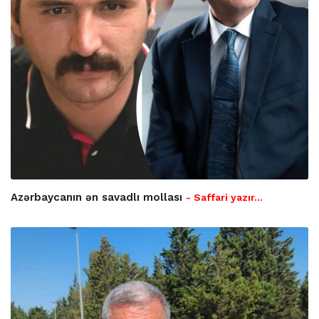
Azərbaycanın ən savadlı mollası
- Saffari yazır…