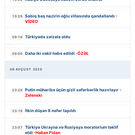
Sabiq baş nazirin oğlu villasında qandallandı
-
10:29
VİDEO
Türkiyədə zəlzələ oldu
09:16
Daha iki vəkil həbs edildi
-ÖZƏL
09:00
08 AVQUST 2026
Putin müharibə üçün gizli səfərbərlik hazırlayır
-
23:28
Zelenski
İtkin düşən 8 nəfər tapıldı
23:18
Türkiyə Ukrayna və Rusiyaya moratorium təklif
23:07
etdi
-Hakan Fidan