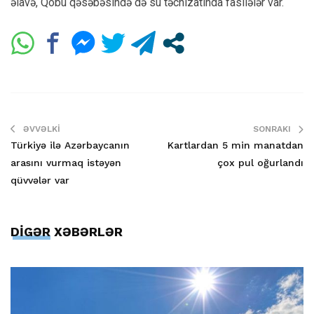
əlavə, Qobu qəsəbəsində də su təchizatında fasilələr var.
ƏVVƏLKI
SONRAKI
Türkiyə ilə Azərbaycanın
Kartlardan 5 min manatdan
arasını vurmaq istəyən
çox pul oğurlandı
qüvvələr var
DİGƏR XƏBƏRLƏR