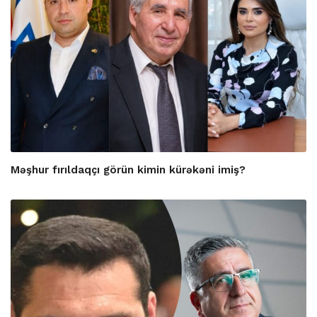
Məşhur fırıldaqçı görün kimin kürəkəni imiş?