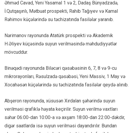
Əhməd Cavad, Yeni Yasamal 1 və 2, Dadaş Bünyadzadə,
İ.Qutqaşınlı, Mətbuat prospekti, Rahib Tağıyev və Kamal
Rəhimov küçələrində su təchizatında fasilələr yaranıb.
Nərimanov rayonunda Atatürk prospekti və Akademik
H.Əliyev küçəsində suyun verilməsində məhdudiyyətlər
mövcuddur.
Binəqədi rayonunda Biləcəri qəsəbəsinin 6, 7, 8 və 9-cu
mikrorayonları, Rəsulzadə qəsəbəsi, Yeni Massiv, 1 May və
Xocahəsən küçələrində su təchizatında fasilələr qeydə alınıb.
Abşeron rayonunda, xüsusən Xırdalan şəhərində suyun
verilməsi qrafiklə həyata keçirilir. Suyun verilmə vaxtları
səhər 06:00-dan 10:00-a və axşam 18:00-dan 22:00-dəkdir,
digər saatlarda isə suyun verilməsi dayandırılır. Bundan