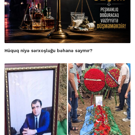
Hüquq niyə sərxoşluğu bəhanə saymır?