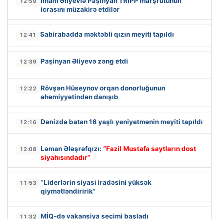
İlham Əliyevlə Paşinyan TRIPP marşrutunun
12:59
icrasını müzakirə etdilər
Sabirabadda məktəbli qızın meyiti tapıldı
12:41
Paşinyan Əliyevə zəng etdi
12:39
Rövşən Hüseynov orqan donorluğunun
12:22
əhəmiyyətindən danışıb
Dənizdə batan 16 yaşlı yeniyetmənin meyiti tapıldı
12:16
Ləman Ələşrəfqızı:
“Fazil Mustafa saytların dost
12:08
siyahısındadır”
“Liderlərin siyasi iradəsini yüksək
11:53
qiymətləndiririk”
MİQ-də vakansiya seçimi başladı
11:32