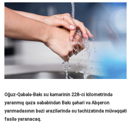
Oğuz-Qəbələ-Bakı su kəmərinin 228-ci kilometrində
yaranmış qəza səbəbindən Bakı şəhəri və Abşeron
yarımadasının bəzi ərazilərində su təchizatında müvəqqəti
fasilə yaranacaq.