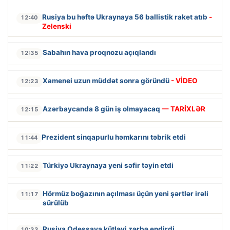
Rusiya bu həftə Ukraynaya 56 ballistik raket atıb
-
12:40
Zelenski
Sabahın hava proqnozu açıqlandı
12:35
Xamenei uzun müddət sonra göründü
- VİDEO
12:23
Azərbaycanda 8 gün iş olmayacaq
— TARİXLƏR
12:15
Prezident sinqapurlu həmkarını təbrik etdi
11:44
Türkiyə Ukraynaya yeni səfir təyin etdi
11:22
Hörmüz boğazının açılması üçün yeni şərtlər irəli
11:17
sürülüb
Rusiya Odessaya kütləvi zərbə endirdi
10:33