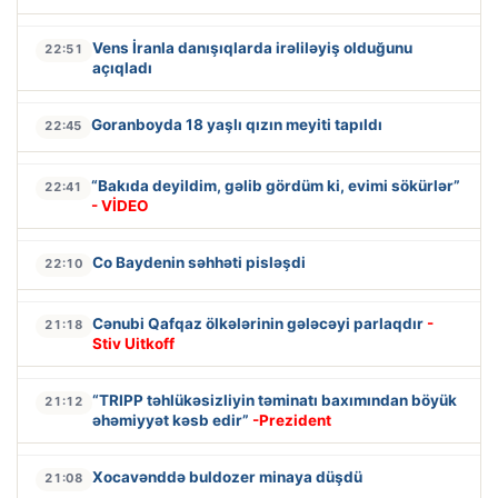
Vens İranla danışıqlarda irəliləyiş olduğunu
22:51
açıqladı
Goranboyda 18 yaşlı qızın meyiti tapıldı
22:45
“Bakıda deyildim, gəlib gördüm ki, evimi sökürlər”
22:41
- VİDEO
Co Baydenin səhhəti pisləşdi
22:10
Cənubi Qafqaz ölkələrinin gələcəyi parlaqdır
-
21:18
Stiv Uitkoff
“TRIPP təhlükəsizliyin təminatı baxımından böyük
21:12
əhəmiyyət kəsb edir”
-Prezident
Xocavənddə buldozer minaya düşdü
21:08