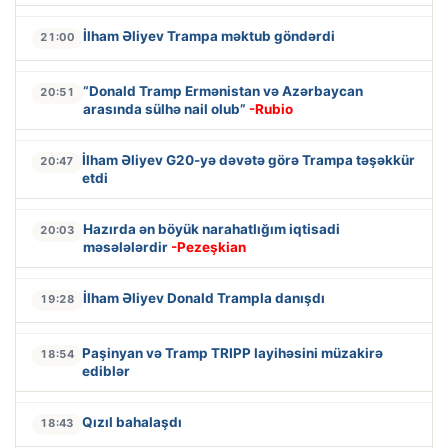
İlham Əliyev Trampa məktub göndərdi
21:00
“Donald Tramp Ermənistan və Azərbaycan
20:51
arasında sülhə nail olub”
-Rubio
İlham Əliyev G20-yə dəvətə görə Trampa təşəkkür
20:47
etdi
Hazırda ən böyük narahatlığım iqtisadi
20:03
məsələlərdir
-Pezeşkian
İlham Əliyev Donald Trampla danışdı
19:28
Paşinyan və Tramp TRIPP layihəsini müzakirə
18:54
ediblər
Qızıl bahalaşdı
18:43