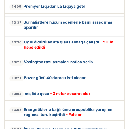
Premyer Liqadan La Liqaya getdi
14:05
Jurnalistlərə hücum edənlərlə bağlı araşdırma
13:37
aparılır
Oğlu öldürülən ata qisas almağa çalışdı
- 5 illik
13:30
həbs edildi
Vaşinqton razılaşmaları nəticə verib
13:22
Bazar günü 40 dərəcə isti olacaq
13:21
İmişlidə qəza
- 3 nəfər xəsarət aldı
13:04
Energetiklərlə bağlı ümumrespublika yarışının
13:03
regional turu keçirildi
- Fotolar