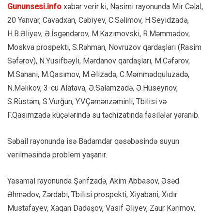
Gununsesi.info
xəbər verir ki, Nəsimi rayonunda Mir Cəlal,
20 Yanvar, Cavadxan, Cəbiyev, C.Səlimov, H.Seyidzadə,
H.B.Əliyev, Ə.İsgəndərov, M.Kazımovski, R.Məmmədov,
Moskva prospekti, S.Rəhman, Novruzov qardaşları (Rasim
Səfərov), N.Yusifbəyli, Mərdanov qardaşları, M.Cəfərov,
M.Sənani, M.Qasımov, M.Əlizadə, C.Məmmədquluzadə,
N.Məlikov, 3-cü Alatava, Ə.Salamzadə, Ə.Hüseynov,
S.Rüstəm, S.Vurğun, Y.V.Çəmənzəminli, Tbilisi və
F.Qasımzadə küçələrində su təchizatında fasilələr yaranıb.
Səbail rayonunda isə Badamdar qəsəbəsində suyun
verilməsində problem yaşanır.
Yasamal rayonunda Şərifzadə, Akim Abbasov, Əsəd
Əhmədov, Zərdabi, Tbilisi prospekti, Xiyabani, Xıdır
Mustafayev, Xaqan Dadaşov, Vasif Əliyev, Zaur Kərimov,