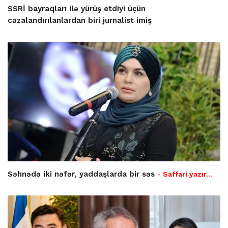
SSRİ bayraqları ilə yürüş etdiyi üçün
cəzalandırılanlardan biri jurnalist imiş
Səhnədə iki nəfər, yaddaşlarda bir səs
- Saffari yazır…