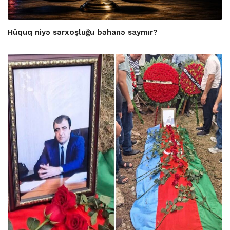
Hüquq niyə sərxoşluğu bəhanə saymır?