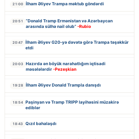
İlham Əliyev Trampa məktub göndərdi
21:00
“Donald Tramp Ermənistan və Azərbaycan
20:51
arasında sülhə nail olub”
-Rubio
İlham Əliyev G20-yə dəvətə görə Trampa təşəkkür
20:47
etdi
Hazırda ən böyük narahatlığım iqtisadi
20:03
məsələlərdir
-Pezeşkian
İlham Əliyev Donald Trampla danışdı
19:28
Paşinyan və Tramp TRIPP layihəsini müzakirə
18:54
ediblər
Qızıl bahalaşdı
18:43