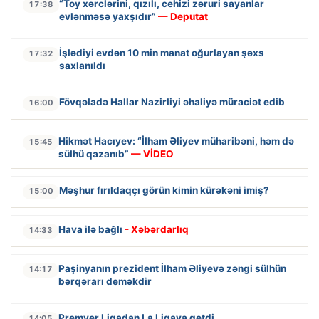
“Toy xərclərini, qızılı, cehizi zəruri sayanlar
17:38
evlənməsə yaxşıdır”
— Deputat
İşlədiyi evdən 10 min manat oğurlayan şəxs
17:32
saxlanıldı
Fövqəladə Hallar Nazirliyi əhaliyə müraciət edib
16:00
Hikmət Hacıyev: “İlham Əliyev müharibəni, həm də
15:45
sülhü qazanıb”
— VİDEO
Məşhur fırıldaqçı görün kimin kürəkəni imiş?
15:00
Hava ilə bağlı
- Xəbərdarlıq
14:33
Paşinyanın prezident İlham Əliyevə zəngi sülhün
14:17
bərqərarı deməkdir
Premyer Liqadan La Liqaya getdi
14:05