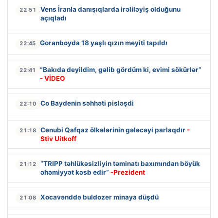
Vens İranla danışıqlarda irəliləyiş olduğunu
22:51
açıqladı
Goranboyda 18 yaşlı qızın meyiti tapıldı
22:45
“Bakıda deyildim, gəlib gördüm ki, evimi sökürlər”
22:41
- VİDEO
Co Baydenin səhhəti pisləşdi
22:10
Cənubi Qafqaz ölkələrinin gələcəyi parlaqdır
-
21:18
Stiv Uitkoff
“TRIPP təhlükəsizliyin təminatı baxımından böyük
21:12
əhəmiyyət kəsb edir”
-Prezident
Xocavənddə buldozer minaya düşdü
21:08