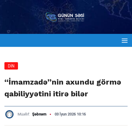
DİN
“İmamzadə”nin axundu görmə
qabiliyyətini itirə bilər
Müəllif:
Şəbnəm
03 İyun 2026 10:16