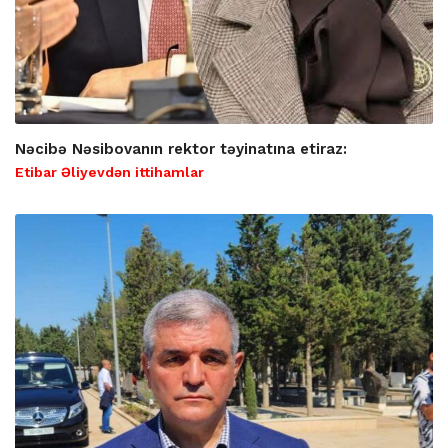
Nəcibə Nəsibovanın rektor təyinatına etiraz:
Etibar Əliyevdən ittihamlar