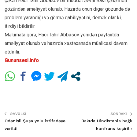
çəkən Hacı Tahir Abbasov bir müddət əvvəl Bakı şəhərində
gözündən əməliyyat olunub. Hazırda onun digər gözündə də
problem yarandığı və görmə qabiliyyətini, demək olar ki,
itirdiyi bildirilir.
Məlumata görə, Hacı Tahir Abbasov yenidən paytaxtda
əməliyyat olunub və hazırda xəstəxanada müalicəsi davam
etdirilir.
Gununsesi.info
ƏVVƏLKI
SONRAKI
Ödənişli Şuşa yolu istifadəyə
Bakıda Hindistanla bağlı
verildi
konfrans keçirilir