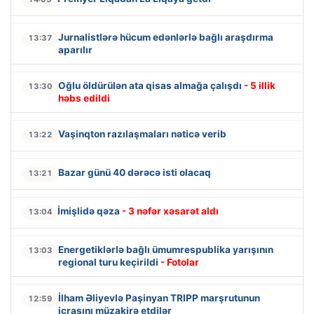
Jurnalistlərə hücum edənlərlə bağlı araşdırma
13:37
aparılır
Oğlu öldürülən ata qisas almağa çalışdı
- 5 illik
13:30
həbs edildi
Vaşinqton razılaşmaları nəticə verib
13:22
Bazar günü 40 dərəcə isti olacaq
13:21
İmişlidə qəza
- 3 nəfər xəsarət aldı
13:04
Energetiklərlə bağlı ümumrespublika yarışının
13:03
regional turu keçirildi
- Fotolar
İlham Əliyevlə Paşinyan TRIPP marşrutunun
12:59
icrasını müzakirə etdilər