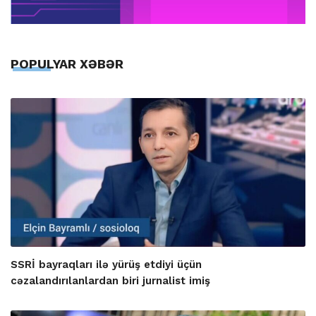
POPULYAR XƏBƏR
SSRİ bayraqları ilə yürüş etdiyi üçün
cəzalandırılanlardan biri jurnalist imiş