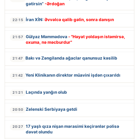
gətirsin”
-Ərdoğan
İran XİN:
Əvvəlcə qalib gəlin, sonra danışın
22:15
Gülyaz Məmmədova
- "Həyat yoldaşın istəmirsə,
21:57
oxuma, nə məcburdur"
Bakı və Zəngilanda ağaclar qanunsuz kəsilib
21:47
Yeni Klinikanın direktor müavini işdən çıxarıldı
21:42
Laçında yanğın olub
21:21
Zelenski Serbiyaya getdi
20:50
17 yaşlı qıza nişan mərasimi keçirənlər polisə
20:27
dəvət olundu