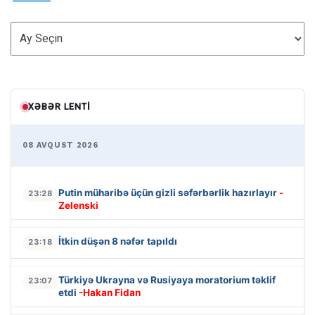
ARXİV
XƏBƏR LENTI
08 AVQUST 2026
Putin müharibə üçün gizli səfərbərlik hazırlayır
-
23:28
Zelenski
İtkin düşən 8 nəfər tapıldı
23:18
Türkiyə Ukrayna və Rusiyaya moratorium təklif
23:07
etdi
-Hakan Fidan