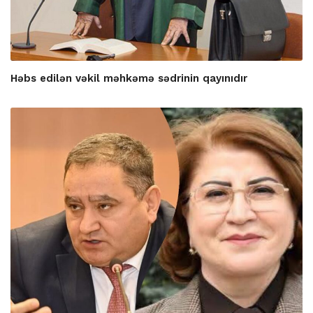
Həbs edilən vəkil məhkəmə sədrinin qayınıdır