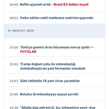
Neftin qiyməti artdı
- Brent 83 dolları keçdi
09:44
Həbs edilən vəkil məhkəmə sədrinin qayınıdır
08:53
07 AVQUST 2026
Türkiyə gəmisi dron hücumuna məruz qaldı
—
23:26
FOTOLAR
Tramp doğum yolu ilə vətəndaşlığı
23:03
məhdudlaşdıran yeni fərmanlar imzaladı
Süni intllektlə 16 yeni virus yaratdılar
22:57
Belçika Qrenlandiyaya qoşun yeridir
22:49
“Allaha dua edirəm ki, bu, bölgəmizə xeyir-dua
22:36