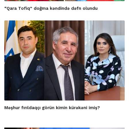
“Qara Tofiq” doğma kəndində dəfn olundu
Məşhur fırıldaqçı görün kimin kürəkəni imiş?