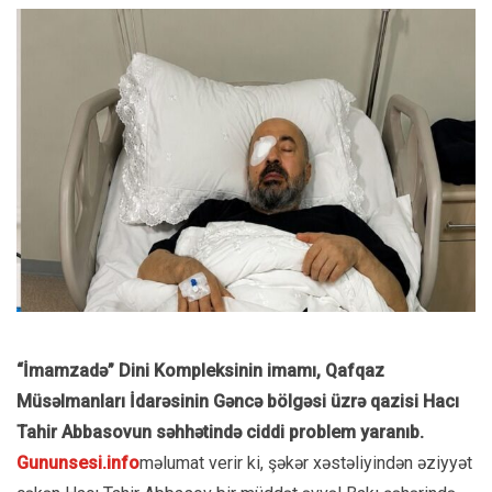
“İmamzadə” Dini Kompleksinin imamı, Qafqaz
Müsəlmanları İdarəsinin Gəncə bölgəsi üzrə qazisi Hacı
Tahir Abbasovun səhhətində ciddi problem yaranıb.
Gununsesi.info
məlumat verir ki, şəkər xəstəliyindən əziyyət