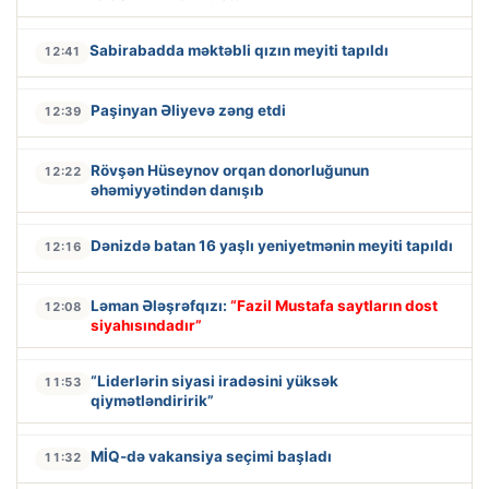
Sabirabadda məktəbli qızın meyiti tapıldı
12:41
Paşinyan Əliyevə zəng etdi
12:39
Rövşən Hüseynov orqan donorluğunun
12:22
əhəmiyyətindən danışıb
Dənizdə batan 16 yaşlı yeniyetmənin meyiti tapıldı
12:16
Ləman Ələşrəfqızı:
“Fazil Mustafa saytların dost
12:08
siyahısındadır”
“Liderlərin siyasi iradəsini yüksək
11:53
qiymətləndiririk”
MİQ-də vakansiya seçimi başladı
11:32