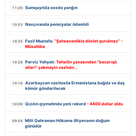
Sumqayıtda sexdə yanğın
11:20
Naxçıvanda pensiyalar ödənildi
10:53
Fazil Mustafa:
“Şahsevənliklə dövlət qurulmaz” -
10:35
Müsahibə
Pərviz Yəhyalı:
Təhsilin yaxasından “bacarıqlı
10:28
əlləri” çəkməyin vaxtıdır...
Azərbaycan vasitəsilə Ermənistana buğda və daş
10:18
kömür göndəriləcək
Qızılın qiymətində yeni rekord
- 4400 dollar oldu
10:09
Milli Qəhrəman Hökumə Əliyevanın doğum
09:54
günüdür