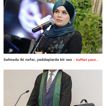
Səhnədə iki nəfər, yaddaşlarda bir səs
- Saffari yazır…