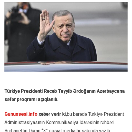
Türkiyə Prezidenti Rəcəb Tayyib Ərdoğanın Azərbaycana
səfər proqramı açıqlanıb.
Gununsesi.info
xəbər verir ki,
bu barədə Türkiyə Prezident
Administrasiyasının Kommunikasiya İdarəsinin rəhbəri
Burhanettin Duran “X” sosial media hesabında yazıb.