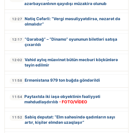
azərbaycanlının qayıdışı müzakirə olunub
Natiq Cəfərli: “Vergi məsuliyyətdirsə, nəzarət də
12:27
olmalıdır”
“Qarabağ” – “Dinamo” oyununun biletləri satışa
12:17
çıxarıldı
Vahid aylıq müavinət bütün məcburi köçkünlərə
12:02
təyin edilmir
Ermənistana 979 ton buğda göndərildi
11:58
Paytaxtda iki iaşə obyektinin fəaliyyəti
11:54
məhdudlaşdırılıb
- FOTO/VİDEO
Sabiq deputat: “Elm sahəsində qadınların sayı
11:52
artır, kişilər elmdən uzaqlaşır”