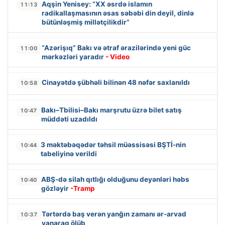
Aqşin Yenisey: “XX əsrdə islamın
11:13
radikallaşmasının əsas səbəbi din deyil, dinlə
bütünləşmiş millətçilikdir”
“Azərişıq” Bakı və ətraf ərazilərində yeni güc
11:00
mərkəzləri yaradır
- Video
Cinayətdə şübhəli bilinən 48 nəfər saxlanıldı
10:58
Bakı–Tbilisi–Bakı marşrutu üzrə bilet satış
10:47
müddəti uzadıldı
3 məktəbəqədər təhsil müəssisəsi BŞTİ-nin
10:44
tabeliyinə verildi
ABŞ-də silah qıtlığı olduğunu deyənləri həbs
10:40
gözləyir
-Tramp
Tərtərdə baş verən yanğın zamanı ər-arvad
10:37
yanaraq ölüb