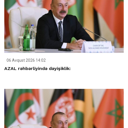
06 Avqust 2026 14:02
AZAL rəhbərliyində dəyişiklik: