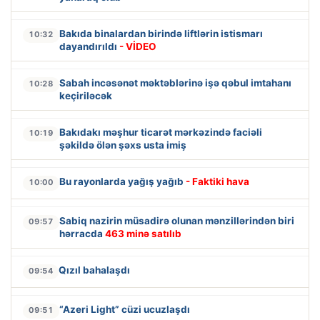
Bakıda binalardan birində liftlərin istismarı
10:32
dayandırıldı
- VİDEO
Sabah incəsənət məktəblərinə işə qəbul imtahanı
10:28
keçiriləcək
Bakıdakı məşhur ticarət mərkəzində faciəli
10:19
şəkildə ölən şəxs usta imiş
Bu rayonlarda yağış yağıb
- Faktiki hava
10:00
Sabiq nazirin müsadirə olunan mənzillərindən biri
09:57
hərracda
463 minə satılıb
Qızıl bahalaşdı
09:54
“Azeri Light” cüzi ucuzlaşdı
09:51