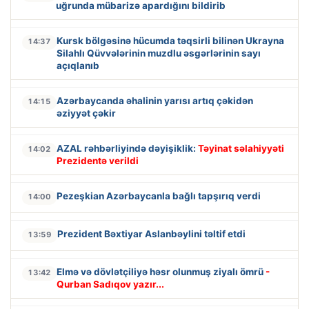
uğrunda mübarizə apardığını bildirib
Kursk bölgəsinə hücumda təqsirli bilinən Ukrayna
14:37
Silahlı Qüvvələrinin muzdlu əsgərlərinin sayı
açıqlanıb
Azərbaycanda əhalinin yarısı artıq çəkidən
14:15
əziyyət çəkir
AZAL rəhbərliyində dəyişiklik:
Təyinat səlahiyyəti
14:02
Prezidentə verildi
Pezeşkian Azərbaycanla bağlı tapşırıq verdi
14:00
Prezident Bəxtiyar Aslanbəylini təltif etdi
13:59
Elmə və dövlətçiliyə həsr olunmuş ziyalı ömrü
-
13:42
Qurban Sadıqov yazır...