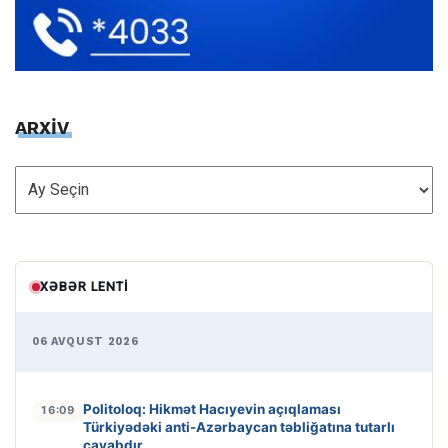
ARXİV
ARXİV
XƏBƏR LENTI
06 AVQUST 2026
Politoloq: Hikmət Hacıyevin açıqlaması
16:09
Türkiyədəki anti-Azərbaycan təbliğatına tutarlı
cavabdır