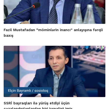
Fazil Mustafadan “möminlərin inancı” anlayışına fərqli
baxış
SSRİ bayraqları ilə yürüş etdiyi üçün
cəzalandırılanlardan biri jurnalist imiş