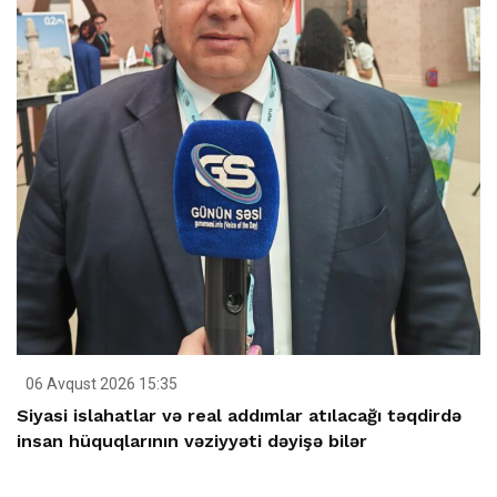
06 Avqust 2026 15:35
Siyasi islahatlar və real addımlar atılacağı təqdirdə
insan hüquqlarının vəziyyəti dəyişə bilər