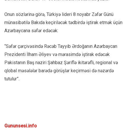
Onun sözlərinə görə, Türkiyə lideri 8 noyabr Zəfər Günü
münasibətilə Bakıda keçiriləcək tədbirdə iştirak etmək üçün
Azərbaycana səfər edəcək:
“Səfər çərçivəsində Rəcəb Tayyib Ərdoğanın Azərbaycan
Prezidenti İlham Əliyev və mərasimdə iştirak edəcək
Pakistanın Baş naziri Şahbaz Şəriflə ikitərəfli, regional və
qlobal məsələlər barədə görüşlər keçirməsi də nəzərdə
tutulur”.
Gununsesi.info