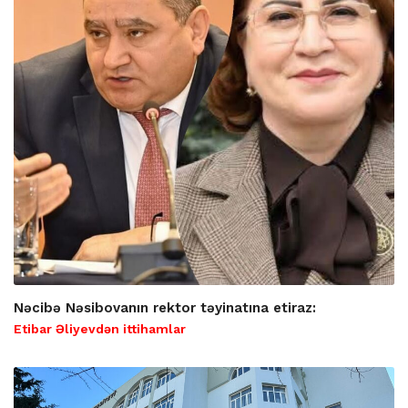
Nəcibə Nəsibovanın rektor təyinatına etiraz:
Etibar Əliyevdən ittihamlar