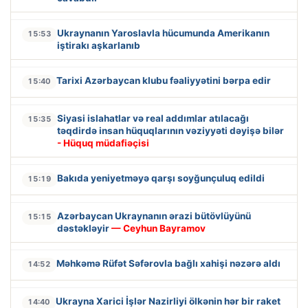
Ukraynanın Yaroslavla hücumunda Amerikanın
15:53
iştirakı aşkarlanıb
Tarixi Azərbaycan klubu fəaliyyətini bərpa edir
15:40
Siyasi islahatlar və real addımlar atılacağı
15:35
təqdirdə insan hüquqlarının vəziyyəti dəyişə bilər
- Hüquq müdafiəçisi
Bakıda yeniyetməyə qarşı soyğunçuluq edildi
15:19
Azərbaycan Ukraynanın ərazi bütövlüyünü
15:15
dəstəkləyir
— Ceyhun Bayramov
Məhkəmə Rüfət Səfərovla bağlı xahişi nəzərə aldı
14:52
Ukrayna Xarici İşlər Nazirliyi ölkənin hər bir raket
14:40