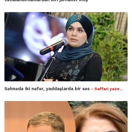
Səhnədə iki nəfər, yaddaşlarda bir səs
- Saffari yazır…