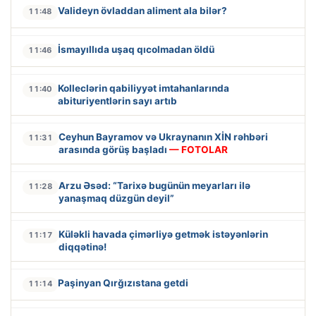
Valideyn övladdan aliment ala bilər?
11:48
İsmayıllıda uşaq qıcolmadan öldü
11:46
Kolleclərin qabiliyyət imtahanlarında
11:40
abituriyentlərin sayı artıb
Ceyhun Bayramov və Ukraynanın XİN rəhbəri
11:31
arasında görüş başladı
— FOTOLAR
Arzu Əsəd: “Tarixə bugünün meyarları ilə
11:28
yanaşmaq düzgün deyil”
Küləkli havada çimərliyə getmək istəyənlərin
11:17
diqqətinə!
Paşinyan Qırğızıstana getdi
11:14