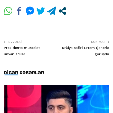
ƏVVƏLKI
SONRAKI
Prezidentə müraciət
Türkiyə səfiri Ertem Şenerlə
ünvanladılar
görüşdü
DİGƏR XƏBƏRLƏR