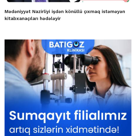
Mədəniyyət Nazirliyi işdən könüllü çıxmaq istəməyən
kitabxanaçıları hədələyir