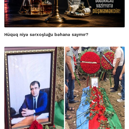
Hüquq niyə sərxoşluğu bəhanə saymır?