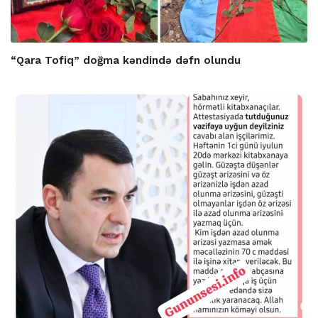
“Qara Tofiq” doğma kəndində dəfn olundu