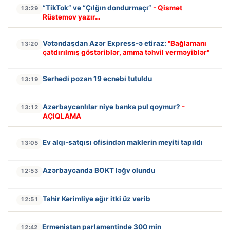
“TikTok” və “Çılğın dondurmaçı”
- Qismət
13:29
Rüstəmov yazır…
Vətəndaşdan Azər Express-ə etiraz:
"Bağlamanı
13:20
çatdırılmış göstəriblər, amma təhvil verməyiblər"
Sərhədi pozan 19 əcnəbi tutuldu
13:19
Azərbaycanlılar niyə banka pul qoymur?
-
13:12
AÇIQLAMA
Ev alqı-satqısı ofisindən maklerin meyiti tapıldı
13:05
Azərbaycanda BOKT ləğv olundu
12:53
Tahir Kərimliyə ağır itki üz verib
12:51
Ermənistan parlamentində 300 min
12:42