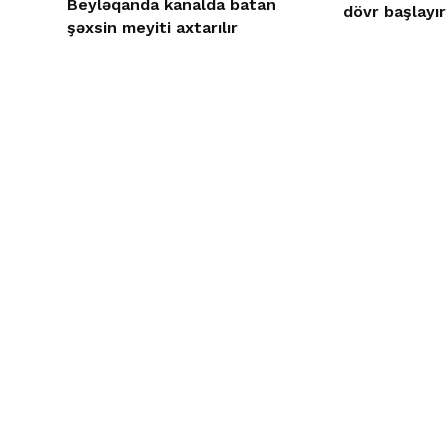
Beyləqanda kanalda batan
dövr başlayır
şəxsin meyiti axtarılır