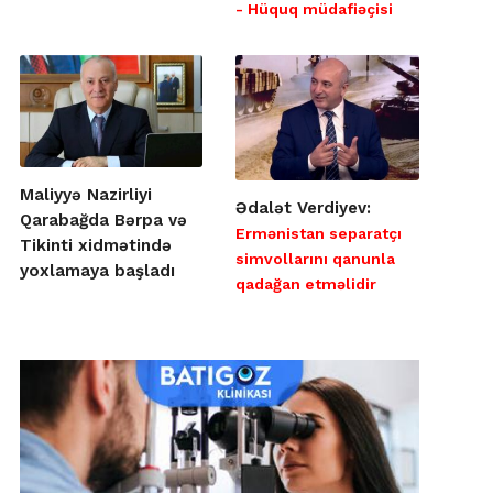
- Hüquq müdafiəçisi
Maliyyə Nazirliyi
Ədalət Verdiyev:
Qarabağda Bərpa və
Ermənistan separatçı
Tikinti xidmətində
simvollarını qanunla
yoxlamaya başladı
qadağan etməlidir