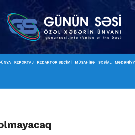
DÜNYA
REPORTAJ
REDAKTOR SEÇİMİ
MÜSAHİBƏ
SOSİAL
MƏDƏNİY
 olmayacaq