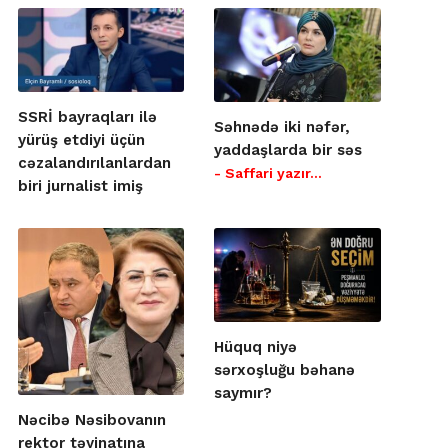
SSRİ bayraqları ilə
Səhnədə iki nəfər,
yürüş etdiyi üçün
yaddaşlarda bir səs
cəzalandırılanlardan
- Saffari yazır…
biri jurnalist imiş
Hüquq niyə
sərxoşluğu bəhanə
saymır?
Nəcibə Nəsibovanın
rektor təyinatına