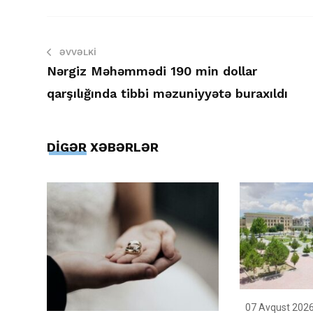
ƏVVƏLKI
Nərgiz Məhəmmədi 190 min dollar
qarşılığında tibbi məzuniyyətə buraxıldı
DİGƏR XƏBƏRLƏR
07 Avqust 2026