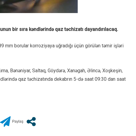
un bir sıra kəndlərində qaz təchizatı dayandırılacaq.
9 mm borular korroziyaya uğradığı üçün görülən təmir işləri
ırna, Bənəniyar, Saltaq, Göydərə, Xanəgah, Əlincə, Xoşkeşin,
dlərində qaz təchizatında dekabrın 5-də saat 09:30 dan saat