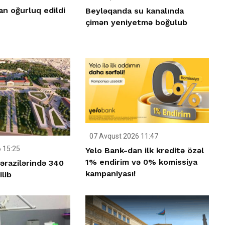
n oğurluq edildi
Beyləqanda su kanalında
çimən yeniyetmə boğulub
07 Avqust 2026 11:47
 15:25
Yelo Bank-dan ilk kreditə özəl
1% endirim və 0% komissiya
ərazilərində 340
kampaniyası!
ilib