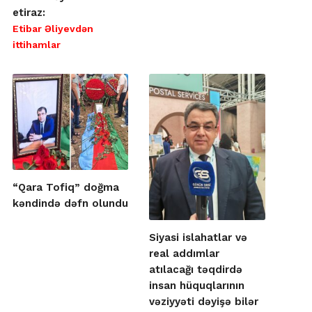
etiraz:
Etibar Əliyevdən
ittihamlar
“Qara Tofiq” doğma
kəndində dəfn olundu
Siyasi islahatlar və
real addımlar
atılacağı təqdirdə
insan hüquqlarının
vəziyyəti dəyişə bilər