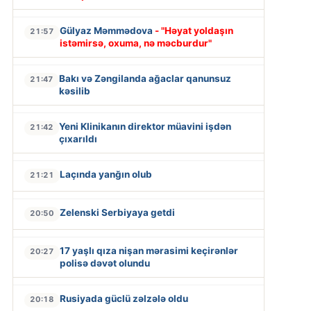
Gülyaz Məmmədova
- "Həyat yoldaşın
21:57
istəmirsə, oxuma, nə məcburdur"
Bakı və Zəngilanda ağaclar qanunsuz
21:47
kəsilib
Yeni Klinikanın direktor müavini işdən
21:42
çıxarıldı
Laçında yanğın olub
21:21
Zelenski Serbiyaya getdi
20:50
17 yaşlı qıza nişan mərasimi keçirənlər
20:27
polisə dəvət olundu
Rusiyada güclü zəlzələ oldu
20:18