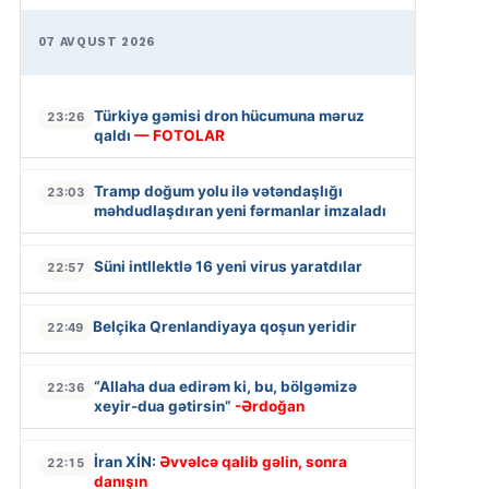
07 AVQUST 2026
Türkiyə gəmisi dron hücumuna məruz
23:26
qaldı
— FOTOLAR
Tramp doğum yolu ilə vətəndaşlığı
23:03
məhdudlaşdıran yeni fərmanlar imzaladı
Süni intllektlə 16 yeni virus yaratdılar
22:57
Belçika Qrenlandiyaya qoşun yeridir
22:49
“Allaha dua edirəm ki, bu, bölgəmizə
22:36
xeyir-dua gətirsin”
-Ərdoğan
İran XİN:
Əvvəlcə qalib gəlin, sonra
22:15
danışın