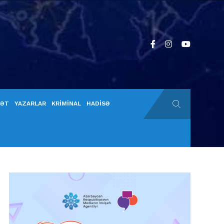
YƏT
YAZARLAR
KRİMİNAL
HADİSƏ