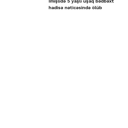
İmişlidə 5 yaşlı uşaq bədbəxt
hadisə nəticəsində ölüb