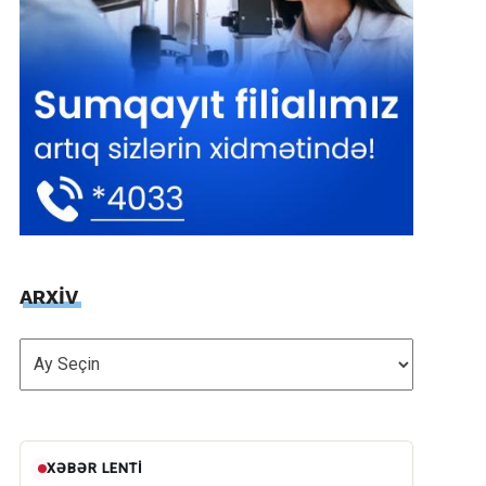
ARXİV
ARXİV
XƏBƏR LENTI