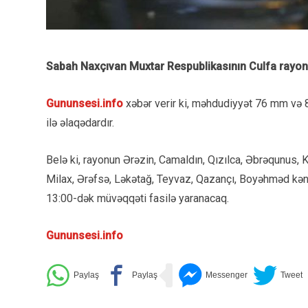
Sabah Naxçıvan Muxtar Respublikasının Culfa rayonun
Gununsesi.info
xəbər verir ki, məhdudiyyət 76 mm və 8
ilə əlaqədardır.
Belə ki, rayonun Ərəzin, Camaldın, Qızılca, Əbrəqunus, K
Milax, Ərəfsə, Ləkətağ, Teyvaz, Qazançı, Boyəhməd kən
13:00-dək müvəqqəti fasilə yaranacaq.
Gununsesi.info