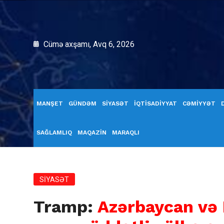
Cümə axşamı, Avq 6, 2026
MANŞET
GÜNDƏM
SİYASƏT
İQTİSADİYYAT
CƏMİYYƏT
SAĞLAMLIQ
MAQAZİN
MARAQLI
SİYASƏT
Tramp:
Azərbaycan və 