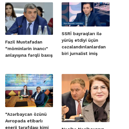
SSRİ bayraqları ilə
yürüş etdiyi üçün
Fazil Mustafadan
cəzalandırılanlardan
“möminlərin inancı”
biri jurnalist imiş
anlayışına fərqli baxış
“Azərbaycan özünü
Avropada etibarlı
enerji tərəfdaşı kimi