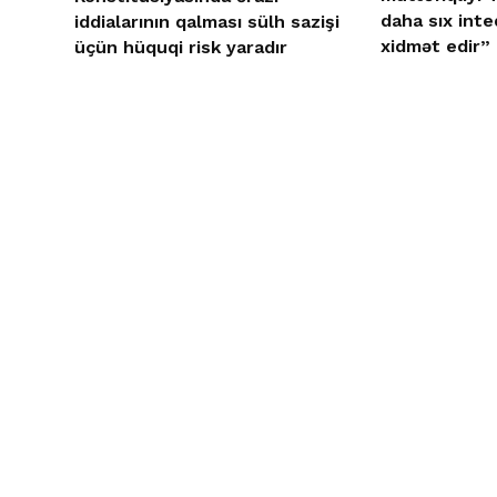
daha sıx inte
iddialarının qalması sülh sazişi
xidmət edir”
üçün hüquqi risk yaradır