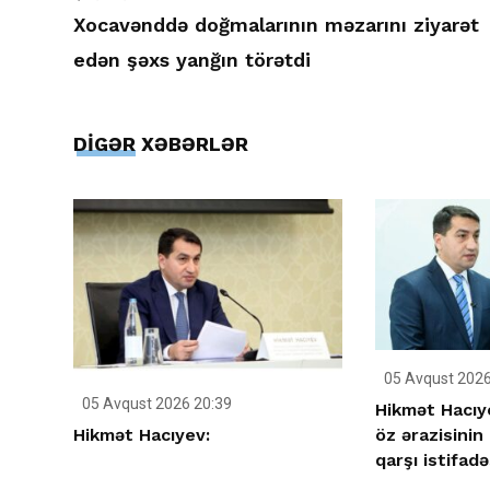
Xocavənddə doğmalarının məzarını ziyarət
edən şəxs yanğın törətdi
DİGƏR XƏBƏRLƏR
05 Avqust 2026
05 Avqust 2026 20:39
Hikmət Hacıy
Hikmət Hacıyev:
öz ərazisinin
qarşı istifad