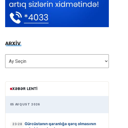
ARXİV
ARXİV
XƏBƏR LENTI
05 AVQUST 2026
Gürcüstanın qaranlığa qərq olmasının
23:28