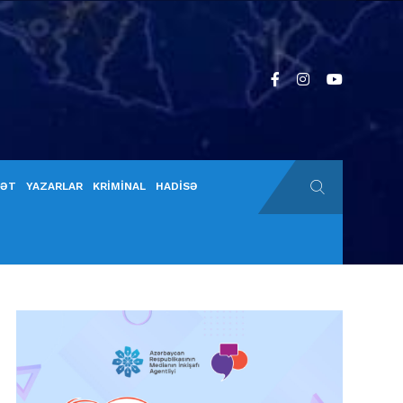
YƏT
YAZARLAR
KRİMİNAL
HADİSƏ