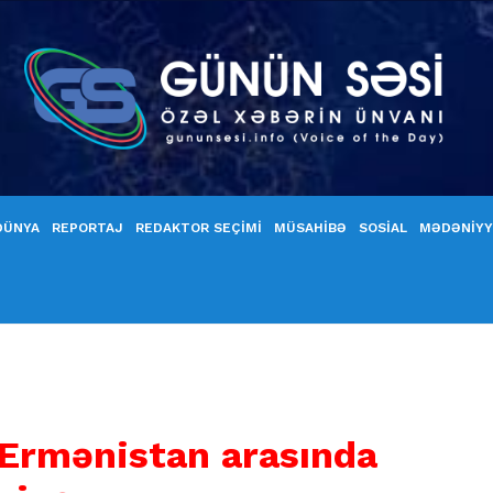
DÜNYA
REPORTAJ
REDAKTOR SEÇİMİ
MÜSAHİBƏ
SOSİAL
MƏDƏNİY
Ermənistan arasında