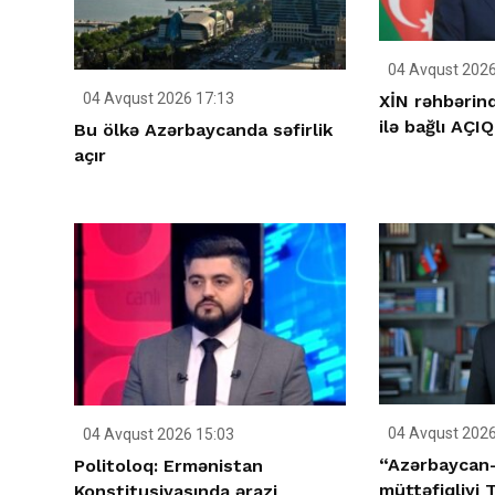
04 Avqust 2026
04 Avqust 2026 17:13
XİN rəhbərind
ilə bağlı AÇ
Bu ölkə Azərbaycanda səfirlik
açır
04 Avqust 2026
04 Avqust 2026 15:03
“Azərbaycan-
Politoloq: Ermənistan
müttəfiqliyi 
Konstitusiyasında ərazi