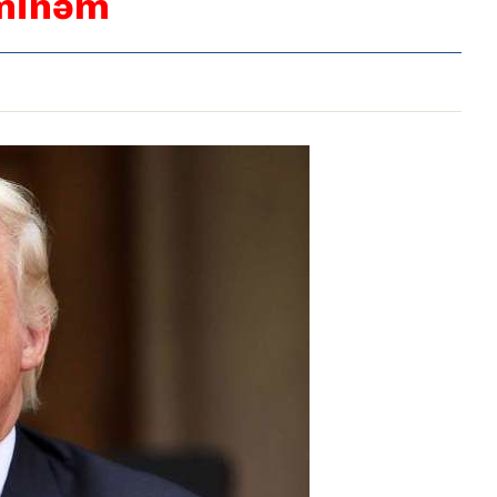
əminəm