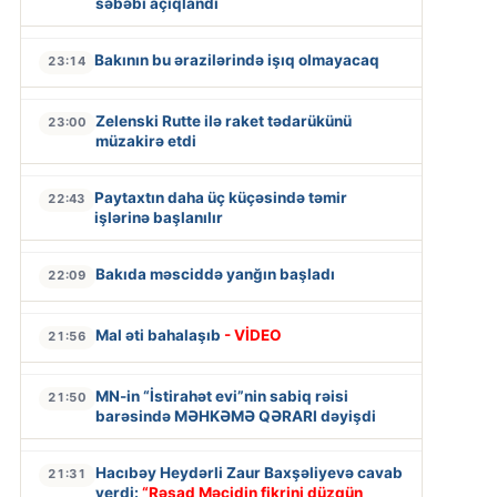
səbəbi açıqlandı
Bakının bu ərazilərində işıq olmayacaq
23:14
Zelenski Rutte ilə raket tədarükünü
23:00
müzakirə etdi
Paytaxtın daha üç küçəsində təmir
22:43
işlərinə başlanılır
Bakıda məsciddə yanğın başladı
22:09
Mal əti bahalaşıb
- VİDEO
21:56
MN-in “İstirahət evi”nin sabiq rəisi
21:50
barəsində MƏHKƏMƏ QƏRARI dəyişdi
Hacıbəy Heydərli Zaur Baxşəliyevə cavab
21:31
verdi:
“Rəşad Məcidin fikrini düzgün