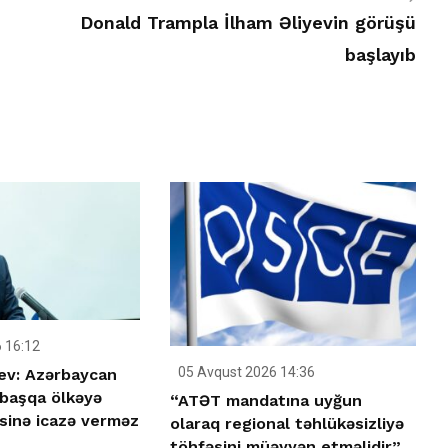
Donald Trampla İlham Əliyevin görüşü
başlayıb
 16:12
05 Avqust 2026 14:36
ev: Azərbaycan
 başqa ölkəyə
“ATƏT mandatına uyğun
əsinə icazə verməz
olaraq regional təhlükəsizliyə
töhfəsini müəyyən etməlidir”