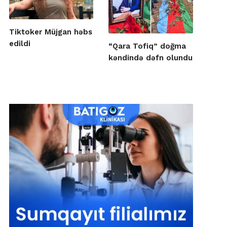
Tiktoker Müjgan həbs
edildi
“Qara Tofiq” doğma
kəndində dəfn olundu