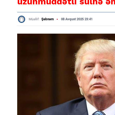
uzunmüddətli sülhə 
Müəllif:
Şəbnəm
08 Avqust 2025 23:41