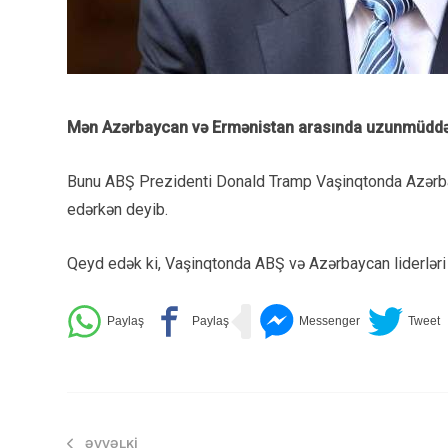
Mən Azərbaycan və Ermənistan arasında uzunmüddət
Bunu ABŞ Prezidenti Donald Tramp Vaşinqtonda Azərbay
edərkən deyib.
Qeyd edək ki, Vaşinqtonda ABŞ və Azərbaycan liderləri ar
ƏVVƏLKI