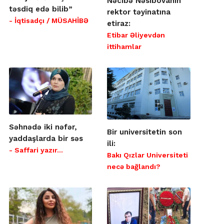
Nəcibə Nəsibovanın
təsdiq edə bilib”
rektor təyinatına
- İqtisadçı / MÜSAHİBƏ
etiraz:
Etibar Əliyevdən
ittihamlar
Səhnədə iki nəfər,
Bir universitetin son
yaddaşlarda bir səs
ili:
- Saffari yazır…
Bakı Qızlar Universiteti
necə bağlandı?