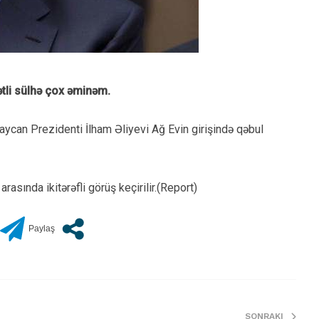
li sülhə çox əminəm.
can Prezidenti İlham Əliyevi Ağ Evin girişində qəbul
asında ikitərəfli görüş keçirilir.(Report)
SONRAKI