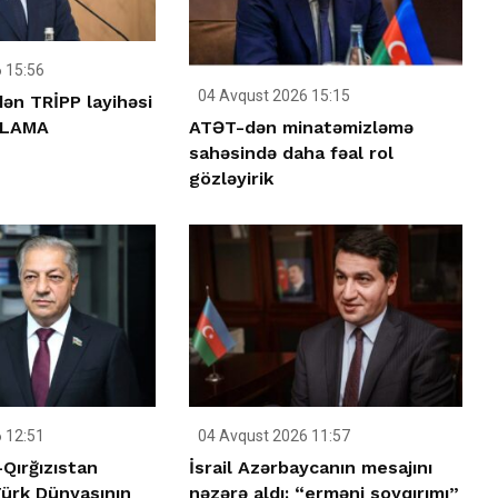
 15:56
04 Avqust 2026 15:15
ən TRİPP layihəsi
ATƏT-dən minatəmizləmə
IQLAMA
sahəsində daha fəal rol
gözləyirik
 12:51
04 Avqust 2026 11:57
Qırğızıstan
İsrail Azərbaycanın mesajını
Türk Dünyasının
nəzərə aldı: “erməni soyqırımı”