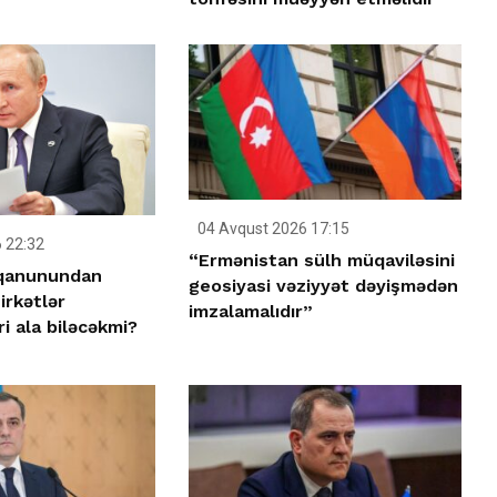
04 Avqust 2026 17:15
 22:32
“Ermənistan sülh müqaviləsini
 qanunundan
geosiyasi vəziyyət dəyişmədən
irkətlər
imzalamalıdır”
ri ala biləcəkmi?