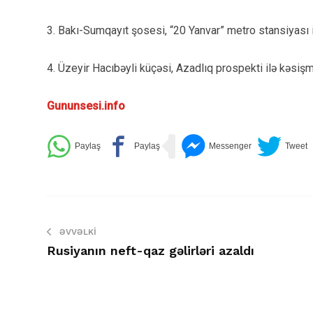
3. Bakı-Sumqayıt şosesi, “20 Yanvar” metro stansiyası 
4. Üzeyir Hacıbəyli küçəsi, Azadlıq prospekti ilə kəsiş
Gununsesi.info
ƏVVƏLKI
Rusiyanın neft-qaz gəlirləri azaldı