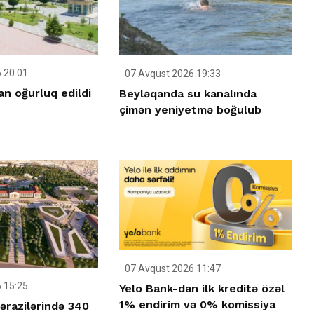
 20:01
07 Avqust 2026 19:33
n oğurluq edildi
Beyləqanda su kanalında
çimən yeniyetmə boğulub
07 Avqust 2026 11:47
 15:25
Yelo Bank-dan ilk kreditə özəl
1% endirim və 0% komissiya
ərazilərində 340