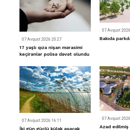
07 Avqust 2026
Bakıda parkda
07 Avqust 2026 20:27
17 yaşlı qıza nişan mərasimi
keçirənlər polisə dəvət olundu
07 Avqust 2026
07 Avqust 2026 16:11
Azad edilmiş 
İki gün güclü külək əsəcək