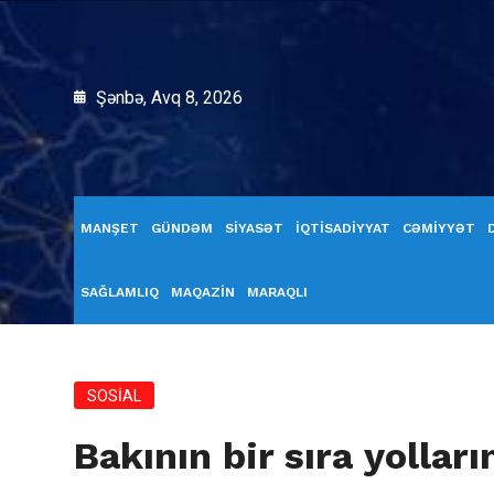
Şənbə, Avq 8, 2026
MANŞET
GÜNDƏM
SİYASƏT
İQTİSADİYYAT
CƏMİYYƏT
SAĞLAMLIQ
MAQAZİN
MARAQLI
SOSİAL
Bakının bir sıra yolları