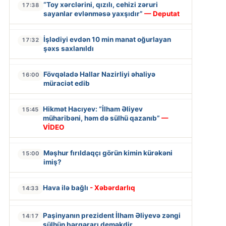
“Toy xərclərini, qızılı, cehizi zəruri
17:38
sayanlar evlənməsə yaxşıdır”
— Deputat
İşlədiyi evdən 10 min manat oğurlayan
17:32
şəxs saxlanıldı
Fövqəladə Hallar Nazirliyi əhaliyə
16:00
müraciət edib
Hikmət Hacıyev: “İlham Əliyev
15:45
müharibəni, həm də sülhü qazanıb”
—
VİDEO
Məşhur fırıldaqçı görün kimin kürəkəni
15:00
imiş?
Hava ilə bağlı
- Xəbərdarlıq
14:33
Paşinyanın prezident İlham Əliyevə zəngi
14:17
sülhün bərqərarı deməkdir