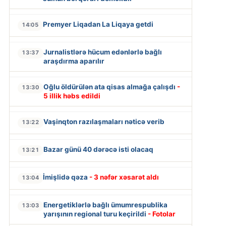
Premyer Liqadan La Liqaya getdi
14:05
Jurnalistlərə hücum edənlərlə bağlı
13:37
araşdırma aparılır
Oğlu öldürülən ata qisas almağa çalışdı
-
13:30
5 illik həbs edildi
Vaşinqton razılaşmaları nəticə verib
13:22
Bazar günü 40 dərəcə isti olacaq
13:21
İmişlidə qəza
- 3 nəfər xəsarət aldı
13:04
Energetiklərlə bağlı ümumrespublika
13:03
yarışının regional turu keçirildi
- Fotolar