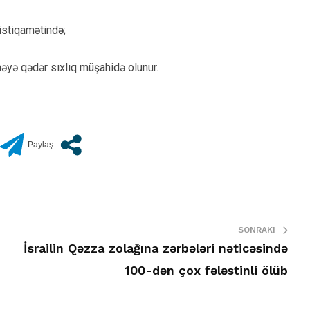
istiqamətində;
məyə qədər sıxlıq müşahidə olunur.
SONRAKI
İsrailin Qəzza zolağına zərbələri nəticəsində
100-dən çox fələstinli ölüb