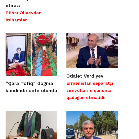
etiraz:
Etibar Əliyevdən
ittihamlar
Ədalət Verdiyev:
Ermənistan separatçı
“Qara Tofiq” doğma
simvollarını qanunla
kəndində dəfn olundu
qadağan etməlidir