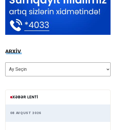
ARXİV
ARXİV
XƏBƏR LENTI
08 AVQUST 2026