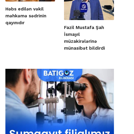
Həbs edilən vəkil
məhkəmə sədrinin
qayınıdır
Fazil Mustafa Şah
İsmayıl
müzakirələrinə
münasibət bildirdi