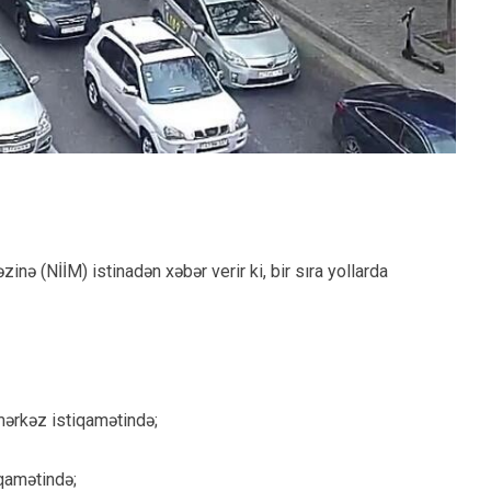
inə (NİİM) istinadən xəbər verir ki, bir sıra yollarda
mərkəz istiqamətində;
qamətində;