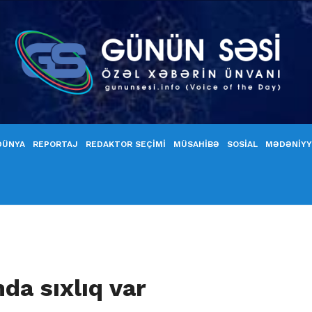
DÜNYA
REPORTAJ
REDAKTOR SEÇİMİ
MÜSAHİBƏ
SOSİAL
MƏDƏNİY
nda sıxlıq var