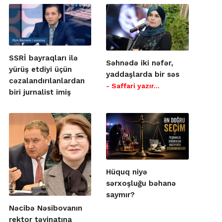
SSRİ bayraqları ilə
Səhnədə iki nəfər,
yürüş etdiyi üçün
yaddaşlarda bir səs
cəzalandırılanlardan
- Saffari yazır…
biri jurnalist imiş
Hüquq niyə
sərxoşluğu bəhanə
saymır?
Nəcibə Nəsibovanın
rektor təyinatına