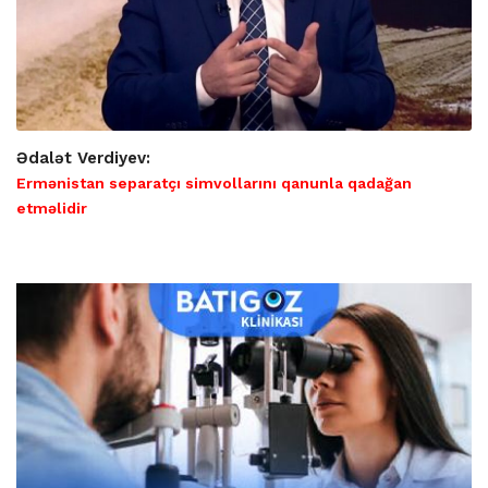
Ədalət Verdiyev:
Ermənistan separatçı simvollarını qanunla qadağan
etməlidir