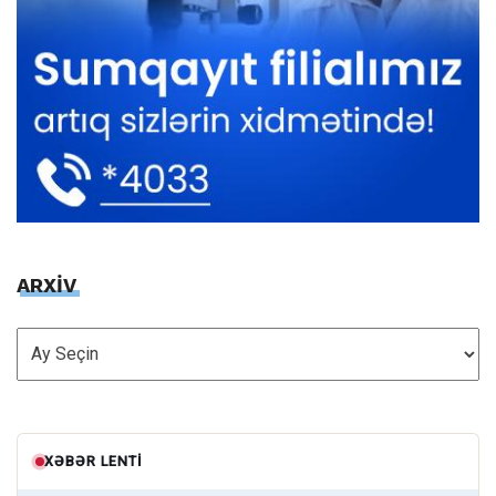
ARXİV
ARXİV
XƏBƏR LENTI