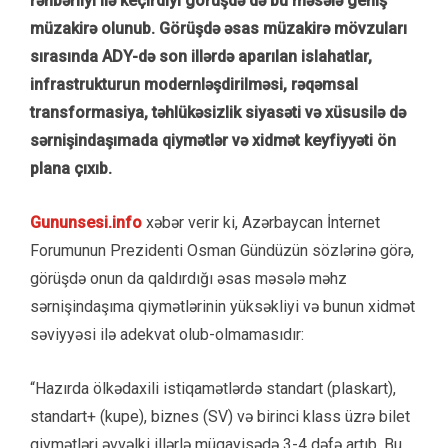
rəhbərliyi ilə keçirdiyi görüşdə də bu məsələ geniş
müzakirə olunub. Görüşdə əsas müzakirə mövzuları
sırasında ADY-də son illərdə aparılan islahatlar,
infrastrukturun modernləşdirilməsi, rəqəmsal
transformasiya, təhlükəsizlik siyasəti və xüsusilə də
sərnişindaşımada qiymətlər və xidmət keyfiyyəti ön
plana çıxıb.
Gununsesi.info
xəbər verir ki, Azərbaycan İnternet
Forumunun Prezidenti Osman Gündüzün sözlərinə görə,
görüşdə onun da qaldırdığı əsas məsələ məhz
sərnişindaşıma qiymətlərinin yüksəkliyi və bunun xidmət
səviyyəsi ilə adekvat olub-olmamasıdır:
“Hazırda ölkədaxili istiqamətlərdə standart (plaskart),
standart+ (kupe), biznes (SV) və birinci klass üzrə bilet
qiymətləri əvvəlki illərlə müqayisədə 3-4 dəfə artıb. Bu,