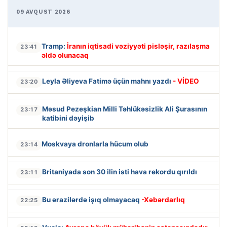
09 AVQUST 2026
Tramp:
İranın iqtisadi vəziyyəti pisləşir, razılaşma
23:41
əldə olunacaq
Leyla Əliyeva Fatimə üçün mahnı yazdı
- VİDEO
23:20
Məsud Pezeşkian Milli Təhlükəsizlik Ali Şurasının
23:17
katibini dəyişib
Moskvaya dronlarla hücum olub
23:14
Britaniyada son 30 ilin isti hava rekordu qırıldı
23:11
Bu ərazilərdə işıq olmayacaq
-Xəbərdarlıq
22:25