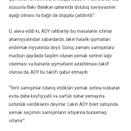
xüsusilə Bakı-Balakən qatarında doluluq səviyyəsinin
aşağı olması ilə bağlı da diqqətə çatdırıldı”.
O, əlavə edib ki, ADY rəhbərliyi bu məsələnin ictimai
əhəmiyyətindən xəbərdardır, lakin hələlik qiymətləri
endirmək niyyətində deyil. Görüş zamanı sərnişinlərə
məcburi qaydada təqdim olunan yemək setinin ləğv
olunması və bununla qiymətlərin azaldılması təklif
olunsa da, ADY bu təklifi qəbul etməyib:
“Yerli sərnişinlər ödəniş etdikləri yemək setinə nisbətən
evdə daha keyfiyyətli və sərfəli səhər yeməyinə
üstünlük verdiklərini deyirlər. Lakin ADY bilet satışında
yemək seçimini sərnişinlərin ixtiyarına buraxmaq
istəmir”.