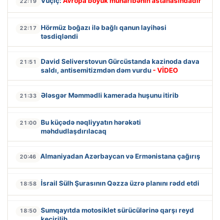
Vuçiç:
Avropa böyük müharibənin astanasındadır
22:19
Hörmüz boğazı ilə bağlı qanun layihəsi
22:17
təsdiqləndi
David Seliverstovun Gürcüstanda kazinoda dava
21:51
saldı, antisemitizmdən dəm vurdu
- VİDEO
Ələsgər Məmmədli kamerada huşunu itirib
21:33
Bu küçədə nəqliyyatın hərəkəti
21:00
məhdudlaşdırılacaq
Almaniyadan Azərbaycan və Ermənistana çağırış
20:46
İsrail Sülh Şurasının Qəzza üzrə planını rədd etdi
18:58
Sumqayıtda motosiklet sürücülərinə qarşı reyd
18:50
keçirilib