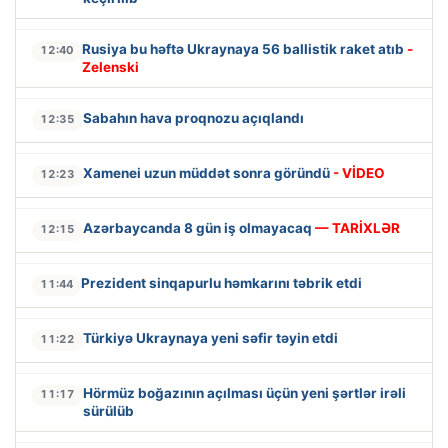
Rusiya bu həftə Ukraynaya 56 ballistik raket atıb
-
12:40
Zelenski
Sabahın hava proqnozu açıqlandı
12:35
Xamenei uzun müddət sonra göründü
- VİDEO
12:23
Azərbaycanda 8 gün iş olmayacaq
— TARİXLƏR
12:15
Prezident sinqapurlu həmkarını təbrik etdi
11:44
Türkiyə Ukraynaya yeni səfir təyin etdi
11:22
Hörmüz boğazının açılması üçün yeni şərtlər irəli
11:17
sürülüb