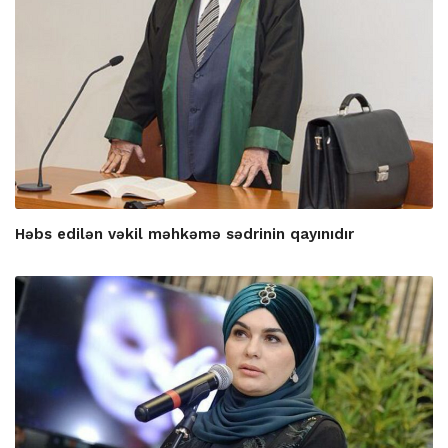
Həbs edilən vəkil məhkəmə sədrinin qayınıdır