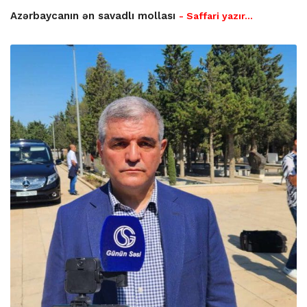
Azərbaycanın ən savadlı mollası
- Saffari yazır…