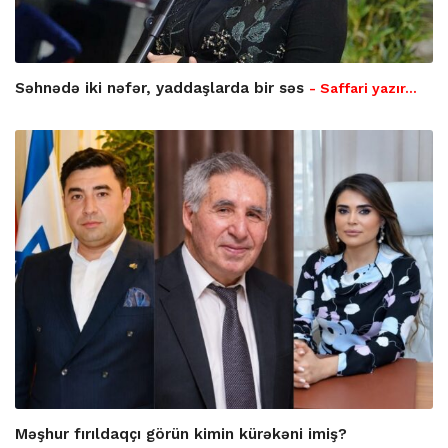
Səhnədə iki nəfər, yaddaşlarda bir səs
- Saffari yazır…
Məşhur fırıldaqçı görün kimin kürəkəni imiş?