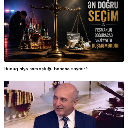
Hüquq niyə sərxoşluğu bəhanə saymır?