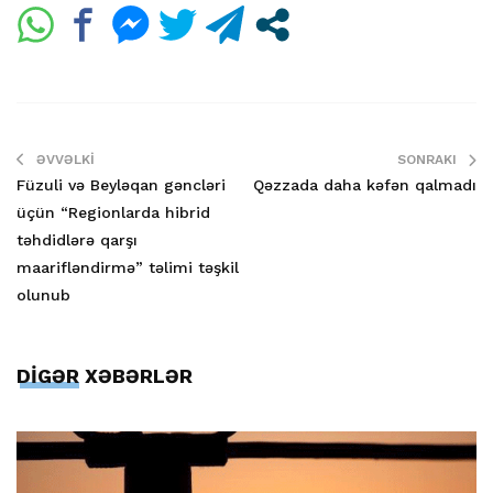
ƏVVƏLKI
SONRAKI
Füzuli və Beyləqan gəncləri
Qəzzada daha kəfən qalmadı
üçün “Regionlarda hibrid
təhdidlərə qarşı
maarifləndirmə” təlimi təşkil
olunub
DİGƏR XƏBƏRLƏR