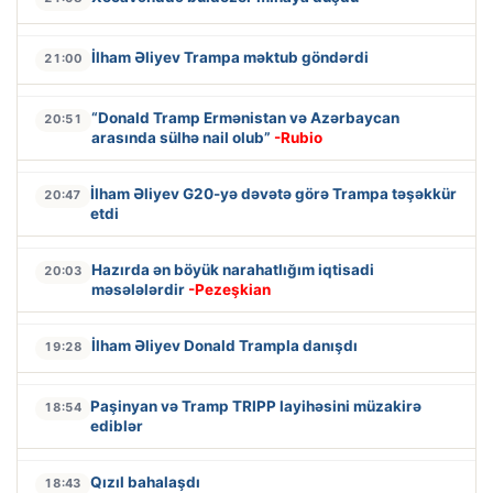
İlham Əliyev Trampa məktub göndərdi
21:00
“Donald Tramp Ermənistan və Azərbaycan
20:51
arasında sülhə nail olub”
-Rubio
İlham Əliyev G20-yə dəvətə görə Trampa təşəkkür
20:47
etdi
Hazırda ən böyük narahatlığım iqtisadi
20:03
məsələlərdir
-Pezeşkian
İlham Əliyev Donald Trampla danışdı
19:28
Paşinyan və Tramp TRIPP layihəsini müzakirə
18:54
ediblər
Qızıl bahalaşdı
18:43