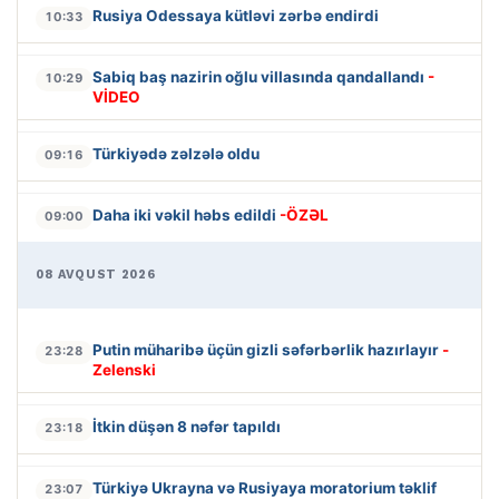
Rusiya Odessaya kütləvi zərbə endirdi
10:33
Sabiq baş nazirin oğlu villasında qandallandı
-
10:29
VİDEO
Türkiyədə zəlzələ oldu
09:16
Daha iki vəkil həbs edildi
-ÖZƏL
09:00
08 AVQUST 2026
Putin müharibə üçün gizli səfərbərlik hazırlayır
-
23:28
Zelenski
İtkin düşən 8 nəfər tapıldı
23:18
Türkiyə Ukrayna və Rusiyaya moratorium təklif
23:07