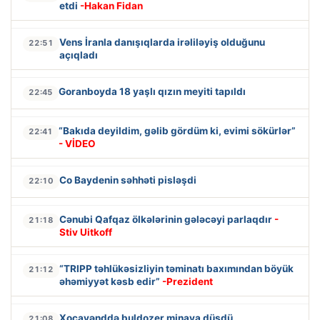
etdi
-Hakan Fidan
Vens İranla danışıqlarda irəliləyiş olduğunu
22:51
açıqladı
Goranboyda 18 yaşlı qızın meyiti tapıldı
22:45
“Bakıda deyildim, gəlib gördüm ki, evimi sökürlər”
22:41
- VİDEO
Co Baydenin səhhəti pisləşdi
22:10
Cənubi Qafqaz ölkələrinin gələcəyi parlaqdır
-
21:18
Stiv Uitkoff
“TRIPP təhlükəsizliyin təminatı baxımından böyük
21:12
əhəmiyyət kəsb edir”
-Prezident
Xocavənddə buldozer minaya düşdü
21:08