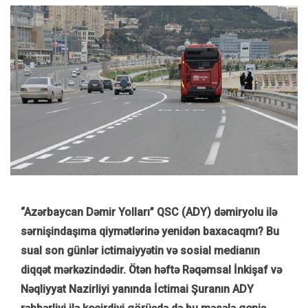
“Azərbaycan Dəmir Yolları” QSC (ADY) dəmiryolu ilə
sərnişindaşıma qiymətlərinə yenidən baxacaqmı? Bu
sual son günlər ictimaiyyətin və sosial medianın
diqqət mərkəzindədir. Ötən həftə Rəqəmsal İnkişaf və
Nəqliyyat Nazirliyi yanında İctimai Şuranın ADY