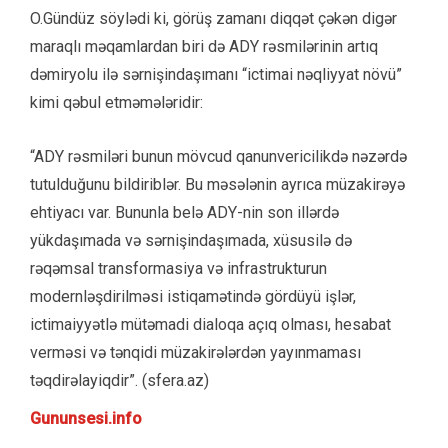
O.Gündüz söylədi ki, görüş zamanı diqqət çəkən digər
maraqlı məqamlardan biri də ADY rəsmilərinin artıq
dəmiryolu ilə sərnişindaşımanı “ictimai nəqliyyat növü”
kimi qəbul etməmələridir:
“ADY rəsmiləri bunun mövcud qanunvericilikdə nəzərdə
tutulduğunu bildiriblər. Bu məsələnin ayrıca müzakirəyə
ehtiyacı var. Bununla belə ADY-nin son illərdə
yükdaşımada və sərnişindaşımada, xüsusilə də
rəqəmsal transformasiya və infrastrukturun
modernləşdirilməsi istiqamətində gördüyü işlər,
ictimaiyyətlə mütəmadi dialoqa açıq olması, hesabat
verməsi və tənqidi müzakirələrdən yayınmaması
təqdirəlayiqdir”. (sfera.az)
Gununsesi.info