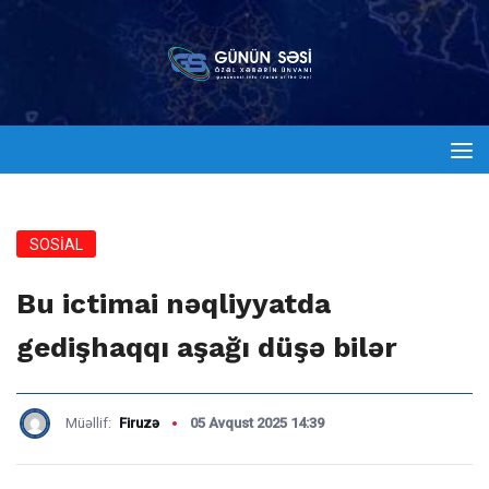
SOSİAL
Bu ictimai nəqliyyatda
gedişhaqqı aşağı düşə bilər
Müəllif:
Firuzə
05 Avqust 2025 14:39