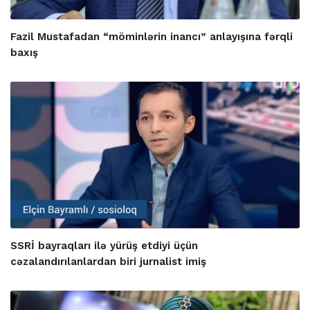
Fazil Mustafadan “möminlərin inancı” anlayışına fərqli
baxış
SSRİ bayraqları ilə yürüş etdiyi üçün
cəzalandırılanlardan biri jurnalist imiş