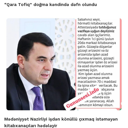
“Qara Tofiq” doğma kəndində dəfn olundu
Mədəniyyət Nazirliyi işdən könüllü çıxmaq istəməyən
kitabxanaçıları hədələyir