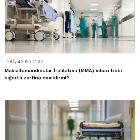
28 İyul 2026 14:39
Maksillomandibular İrəlilətmə (MMA) icbari tibbi
sığorta zərfinə daxildirmi?