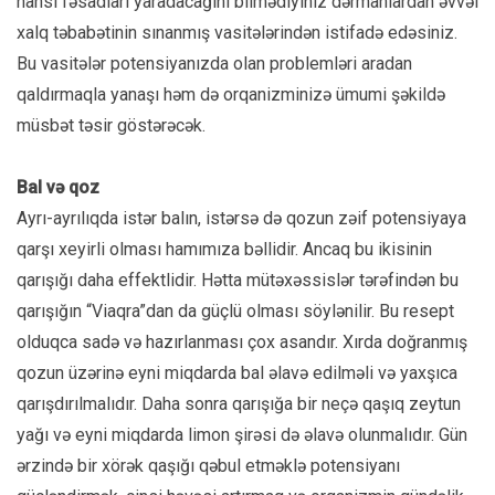
hansı fəsadları yaradacağını bilmədiyiniz dərmanlardan əvvəl
xalq təbabətinin sınanmış vasitələrindən istifadə edəsiniz.
Bu vasitələr potensiyanızda olan problemləri aradan
qaldırmaqla yanaşı həm də orqanizminizə ümumi şəkildə
müsbət təsir göstərəcək.
Bal və qoz
Ayrı-ayrılıqda istər balın, istərsə də qozun zəif potensiyaya
qarşı xeyirli olması hamımıza bəllidir. Ancaq bu ikisinin
qarışığı daha effektlidir. Hətta mütəxəssislər tərəfindən bu
qarışığın “Viaqra”dan da güçlü olması söylənilir. Bu resept
olduqca sadə və hazırlanması çox asandır. Xırda doğranmış
qozun üzərinə eyni miqdarda bal əlavə edilməli və yaxşıca
qarışdırılmalıdır. Daha sonra qarışığa bir neçə qaşıq zeytun
yağı və eyni miqdarda limon şirəsi də əlavə olunmalıdır. Gün
ərzində bir xörək qaşığı qəbul etməklə potensiyanı