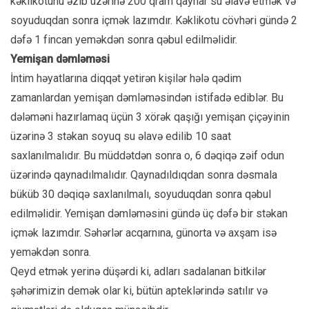
kəklikotunu əzib üzərinə 200 qram qaynar su əlavə etmək və
soyuduqdan sonra içmək lazımdır. Kəklikotu cövhəri gündə 2
dəfə 1 fincan yeməkdən sonra qəbul edilməlidir.
Yemişan dəmləməsi
İntim həyatlarına diqqət yetirən kişilər hələ qədim
zamanlardan yemişan dəmləməsindən istifadə ediblər. Bu
dələməni hazırlamaq üçün 3 xörək qaşığı yemişan çiçəyinin
üzərinə 3 stəkan soyuq su əlavə edilib 10 saat
saxlanılmalıdır. Bu müddətdən sonra o, 6 dəqiqə zəif odun
üzərində qaynadılmalıdır. Qaynadıldıqdan sonra dəsmala
büküb 30 dəqiqə saxlanılmalı, soyuduqdan sonra qəbul
edilməlidir. Yemişan dəmləməsini gündə üç dəfə bir stəkan
içmək lazımdır. Səhərlər acqarnına, günorta və axşam isə
yeməkdən sonra.
Qeyd etmək yerinə düşərdi ki, adları sadalanan bitkilər
şəhərimizin demək olar ki, bütün apteklərində satılır və