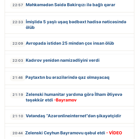
Məhkəmədən Səidə Bəkirqızı ilə bağlı qərar
22:57
İmişlidə 5 yaşlı uşaq bədbəxt hadisə nəticəsində
22:33
ölüb
Avropada istidən 25 mindən çox insan ölüb
22:09
Kadırov yenidən namizədliyini verdi
22:03
Paytaxtın bu ərazilərində qaz olmayacaq
21:46
Zelenski humanitar yardıma görə İlham Əliyevə
21:19
təşəkkür etdi
-Bayramov
Vətəndaş “Azəronlineinternet”dən şikayətçidir
21:10
Zelenski Ceyhun Bayramovu qəbul etdi
- VİDEO
20:44