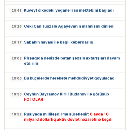
Küveyt ölkədəki yeganə İran məktəbini bağladı
20:41
Ceki Çan Tünzalə Ağayevanın mahnısını dinlədi
20:26
Sabahın havası ilə bağlı xəbərdarlıq
20:17
Pirşağıda dənizdə batan şəxsin axtarışları davam
20:08
etdirilir
Bu küçələrdə hərəkətə məhdudiyyət qoyulacaq
20:06
Ceyhun Bayramov Kirill Budanov ilə görüşüb
—
19:55
FOTOLAR
Rusiyada milliləşdirmə sürətlənir:
6 ayda 10
19:53
milyard dollarlıq aktiv dövlət nəzarətinə keçdi