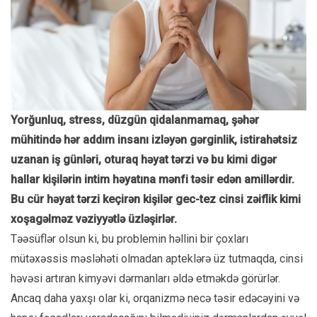
Yorğunluq, stress, düzgün qidalanmamaq, şəhər
mühitində hər addım insanı izləyən gərginlik, istirahətsiz
uzanan iş günləri, oturaq həyat tərzi və bu kimi digər
hallar kişilərin intim həyatına mənfi təsir edən amillərdir.
Bu cür həyat tərzi keçirən kişilər gec-tez cinsi zəiflik kimi
xoşagəlməz vəziyyətlə üzləşirlər.
Təəsüflər olsun ki, bu problemin həllini bir çoxları
mütəxəssis məsləhəti olmadan apteklərə üz tutmaqda, cinsi
həvəsi artıran kimyəvi dərmanları əldə etməkdə görürlər.
Ancaq daha yaxşı olar ki, orqanizmə necə təsir edəcəyini və