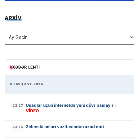
ARXİV
ARXİV
XƏBƏR LENTI
06 AVQUST 2026
Uşaqlar üçün internetdə yeni dövr başlayır
-
23:27
VİDEO
Zelenski onları vəzifəsindən azad etdi
23:15