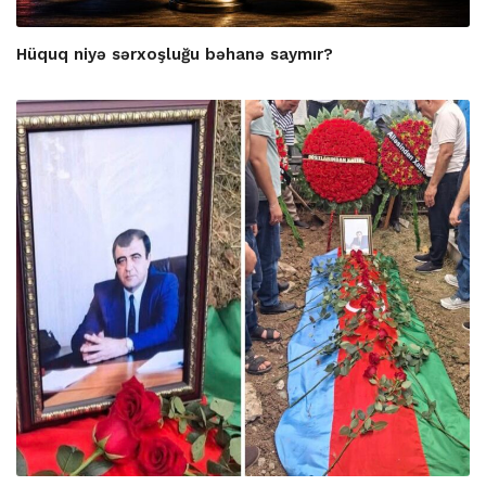
Hüquq niyə sərxoşluğu bəhanə saymır?