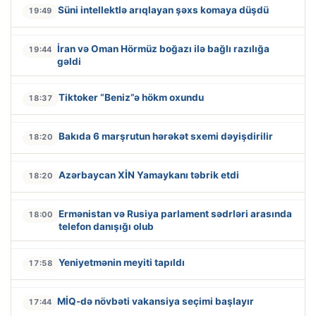
Süni intellektlə arıqlayan şəxs komaya düşdü
19:49
İran və Oman Hörmüz boğazı ilə bağlı razılığa
19:44
gəldi
Tiktoker “Beniz”ə hökm oxundu
18:37
Bakıda 6 marşrutun hərəkət sxemi dəyişdirilir
18:20
Azərbaycan XİN Yamaykanı təbrik etdi
18:20
Ermənistan və Rusiya parlament sədrləri arasında
18:00
telefon danışığı olub
Yeniyetmənin meyiti tapıldı
17:58
MİQ-də növbəti vakansiya seçimi başlayır
17:44