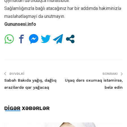
qiymətləri də olduqca münasibdir.
Sağlamlığınızla bağlı atacağınız hər bir addımda həkiminizlə
məsləhətləşməyi də unutmayın.
Gununsesi.info
ƏVVƏLKI
SONRAKI
Sabah Bakıda yağış, dağlıq
Uşaq dərs oxumaq istəmirsə,
ərazilərdə qar yağacaq
belə edin
DİGƏR XƏBƏRLƏR