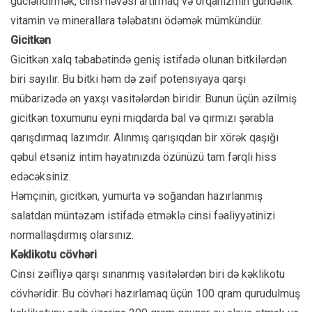
gücləndirmək, cinsi həvəsi artırmaq və orqanizmin gündəlik
vitamin və minerallara tələbatını ödəmək mümkündür.
Gicitkən
Gicitkən xalq təbabətində geniş istifadə olunan bitkilərdən
biri sayılır. Bu bitki həm də zəif potensiyaya qarşı
mübarizədə ən yaxşı vasitələrdən biridir. Bunun üçün əzilmiş
gicitkən toxumunu eyni miqdarda bal və qırmızı şərabla
qarışdırmaq lazımdır. Alınmış qarışıqdan bir xörək qaşığı
qəbul etsəniz intim həyatınızda özünüzü tam fərqli hiss
edəcəksiniz.
Həmçinin, gicitkən, yumurta və soğandan hazırlanmış
salatdan müntəzəm istifadə etməklə cinsi fəaliyyətinizi
normallaşdırmış olarsınız.
Kəklikotu cövhəri
Cinsi zəifliyə qarşı sınanmış vasitələrdən biri də kəklikotu
cövhəridir. Bu cövhəri hazırlamaq üçün 100 qram qurudulmuş