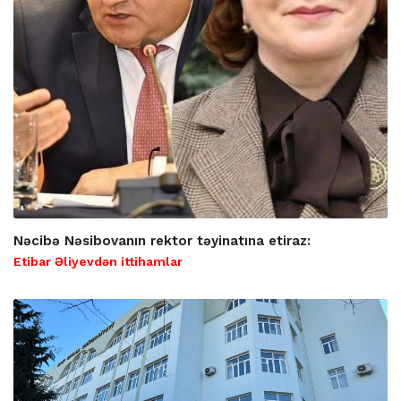
Nəcibə Nəsibovanın rektor təyinatına etiraz:
Etibar Əliyevdən ittihamlar