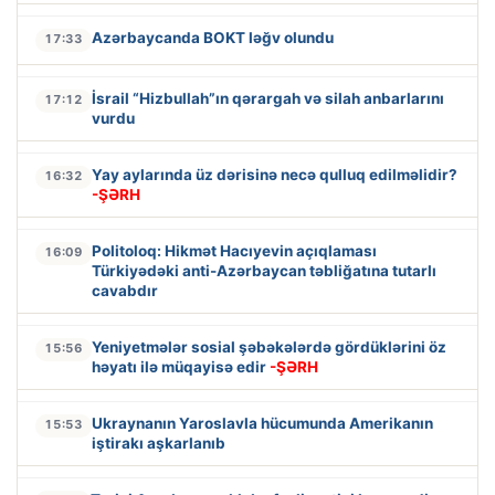
Azərbaycanda BOKT ləğv olundu
17:33
İsrail “Hizbullah”ın qərargah və silah anbarlarını
17:12
vurdu
Yay aylarında üz dərisinə necə qulluq edilməlidir?
16:32
-ŞƏRH
Politoloq: Hikmət Hacıyevin açıqlaması
16:09
Türkiyədəki anti-Azərbaycan təbliğatına tutarlı
cavabdır
Yeniyetmələr sosial şəbəkələrdə gördüklərini öz
15:56
həyatı ilə müqayisə edir
-ŞƏRH
Ukraynanın Yaroslavla hücumunda Amerikanın
15:53
iştirakı aşkarlanıb