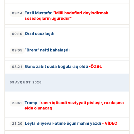
Fazil Mustafa:
“Milli hədəfləri dəyişdirmək
09:14
sosioloqların uğurudur”
Qızıl ucuzlaşdı
09:10
“Brent” nefti bahalaşdı
09:05
Gənc zabit suda boğularaq öldü
-ÖZƏL
08:21
09 AVQUST 2026
Tramp:
İranın iqtisadi vəziyyəti pisləşir, razılaşma
23:41
əldə olunacaq
Leyla Əliyeva Fatimə üçün mahnı yazdı
- VİDEO
23:20