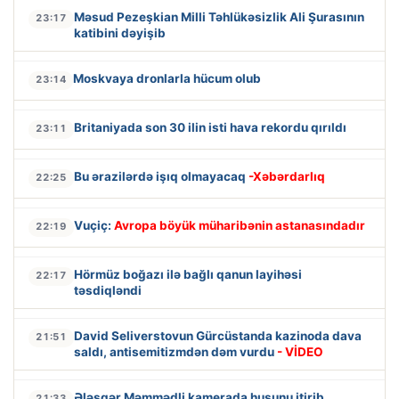
Məsud Pezeşkian Milli Təhlükəsizlik Ali Şurasının
23:17
katibini dəyişib
Moskvaya dronlarla hücum olub
23:14
Britaniyada son 30 ilin isti hava rekordu qırıldı
23:11
Bu ərazilərdə işıq olmayacaq
-Xəbərdarlıq
22:25
Vuçiç:
Avropa böyük müharibənin astanasındadır
22:19
Hörmüz boğazı ilə bağlı qanun layihəsi
22:17
təsdiqləndi
David Seliverstovun Gürcüstanda kazinoda dava
21:51
saldı, antisemitizmdən dəm vurdu
- VİDEO
Ələsgər Məmmədli kamerada huşunu itirib
21:33