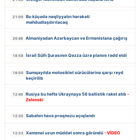
Bu küçədə nəqliyyatın hərəkəti
21:00
məhdudlaşdırılacaq
Almaniyadan Azərbaycan və Ermənistana çağırış
20:46
İsrail Sülh Şurasının Qəzza üzrə planını rədd etdi
18:58
Sumqayıtda motosiklet sürücülərinə qarşı reyd
18:50
keçirilib
Rusiya bu həftə Ukraynaya 56 ballistik raket atıb
-
12:40
Zelenski
Sabahın hava proqnozu açıqlandı
12:35
Xamenei uzun müddət sonra göründü
- VİDEO
12:23