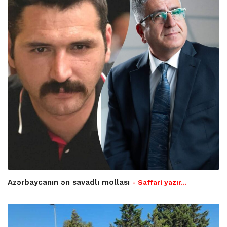
Azərbaycanın ən savadlı mollası
- Saffari yazır…