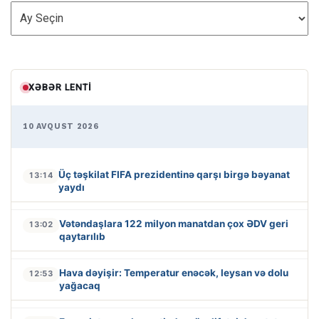
ARXİV
XƏBƏR LENTI
10 AVQUST 2026
Üç təşkilat FIFA prezidentinə qarşı birgə bəyanat
13:14
yaydı
Vətəndaşlara 122 milyon manatdan çox ƏDV geri
13:02
qaytarılıb
Hava dəyişir: Temperatur enəcək, leysan və dolu
12:53
yağacaq