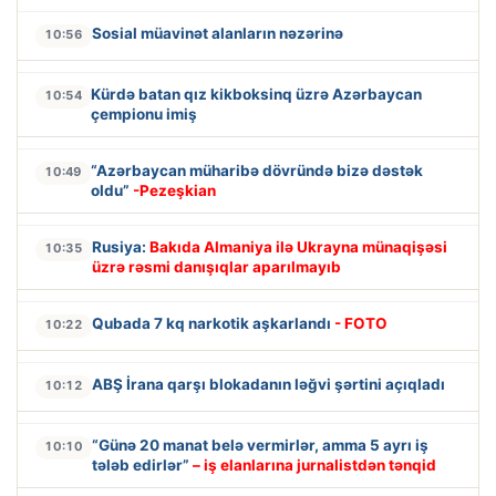
Sosial müavinət alanların nəzərinə
10:56
Kürdə batan qız kikboksinq üzrə Azərbaycan
10:54
çempionu imiş
“Azərbaycan müharibə dövründə bizə dəstək
10:49
oldu”
-Pezeşkian
Rusiya:
Bakıda Almaniya ilə Ukrayna münaqişəsi
10:35
üzrə rəsmi danışıqlar aparılmayıb
Qubada 7 kq narkotik aşkarlandı
- FOTO
10:22
ABŞ İrana qarşı blokadanın ləğvi şərtini açıqladı
10:12
“Günə 20 manat belə vermirlər, amma 5 ayrı iş
10:10
tələb edirlər”
– iş elanlarına jurnalistdən tənqid