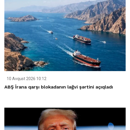
10 Avqust 2026 10:12
ABŞ İrana qarşı blokadanın ləğvi şərtini açıqladı