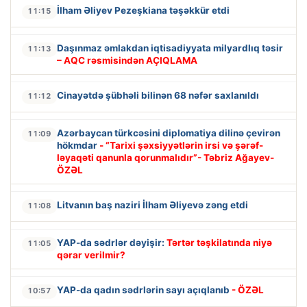
İlham Əliyev Pezeşkiana təşəkkür etdi
11:15
Daşınmaz əmlakdan iqtisadiyyata milyardlıq təsir
11:13
– AQC rəsmisindən AÇIQLAMA
Cinayətdə şübhəli bilinən 68 nəfər saxlanıldı
11:12
Azərbaycan türkcəsini diplomatiya dilinə çevirən
11:09
hökmdar
- “Tarixi şəxsiyyətlərin irsi və şərəf-
ləyaqəti qanunla qorunmalıdır”- Təbriz Ağayev-
ÖZƏL
Litvanın baş naziri İlham Əliyevə zəng etdi
11:08
YAP-da sədrlər dəyişir:
Tərtər təşkilatında niyə
11:05
qərar verilmir?
YAP-da qadın sədrlərin sayı açıqlanıb
- ÖZƏL
10:57