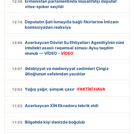
Ermənistan parlamentində müxalifətçi deputat
12:38
vitse-spiker seçildi
Deputatın Şah İsmayılla bağlı fikirlərinə İntizam
12:19
komissiyadan reaksiya
Azərbaycan Dövlət Su Ehtiyatları Agentliyinin süni
12:08
intellekt əsaslı rəqəmsal siması Aysu təqdim
olunub — VİDEO
- VİDEO
Ədəbiyyat və mədəniyyət xadimləri Çingiz
12:07
Əlioğlunun vəfatından yazdılar
Yağış yağır, şimşək çaxır
-FAKTİKİ HAVA
12:03
Azərbaycan XİN Ekvadoru təbrik etdi
11:53
Bilgəhdə kişi dənizdə boğulub
11:25