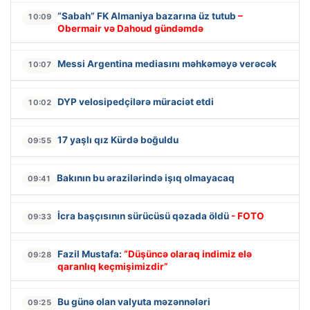
“Sabah” FK Almaniya bazarına üz tutub
–
10:09
Obermair və Dahoud gündəmdə
Messi Argentina mediasını məhkəməyə verəcək
10:07
DYP velosipedçilərə müraciət etdi
10:02
17 yaşlı qız Kürdə boğuldu
09:55
Bakının bu ərazilərində işıq olmayacaq
09:41
İcra başçısının sürücüsü qəzada öldü
- FOTO
09:33
Fazil Mustafa:
“Düşüncə olaraq indimiz elə
09:28
qaranlıq keçmişimizdir”
Bu günə olan valyuta məzənnələri
09:25