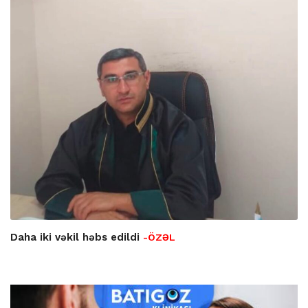
Daha iki vəkil həbs edildi
-ÖZƏL