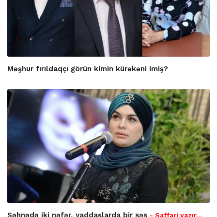
Məşhur fırıldaqçı görün kimin kürəkəni imiş?
Səhnədə iki nəfər, yaddaşlarda bir səs
- Saffari yazır…