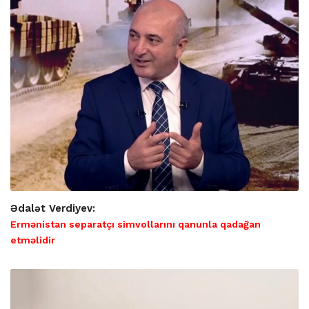
Ədalət Verdiyev:
Ermənistan separatçı simvollarını qanunla qadağan
etməlidir