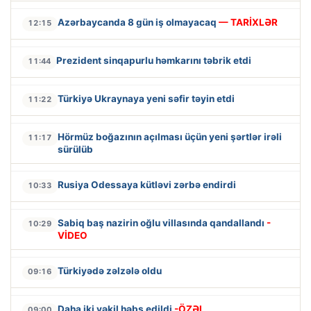
Azərbaycanda 8 gün iş olmayacaq
— TARİXLƏR
12:15
Prezident sinqapurlu həmkarını təbrik etdi
11:44
Türkiyə Ukraynaya yeni səfir təyin etdi
11:22
Hörmüz boğazının açılması üçün yeni şərtlər irəli
11:17
sürülüb
Rusiya Odessaya kütləvi zərbə endirdi
10:33
Sabiq baş nazirin oğlu villasında qandallandı
-
10:29
VİDEO
Türkiyədə zəlzələ oldu
09:16
Daha iki vəkil həbs edildi
-ÖZƏL
09:00