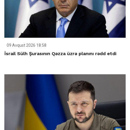
09 Avqust 2026 18:58
İsrail Sülh Şurasının Qəzza üzrə planını rədd etdi