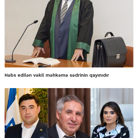
Həbs edilən vəkil məhkəmə sədrinin qayınıdır