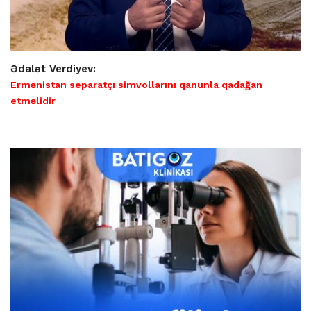
Ədalət Verdiyev:
Ermənistan separatçı simvollarını qanunla qadağan
etməlidir