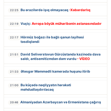
Bu ərazilərdə işıq olmayacaq
-Xəbərdarlıq
22:25
Vuçiç:
Avropa böyük müharibənin astanasındadır
22:19
Hörmüz boğazı ilə bağlı qanun layihəsi
22:17
təsdiqləndi
David Seliverstovun Gürcüstanda kazinoda dava
21:51
saldı, antisemitizmdən dəm vurdu
- VİDEO
Ələsgər Məmmədli kamerada huşunu itirib
21:33
Bu küçədə nəqliyyatın hərəkəti
21:00
məhdudlaşdırılacaq
Almaniyadan Azərbaycan və Ermənistana çağırış
20:46