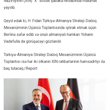
Nazirliyinin (XİN) “X” sosial şəbəkə hesabında məlumat
yayılıb.
Qeyd edək ki, H. Fidan Türkiyə-Almaniya Strateji Dialoq
Mexanizminin Üçüncü Toplantısında iştirak etmək üçün
Berlinə səfər edib və onun almaniyalı həmkarı Yohann
Vadefulla da görüşəcəyi gözlənilir.
Türkiyə-Almaniya Strateji Dialoq Mexanizminin Üçüncü
Toplantısı isə hər iki ölkənin XİN rəhbərlərinin həmsədrliyi ilə
baş tutacaq./Report