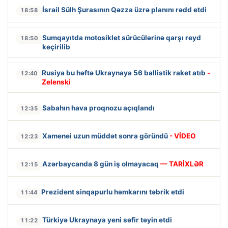
İsrail Sülh Şurasının Qəzza üzrə planını rədd etdi
18:58
Sumqayıtda motosiklet sürücülərinə qarşı reyd
18:50
keçirilib
Rusiya bu həftə Ukraynaya 56 ballistik raket atıb
-
12:40
Zelenski
Sabahın hava proqnozu açıqlandı
12:35
Xamenei uzun müddət sonra göründü
- VİDEO
12:23
Azərbaycanda 8 gün iş olmayacaq
— TARİXLƏR
12:15
Prezident sinqapurlu həmkarını təbrik etdi
11:44
Türkiyə Ukraynaya yeni səfir təyin etdi
11:22