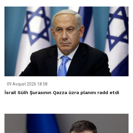
09 Avqust 2026 18:58
İsrail Sülh Şurasının Qəzza üzrə planını rədd etdi