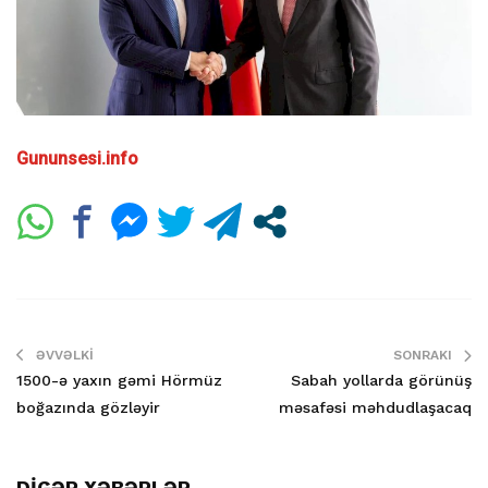
Gununsesi.info
ƏVVƏLKI
SONRAKI
1500-ə yaxın gəmi Hörmüz
Sabah yollarda görünüş
boğazında gözləyir
məsafəsi məhdudlaşacaq
DİGƏR XƏBƏRLƏR