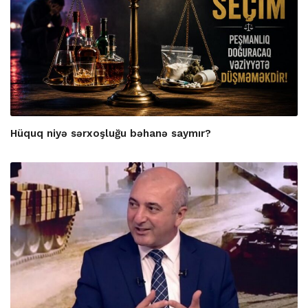
Hüquq niyə sərxoşluğu bəhanə saymır?