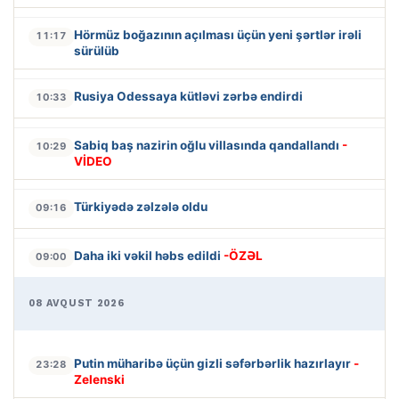
Hörmüz boğazının açılması üçün yeni şərtlər irəli
11:17
sürülüb
Rusiya Odessaya kütləvi zərbə endirdi
10:33
Sabiq baş nazirin oğlu villasında qandallandı
-
10:29
VİDEO
Türkiyədə zəlzələ oldu
09:16
Daha iki vəkil həbs edildi
-ÖZƏL
09:00
08 AVQUST 2026
Putin müharibə üçün gizli səfərbərlik hazırlayır
-
23:28
Zelenski