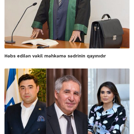
Həbs edilən vəkil məhkəmə sədrinin qayınıdır