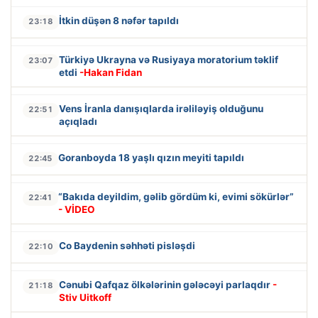
İtkin düşən 8 nəfər tapıldı
23:18
Türkiyə Ukrayna və Rusiyaya moratorium təklif
23:07
etdi
-Hakan Fidan
Vens İranla danışıqlarda irəliləyiş olduğunu
22:51
açıqladı
Goranboyda 18 yaşlı qızın meyiti tapıldı
22:45
“Bakıda deyildim, gəlib gördüm ki, evimi sökürlər”
22:41
- VİDEO
Co Baydenin səhhəti pisləşdi
22:10
Cənubi Qafqaz ölkələrinin gələcəyi parlaqdır
-
21:18
Stiv Uitkoff