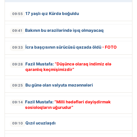
17 yaşlı qız Kürdə boğuldu
09:55
Bakının bu ərazilərində işıq olmayacaq
09:41
İcra başçısının sürücüsü qəzada öldü
- FOTO
09:33
Fazil Mustafa:
“Düşüncə olaraq indimiz elə
09:28
qaranlıq keçmişimizdir”
Bu günə olan valyuta məzənnələri
09:25
Fazil Mustafa:
“Milli hədəfləri dəyişdirmək
09:14
sosioloqların uğurudur”
Qızıl ucuzlaşdı
09:10