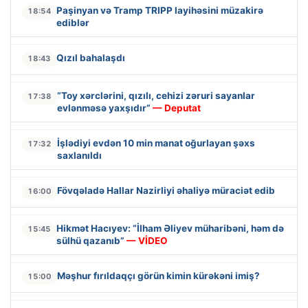
Paşinyan və Tramp TRIPP layihəsini müzakirə
18:54
ediblər
Qızıl bahalaşdı
18:43
“Toy xərclərini, qızılı, cehizi zəruri sayanlar
17:38
evlənməsə yaxşıdır”
— Deputat
İşlədiyi evdən 10 min manat oğurlayan şəxs
17:32
saxlanıldı
Fövqəladə Hallar Nazirliyi əhaliyə müraciət edib
16:00
Hikmət Hacıyev: “İlham Əliyev müharibəni, həm də
15:45
sülhü qazanıb”
— VİDEO
Məşhur fırıldaqçı görün kimin kürəkəni imiş?
15:00