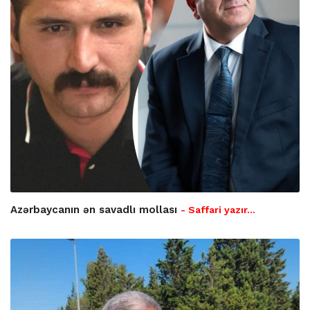
Azərbaycanın ən savadlı mollası
- Saffari yazır…