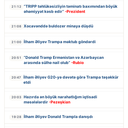
“TRIPP təhlükəsizliyin təminatı baxımından böyük
21:12
əhəmiyyət kəsb edir”
-Prezident
Xocavənddə buldozer minaya düşdü
21:08
İlham Əliyev Trampa məktub göndərdi
21:00
“Donald Tramp Ermənistan və Azərbaycan
20:51
arasında sülhə nail olub”
-Rubio
İlham Əliyev G20-yə dəvətə görə Trampa təşəkkür
20:47
etdi
Hazırda ən böyük narahatlığım iqtisadi
20:03
məsələlərdir
-Pezeşkian
İlham Əliyev Donald Trampla danışdı
19:28