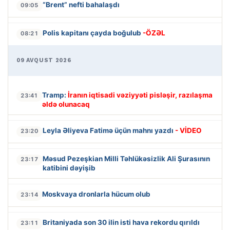
“Brent” nefti bahalaşdı
09:05
Polis kapitanı çayda boğulub
-ÖZƏL
08:21
09 AVQUST 2026
Tramp:
İranın iqtisadi vəziyyəti pisləşir, razılaşma
23:41
əldə olunacaq
Leyla Əliyeva Fatimə üçün mahnı yazdı
- VİDEO
23:20
Məsud Pezeşkian Milli Təhlükəsizlik Ali Şurasının
23:17
katibini dəyişib
Moskvaya dronlarla hücum olub
23:14
Britaniyada son 30 ilin isti hava rekordu qırıldı
23:11