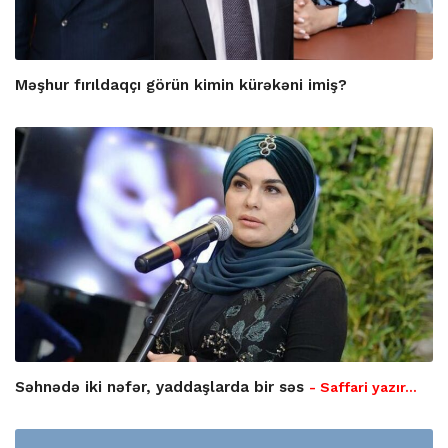
Məşhur fırıldaqçı görün kimin kürəkəni imiş?
Səhnədə iki nəfər, yaddaşlarda bir səs
- Saffari yazır…