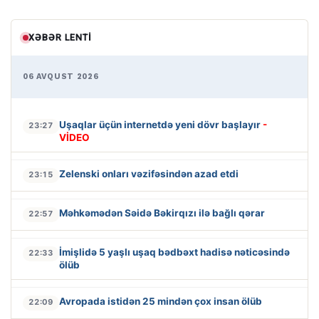
XƏBƏR LENTI
06 AVQUST 2026
Uşaqlar üçün internetdə yeni dövr başlayır
-
23:27
VİDEO
Zelenski onları vəzifəsindən azad etdi
23:15
Məhkəmədən Səidə Bəkirqızı ilə bağlı qərar
22:57
İmişlidə 5 yaşlı uşaq bədbəxt hadisə nəticəsində
22:33
ölüb
Avropada istidən 25 mindən çox insan ölüb
22:09