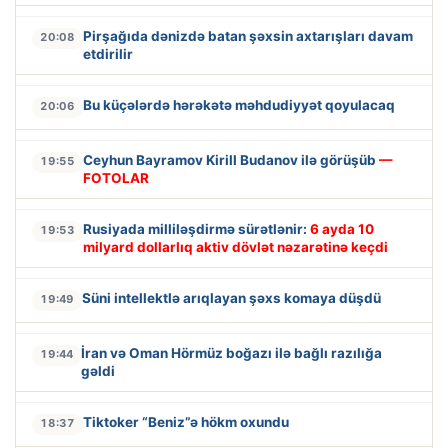
Pirşağıda dənizdə batan şəxsin axtarışları davam
20:08
etdirilir
Bu küçələrdə hərəkətə məhdudiyyət qoyulacaq
20:06
Ceyhun Bayramov Kirill Budanov ilə görüşüb
—
19:55
FOTOLAR
Rusiyada milliləşdirmə sürətlənir:
6 ayda 10
19:53
milyard dollarlıq aktiv dövlət nəzarətinə keçdi
Süni intellektlə arıqlayan şəxs komaya düşdü
19:49
İran və Oman Hörmüz boğazı ilə bağlı razılığa
19:44
gəldi
Tiktoker “Beniz”ə hökm oxundu
18:37