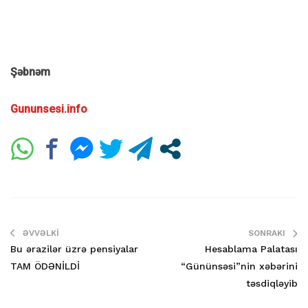
Şəbnəm
Gununsesi.info
ƏVVƏLKI
SONRAKI
Bu ərazilər üzrə pensiyalar
Hesablama Palatası
TAM ÖDƏNİLDİ
“Gününsəsi”nin xəbərini
təsdiqləyib