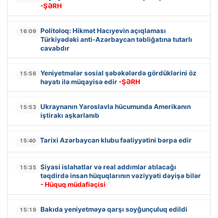
-ŞƏRH
Politoloq: Hikmət Hacıyevin açıqlaması
16:09
Türkiyədəki anti-Azərbaycan təbliğatına tutarlı
cavabdır
Yeniyetmələr sosial şəbəkələrdə gördüklərini öz
15:56
həyatı ilə müqayisə edir
-ŞƏRH
Ukraynanın Yaroslavla hücumunda Amerikanın
15:53
iştirakı aşkarlanıb
Tarixi Azərbaycan klubu fəaliyyətini bərpa edir
15:40
Siyasi islahatlar və real addımlar atılacağı
15:35
təqdirdə insan hüquqlarının vəziyyəti dəyişə bilər
- Hüquq müdafiəçisi
Bakıda yeniyetməyə qarşı soyğunçuluq edildi
15:19