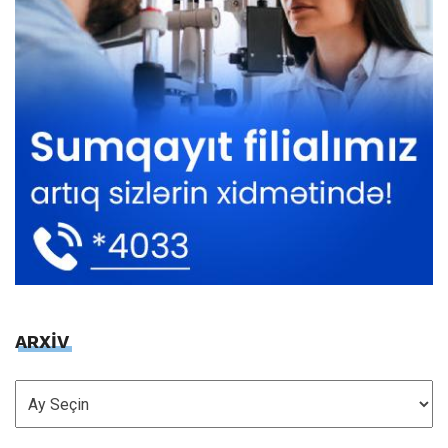
ARXİV
ARXİV