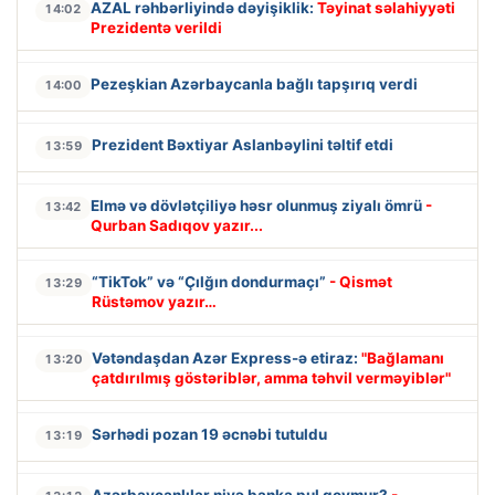
AZAL rəhbərliyində dəyişiklik:
Təyinat səlahiyyəti
14:02
Prezidentə verildi
Pezeşkian Azərbaycanla bağlı tapşırıq verdi
14:00
Prezident Bəxtiyar Aslanbəylini təltif etdi
13:59
Elmə və dövlətçiliyə həsr olunmuş ziyalı ömrü
-
13:42
Qurban Sadıqov yazır...
“TikTok” və “Çılğın dondurmaçı”
- Qismət
13:29
Rüstəmov yazır…
Vətəndaşdan Azər Express-ə etiraz:
"Bağlamanı
13:20
çatdırılmış göstəriblər, amma təhvil verməyiblər"
Sərhədi pozan 19 əcnəbi tutuldu
13:19
Azərbaycanlılar niyə banka pul qoymur?
-