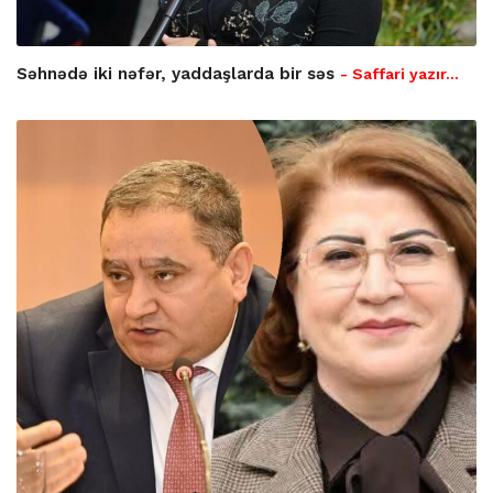
Səhnədə iki nəfər, yaddaşlarda bir səs
- Saffari yazır…