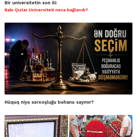
Bir universitetin son ili:
Bakı Qızlar Universiteti necə bağlandı?
Hüquq niyə sərxoşluğu bəhanə saymır?