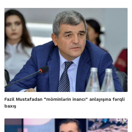
Fazil Mustafadan “möminlərin inancı” anlayışına fərqli
baxış