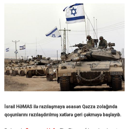
İsrail HƏMAS ilə razılaşmaya əsasən Qəzza zolağında
qoşunlarını razılaşdırılmış xətlərə geri çəkməyə başlayıb.