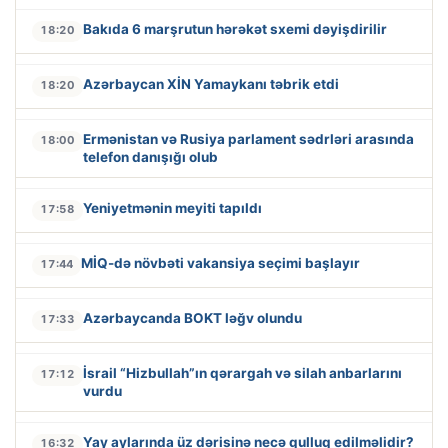
Bakıda 6 marşrutun hərəkət sxemi dəyişdirilir
18:20
Azərbaycan XİN Yamaykanı təbrik etdi
18:20
Ermənistan və Rusiya parlament sədrləri arasında
18:00
telefon danışığı olub
Yeniyetmənin meyiti tapıldı
17:58
MİQ-də növbəti vakansiya seçimi başlayır
17:44
Azərbaycanda BOKT ləğv olundu
17:33
İsrail “Hizbullah”ın qərargah və silah anbarlarını
17:12
vurdu
Yay aylarında üz dərisinə necə qulluq edilməlidir?
16:32