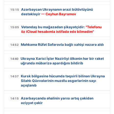
Azərbaycan Ukraynanın ərazi bütövlüyünü
15:15
dəstəkləyir
— Ceyhun Bayramov
Vətəndaş bu mağazadan şikayətçidir:
"Telefonu
15:05
öz iCloud hesabımla istifadə edə bilmədim"
Məhkəmə Rüfət Səfərovla bağlı xahişi nəzərə aldı
14:52
Ukrayna Xarici İşlər Nazirliyi ölkənin hər bir raket
14:40
uğrunda mübarizə apardığını bildirib
Kursk bölgəsinə hücumda təqsirli bilinən Ukrayna
14:37
Silahlı Qüvvələrinin muzdlu əsgərlərinin sayı
açıqlanıb
Azərbaycanda əhalinin yarısı artıq çəkidən
14:15
əziyyət çəkir