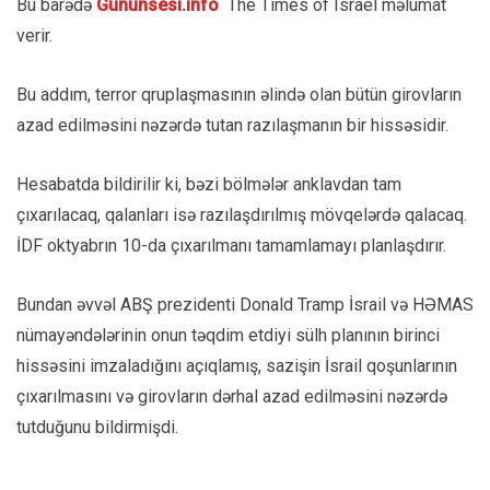
Bu barədə
Gununsesi.info
The Times of Israel məlumat
verir.
Bu addım, terror qruplaşmasının əlində olan bütün girovların
azad edilməsini nəzərdə tutan razılaşmanın bir hissəsidir.
Hesabatda bildirilir ki, bəzi bölmələr anklavdan tam
çıxarılacaq, qalanları isə razılaşdırılmış mövqelərdə qalacaq.
İDF oktyabrın 10-da çıxarılmanı tamamlamayı planlaşdırır.
Bundan əvvəl ABŞ prezidenti Donald Tramp İsrail və HƏMAS
nümayəndələrinin onun təqdim etdiyi sülh planının birinci
hissəsini imzaladığını açıqlamış, sazişin İsrail qoşunlarının
çıxarılmasını və girovların dərhal azad edilməsini nəzərdə
tutduğunu bildirmişdi.