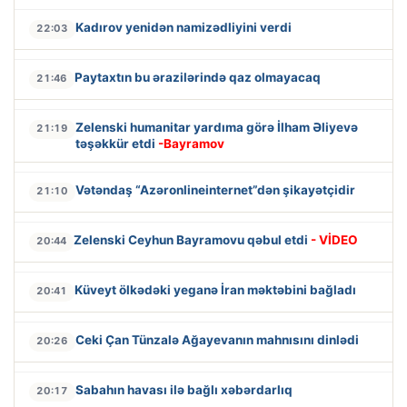
Kadırov yenidən namizədliyini verdi
22:03
Paytaxtın bu ərazilərində qaz olmayacaq
21:46
Zelenski humanitar yardıma görə İlham Əliyevə
21:19
təşəkkür etdi
-Bayramov
Vətəndaş “Azəronlineinternet”dən şikayətçidir
21:10
Zelenski Ceyhun Bayramovu qəbul etdi
- VİDEO
20:44
Küveyt ölkədəki yeganə İran məktəbini bağladı
20:41
Ceki Çan Tünzalə Ağayevanın mahnısını dinlədi
20:26
Sabahın havası ilə bağlı xəbərdarlıq
20:17