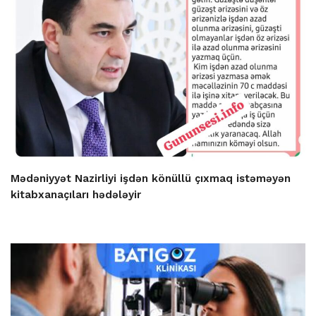
Mədəniyyət Nazirliyi işdən könüllü çıxmaq istəməyən
kitabxanaçıları hədələyir