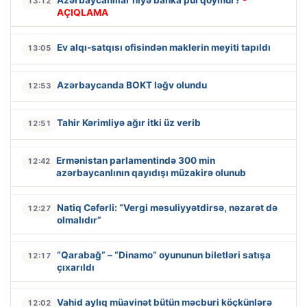
13:12
AÇIQLAMA
Ev alqı-satqısı ofisindən maklerin meyiti tapıldı
13:05
Azərbaycanda BOKT ləğv olundu
12:53
Tahir Kərimliyə ağır itki üz verib
12:51
Ermənistan parlamentində 300 min
12:42
azərbaycanlının qayıdışı müzakirə olunub
Natiq Cəfərli: “Vergi məsuliyyətdirsə, nəzarət də
12:27
olmalıdır”
“Qarabağ” – “Dinamo” oyununun biletləri satışa
12:17
çıxarıldı
Vahid aylıq müavinət bütün məcburi köçkünlərə
12:02