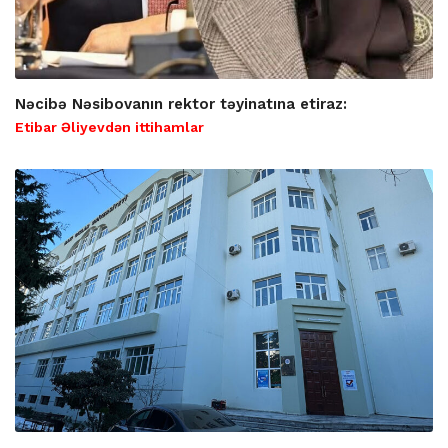
Nəcibə Nəsibovanın rektor təyinatına etiraz:
Etibar Əliyevdən ittihamlar