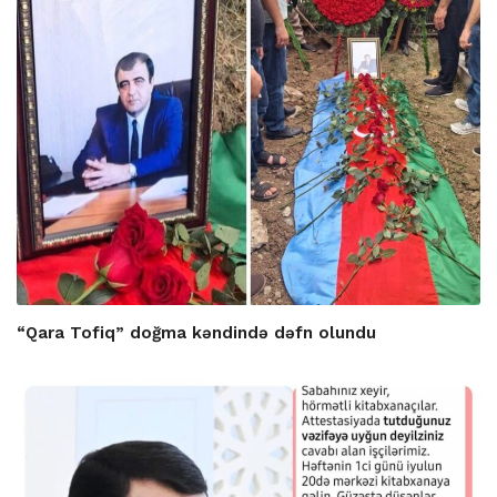
“Qara Tofiq” doğma kəndində dəfn olundu