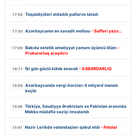
Təqaüdçüləri aldadıb pullarını taladı
17:58
Azərbaycanın ən savadlı mollası
- Saffari yazır…
17:30
Bakıda estetik əməliyyat zamanı üçüncü ölüm
-
17:09
Prokurorluq araşdırır
İki gün güclü külək əsəcək
- XƏBƏRDARLIQ
16:11
Azərbaycanda vergi borcları 4 milyard manatı
16:09
keçib
Türkiyə, Səudiyyə Ərəbistanı və Pakistan arasında
15:49
Məkkə müdafiə sazişi imzalanıb
Nazir Lerikdə vətəndaşları qəbul etdi
- Fotolar
15:47