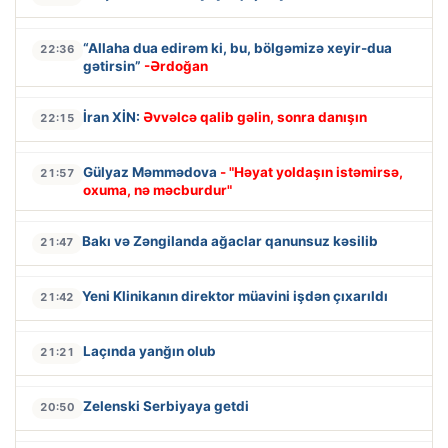
“Allaha dua edirəm ki, bu, bölgəmizə xeyir-dua
22:36
gətirsin”
-Ərdoğan
İran XİN:
Əvvəlcə qalib gəlin, sonra danışın
22:15
Gülyaz Məmmədova
- "Həyat yoldaşın istəmirsə,
21:57
oxuma, nə məcburdur"
Bakı və Zəngilanda ağaclar qanunsuz kəsilib
21:47
Yeni Klinikanın direktor müavini işdən çıxarıldı
21:42
Laçında yanğın olub
21:21
Zelenski Serbiyaya getdi
20:50