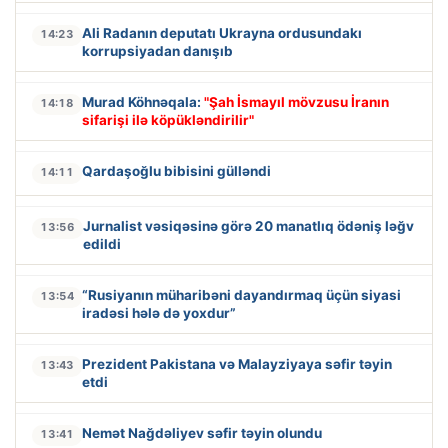
Ali Radanın deputatı Ukrayna ordusundakı
14:23
korrupsiyadan danışıb
Murad Köhnəqala:
"Şah İsmayıl mövzusu İranın
14:18
sifarişi ilə köpükləndirilir"
Qardaşoğlu bibisini gülləndi
14:11
Jurnalist vəsiqəsinə görə 20 manatlıq ödəniş ləğv
13:56
edildi
“Rusiyanın müharibəni dayandırmaq üçün siyasi
13:54
iradəsi hələ də yoxdur”
Prezident Pakistana və Malayziyaya səfir təyin
13:43
etdi
Nemət Nağdəliyev səfir təyin olundu
13:41