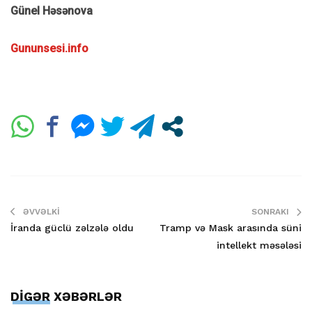
Günel Həsənova
Gununsesi.info
ƏVVƏLKI
SONRAKI
İranda güclü zəlzələ oldu
Tramp və Mask arasında süni
intellekt məsələsi
DİGƏR XƏBƏRLƏR