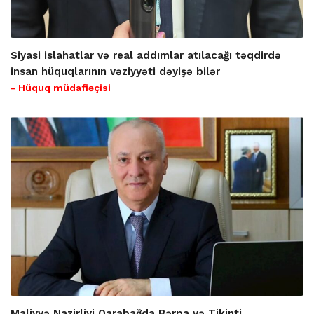
Siyasi islahatlar və real addımlar atılacağı təqdirdə
insan hüquqlarının vəziyyəti dəyişə bilər
- Hüquq müdafiəçisi
Maliyyə Nazirliyi Qarabağda Bərpa və Tikinti