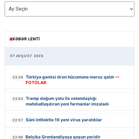
ARXİV
XƏBƏR LENTI
07 AVQUST 2026
Türkiyə gəmisi dron hücumuna məruz qaldı
—
23:26
FOTOLAR
Tramp doğum yolu ilə vətəndaşlığı
23:03
məhdudlaşdıran yeni fərmanlar imzaladı
Süni intllektlə 16 yeni virus yaratdılar
22:57
Belçika Qrenlandiyaya qoşun yeridir
22:49