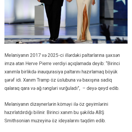
Melaniyanın 2017 və 2025-ci illərdəki paltarlarına şəxsən
imza atan Herve Pierre verdiyi açıqlamada deyib: “Birinci
xanımla birlikdə inauqurasiya paltarını hazırlamaq böyük
şərəf idi. Xanım Tramp öz üslubuna və baxışına sadiq
qalaraq qara və ağ rəngləri vurğuladı”, – deyə qeyd edib.
Melaniyanın dizaynerlərin köməyi ilə öz geyimlərini
hazırlatdırdığı bilinir. Birinci xanım bu şəkildə ABŞ
Smithsonian muzeyinə öz ideyalarını təqdim edib.