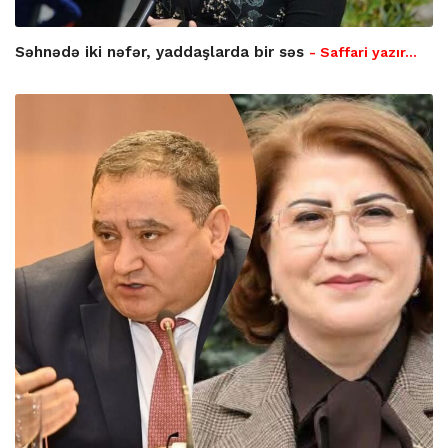
Səhnədə iki nəfər, yaddaşlarda bir səs
- Saffari yazır…