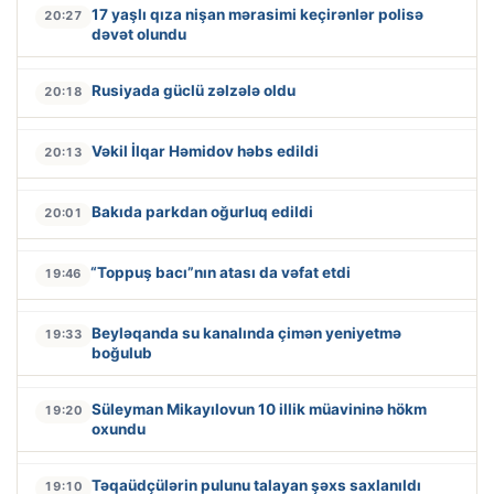
17 yaşlı qıza nişan mərasimi keçirənlər polisə
20:27
dəvət olundu
Rusiyada güclü zəlzələ oldu
20:18
Vəkil İlqar Həmidov həbs edildi
20:13
Bakıda parkdan oğurluq edildi
20:01
“Toppuş bacı”nın atası da vəfat etdi
19:46
Beyləqanda su kanalında çimən yeniyetmə
19:33
boğulub
Süleyman Mikayılovun 10 illik müavininə hökm
19:20
oxundu
Təqaüdçülərin pulunu talayan şəxs saxlanıldı
19:10