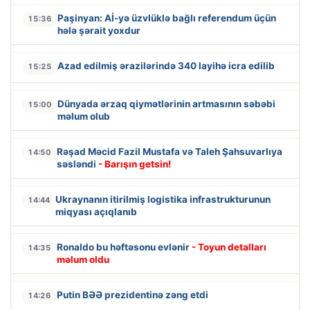
Paşinyan: Aİ-yə üzvlüklə bağlı referendum üçün
15:36
hələ şərait yoxdur
Azad edilmiş ərazilərində 340 layihə icra edilib
15:25
Dünyada ərzaq qiymətlərinin artmasının səbəbi
15:00
məlum olub
Rəşad Məcid Fazil Mustafa və Taleh Şahsuvarlıya
14:50
səsləndi
- Barışın getsin!
Ukraynanın itirilmiş logistika infrastrukturunun
14:44
miqyası açıqlanıb
Ronaldo bu həftəsonu evlənir
- Toyun detalları
14:35
məlum oldu
Putin BƏƏ prezidentinə zəng etdi
14:26