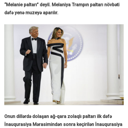
“Melanie paltarı” deyil. Melaniya Trampın paltarı növbəti
dəfə yenə muzeyə aparılır.
Onun dillərdə dolaşan ağ-qara zolaqlı paltarı ilk dəfə
İnauqurasiya Mərasimindən sonra keçirilən İnauqurasiya