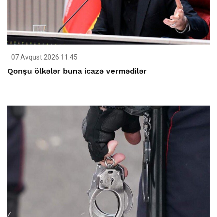
07 Avqust 2026 11:45
Qonşu ölkələr buna icazə vermədilər