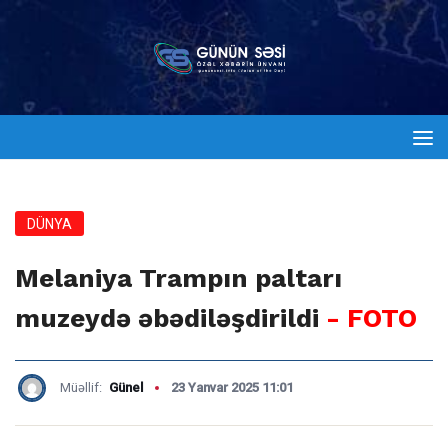
DÜNYA
Melaniya Trampın paltarı
muzeydə əbədiləşdirildi
- FOTO
Müəllif:
Günel
23 Yanvar 2025 11:01