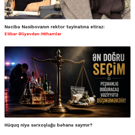
Nəcibə Nəsibovanın rektor təyinatına etiraz:
Etibar Əliyevdən ittihamlar
Hüquq niyə sərxoşluğu bəhanə saymır?