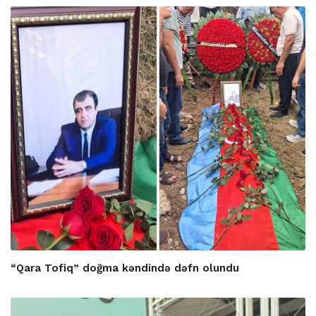
“Qara Tofiq” doğma kəndində dəfn olundu