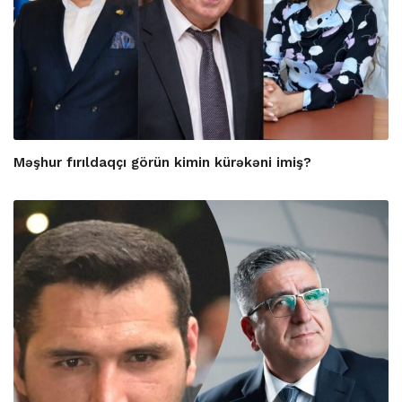
Məşhur fırıldaqçı görün kimin kürəkəni imiş?