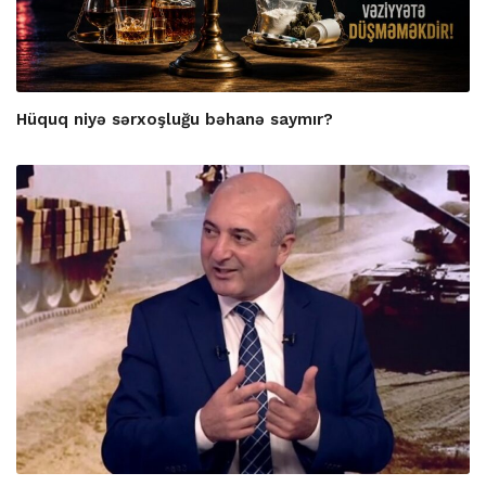
Hüquq niyə sərxoşluğu bəhanə saymır?