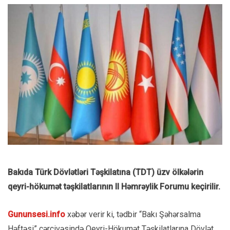
Bakıda Türk Dövlətləri Təşkilatına (TDT) üzv ölkələrin
qeyri-hökumət təşkilatlarının II Həmrəylik Forumu keçirilir.
Gununsesi.info
xəbər verir ki, tədbir “Bakı Şəhərsalma
Həftəsi” çərçivəsində Qeyri-Hökumət Təşkilatlarına Dövlət