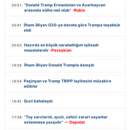
“Donald Tramp Ermənistan və Azərbaycan
20:51
arasında sülhə nail olub”
-Rubio
İlham Əliyev G20-yə dəvətə görə Trampa təşəkkür
20:47
etdi
Hazırda ən böyük narahatlığım iqtisadi
20:03
məsələlərdir
-Pezeşkian
İlham Əliyev Donald Trampla danışdı
19:28
Paşinyan və Tramp TRIPP layihəsini müzakirə
18:54
ediblər
Qızıl bahalaşdı
18:43
“Toy xərclərini, qızılı, cehizi zəruri sayanlar
17:38
evlənməsə yaxşıdır”
— Deputat