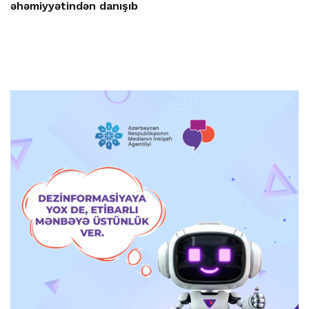
əhəmiyyətindən danışıb