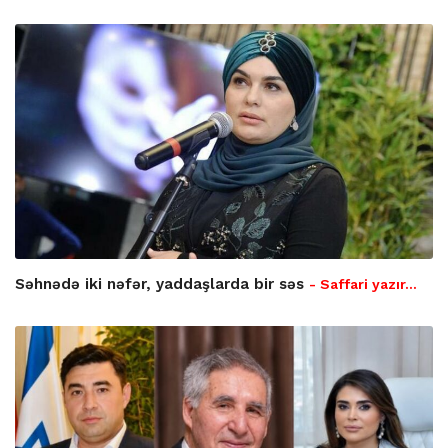
Səhnədə iki nəfər, yaddaşlarda bir səs
- Saffari yazır…