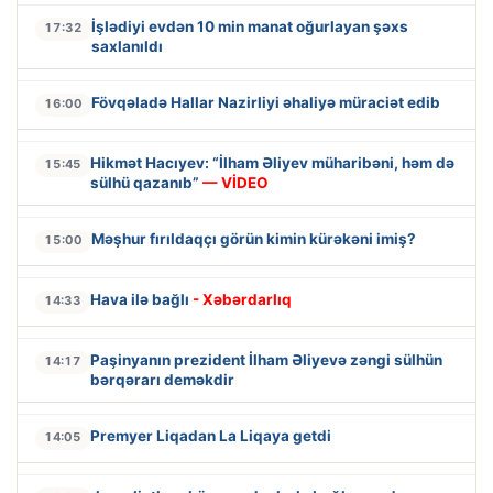
İşlədiyi evdən 10 min manat oğurlayan şəxs
17:32
saxlanıldı
Fövqəladə Hallar Nazirliyi əhaliyə müraciət edib
16:00
Hikmət Hacıyev: “İlham Əliyev müharibəni, həm də
15:45
sülhü qazanıb”
— VİDEO
Məşhur fırıldaqçı görün kimin kürəkəni imiş?
15:00
Hava ilə bağlı
- Xəbərdarlıq
14:33
Paşinyanın prezident İlham Əliyevə zəngi sülhün
14:17
bərqərarı deməkdir
Premyer Liqadan La Liqaya getdi
14:05