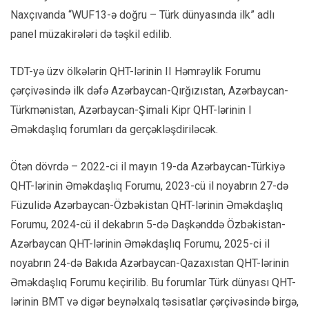
Naxçıvanda “WUF13-ə doğru – Türk dünyasında ilk” adlı
panel müzakirələri də təşkil edilib.
TDT-yə üzv ölkələrin QHT-lərinin II Həmrəylik Forumu
çərçivəsində ilk dəfə Azərbaycan-Qırğızıstan, Azərbaycan-
Türkmənistan, Azərbaycan-Şimali Kipr QHT-lərinin I
Əməkdaşlıq forumları da gerçəkləşdiriləcək.
Ötən dövrdə – 2022-ci il mayın 19-da Azərbaycan-Türkiyə
QHT-lərinin Əməkdaşlıq Forumu, 2023-cü il noyabrın 27-də
Füzulidə Azərbaycan-Özbəkistan QHT-lərinin Əməkdaşlıq
Forumu, 2024-cü il dekabrın 5-də Daşkənddə Özbəkistan-
Azərbaycan QHT-lərinin Əməkdaşlıq Forumu, 2025-ci il
noyabrın 24-də Bakıda Azərbaycan-Qazaxıstan QHT-lərinin
Əməkdaşlıq Forumu keçirilib. Bu forumlar Türk dünyası QHT-
lərinin BMT və digər beynəlxalq təsisatlar çərçivəsində birgə,