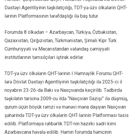
Dəstəyi Agentliyinin təşkilatçılığı, TDT-yə üzv ölkələrin QHT-
lərinin Platformasının tərəfdaşlığı ilə baş tutur.
Forumda 8 ölkədən – Azərbaycan, Türkiyə, Özbəkistan,
Qazaxıstan, Qırğızıstan, Türkmənistan, Şimali Kipr Türk
Cümhuriyyəti və Macarıstandan vətəndaş cəmiyyəti
institutlarının təmsilçiləri iştirak edirlər.
TDT-yə üzv ölkələrin QHT-lərinin I Həmrəylik Forumu QHT-
lərə Dövlət Dəstəyi Agentliyinin təşkilatçılığı ilə 2025-ci il
noyabrın 23-26-da Bakı və Naxçıvanda keçirilib. Tədbirdə
təşkilatın tarixinə 2009-cu ildə “Naxçıvan Sazişi” ilə düşmüş,
qurum üçün böyük rəmzi və mənəvi məna daşıyan Naxçıvan
şəhərində TDT-yə üzv ölkələrin QHT-lərinin Platforması təsis
edilib. Platformaya rəhbərlik TDT-nin hazırki sədri kimi
Azərbaycana həvalə edilib. Həmin forumda həmçinin