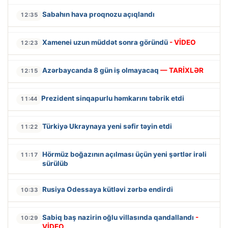
Sabahın hava proqnozu açıqlandı
12:35
Xamenei uzun müddət sonra göründü
- VİDEO
12:23
Azərbaycanda 8 gün iş olmayacaq
— TARİXLƏR
12:15
Prezident sinqapurlu həmkarını təbrik etdi
11:44
Türkiyə Ukraynaya yeni səfir təyin etdi
11:22
Hörmüz boğazının açılması üçün yeni şərtlər irəli
11:17
sürülüb
Rusiya Odessaya kütləvi zərbə endirdi
10:33
Sabiq baş nazirin oğlu villasında qandallandı
-
10:29
VİDEO