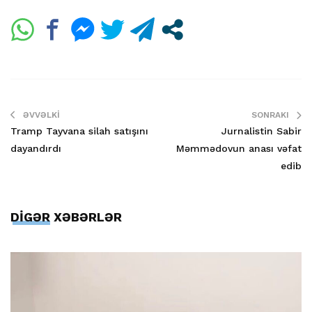
ƏVVƏLKI
SONRAKI
Tramp Tayvana silah satışını
Jurnalistin Sabir
dayandırdı
Məmmədovun anası vəfat
edib
DİGƏR XƏBƏRLƏR