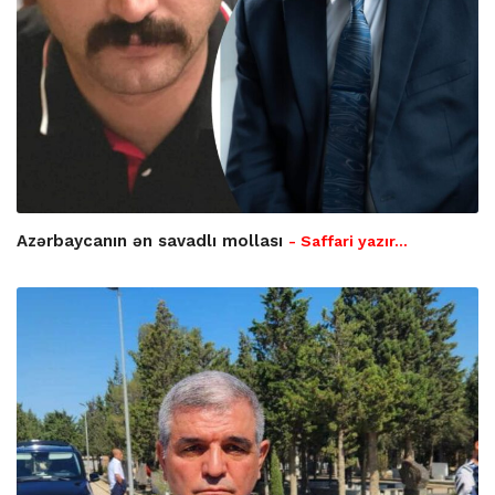
Azərbaycanın ən savadlı mollası
- Saffari yazır…