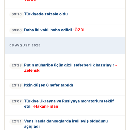
Türkiyədə zəlzələ oldu
09:16
Daha iki vəkil həbs edildi
-ÖZƏL
09:00
08 AVQUST 2026
Putin müharibə üçün gizli səfərbərlik hazırlayır
-
23:28
Zelenski
İtkin düşən 8 nəfər tapıldı
23:18
Türkiyə Ukrayna və Rusiyaya moratorium təklif
23:07
etdi
-Hakan Fidan
Vens İranla danışıqlarda irəliləyiş olduğunu
22:51
açıqladı