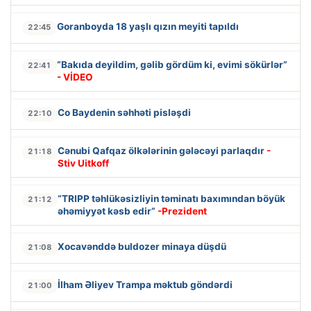
Goranboyda 18 yaşlı qızın meyiti tapıldı
22:45
“Bakıda deyildim, gəlib gördüm ki, evimi sökürlər”
22:41
- VİDEO
Co Baydenin səhhəti pisləşdi
22:10
Cənubi Qafqaz ölkələrinin gələcəyi parlaqdır
-
21:18
Stiv Uitkoff
“TRIPP təhlükəsizliyin təminatı baxımından böyük
21:12
əhəmiyyət kəsb edir”
-Prezident
Xocavənddə buldozer minaya düşdü
21:08
İlham Əliyev Trampa məktub göndərdi
21:00