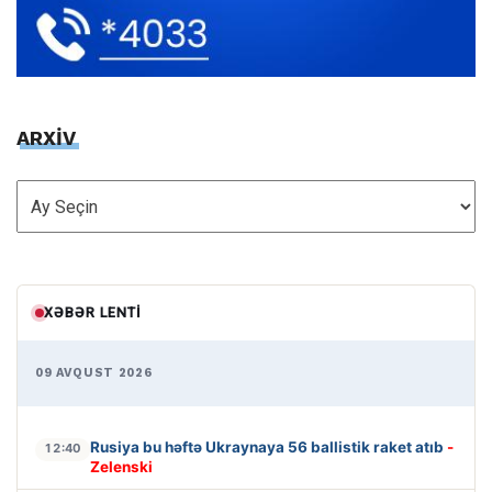
ARXİV
ARXİV
XƏBƏR LENTI
09 AVQUST 2026
Rusiya bu həftə Ukraynaya 56 ballistik raket atıb
-
12:40
Zelenski