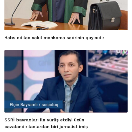
Həbs edilən vəkil məhkəmə sədrinin qayınıdır
SSRİ bayraqları ilə yürüş etdiyi üçün
cəzalandırılanlardan biri jurnalist imiş