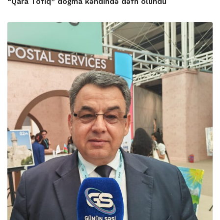
“Qara Tofiq” doğma kəndində dəfn olundu