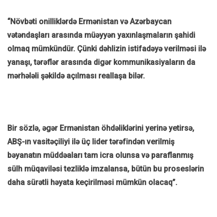
“Növbəti onilliklərdə Ermənistan və Azərbaycan
vətəndaşları arasında müəyyən yaxınlaşmaların şahidi
olmaq mümkündür. Çünki dəhlizin istifadəyə verilməsi ilə
yanaşı, tərəflər arasında digər kommunikasiyaların da
mərhələli şəkildə açılması reallaşa bilər.
Bir sözlə, əgər Ermənistan öhdəliklərini yerinə yetirsə,
ABŞ-ın vasitəçiliyi ilə üç lider tərəfindən verilmiş
bəyanatın müddəaları tam icra olunsa və paraflanmış
sülh müqaviləsi tezliklə imzalansa, bütün bu proseslərin
daha sürətli həyata keçirilməsi mümkün olacaq”.