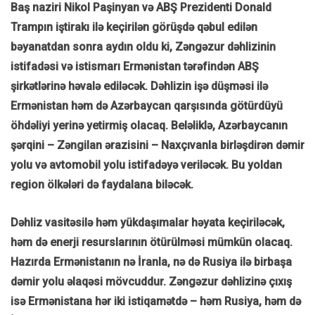
Baş naziri Nikol Paşinyan və ABŞ Prezidenti Donald
Trampın iştirakı ilə keçirilən görüşdə qəbul edilən
bəyanatdan sonra aydın oldu ki, Zəngəzur dəhlizinin
istifadəsi və istismarı Ermənistan tərəfindən ABŞ
şirkətlərinə həvalə ediləcək. Dəhlizin işə düşməsi ilə
Ermənistan həm də Azərbaycan qarşısında götürdüyü
öhdəliyi yerinə yetirmiş olacaq. Beləliklə, Azərbaycanın
şərqini – Zəngilan ərazisini – Naxçıvanla birləşdirən dəmir
yolu və avtomobil yolu istifadəyə veriləcək. Bu yoldan
region ölkələri də faydalana biləcək.
Dəhliz vasitəsilə həm yükdaşımalar həyata keçiriləcək,
həm də enerji resurslarının ötürülməsi mümkün olacaq.
Hazırda Ermənistanın nə İranla, nə də Rusiya ilə birbaşa
dəmir yolu əlaqəsi mövcuddur. Zəngəzur dəhlizinə çıxış
isə Ermənistana hər iki istiqamətdə – həm Rusiya, həm də