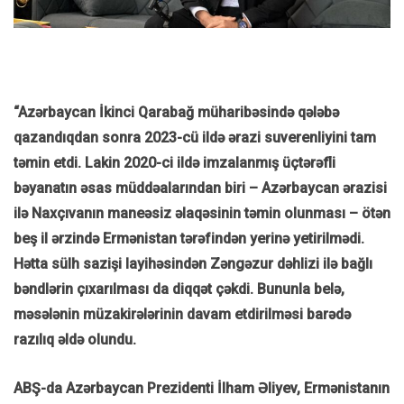
“Azərbaycan İkinci Qarabağ müharibəsində qələbə
qazandıqdan sonra 2023-cü ildə ərazi suverenliyini tam
təmin etdi. Lakin 2020-ci ildə imzalanmış üçtərəfli
bəyanatın əsas müddəalarından biri – Azərbaycan ərazisi
ilə Naxçıvanın maneəsiz əlaqəsinin təmin olunması – ötən
beş il ərzində Ermənistan tərəfindən yerinə yetirilmədi.
Hətta sülh sazişi layihəsindən Zəngəzur dəhlizi ilə bağlı
bəndlərin çıxarılması da diqqət çəkdi. Bununla belə,
məsələnin müzakirələrinin davam etdirilməsi barədə
razılıq əldə olundu.
ABŞ-da Azərbaycan Prezidenti İlham Əliyev, Ermənistanın