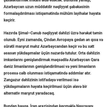
şaxələndirmək imkanı əldə edəcək. Bununla yanaşı,
Azərbaycan uzun müddətdir nəqliyyat şəbəkəsinin
formalaşdırılması istiqamətində mühüm layihələr həyata
keçirir.
Hazırda Şimal–Cənub nəqliyyat dəhlizi üzrə hərəkət təmin
olunub. Eyni zamanda, Çindən Avropaya gedən ən qısa və
sürətli marşrut məhz Azərbaycandan keçir və bu xətt
əsasən yükdaşımalar üçün nəzərdə tutulur. Orta dəhlizin
imkanlarını genişləndirmək məqsədilə Azərbaycan Qara
dəniz limanlarının genişləndirilməsi və yeni limanların
prosesə cəlb olunması istiqamətində addımlar atır.
Zəngəzur dəhlizinin istifadəyə verilməsi isə
yükdaşımaların həyata keçirilməsi üçün əlavə bir
alternativ marşrut yaradacaq.
Bundan başqa, İran ərazisindən keçməklə Naxçıvanı