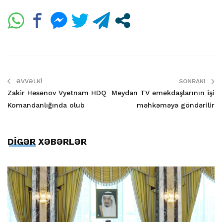
ƏVVƏLKI
SONRAKI
Zakir Həsənov Vyetnam HDQ
Meydan TV əməkdaşlarının işi
Komandanlığında olub
məhkəməyə göndərilir
DİGƏR XƏBƏRLƏR