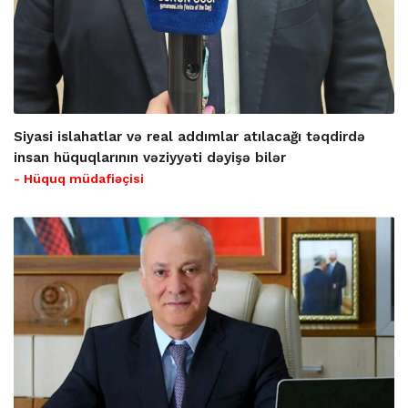
Siyasi islahatlar və real addımlar atılacağı təqdirdə
insan hüquqlarının vəziyyəti dəyişə bilər
- Hüquq müdafiəçisi