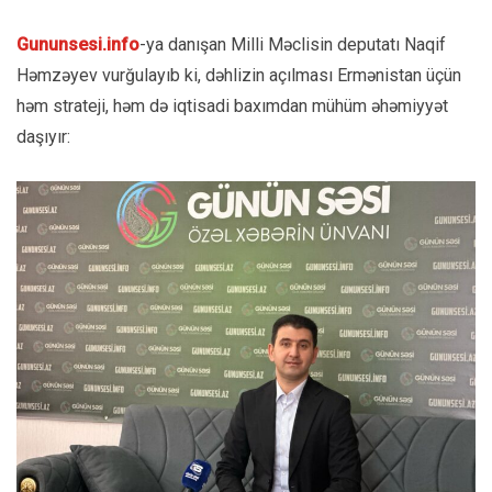
Gununsesi.info
-ya danışan Milli Məclisin deputatı Naqif
Həmzəyev vurğulayıb ki, dəhlizin açılması Ermənistan üçün
həm strateji, həm də iqtisadi baxımdan mühüm əhəmiyyət
daşıyır: