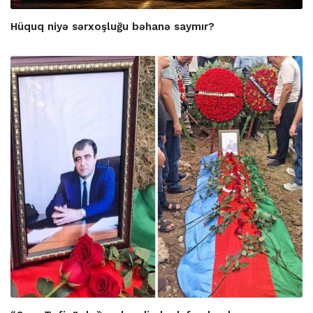
Hüquq niyə sərxoşluğu bəhanə saymır?