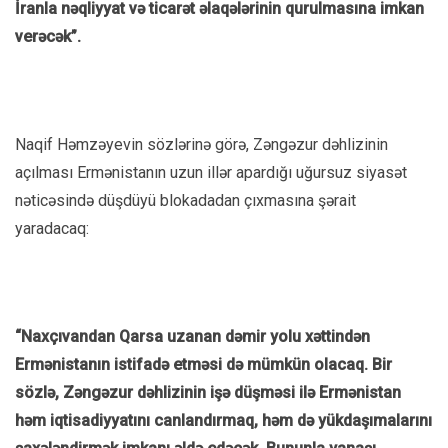
İranla nəqliyyat və ticarət əlaqələrinin qurulmasına imkan
verəcək”.
Naqif Həmzəyevin sözlərinə görə, Zəngəzur dəhlizinin
açılması Ermənistanın uzun illər apardığı uğursuz siyasət
nəticəsində düşdüyü blokadadan çıxmasına şərait
yaradacaq:
“Naxçıvandan Qarsa uzanan dəmir yolu xəttindən
Ermənistanın istifadə etməsi də mümkün olacaq. Bir
sözlə, Zəngəzur dəhlizinin işə düşməsi ilə Ermənistan
həm iqtisadiyyatını canlandırmaq, həm də yükdaşımalarını