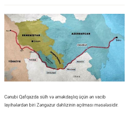
Cənubi Qafqazda sülh və əməkdaşlıq üçün ən vacib
layihələrdən biri Zəngəzur dəhlizinin açılması məsələsidir.