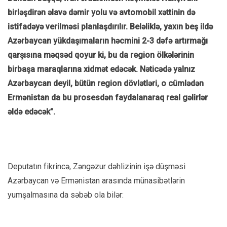
birləşdirən əlavə dəmir yolu və avtomobil xəttinin də
istifadəyə verilməsi planlaşdırılır. Beləliklə, yaxın beş ildə
Azərbaycan yükdaşımaların həcmini 2-3 dəfə artırmağı
qarşısına məqsəd qoyur ki, bu da region ölkələrinin
birbaşa maraqlarına xidmət edəcək. Nəticədə yalnız
Azərbaycan deyil, bütün region dövlətləri, o cümlədən
Ermənistan da bu prosesdən faydalanaraq real gəlirlər
əldə edəcək”.
Deputatın fikrincə, Zəngəzur dəhlizinin işə düşməsi
Azərbaycan və Ermənistan arasında münasibətlərin
yumşalmasına da səbəb ola bilər: