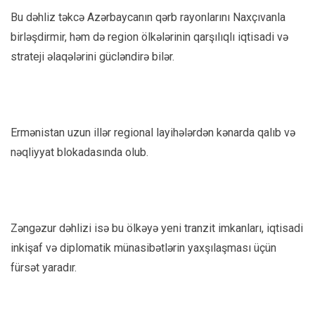
Bu dəhliz təkcə Azərbaycanın qərb rayonlarını Naxçıvanla
birləşdirmir, həm də region ölkələrinin qarşılıqlı iqtisadi və
strateji əlaqələrini gücləndirə bilər.
Ermənistan uzun illər regional layihələrdən kənarda qalıb və
nəqliyyat blokadasında olub.
Zəngəzur dəhlizi isə bu ölkəyə yeni tranzit imkanları, iqtisadi
inkişaf və diplomatik münasibətlərin yaxşılaşması üçün
fürsət yaradır.