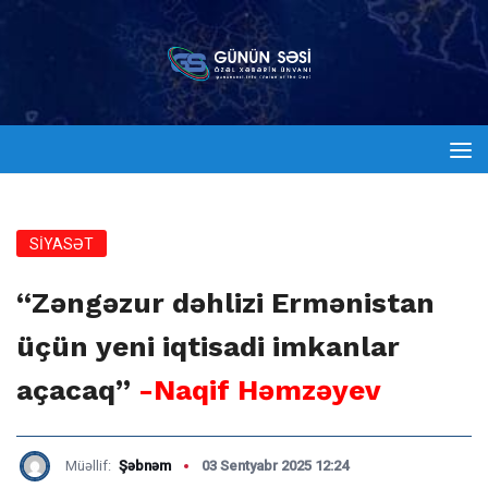
SİYASƏT
“Zəngəzur dəhlizi Ermənistan
üçün yeni iqtisadi imkanlar
açacaq”
-Naqif Həmzəyev
Müəllif:
Şəbnəm
03 Sentyabr 2025 12:24