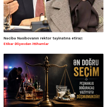
Nəcibə Nəsibovanın rektor təyinatına etiraz:
Etibar Əliyevdən ittihamlar