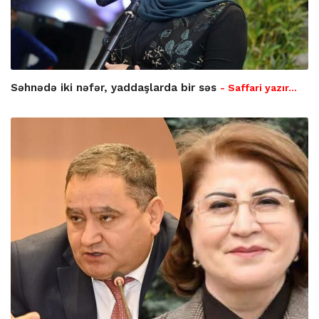
Səhnədə iki nəfər, yaddaşlarda bir səs
- Saffari yazır…