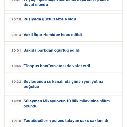
dəvət olundu
Rusiyada güclü zəlzələ oldu
20:18
Vəkil İlqar Həmidov həbs edildi
20:13
Bakıda parkdan oğurluq edildi
20:01
“Toppuş bacı”nın atası da vəfat etdi
19:46
Beyləqanda su kanalında çimən yeniyetmə
19:33
boğulub
Süleyman Mikayılovun 10 illik müavininə hökm
19:20
oxundu
Təqaüdçülərin pulunu talayan şəxs saxlanıldı
19:10