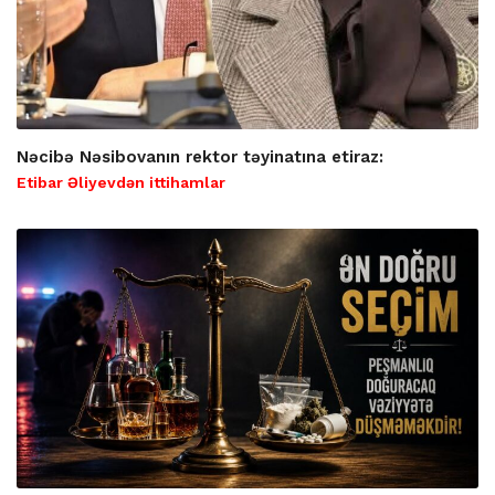
Nəcibə Nəsibovanın rektor təyinatına etiraz:
Etibar Əliyevdən ittihamlar