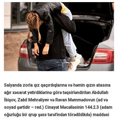
Salyanda zorla qız qaçırdıqlarına və həmin qızın atasına
ağır xəsarət yetirdiklərinə görə təqsirləndirilən Abdullah
İbişov, Zabil Mehrəliyev və Rəvan Məmmədovun (ad və
soyad şərtidir – red.) Cinayət Məcəlləsinin 144.2.3 (adam
oğurluğu bir qrup şəxs tərəfindən törədildikdə) maddəsi