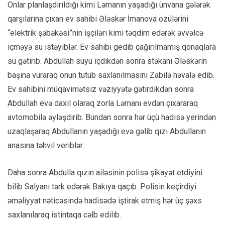
Onlar planlaşdırıldığı kimi Ləmanın yaşadığı ünvana gələrək
qarşılarına çıxan ev sahibi Ələskər İmanova özülərini
“elektrik şəbəkəsi”nin işçiləri kimi təqdim edərək əvvəlcə
içməyə su istəyiblər. Ev sahibi gedib çağırılmamış qonaqlara
su gətirib. Abdullah suyu içdikdən sonra stəkanı Ələskərin
başına vuraraq onun tutub saxlanılmasını Zabilə həvalə edib.
Ev sahibini müqavimətsiz vəziyyətə gətirdikdən sonra
Abdullah evə daxil olaraq zorla Ləmanı evdən çıxararaq
avtomobilə əyləşdirib. Bundan sonra hər üçü hadisə yerindən
uzaqlaşaraq Abdullanın yaşadığı evə gəlib qızı Abdullanın
anasına təhvil veriblər.
Daha sonra Abdulla qızın ailəsinin polisə şikayət etdiyini
bilib Salyanı tərk edərək Bakıya qaçıb. Polisin keçirdiyi
əməliyyat nəticəsində hadisədə iştirak etmiş hər üç şəxs
saxlanılaraq istintaqa cəlb edilib.