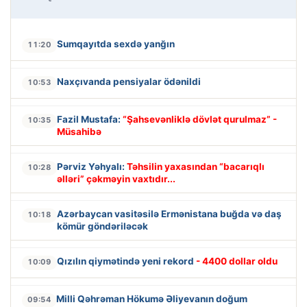
Sumqayıtda sexdə yanğın
11:20
Naxçıvanda pensiyalar ödənildi
10:53
Fazil Mustafa:
“Şahsevənliklə dövlət qurulmaz” -
10:35
Müsahibə
Pərviz Yəhyalı:
Təhsilin yaxasından “bacarıqlı
10:28
əlləri” çəkməyin vaxtıdır...
Azərbaycan vasitəsilə Ermənistana buğda və daş
10:18
kömür göndəriləcək
Qızılın qiymətində yeni rekord
- 4400 dollar oldu
10:09
Milli Qəhrəman Hökumə Əliyevanın doğum
09:54