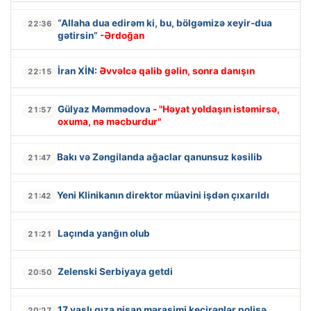
“Allaha dua edirəm ki, bu, bölgəmizə xeyir-dua
22:36
gətirsin”
-Ərdoğan
İran XİN:
Əvvəlcə qalib gəlin, sonra danışın
22:15
Gülyaz Məmmədova
- "Həyat yoldaşın istəmirsə,
21:57
oxuma, nə məcburdur"
Bakı və Zəngilanda ağaclar qanunsuz kəsilib
21:47
Yeni Klinikanın direktor müavini işdən çıxarıldı
21:42
Laçında yanğın olub
21:21
Zelenski Serbiyaya getdi
20:50
17 yaşlı qıza nişan mərasimi keçirənlər polisə
20:27