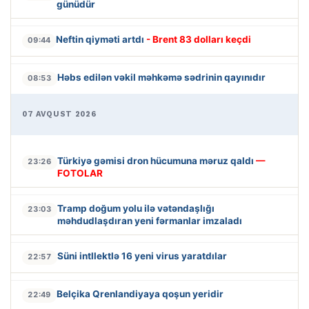
günüdür
Neftin qiyməti artdı
- Brent 83 dolları keçdi
09:44
Həbs edilən vəkil məhkəmə sədrinin qayınıdır
08:53
07 AVQUST 2026
Türkiyə gəmisi dron hücumuna məruz qaldı
—
23:26
FOTOLAR
Tramp doğum yolu ilə vətəndaşlığı
23:03
məhdudlaşdıran yeni fərmanlar imzaladı
Süni intllektlə 16 yeni virus yaratdılar
22:57
Belçika Qrenlandiyaya qoşun yeridir
22:49