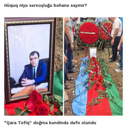
Hüquq niyə sərxoşluğu bəhanə saymır?
“Qara Tofiq” doğma kəndində dəfn olundu