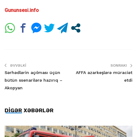
Gununsesi.info
ƏVVƏLKI
SONRAKI
Sərhədlərin açılması üçün
AFFA azarkeşlərə müraciət
bütün ssenarilərə hazırıq –
etdi
Akopyan
DİGƏR XƏBƏRLƏR