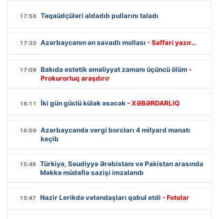
Təqaüdçüləri aldadıb pullarını taladı
17:58
Azərbaycanın ən savadlı mollası
- Saffari yazır…
17:30
Bakıda estetik əməliyyat zamanı üçüncü ölüm
-
17:09
Prokurorluq araşdırır
İki gün güclü külək əsəcək
- XƏBƏRDARLIQ
16:11
Azərbaycanda vergi borcları 4 milyard manatı
16:09
keçib
Türkiyə, Səudiyyə Ərəbistanı və Pakistan arasında
15:49
Məkkə müdafiə sazişi imzalanıb
Nazir Lerikdə vətəndaşları qəbul etdi
- Fotolar
15:47