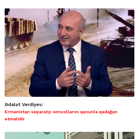
Ədalət Verdiyev:
Ermənistan separatçı simvollarını qanunla qadağan
etməlidir