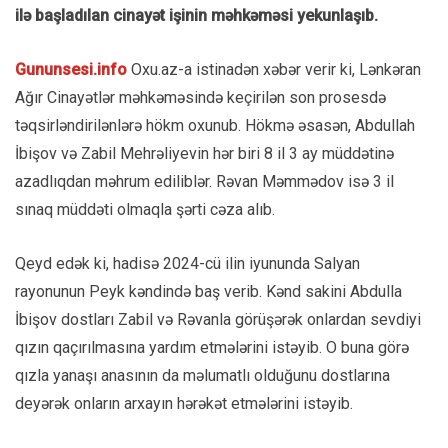
ilə başladılan cinayət işinin məhkəməsi yekunlaşıb.
Gununsesi.info
Oxu.az-a istinadən xəbər verir ki, Lənkəran
Ağır Cinayətlər məhkəməsində keçirilən son prosesdə
təqsirləndirilənlərə hökm oxunub. Hökmə əsasən, Abdullah
İbişov və Zabil Mehrəliyevin hər biri 8 il 3 ay müddətinə
azadlıqdan məhrum ediliblər. Rəvan Məmmədov isə 3 il
sınaq müddəti olmaqla şərti cəza alıb.
Qeyd edək ki, hadisə 2024-cü ilin iyununda Salyan
rayonunun Peyk kəndində baş verib. Kənd sakini Abdulla
İbişov dostları Zabil və Rəvanla görüşərək onlardan sevdiyi
qızın qaçırılmasına yardım etmələrini istəyib. O buna görə
qızla yanaşı anasının da məlumatlı olduğunu dostlarına
deyərək onların arxayın hərəkət etmələrini istəyib.