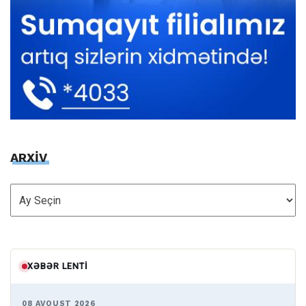
ARXİV
ARXİV
XƏBƏR LENTI
08 AVQUST 2026