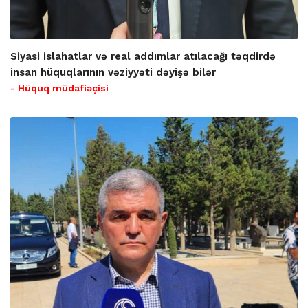
Siyasi islahatlar və real addımlar atılacağı təqdirdə
insan hüquqlarının vəziyyəti dəyişə bilər
- Hüquq müdafiəçisi