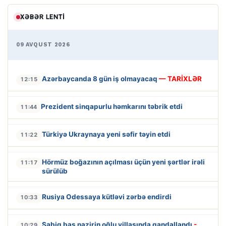
XƏBƏR LENTI
09 AVQUST 2026
Azərbaycanda 8 gün iş olmayacaq
— TARİXLƏR
12:15
Prezident sinqapurlu həmkarını təbrik etdi
11:44
Türkiyə Ukraynaya yeni səfir təyin etdi
11:22
Hörmüz boğazının açılması üçün yeni şərtlər irəli
11:17
sürülüb
Rusiya Odessaya kütləvi zərbə endirdi
10:33
Sabiq baş nazirin oğlu villasında qandallandı
-
10:29