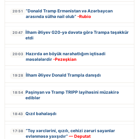
“Donald Tramp Ermənistan və Azərbaycan
20:51
arasında sülhə nail olub”
-Rubio
İlham Əliyev G20-yə dəvətə görə Trampa təşəkkür
20:47
etdi
Hazırda ən böyük narahatlığım iqtisadi
20:03
məsələlərdir
-Pezeşkian
İlham Əliyev Donald Trampla danışdı
19:28
Paşinyan və Tramp TRIPP layihəsini müzakirə
18:54
ediblər
Qızıl bahalaşdı
18:43
“Toy xərclərini, qızılı, cehizi zəruri sayanlar
17:38
evlənməsə yaxşıdır”
— Deputat