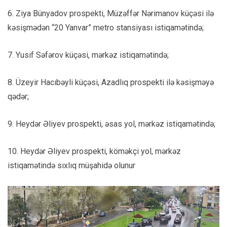
6. Ziya Bünyadov prospekti, Müzəffər Nərimanov küçəsi ilə
kəsişmədən “20 Yanvar” metro stansiyası istiqamətində;
7. Yusif Səfərov küçəsi, mərkəz istiqamətində;
8. Üzeyir Hacıbəyli küçəsi, Azadlıq prospekti ilə kəsişməyə
qədər;
9. Heydər Əliyev prospekti, əsas yol, mərkəz istiqamətində;
10. Heydər Əliyev prospekti, köməkçi yol, mərkəz
istiqamətində sıxlıq müşahidə olunur