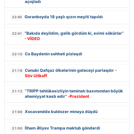
açıqladı
Goranboyda 18 yaşlı qızın meyiti tapıldı
22:45
“Bakıda deyildim, gəlib gördüm ki, evimi sökürlər”
22:41
- VİDEO
Co Baydenin səhhəti pisləşdi
22:10
Cənubi Qafqaz ölkələrinin gələcəyi parlaqdır
-
21:18
Stiv Uitkoff
“TRIPP təhlükəsizliyin təminatı baxımından böyük
21:12
əhəmiyyət kəsb edir”
-Prezident
Xocavənddə buldozer minaya düşdü
21:08
İlham Əliyev Trampa məktub göndərdi
21:00