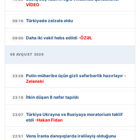
VİDEO
Türkiyədə zəlzələ oldu
09:16
Daha iki vəkil həbs edildi
-ÖZƏL
09:00
08 AVQUST 2026
Putin müharibə üçün gizli səfərbərlik hazırlayır
-
23:28
Zelenski
İtkin düşən 8 nəfər tapıldı
23:18
Türkiyə Ukrayna və Rusiyaya moratorium təklif
23:07
etdi
-Hakan Fidan
Vens İranla danışıqlarda irəliləyiş olduğunu
22:51