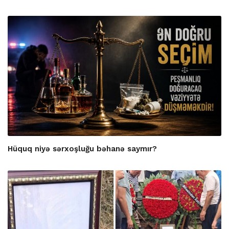
Hüquq niyə sərxoşluğu bəhanə saymır?