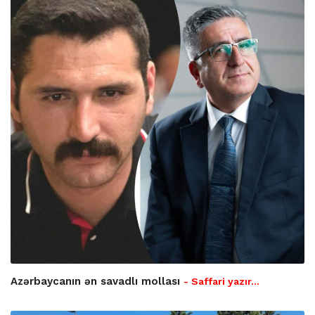
Azərbaycanın ən savadlı mollası
- Saffari yazır…