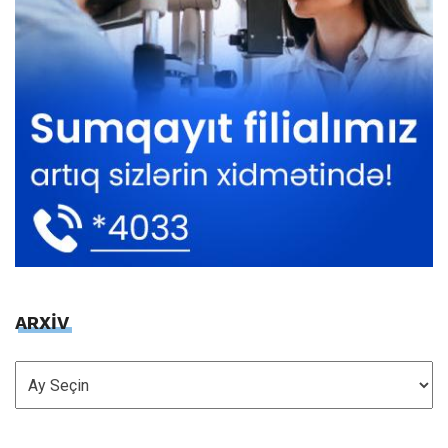
ARXİV
ARXİV