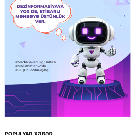
POPULYAR XƏBƏR