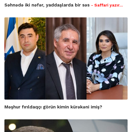
Səhnədə iki nəfər, yaddaşlarda bir səs
- Saffari yazır…
Məşhur fırıldaqçı görün kimin kürəkəni imiş?