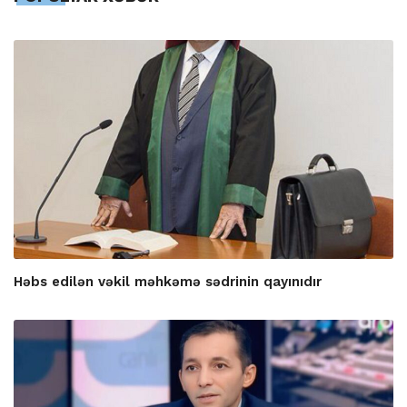
Həbs edilən vəkil məhkəmə sədrinin qayınıdır