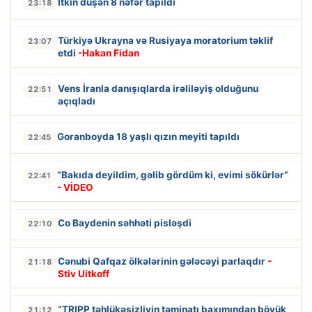
İtkin düşən 8 nəfər tapıldı
23:18
Türkiyə Ukrayna və Rusiyaya moratorium təklif
23:07
etdi
-Hakan Fidan
Vens İranla danışıqlarda irəliləyiş olduğunu
22:51
açıqladı
Goranboyda 18 yaşlı qızın meyiti tapıldı
22:45
“Bakıda deyildim, gəlib gördüm ki, evimi sökürlər”
22:41
- VİDEO
Co Baydenin səhhəti pisləşdi
22:10
Cənubi Qafqaz ölkələrinin gələcəyi parlaqdır
-
21:18
Stiv Uitkoff
“TRIPP təhlükəsizliyin təminatı baxımından böyük
21:12