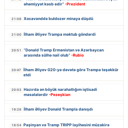
əhəmiyyət kəsb edir”
-Prezident
Xocavənddə buldozer minaya düşdü
21:08
İlham Əliyev Trampa məktub göndərdi
21:00
“Donald Tramp Ermənistan və Azərbaycan
20:51
arasında sülhə nail olub”
-Rubio
İlham Əliyev G20-yə dəvətə görə Trampa təşəkkür
20:47
etdi
Hazırda ən böyük narahatlığım iqtisadi
20:03
məsələlərdir
-Pezeşkian
İlham Əliyev Donald Trampla danışdı
19:28
Paşinyan və Tramp TRIPP layihəsini müzakirə
18:54