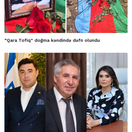
“Qara Tofiq” doğma kəndində dəfn olundu