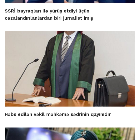
SSRİ bayraqları ilə yürüş etdiyi üçün
cəzalandırılanlardan biri jurnalist imiş
Həbs edilən vəkil məhkəmə sədrinin qayınıdır