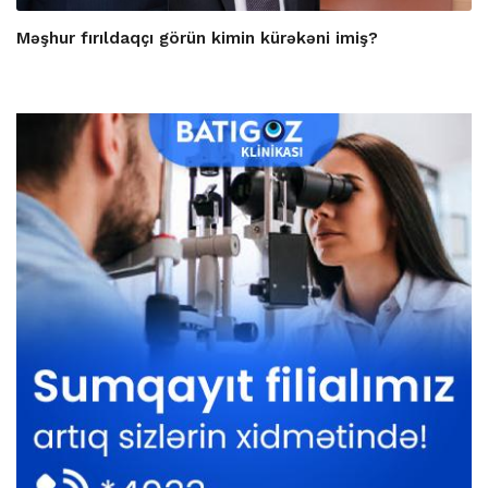
Məşhur fırıldaqçı görün kimin kürəkəni imiş?