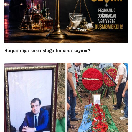
Hüquq niyə sərxoşluğu bəhanə saymır?