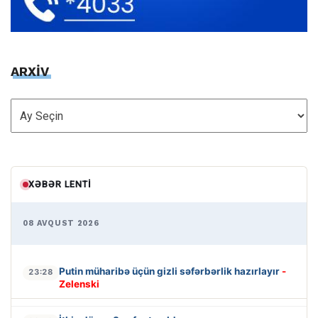
ARXİV
ARXİV
XƏBƏR LENTI
08 AVQUST 2026
Putin müharibə üçün gizli səfərbərlik hazırlayır
-
23:28
Zelenski