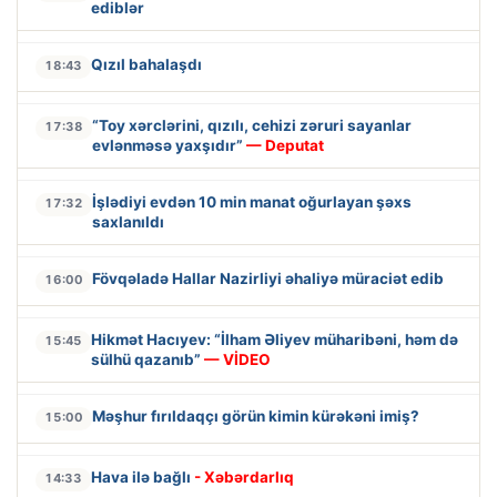
ediblər
Qızıl bahalaşdı
18:43
“Toy xərclərini, qızılı, cehizi zəruri sayanlar
17:38
evlənməsə yaxşıdır”
— Deputat
İşlədiyi evdən 10 min manat oğurlayan şəxs
17:32
saxlanıldı
Fövqəladə Hallar Nazirliyi əhaliyə müraciət edib
16:00
Hikmət Hacıyev: “İlham Əliyev müharibəni, həm də
15:45
sülhü qazanıb”
— VİDEO
Məşhur fırıldaqçı görün kimin kürəkəni imiş?
15:00
Hava ilə bağlı
- Xəbərdarlıq
14:33