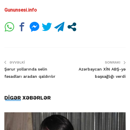
Gununsesi.info
ƏVVƏLKI
SONRAKI
Şərur yollarında selin
Azərbaycan XİN ABŞ-yə
fəsadları aradan qaldırılır
başsağlığı verdi
DİGƏR XƏBƏRLƏR