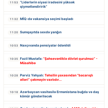
“Liderlərin siyasi iradəsini yüksək
11:53
qiymətləndiririk”
MİQ-də vakansiya seçimi başladı
11:32
Sumqayıtda sexdə yanğın
11:20
Naxçıvanda pensiyalar ödənildi
10:53
Fazil Mustafa:
“Şahsevənliklə dövlət qurulmaz” -
10:35
Müsahibə
Pərviz Yəhyalı:
Təhsilin yaxasından “bacarıqlı
10:28
əlləri” çəkməyin vaxtıdır...
Azərbaycan vasitəsilə Ermənistana buğda və daş
10:18
kömür göndəriləcək