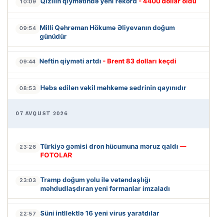
Qızılın qiymətində yeni rekord
- 4400 dollar oldu
10:09
Milli Qəhrəman Hökumə Əliyevanın doğum
09:54
günüdür
Neftin qiyməti artdı
- Brent 83 dolları keçdi
09:44
Həbs edilən vəkil məhkəmə sədrinin qayınıdır
08:53
07 AVQUST 2026
Türkiyə gəmisi dron hücumuna məruz qaldı
—
23:26
FOTOLAR
Tramp doğum yolu ilə vətəndaşlığı
23:03
məhdudlaşdıran yeni fərmanlar imzaladı
Süni intllektlə 16 yeni virus yaratdılar
22:57