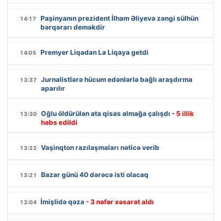
Paşinyanın prezident İlham Əliyevə zəngi sülhün
14:17
bərqərarı deməkdir
Premyer Liqadan La Liqaya getdi
14:05
Jurnalistlərə hücum edənlərlə bağlı araşdırma
13:37
aparılır
Oğlu öldürülən ata qisas almağa çalışdı
- 5 illik
13:30
həbs edildi
Vaşinqton razılaşmaları nəticə verib
13:22
Bazar günü 40 dərəcə isti olacaq
13:21
İmişlidə qəza
- 3 nəfər xəsarət aldı
13:04