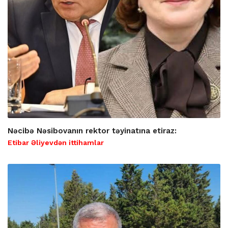
Nəcibə Nəsibovanın rektor təyinatına etiraz:
Etibar Əliyevdən ittihamlar