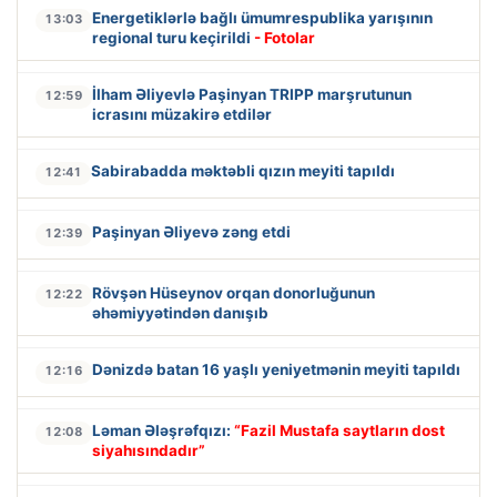
Energetiklərlə bağlı ümumrespublika yarışının
13:03
regional turu keçirildi
- Fotolar
İlham Əliyevlə Paşinyan TRIPP marşrutunun
12:59
icrasını müzakirə etdilər
Sabirabadda məktəbli qızın meyiti tapıldı
12:41
Paşinyan Əliyevə zəng etdi
12:39
Rövşən Hüseynov orqan donorluğunun
12:22
əhəmiyyətindən danışıb
Dənizdə batan 16 yaşlı yeniyetmənin meyiti tapıldı
12:16
Ləman Ələşrəfqızı:
“Fazil Mustafa saytların dost
12:08
siyahısındadır”