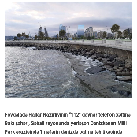
F
övq
əladə Hallar Nazirliyinin “112” qaynar telefon xəttinə
Bak
ı ş
əhəri,
Səbail
rayonunda yerlə
ş
ən Dənizkənar
ı Milli
Park
ərazisində 1 nəfərin dənizdə batma təhl
ük
əsində