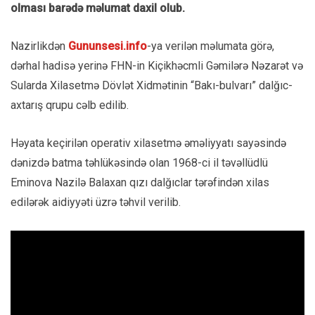
olmas
ı bar
ədə məlumat daxil olub.
Nazirlikdən
Gununsesi.info
-ya verilən məlumata görə,
dərhal hadisə yerinə FHN-in
Ki
çikh
əcmli
Gəmilərə Nəzarət və
Sularda Xilasetmə D
övl
ət Xidmətinin “Bak
ı-bulvarı” dalğıc-
axtarış qrupu c
əlb edilib.
Həyata ke
çiril
ən operativ xilasetmə əməliyyat
ı say
əsində
dənizdə batma təhl
ük
əsində olan 1968-ci il təvəll
üdlü
Eminova Nazil
ə Balaxan q
ızı dalğıclar t
ərəfindən xilas
edilərək aidiyyəti
üzr
ə təhvil verilib.