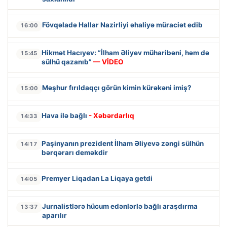
Fövqəladə Hallar Nazirliyi əhaliyə müraciət edib
16:00
Hikmət Hacıyev: “İlham Əliyev müharibəni, həm də
15:45
sülhü qazanıb”
— VİDEO
Məşhur fırıldaqçı görün kimin kürəkəni imiş?
15:00
Hava ilə bağlı
- Xəbərdarlıq
14:33
Paşinyanın prezident İlham Əliyevə zəngi sülhün
14:17
bərqərarı deməkdir
Premyer Liqadan La Liqaya getdi
14:05
Jurnalistlərə hücum edənlərlə bağlı araşdırma
13:37
aparılır