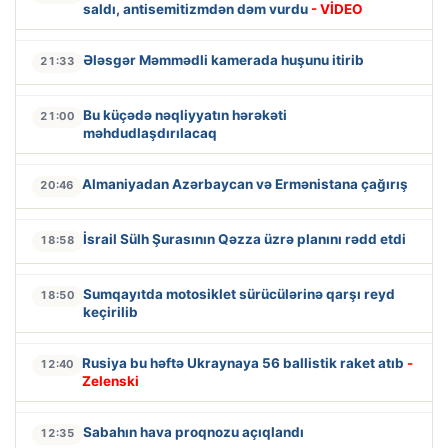
saldı, antisemitizmdən dəm vurdu
- VİDEO
Ələsgər Məmmədli kamerada huşunu itirib
21:33
Bu küçədə nəqliyyatın hərəkəti
21:00
məhdudlaşdırılacaq
Almaniyadan Azərbaycan və Ermənistana çağırış
20:46
İsrail Sülh Şurasının Qəzza üzrə planını rədd etdi
18:58
Sumqayıtda motosiklet sürücülərinə qarşı reyd
18:50
keçirilib
Rusiya bu həftə Ukraynaya 56 ballistik raket atıb
-
12:40
Zelenski
Sabahın hava proqnozu açıqlandı
12:35