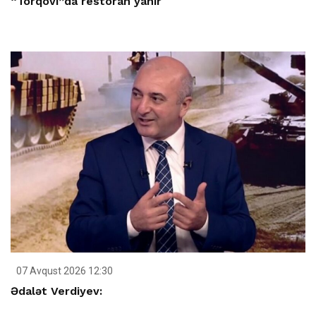
“Torqovı”da restoran yanır
07 Avqust 2026 12:30
Ədalət Verdiyev: