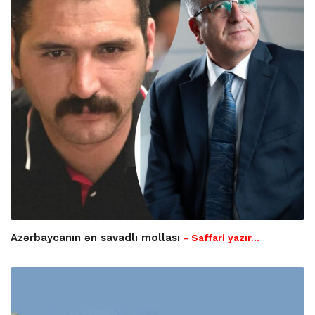
Azərbaycanın ən savadlı mollası
- Saffari yazır…