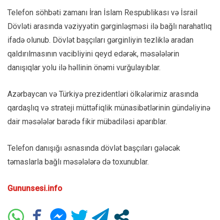
Telefon söhbəti zamanı İran İslam Respublikası və İsrail
Dövləti arasında vəziyyətin gərginləşməsi ilə bağlı narahatlıq
ifadə olunub. Dövlət başçıları gərginliyin tezliklə aradan
qaldırılmasının vacibliyini qeyd edərək, məsələlərin
danışıqlar yolu ilə həllinin önəmi vurğulayıblar.
Azərbaycan və Türkiyə prezidentləri ölkələrimiz arasında
qardaşlıq və strateji müttəfiqlik münasibətlərinin gündəliyinə
dair məsələlər barədə fikir mübadiləsi aparıblar.
Telefon danışığı əsnasında dövlət başçıları gələcək
təmaslarla bağlı məsələlərə də toxunublar.
Gununsesi.info