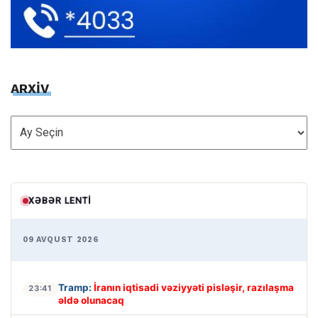
ARXİV
ARXİV
XƏBƏR LENTI
09 AVQUST 2026
Tramp:
İranın iqtisadi vəziyyəti pisləşir, razılaşma
23:41
əldə olunacaq