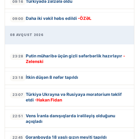
Türkiyədə zəlzələ oldu
09:16
Daha iki vəkil həbs edildi
-ÖZƏL
09:00
08 AVQUST 2026
Putin müharibə üçün gizli səfərbərlik hazırlayır
-
23:28
Zelenski
İtkin düşən 8 nəfər tapıldı
23:18
Türkiyə Ukrayna və Rusiyaya moratorium təklif
23:07
etdi
-Hakan Fidan
Vens İranla danışıqlarda irəliləyiş olduğunu
22:51
açıqladı
Goranboyda 18 yaşlı qızın meyiti tapıldı
22:45