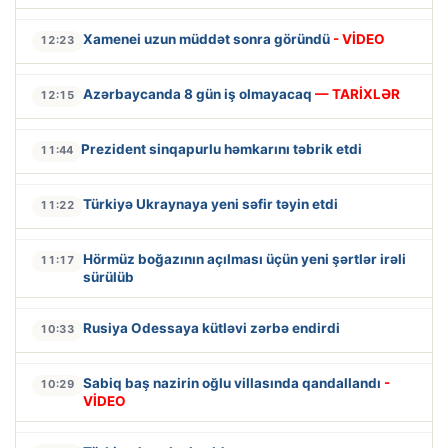
Xamenei uzun müddət sonra göründü
- VİDEO
12:23
Azərbaycanda 8 gün iş olmayacaq
— TARİXLƏR
12:15
Prezident sinqapurlu həmkarını təbrik etdi
11:44
Türkiyə Ukraynaya yeni səfir təyin etdi
11:22
Hörmüz boğazının açılması üçün yeni şərtlər irəli
11:17
sürülüb
Rusiya Odessaya kütləvi zərbə endirdi
10:33
Sabiq baş nazirin oğlu villasında qandallandı
-
10:29
VİDEO