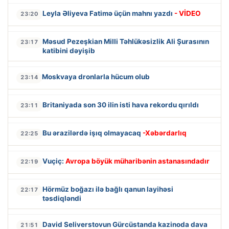
Leyla Əliyeva Fatimə üçün mahnı yazdı
- VİDEO
23:20
Məsud Pezeşkian Milli Təhlükəsizlik Ali Şurasının
23:17
katibini dəyişib
Moskvaya dronlarla hücum olub
23:14
Britaniyada son 30 ilin isti hava rekordu qırıldı
23:11
Bu ərazilərdə işıq olmayacaq
-Xəbərdarlıq
22:25
Vuçiç:
Avropa böyük müharibənin astanasındadır
22:19
Hörmüz boğazı ilə bağlı qanun layihəsi
22:17
təsdiqləndi
David Seliverstovun Gürcüstanda kazinoda dava
21:51