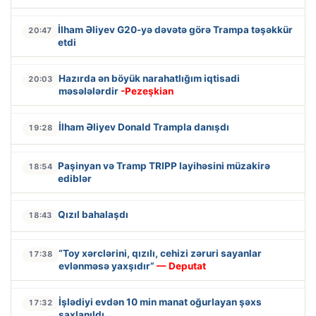
İlham Əliyev G20-yə dəvətə görə Trampa təşəkkür
20:47
etdi
Hazırda ən böyük narahatlığım iqtisadi
20:03
məsələlərdir
-Pezeşkian
İlham Əliyev Donald Trampla danışdı
19:28
Paşinyan və Tramp TRIPP layihəsini müzakirə
18:54
ediblər
Qızıl bahalaşdı
18:43
“Toy xərclərini, qızılı, cehizi zəruri sayanlar
17:38
evlənməsə yaxşıdır”
— Deputat
İşlədiyi evdən 10 min manat oğurlayan şəxs
17:32
saxlanıldı