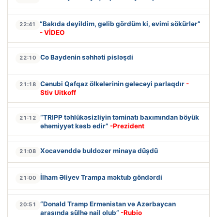
“Bakıda deyildim, gəlib gördüm ki, evimi sökürlər”
22:41
- VİDEO
Co Baydenin səhhəti pisləşdi
22:10
Cənubi Qafqaz ölkələrinin gələcəyi parlaqdır
-
21:18
Stiv Uitkoff
“TRIPP təhlükəsizliyin təminatı baxımından böyük
21:12
əhəmiyyət kəsb edir”
-Prezident
Xocavənddə buldozer minaya düşdü
21:08
İlham Əliyev Trampa məktub göndərdi
21:00
“Donald Tramp Ermənistan və Azərbaycan
20:51
arasında sülhə nail olub”
-Rubio