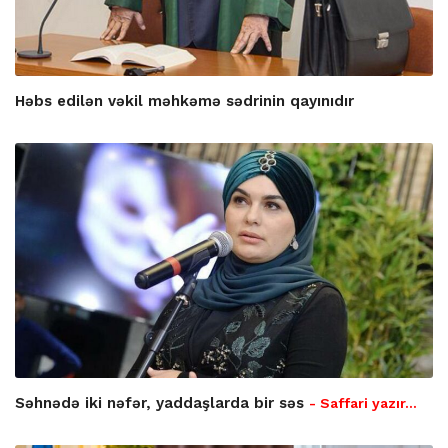
Həbs edilən vəkil məhkəmə sədrinin qayınıdır
Səhnədə iki nəfər, yaddaşlarda bir səs
- Saffari yazır…