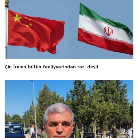
Çin İranın bütün fəaliyyətindən razı deyil