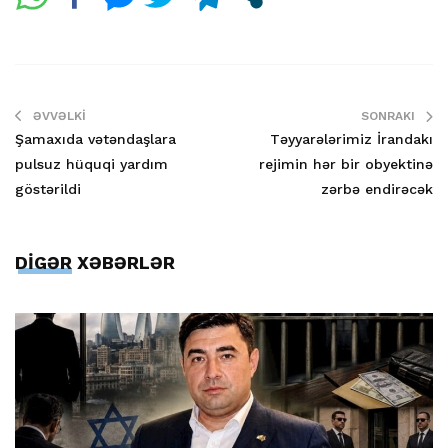
ƏVVƏLKI
SONRAKI
Şamaxıda vətəndaşlara
Təyyarələrimiz İrandakı
pulsuz hüquqi yardım
rejimin hər bir obyektinə
göstərildi
zərbə endirəcək
DİGƏR XƏBƏRLƏR