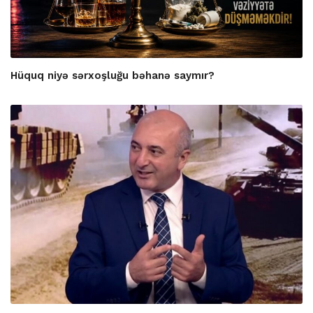
Hüquq niyə sərxoşluğu bəhanə saymır?