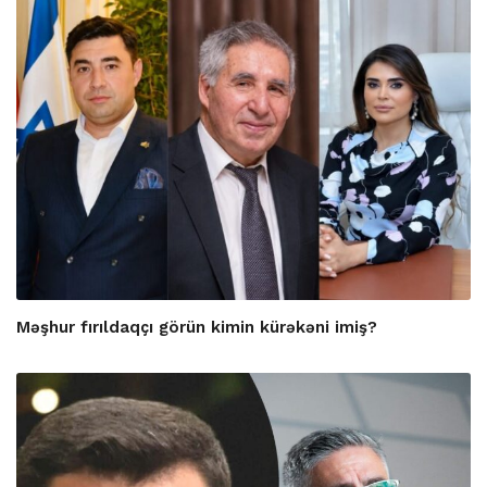
Məşhur fırıldaqçı görün kimin kürəkəni imiş?