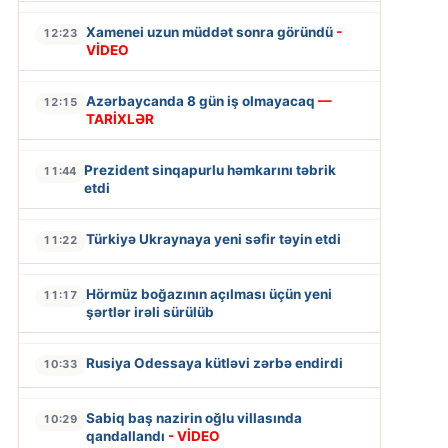
Xamenei uzun müddət sonra göründü
-
12:23
VİDEO
Azərbaycanda 8 gün iş olmayacaq
—
12:15
TARİXLƏR
Prezident sinqapurlu həmkarını təbrik
11:44
etdi
Türkiyə Ukraynaya yeni səfir təyin etdi
11:22
Hörmüz boğazının açılması üçün yeni
11:17
şərtlər irəli sürülüb
Rusiya Odessaya kütləvi zərbə endirdi
10:33
Sabiq baş nazirin oğlu villasında
10:29
qandallandı
- VİDEO