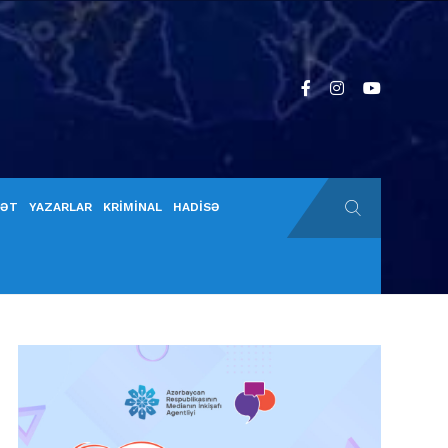
YƏT
YAZARLAR
KRİMİNAL
HADİSƏ