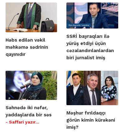
SSRİ bayraqları ilə
Həbs edilən vəkil
yürüş etdiyi üçün
məhkəmə sədrinin
cəzalandırılanlardan
qayınıdır
biri jurnalist imiş
Səhnədə iki nəfər,
Məşhur fırıldaqçı
yaddaşlarda bir səs
görün kimin kürəkəni
- Saffari yazır…
imiş?