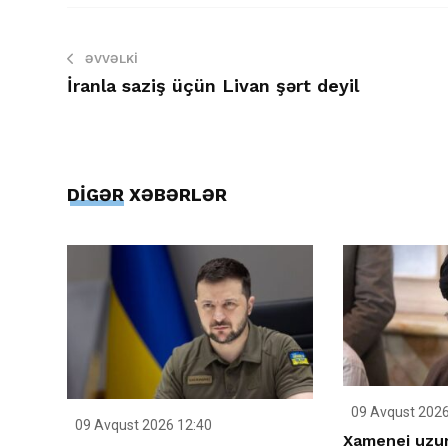
ƏVVƏLKI
İranla saziş üçün Livan şərt deyil
DİGƏR XƏBƏRLƏR
09 Avqust 2026
09 Avqust 2026 12:40
Xamenei uzu