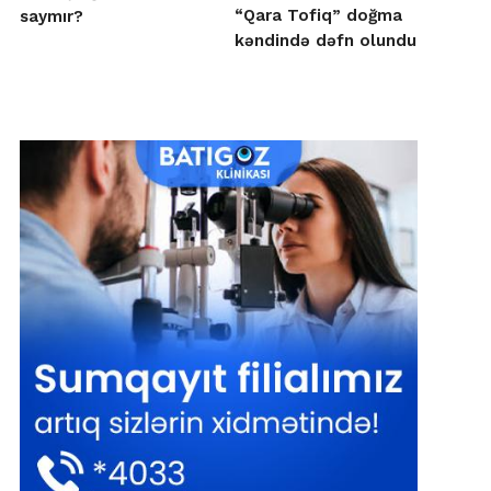
“Qara Tofiq” doğma
saymır?
kəndində dəfn olundu