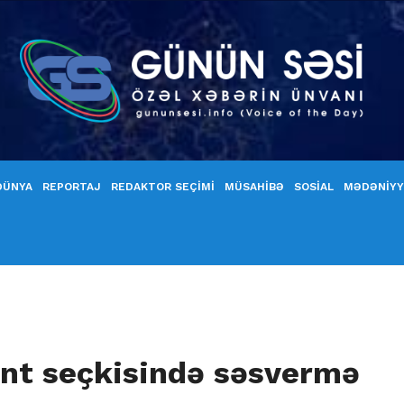
DÜNYA
REPORTAJ
REDAKTOR SEÇİMİ
MÜSAHİBƏ
SOSİAL
MƏDƏNİY
nt seçkisində səsvermə