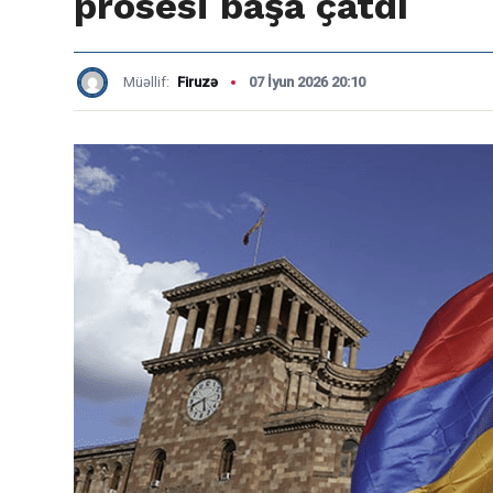
prosesi başa çatdı
Müəllif:
Firuzə
07 İyun 2026 20:10