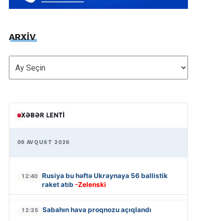
ARXİV
ARXİV
XƏBƏR LENTI
09 AVQUST 2026
Rusiya bu həftə Ukraynaya 56 ballistik
12:40
raket atıb
-Zelenski
Sabahın hava proqnozu açıqlandı
12:35