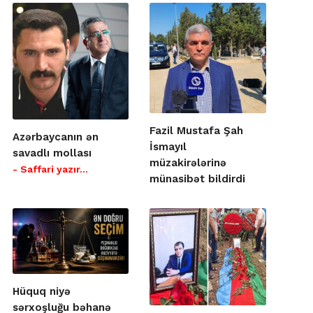
Fazil Mustafa Şah
Azərbaycanın ən
İsmayıl
savadlı mollası
müzakirələrinə
- Saffari yazır…
münasibət bildirdi
Hüquq niyə
sərxoşluğu bəhanə