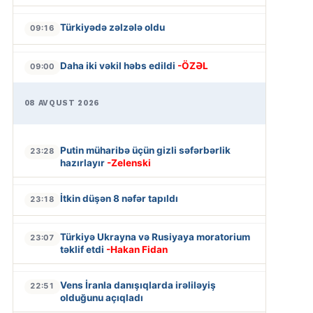
Türkiyədə zəlzələ oldu
09:16
Daha iki vəkil həbs edildi
-ÖZƏL
09:00
08 AVQUST 2026
Putin müharibə üçün gizli səfərbərlik
23:28
hazırlayır
-Zelenski
İtkin düşən 8 nəfər tapıldı
23:18
Türkiyə Ukrayna və Rusiyaya moratorium
23:07
təklif etdi
-Hakan Fidan
Vens İranla danışıqlarda irəliləyiş
22:51
olduğunu açıqladı