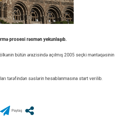
ermə prosesi rəsmən yekunlaşıb.
n ölkənin bütün ərazisində açılmış 2005 seçki məntəqəsinin
rı tərəfindən səslərin hesablanmasına start verilib.