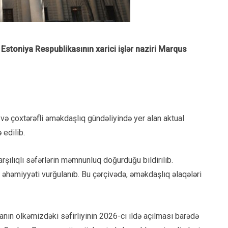
 Estoniya Respublikasının xarici işlər naziri Marqus
 və çoxtərəfli əməkdaşlıq gündəliyində yer alan aktual
 edilib.
rşılıqlı səfərlərin məmnunluq doğurduğu bildirilib.
n əhəmiyyəti vurğulanıb. Bu çərçivədə, əməkdaşlıq əlaqələri
nın ölkəmizdəki səfirliyinin 2026-cı ildə açılması barədə