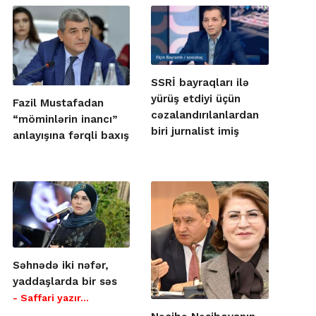
SSRİ bayraqları ilə
yürüş etdiyi üçün
Fazil Mustafadan
cəzalandırılanlardan
“möminlərin inancı”
biri jurnalist imiş
anlayışına fərqli baxış
Səhnədə iki nəfər,
yaddaşlarda bir səs
- Saffari yazır…