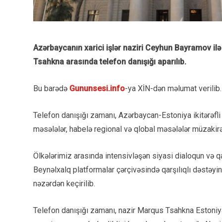
Azərbaycanın xarici işlər naziri Ceyhun Bayramov ilə
Tsahkna arasında telefon danışığı aparılıb.
Bu barədə
Gununsesi.info
-ya XİN-dən məlumat verilib.
Telefon danışığı zamanı, Azərbaycan-Estoniya ikitərəfli
məsələlər, habelə regional və qlobal məsələlər müzakirə
Ölkələrimiz arasında intensivləşən siyasi dialoqun və qa
Beynəlxalq platformalar çərçivəsində qarşılıqlı dəstəyi
nəzərdən keçirilib.
Telefon danışığı zamanı, nazir Marqus Tsahkna Estoniya