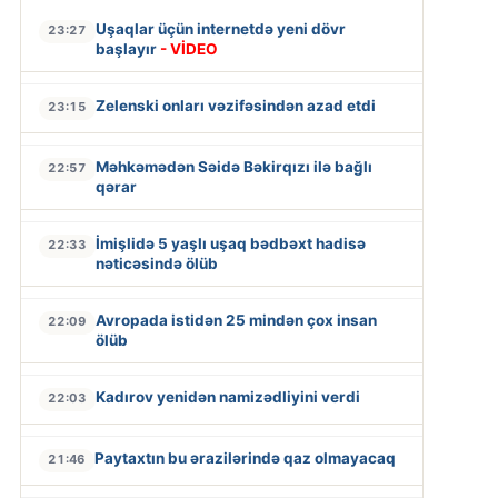
Uşaqlar üçün internetdə yeni dövr
23:27
başlayır
- VİDEO
Zelenski onları vəzifəsindən azad etdi
23:15
Məhkəmədən Səidə Bəkirqızı ilə bağlı
22:57
qərar
İmişlidə 5 yaşlı uşaq bədbəxt hadisə
22:33
nəticəsində ölüb
Avropada istidən 25 mindən çox insan
22:09
ölüb
Kadırov yenidən namizədliyini verdi
22:03
Paytaxtın bu ərazilərində qaz olmayacaq
21:46