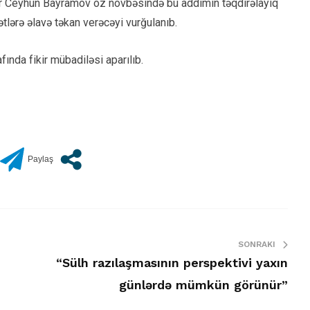
zir Ceyhun Bayramov öz növbəsində bu addımın təqdirəlayiq
tlərə əlavə təkan verəcəyi vurğulanıb.
afında fikir mübadiləsi aparılıb.
SONRAKI
“Sülh razılaşmasının perspektivi yaxın
günlərdə mümkün görünür”