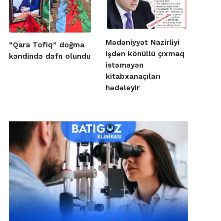
Mədəniyyət Nazirliyi
“Qara Tofiq” doğma
işdən könüllü çıxmaq
kəndində dəfn olundu
istəməyən
kitabxanaçıları
hədələyir