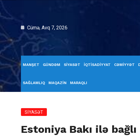
Cümə, Avq 7, 2026
MANŞET
GÜNDƏM
SİYASƏT
İQTİSADİYYAT
CƏMİYYƏT
SAĞLAMLIQ
MAQAZİN
MARAQLI
SİYASƏT
Estoniya Bakı ilə bağlı