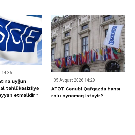
 14:36
05 Avqust 2026 14:28
tına uyğun
al təhlükəsizliyə
ATƏT Cənubi Qafqazda hansı
əyyən etməlidir”
rolu oynamaq istəyir?