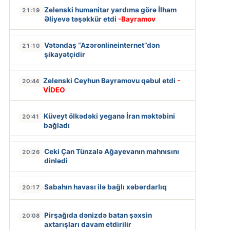
Zelenski humanitar yardıma görə İlham
21:19
Əliyevə təşəkkür etdi
-Bayramov
Vətəndaş “Azəronlineinternet”dən
21:10
şikayətçidir
Zelenski Ceyhun Bayramovu qəbul etdi
-
20:44
VİDEO
Küveyt ölkədəki yeganə İran məktəbini
20:41
bağladı
Ceki Çan Tünzalə Ağayevanın mahnısını
20:26
dinlədi
Sabahın havası ilə bağlı xəbərdarlıq
20:17
Pirşağıda dənizdə batan şəxsin
20:08
axtarışları davam etdirilir