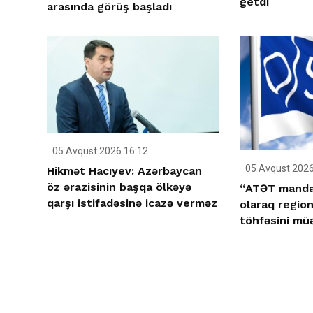
getdi
arasında görüş başladı
05 Avqust 2026 16:12
05 Avqust 2026
Hikmət Hacıyev: Azərbaycan
öz ərazisinin başqa ölkəyə
“ATƏT manda
qarşı istifadəsinə icazə verməz
olaraq region
töhfəsini mü