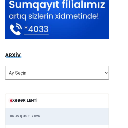
ARXİV
ARXİV
XƏBƏR LENTI
06 AVQUST 2026