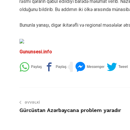
rəsmi qərarın qəbul edildiyi barədə məlumat verib. Na
olduğunu bildirib. Bu addımın iki ölkə arasında münasibə
Bununla yanaşı, digər ikitərəfli və regional məsələlər ətr
Gununsesi.info
ƏVVƏLKI
Gürcüstan Azərbaycana problem yaradır