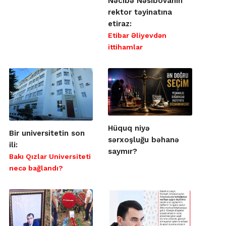
Nəcibə Nəsibovanın
rektor təyinatına
etiraz:
Etibar Əliyevdən
ittihamlar
Hüquq niyə
Bir universitetin son
sərxoşluğu bəhanə
ili:
saymır?
Bakı Qızlar Universiteti
necə bağlandı?