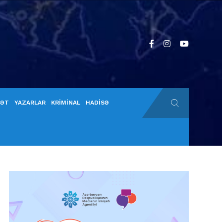
YƏT
YAZARLAR
KRİMİNAL
HADİSƏ