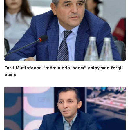
Fazil Mustafadan “möminlərin inancı” anlayışına fərqli
baxış