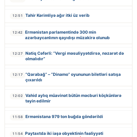
Tahir Kərimliyə ağır itki üz verib
12:51
Ermənistan parlamentində 300 min
12:42
azərbaycanlının qayıdışı müzakirə olunub
Natiq Cəfərli: “Vergi məsuliyyətdirsə, nəzarət də
12:27
olmalıdır”
“Qarabağ” – “Dinamo” oyununun biletləri satışa
12:17
çıxarıldı
Vahid aylıq müavinət bütün məcburi köçkünlərə
12:02
təyin edilmir
Ermənistana 979 ton buğda göndərildi
11:58
Paytaxtda iki iaşə obyektinin fəaliyyəti
11:54