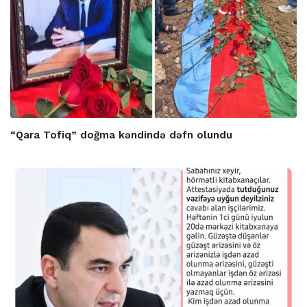
“Qara Tofiq” doğma kəndində dəfn olundu