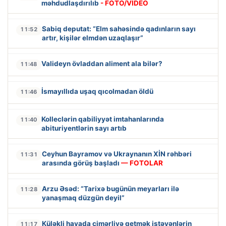
məhdudlaşdırılıb
- FOTO/VİDEO
Sabiq deputat: “Elm sahəsində qadınların sayı
11:52
artır, kişilər elmdən uzaqlaşır”
Valideyn övladdan aliment ala bilər?
11:48
İsmayıllıda uşaq qıcolmadan öldü
11:46
Kolleclərin qabiliyyət imtahanlarında
11:40
abituriyentlərin sayı artıb
Ceyhun Bayramov və Ukraynanın XİN rəhbəri
11:31
arasında görüş başladı
— FOTOLAR
Arzu Əsəd: “Tarixə bugünün meyarları ilə
11:28
yanaşmaq düzgün deyil”
Küləkli havada çimərliyə getmək istəyənlərin
11:17