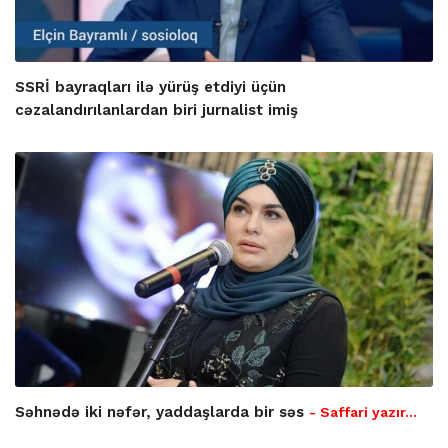
SSRİ bayraqları ilə yürüş etdiyi üçün
cəzalandırılanlardan biri jurnalist imiş
Səhnədə iki nəfər, yaddaşlarda bir səs
- Saffari yazır…