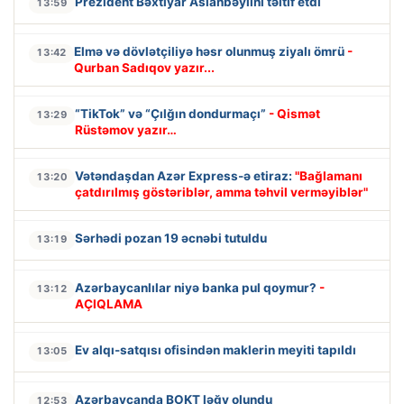
Prezident Bəxtiyar Aslanbəylini təltif etdi
13:59
Elmə və dövlətçiliyə həsr olunmuş ziyalı ömrü
-
13:42
Qurban Sadıqov yazır...
“TikTok” və “Çılğın dondurmaçı”
- Qismət
13:29
Rüstəmov yazır…
Vətəndaşdan Azər Express-ə etiraz:
"Bağlamanı
13:20
çatdırılmış göstəriblər, amma təhvil verməyiblər"
Sərhədi pozan 19 əcnəbi tutuldu
13:19
Azərbaycanlılar niyə banka pul qoymur?
-
13:12
AÇIQLAMA
Ev alqı-satqısı ofisindən maklerin meyiti tapıldı
13:05
Azərbaycanda BOKT ləğv olundu
12:53