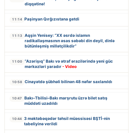
diqqətinə!
Paşinyan Qırğızıstana getdi
11:14
Aqşin Yenisey: “XX əsrdə islamın
11:13
radikallaşmasının əsas səbəbi din deyil, dinlə
bütünləşmiş millətçilikdir”
“Azərişıq” Bakı və ətraf ərazilərində yeni güc
11:00
mərkəzləri yaradır
- Video
Cinayətdə şübhəli bilinən 48 nəfər saxlanıldı
10:58
Bakı–Tbilisi–Bakı marşrutu üzrə bilet satış
10:47
müddəti uzadıldı
3 məktəbəqədər təhsil müəssisəsi BŞTİ-nin
10:44
tabeliyinə verildi