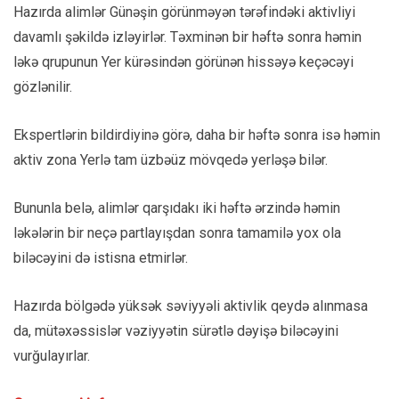
Hazırda alimlər Günəşin görünməyən tərəfindəki aktivliyi
davamlı şəkildə izləyirlər. Təxminən bir həftə sonra həmin
ləkə qrupunun Yer kürəsindən görünən hissəyə keçəcəyi
gözlənilir.
Ekspertlərin bildirdiyinə görə, daha bir həftə sonra isə həmin
aktiv zona Yerlə tam üzbəüz mövqedə yerləşə bilər.
Bununla belə, alimlər qarşıdakı iki həftə ərzində həmin
ləkələrin bir neçə partlayışdan sonra tamamilə yox ola
biləcəyini də istisna etmirlər.
Hazırda bölgədə yüksək səviyyəli aktivlik qeydə alınmasa
da, mütəxəssislər vəziyyətin sürətlə dəyişə biləcəyini
vurğulayırlar.