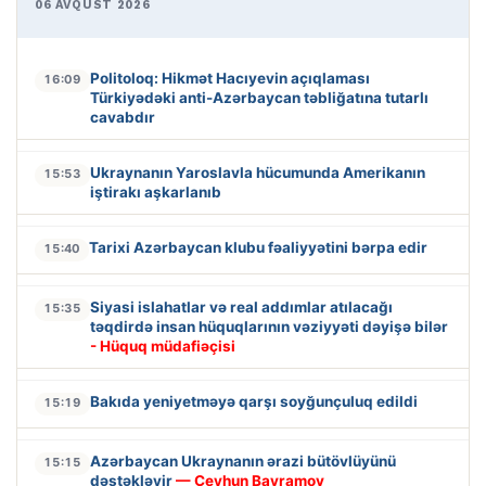
06 AVQUST 2026
Politoloq: Hikmət Hacıyevin açıqlaması
16:09
Türkiyədəki anti-Azərbaycan təbliğatına tutarlı
cavabdır
Ukraynanın Yaroslavla hücumunda Amerikanın
15:53
iştirakı aşkarlanıb
Tarixi Azərbaycan klubu fəaliyyətini bərpa edir
15:40
Siyasi islahatlar və real addımlar atılacağı
15:35
təqdirdə insan hüquqlarının vəziyyəti dəyişə bilər
- Hüquq müdafiəçisi
Bakıda yeniyetməyə qarşı soyğunçuluq edildi
15:19
Azərbaycan Ukraynanın ərazi bütövlüyünü
15:15
dəstəkləyir
— Ceyhun Bayramov