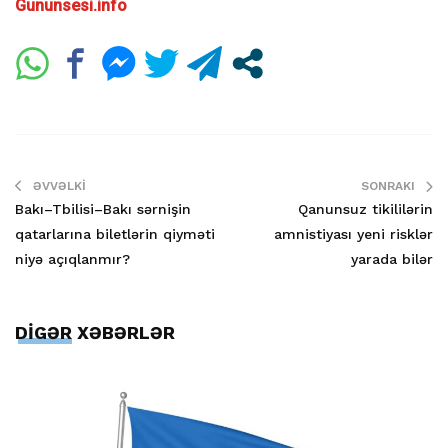
Gununsesi.info
ƏVVƏLKI
SONRAKI
Bakı–Tbilisi–Bakı sərnişin
Qanunsuz tikililərin
qatarlarına biletlərin qiyməti
amnistiyası yeni risklər
niyə açıqlanmır?
yarada bilər
DİGƏR XƏBƏRLƏR