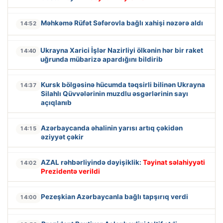
Məhkəmə Rüfət Səfərovla bağlı xahişi nəzərə aldı
14:52
Ukrayna Xarici İşlər Nazirliyi ölkənin hər bir raket
14:40
uğrunda mübarizə apardığını bildirib
Kursk bölgəsinə hücumda təqsirli bilinən Ukrayna
14:37
Silahlı Qüvvələrinin muzdlu əsgərlərinin sayı
açıqlanıb
Azərbaycanda əhalinin yarısı artıq çəkidən
14:15
əziyyət çəkir
AZAL rəhbərliyində dəyişiklik:
Təyinat səlahiyyəti
14:02
Prezidentə verildi
Pezeşkian Azərbaycanla bağlı tapşırıq verdi
14:00