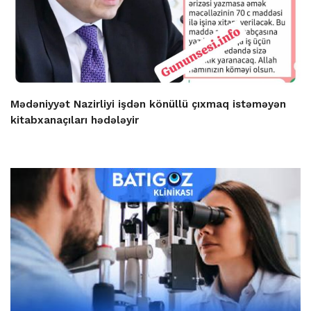
Mədəniyyət Nazirliyi işdən könüllü çıxmaq istəməyən
kitabxanaçıları hədələyir