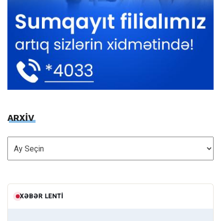
ARXİV
ARXİV
XƏBƏR LENTI