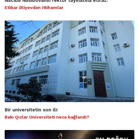
Nəcibə Nəsibovanın rektor təyinatına etiraz:
Etibar Əliyevdən ittihamlar
Bir universitetin son ili:
Bakı Qızlar Universiteti necə bağlandı?