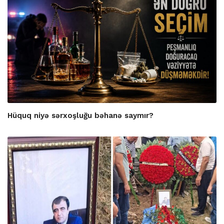
Hüquq niyə sərxoşluğu bəhanə saymır?