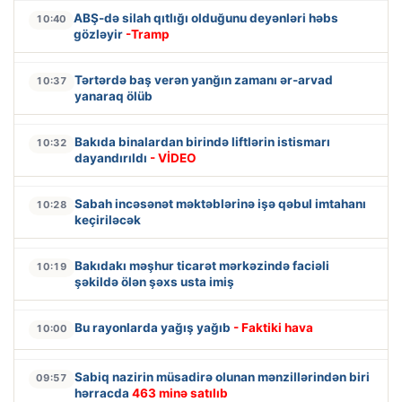
ABŞ-də silah qıtlığı olduğunu deyənləri həbs
10:40
gözləyir
-Tramp
Tərtərdə baş verən yanğın zamanı ər-arvad
10:37
yanaraq ölüb
Bakıda binalardan birində liftlərin istismarı
10:32
dayandırıldı
- VİDEO
Sabah incəsənət məktəblərinə işə qəbul imtahanı
10:28
keçiriləcək
Bakıdakı məşhur ticarət mərkəzində faciəli
10:19
şəkildə ölən şəxs usta imiş
Bu rayonlarda yağış yağıb
- Faktiki hava
10:00
Sabiq nazirin müsadirə olunan mənzillərindən biri
09:57
hərracda
463 minə satılıb