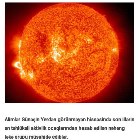
Alimlər Günəşin Yerdən görünməyən hissəsində son illərin
ən təhlükəli aktivlik ocaqlarından hesab edilən nəhəng
ləkə qrupu müşahidə ediblər.