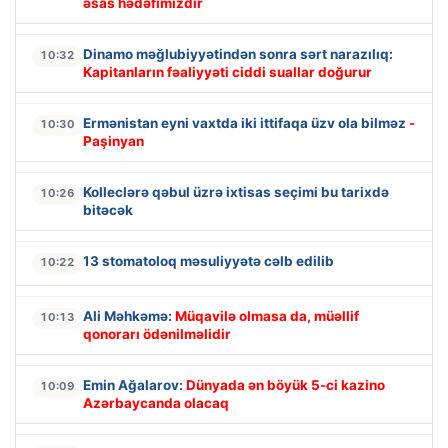
əsas hədəfimizdir
Dinamo məğlubiyyətindən sonra sərt narazılıq:
10:32
Kapitanların fəaliyyəti ciddi suallar doğurur
Ermənistan eyni vaxtda iki ittifaqa üzv ola bilməz
-
10:30
Paşinyan
Kolleclərə qəbul üzrə ixtisas seçimi bu tarixdə
10:26
bitəcək
13 stomatoloq məsuliyyətə cəlb edilib
10:22
Ali Məhkəmə:
Müqavilə olmasa da, müəllif
10:13
qonorarı ödənilməlidir
Emin Ağalarov:
Dünyada ən böyük 5-ci kazino
10:09
Azərbaycanda olacaq