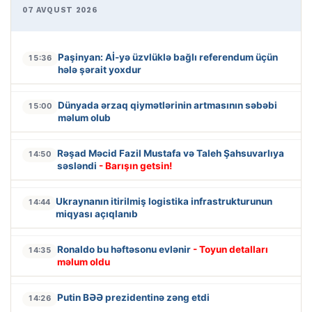
07 AVQUST 2026
Paşinyan: Aİ-yə üzvlüklə bağlı referendum üçün
15:36
hələ şərait yoxdur
Dünyada ərzaq qiymətlərinin artmasının səbəbi
15:00
məlum olub
Rəşad Məcid Fazil Mustafa və Taleh Şahsuvarlıya
14:50
səsləndi
- Barışın getsin!
Ukraynanın itirilmiş logistika infrastrukturunun
14:44
miqyası açıqlanıb
Ronaldo bu həftəsonu evlənir
- Toyun detalları
14:35
məlum oldu
Putin BƏƏ prezidentinə zəng etdi
14:26