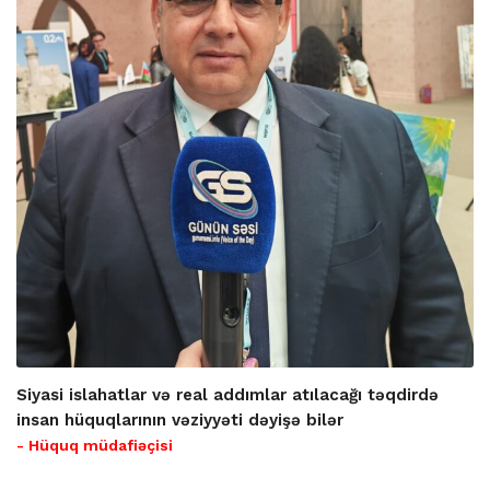
Siyasi islahatlar və real addımlar atılacağı təqdirdə
insan hüquqlarının vəziyyəti dəyişə bilər
- Hüquq müdafiəçisi