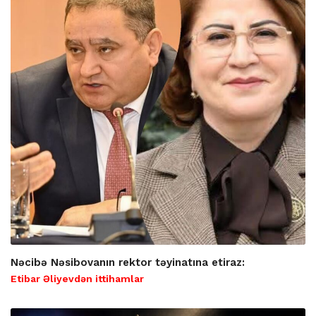
Nəcibə Nəsibovanın rektor təyinatına etiraz:
Etibar Əliyevdən ittihamlar