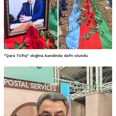
“Qara Tofiq” doğma kəndində dəfn olundu