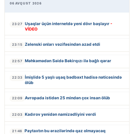
06 AVQUST 2026
Uşaqlar üçün internetdə yeni dövr başlayır
-
23:27
VİDEO
Zelenski onları vəzifəsindən azad etdi
23:15
Məhkəmədən Səidə Bəkirqızı ilə bağlı qərar
22:57
İmişlidə 5 yaşlı uşaq bədbəxt hadisə nəticəsində
22:33
ölüb
Avropada istidən 25 mindən çox insan ölüb
22:09
Kadırov yenidən namizədliyini verdi
22:03
Paytaxtın bu ərazilərində qaz olmayacaq
21:46