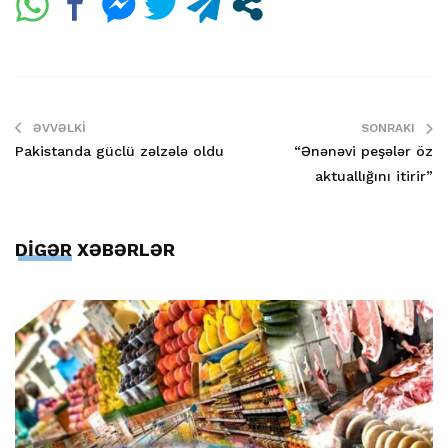
ƏVVƏLKI
SONRAKI
Pakistanda güclü zəlzələ oldu
“Ənənəvi peşələr öz
aktuallığını itirir”
DİGƏR XƏBƏRLƏR