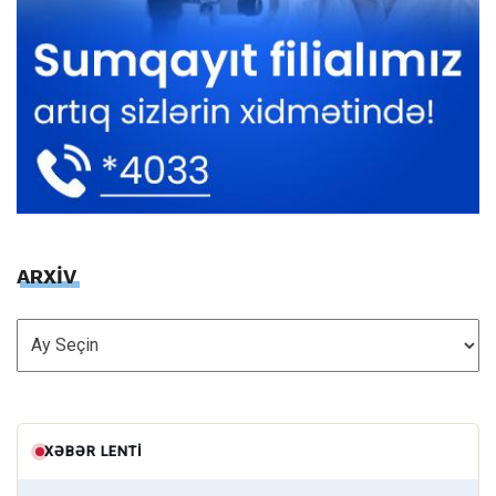
ARXİV
ARXİV
XƏBƏR LENTI