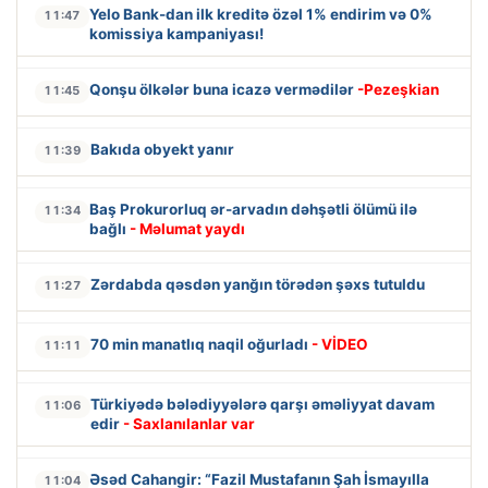
Yelo Bank-dan ilk kreditə özəl 1% endirim və 0%
11:47
komissiya kampaniyası!
Qonşu ölkələr buna icazə vermədilər
-Pezeşkian
11:45
Bakıda obyekt yanır
11:39
Baş Prokurorluq ər-arvadın dəhşətli ölümü ilə
11:34
bağlı
- Məlumat yaydı
Zərdabda qəsdən yanğın törədən şəxs tutuldu
11:27
70 min manatlıq naqil oğurladı
- VİDEO
11:11
Türkiyədə bələdiyyələrə qarşı əməliyyat davam
11:06
edir
- Saxlanılanlar var
Əsəd Cahangir: “Fazil Mustafanın Şah İsmayılla
11:04