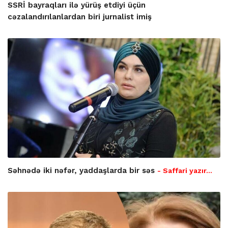
SSRİ bayraqları ilə yürüş etdiyi üçün
cəzalandırılanlardan biri jurnalist imiş
Səhnədə iki nəfər, yaddaşlarda bir səs
- Saffari yazır…