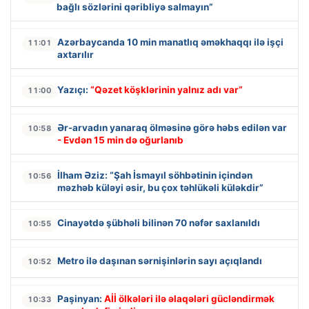
bağlı sözlərini qəribliyə salmayın”
Azərbaycanda 10 min manatlıq əməkhaqqı ilə işçi
11:01
axtarılır
Yazıçı:
“Qəzet köşklərinin yalnız adı var”
11:00
Ər-arvadın yanaraq ölməsinə görə həbs edilən var
10:58
- Evdən 15 min də oğurlanıb
İlham Əziz: “Şah İsmayıl söhbətinin içindən
10:56
məzhəb küləyi əsir, bu çox təhlükəli küləkdir”
Cinayətdə şübhəli bilinən 70 nəfər saxlanıldı
10:55
Metro ilə daşınan sərnişinlərin sayı açıqlandı
10:52
Paşinyan:
Aİİ ölkələri ilə əlaqələri gücləndirmək
10:33