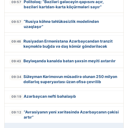
Politoloq: “Bəziləri gələcəyin qapısını açır,
09:57
bəziləri kartdan-karta köçürmələri sayır”
“Rusiya köhnə təhlükəsizlik modelindən
09:57
uzaqlaşır”
Rusiyadan Ermənistana Azərbaycandan tranzit
09:46
keçməklə buğda və daş kömür göndəriləcək
Beyləqanda kanalda batan şəxsin meyiti axtarılır
09:43
Süleyman Kərimovun müsadirə olunan 250 milyon
09:34
dollarlıq superyaxtası üzən ofisə çevrilib
Azərbaycan nefti bahalaşıb
09:19
“Avrasiyanın yeni xəritəsində Azərbaycanın çəkisi
09:12
artır”