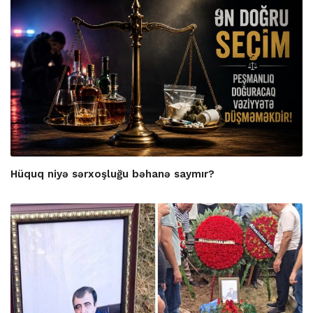
Hüquq niyə sərxoşluğu bəhanə saymır?