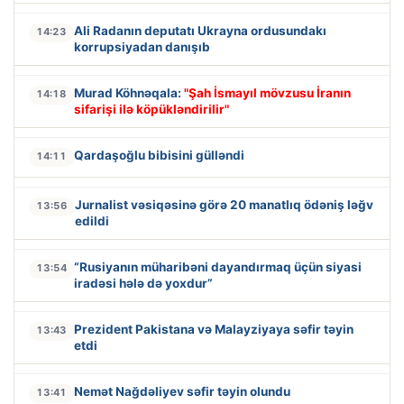
Ali Radanın deputatı Ukrayna ordusundakı
14:23
korrupsiyadan danışıb
Murad Köhnəqala:
"Şah İsmayıl mövzusu İranın
14:18
sifarişi ilə köpükləndirilir"
Qardaşoğlu bibisini gülləndi
14:11
Jurnalist vəsiqəsinə görə 20 manatlıq ödəniş ləğv
13:56
edildi
“Rusiyanın müharibəni dayandırmaq üçün siyasi
13:54
iradəsi hələ də yoxdur”
Prezident Pakistana və Malayziyaya səfir təyin
13:43
etdi
Nemət Nağdəliyev səfir təyin olundu
13:41