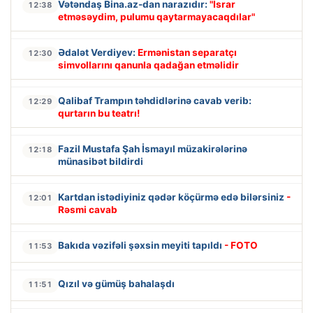
Vətəndaş Bina.az-dan narazıdır:
"İsrar
12:38
etməsəydim, pulumu qaytarmayacaqdılar"
Ədalət Verdiyev:
Ermənistan separatçı
12:30
simvollarını qanunla qadağan etməlidir
Qalibaf Trampın təhdidlərinə cavab verib:
12:29
qurtarın bu teatrı!
Fazil Mustafa Şah İsmayıl müzakirələrinə
12:18
münasibət bildirdi
Kartdan istədiyiniz qədər köçürmə edə bilərsiniz
-
12:01
Rəsmi cavab
Bakıda vəzifəli şəxsin meyiti tapıldı
- FOTO
11:53
Qızıl və gümüş bahalaşdı
11:51