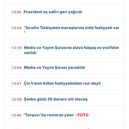
Prezident üç səfiri geri çağırdı
13:40
“İsrailin Türkiyənin maraqlarına zidd fəaliyyəti var
13:28
“
Media və Yayım Şurasına əlavə hüquq və vəzifələr
13:19
verildi
Media və Yayım Şurası yaradıldı
13:08
Çin İranın bütün fəaliyyətindən razı deyil
13:01
Şənbə günü 39 dərəcə isti olacaq
12:56
“Torqovı”da restoran yanır
- FOTO
12:44