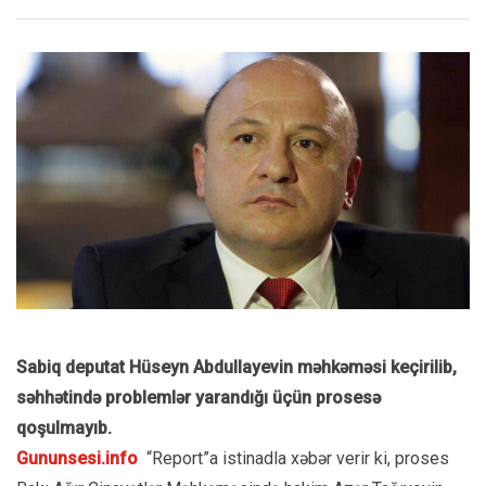
Sabiq deputat Hüseyn Abdullayevin məhkəməsi keçirilib,
səhhətində problemlər yarandığı üçün prosesə
qoşulmayıb.
Gununsesi.info
“Report”a istinadla xəbər verir ki, proses