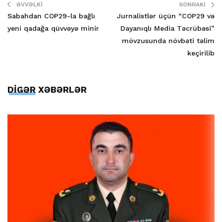
ƏVVƏLKI
SONRAKI
Sabahdan COP29-la bağlı
Jurnalistlər üçün “COP29 və
yeni qadağa qüvvəyə minir
Dayanıqlı Media Təcrübəsi”
mövzusunda növbəti təlim
keçirilib
DİGƏR XƏBƏRLƏR