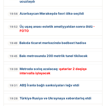
ucuzlaşdı
Azərbaycan Mərakeşdə fəxri ölkə seçildi
19:56
Üç uşaq anası estetik əməliyyatdan sonra öldü
-
19:52
FOTO
Bakıda ticarət mərkəzində bədbəxt hadisə
19:49
Bakı metrosunda 200 metrlik tunel tikiləcək
19:45
Metroda sıxlıq azalacaq:
qatarlar 2 dəqiqə
19:39
intervalla işləyəcək
ABŞ İranla bağlı sanksiyaları ləğv etdi
19:31
Türkiyə Rusiya və Ukraynaya xəbərdarlıq etdi
19:28