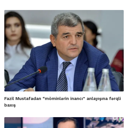
Fazil Mustafadan “möminlərin inancı” anlayışına fərqli
baxış