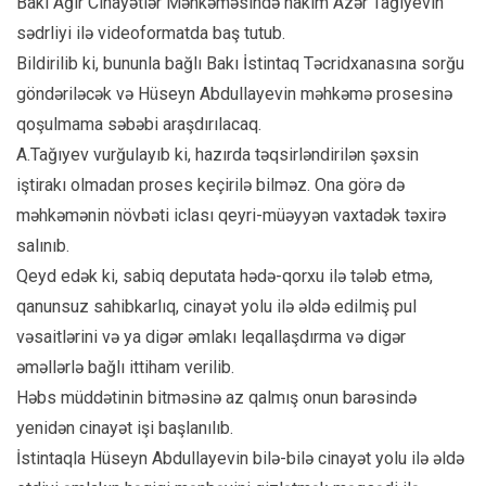
Bakı Ağır Cinayətlər Məhkəməsində hakim Azər Tağıyevin
sədrliyi ilə videoformatda baş tutub.
Bildirilib ki, bununla bağlı Bakı İstintaq Təcridxanasına sorğu
göndəriləcək və Hüseyn Abdullayevin məhkəmə prosesinə
qoşulmama səbəbi araşdırılacaq.
A.Tağıyev vurğulayıb ki, hazırda təqsirləndirilən şəxsin
iştirakı olmadan proses keçirilə bilməz. Ona görə də
məhkəmənin növbəti iclası qeyri-müəyyən vaxtadək təxirə
salınıb.
Qeyd edək ki, sabiq deputata hədə-qorxu ilə tələb etmə,
qanunsuz sahibkarlıq, cinayət yolu ilə əldə edilmiş pul
vəsaitlərini və ya digər əmlakı leqallaşdırma və digər
əməllərlə bağlı ittiham verilib.
Həbs müddətinin bitməsinə az qalmış onun barəsində
yenidən cinayət işi başlanılıb.
İstintaqla Hüseyn Abdullayevin bilə-bilə cinayət yolu ilə əldə