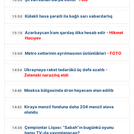
Küləkli hava şəraiti ilə bağlı sarı xəbərdarlıq
15:50
Azərbaycan İranı qardaş ölkə hesab edir
- Hikmət
15:18
Hacıyev
Metro xətlərinin ayrılmasının üstünlükləri
- FOTO
15:09
Ukraynaya raket tədarükü üç dəfə azalıb
-
14:54
Zelenski narazılıq etdi
Moskva bölgəsində dron həyəcanı elan edilib
14:46
Kirayə mənzil fonduna daha 204 mənzil əlavə
14:43
olundu
Çempionlar Liqası: “Sabah”ın bugünkü oyunu
14:38
hansı TV-də yayımlanacaq?