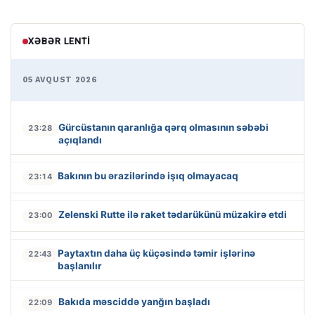
XƏBƏR LENTI
05 AVQUST 2026
Gürcüstanın qaranlığa qərq olmasının səbəbi
23:28
açıqlandı
Bakının bu ərazilərində işıq olmayacaq
23:14
Zelenski Rutte ilə raket tədarükünü müzakirə etdi
23:00
Paytaxtın daha üç küçəsində təmir işlərinə
22:43
başlanılır
Bakıda məsciddə yanğın başladı
22:09