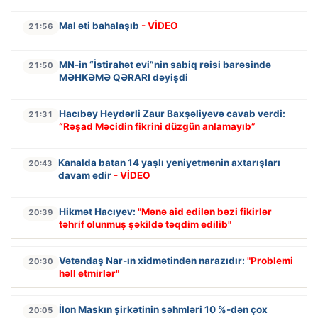
Mal əti bahalaşıb
- VİDEO
21:56
MN-in “İstirahət evi”nin sabiq rəisi barəsində
21:50
MƏHKƏMƏ QƏRARI dəyişdi
Hacıbəy Heydərli Zaur Baxşəliyevə cavab verdi:
21:31
“Rəşad Məcidin fikrini düzgün anlamayıb”
Kanalda batan 14 yaşlı yeniyetmənin axtarışları
20:43
davam edir
- VİDEO
Hikmət Hacıyev:
"Mənə aid edilən bəzi fikirlər
20:39
təhrif olunmuş şəkildə təqdim edilib"
Vətəndaş Nar-ın xidmətindən narazıdır:
"Problemi
20:30
həll etmirlər"
İlon Maskın şirkətinin səhmləri 10 %-dən çox
20:05