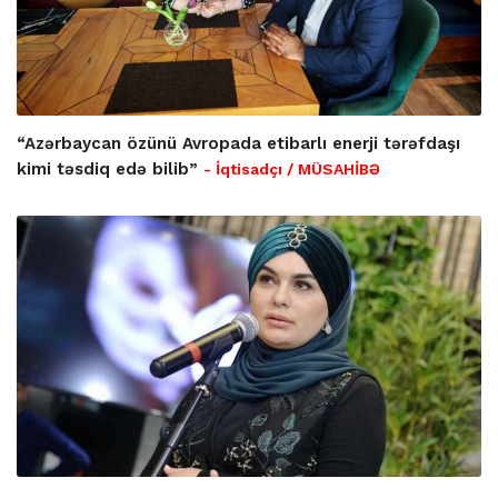
“Azərbaycan özünü Avropada etibarlı enerji tərəfdaşı
kimi təsdiq edə bilib”
- İqtisadçı / MÜSAHİBƏ