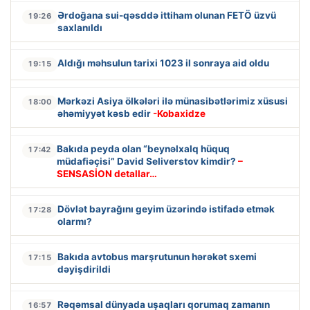
Ərdoğana sui-qəsddə ittiham olunan FETÖ üzvü
19:26
saxlanıldı
Aldığı məhsulun tarixi 1023 il sonraya aid oldu
19:15
Mərkəzi Asiya ölkələri ilə münasibətlərimiz xüsusi
18:00
əhəmiyyət kəsb edir
-Kobaxidze
Bakıda peyda olan “beynəlxalq hüquq
17:42
müdafiəçisi” David Seliverstov kimdir?
–
SENSASİON detallar…
Dövlət bayrağını geyim üzərində istifadə etmək
17:28
olarmı?
Bakıda avtobus marşrutunun hərəkət sxemi
17:15
dəyişdirildi
Rəqəmsal dünyada uşaqları qorumaq zamanın
16:57