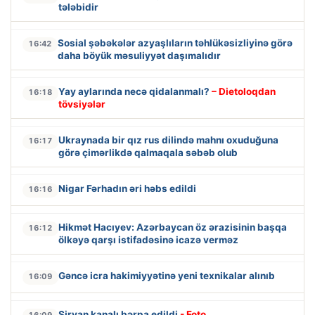
tələbidir
Sosial şəbəkələr azyaşlıların təhlükəsizliyinə görə
16:42
daha böyük məsuliyyət daşımalıdır
Yay aylarında necə qidalanmalı?
– Dietoloqdan
16:18
tövsiyələr
Ukraynada bir qız rus dilində mahnı oxuduğuna
16:17
görə çimərlikdə qalmaqala səbəb olub
Nigar Fərhadın əri həbs edildi
16:16
Hikmət Hacıyev: Azərbaycan öz ərazisinin başqa
16:12
ölkəyə qarşı istifadəsinə icazə verməz
Gəncə icra hakimiyyətinə yeni texnikalar alınıb
16:09
Şirvan kanalı bərpa edildi
- Foto
16:09