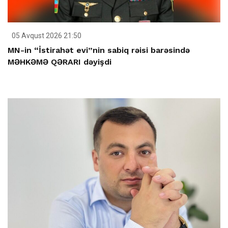
05 Avqust 2026 21:50
MN-in “İstirahət evi”nin sabiq rəisi barəsində
MƏHKƏMƏ QƏRARI dəyişdi