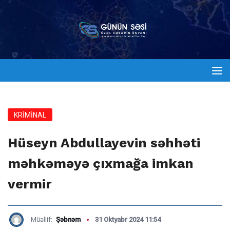
KRİMİNAL
Hüseyn Abdullayevin səhhəti
məhkəməyə çıxmağa imkan
vermir
Müəllif:
Şəbnəm
31 Oktyabr 2024 11:54