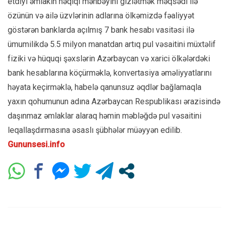
etdiyi əmlakın həqiqi mənbəyini gizlətmək məqsədi ilə
özünün və ailə üzvlərinin adlarına ölkəmizdə fəaliyyət
göstərən banklarda açılmış 7 bank hesabı vasitəsi ilə
ümumilikdə 5.5 milyon manatdan artıq pul vəsaitini müxtəlif
fiziki və hüquqi şəxslərin Azərbaycan və xarici ölkələrdəki
bank hesablarına köçürməklə, konvertasiya əməliyyatlarını
həyata keçirməklə, habelə qanunsuz əqdlər bağlamaqla
yaxın qohumunun adına Azərbaycan Respublikası ərazisində
daşınmaz əmlaklar alaraq həmin məbləğdə pul vəsaitini
leqallaşdırmasına əsaslı şübhələr müəyyən edilib.
Gununsesi.info