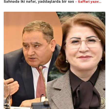
Səhnədə iki nəfər, yaddaşlarda bir səs
- Saffari yazır…