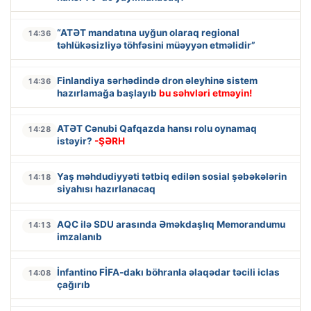
“ATƏT mandatına uyğun olaraq regional
14:36
təhlükəsizliyə töhfəsini müəyyən etməlidir”
Finlandiya sərhədində dron əleyhinə sistem
14:36
hazırlamağa başlayıb
bu səhvləri etməyin!
ATƏT Cənubi Qafqazda hansı rolu oynamaq
14:28
istəyir?
-ŞƏRH
Yaş məhdudiyyəti tətbiq edilən sosial şəbəkələrin
14:18
siyahısı hazırlanacaq
AQC ilə SDU arasında Əməkdaşlıq Memorandumu
14:13
imzalanıb
İnfantino FİFA-dakı böhranla əlaqədar təcili iclas
14:08
çağırıb