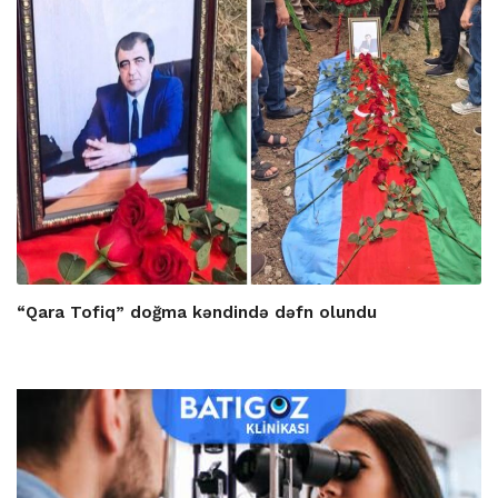
“Qara Tofiq” doğma kəndində dəfn olundu