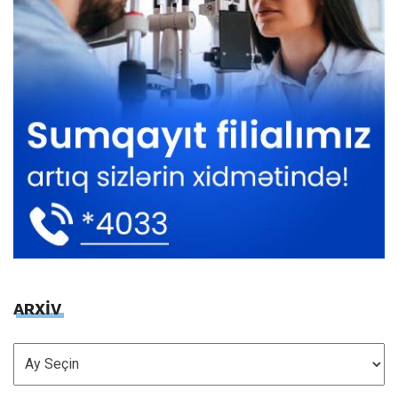
ARXİV
ARXİV