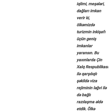
iqlimi, meşələri,
dağları imkan
verir ki,
ölkəmizdə
turizmin inkişafı
üçün geniş
imkanlar
yaransın. Bu
yaxınlarda Çin
Xalq Respublikası
ilə qarşılıqlı
şəkildə viza
rejiminin ləğvi ilə
də bağlı
razılaşma əldə
etdik. Ölkə