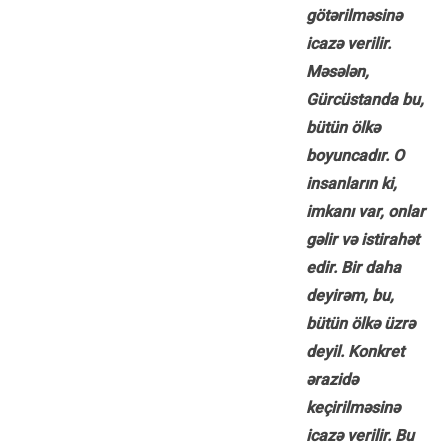
götərilməsinə
icazə verilir.
Məsələn,
Gürcüstanda bu,
bütün ölkə
boyuncadır. O
insanların ki,
imkanı var, onlar
gəlir və istirahət
edir. Bir daha
deyirəm, bu,
bütün ölkə üzrə
deyil. Konkret
ərazidə
keçirilməsinə
icazə verilir. Bu