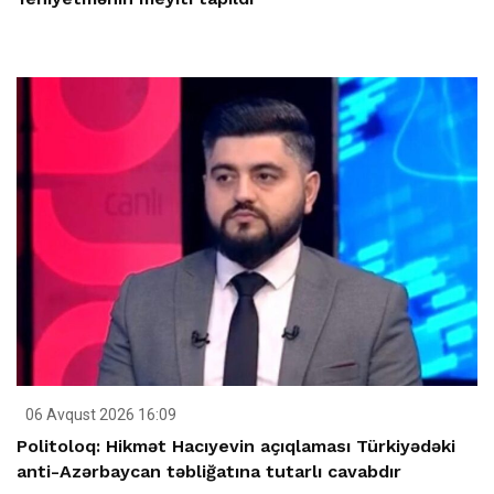
06 Avqust 2026 16:09
Politoloq: Hikmət Hacıyevin açıqlaması Türkiyədəki
anti-Azərbaycan təbliğatına tutarlı cavabdır