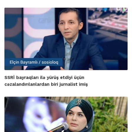
SSRİ bayraqları ilə yürüş etdiyi üçün
cəzalandırılanlardan biri jurnalist imiş