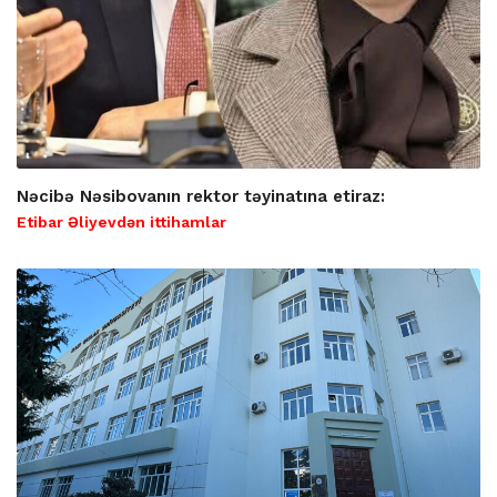
Nəcibə Nəsibovanın rektor təyinatına etiraz:
Etibar Əliyevdən ittihamlar