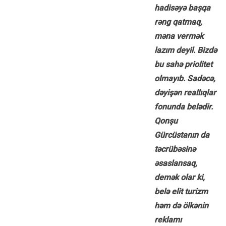
hadisəyə başqa
rəng qatmaq,
məna vermək
lazım deyil. Bizdə
bu sahə priolitet
olmayıb. Sadəcə,
dəyişən reallıqlar
fonunda belədir.
Qonşu
Gürcüstanın da
təcrübəsinə
əsaslansaq,
demək olar ki,
belə elit turizm
həm də ölkənin
reklamı