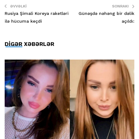
ƏVVƏLKI
SONRAKI
Rusiya Şimali Koreya raketləri
Günəşdə nəhəng bir dəlik
ilə hücuma keçdi
açıldı:
DİGƏR XƏBƏRLƏR