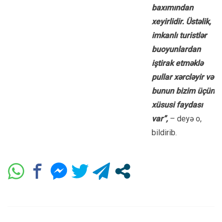
baxımından
xeyirlidir. Üstəlik,
imkanlı turistlər
buoyunlardan
iştirak etməklə
pullar xərcləyir və
bunun bizim üçün
xüsusi faydası
var”,
– deyə o,
bildirib.