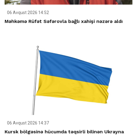
06 Avqust 2026 14:52
Məhkəmə Rüfət Səfərovla bağlı xahişi nəzərə aldı
06 Avqust 2026 14:37
Kursk bölgəsinə hücumda təqsirli bilinən Ukrayna