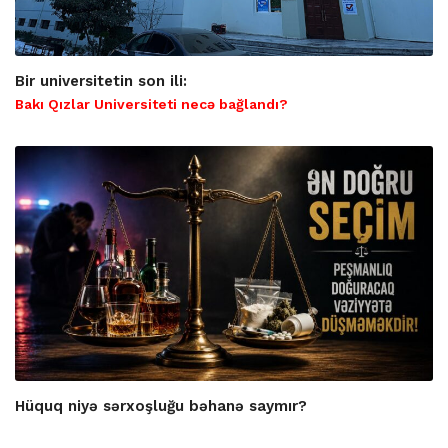
Bir universitetin son ili:
Bakı Qızlar Universiteti necə bağlandı?
Hüquq niyə sərxoşluğu bəhanə saymır?