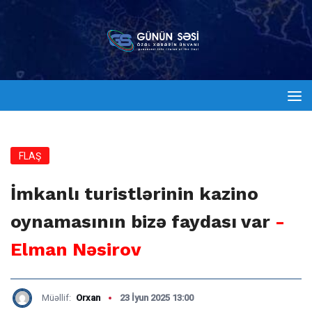
FLAŞ
İmkanlı turistlərinin kazino
oynamasının bizə faydası var
-
Elman Nəsirov
Müəllif:
Orxan
23 İyun 2025 13:00