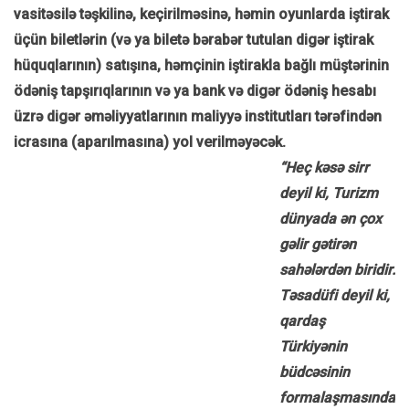
vasitəsilə təşkilinə, keçirilməsinə, həmin oyunlarda iştirak
üçün biletlərin (və ya biletə bərabər tutulan digər iştirak
hüquqlarının) satışına, həmçinin iştirakla bağlı müştərinin
ödəniş tapşırıqlarının və ya bank və digər ödəniş hesabı
üzrə digər əməliyyatlarının maliyyə institutları tərəfindən
icrasına (aparılmasına) yol verilməyəcək.
“Heç kəsə sirr
deyil ki, Turizm
dünyada ən çox
gəlir gətirən
sahələrdən biridir.
Təsadüfi deyil ki,
qardaş
Türkiyənin
büdcəsinin
formalaşmasında