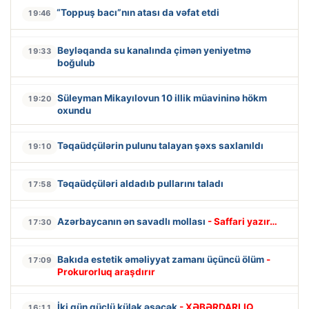
“Toppuş bacı”nın atası da vəfat etdi
19:46
Beyləqanda su kanalında çimən yeniyetmə
19:33
boğulub
Süleyman Mikayılovun 10 illik müavininə hökm
19:20
oxundu
Təqaüdçülərin pulunu talayan şəxs saxlanıldı
19:10
Təqaüdçüləri aldadıb pullarını taladı
17:58
Azərbaycanın ən savadlı mollası
- Saffari yazır…
17:30
Bakıda estetik əməliyyat zamanı üçüncü ölüm
-
17:09
Prokurorluq araşdırır
İki gün güclü külək əsəcək
- XƏBƏRDARLIQ
16:11