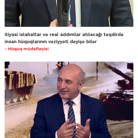
Siyasi islahatlar və real addımlar atılacağı təqdirdə
insan hüquqlarının vəziyyəti dəyişə bilər
- Hüquq müdafiəçisi