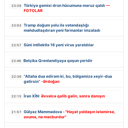
Türkiyə gəmisi dron hücumuna məruz qaldı
—
23:26
FOTOLAR
Tramp doğum yolu ilə vətəndaşlığı
23:03
məhdudlaşdıran yeni fərmanlar imzaladı
Süni intllektlə 16 yeni virus yaratdılar
22:57
Belçika Qrenlandiyaya qoşun yeridir
22:49
“Allaha dua edirəm ki, bu, bölgəmizə xeyir-dua
22:36
gətirsin”
-Ərdoğan
İran XİN:
Əvvəlcə qalib gəlin, sonra danışın
22:15
Gülyaz Məmmədova
- "Həyat yoldaşın istəmirsə,
21:57
oxuma, nə məcburdur"