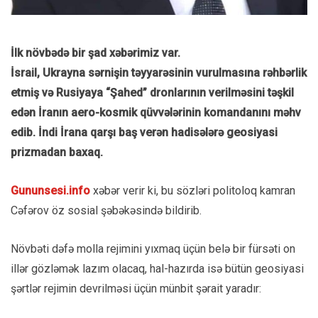
İlk növbədə bir şad xəbərimiz var.
İsrail, Ukrayna sərnişin təyyarəsinin vurulmasına rəhbərlik
etmiş və Rusiyaya “Şahed” dronlarının verilməsini təşkil
edən İranın aero-kosmik qüvvələrinin komandanını məhv
edib.
İndi İrana qarşı baş verən hadisələrə geosiyasi
prizmadan baxaq.
Gununsesi.info
xəbər verir ki, bu sözləri politoloq kamran
Cəfərov öz sosial şəbəkəsində bildirib.
Növbəti dəfə molla rejimini yıxmaq üçün belə bir fürsəti on
illər gözləmək lazım olacaq, hal-hazırda isə bütün geosiyasi
şərtlər rejimin devrilməsi üçün münbit şərait yaradır: