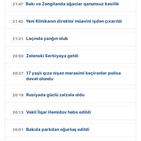
Bakı və Zəngilanda ağaclar qanunsuz kəsilib
21:47
Yeni Klinikanın direktor müavini işdən çıxarıldı
21:42
Laçında yanğın olub
21:21
Zelenski Serbiyaya getdi
20:50
17 yaşlı qıza nişan mərasimi keçirənlər polisə
20:27
dəvət olundu
Rusiyada güclü zəlzələ oldu
20:18
Vəkil İlqar Həmidov həbs edildi
20:13
Bakıda parkdan oğurluq edildi
20:01