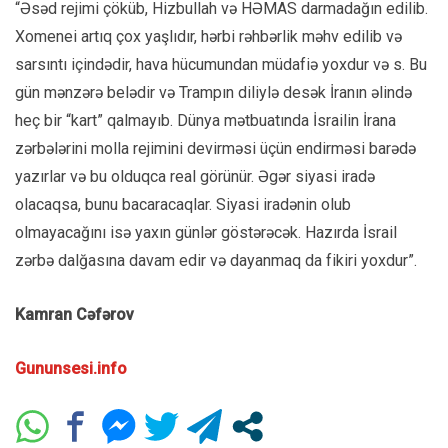
“Əsəd rejimi çöküb, Hizbullah və HƏMAS darmadağın edilib.
Xomenei artıq çox yaşlıdır, hərbi rəhbərlik məhv edilib və
sarsıntı içindədir, hava hücumundan müdafiə yoxdur və s. Bu
gün mənzərə belədir və Trampın diliylə desək İranın əlində
heç bir “kart” qalmayıb. Dünya mətbuatında İsrailin İrana
zərbələrini molla rejimini devirməsi üçün endirməsi barədə
yazırlar və bu olduqca real görünür. Əgər siyasi iradə
olacaqsa, bunu bacaracaqlar. Siyasi iradənin olub
olmayacağını isə yaxın günlər göstərəcək. Hazırda İsrail
zərbə dalğasına davam edir və dayanmaq da fikiri yoxdur”.
Kamran Cəfərov
Gununsesi.info