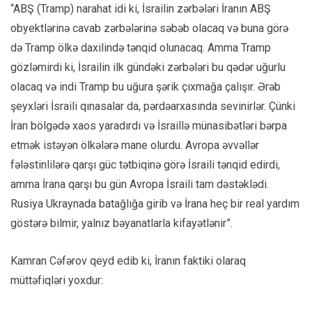
“ABŞ (Tramp) narahat idi ki, İsrailin zərbələri İranın ABŞ
obyektlərinə cavab zərbələrinə səbəb olacaq və buna görə
də Tramp ölkə daxilində tənqid olunacaq. Amma Tramp
gözləmirdi ki, İsrailin ilk gündəki zərbələri bu qədər uğurlu
olacaq və indi Tramp bu uğura şərik çıxmağa çalışır. Ərəb
şeyxləri İsraili qınasalar da, pərdəarxasında sevinirlər. Çünki
İran bölgədə xaos yaradırdı və İsraillə münasibətləri bərpa
etmək istəyən ölkələrə mane olurdu. Avropa əvvəllər
fələstinlilərə qarşı güc tətbiqinə görə İsraili tənqid edirdi,
amma İrana qarşı bu gün Avropa İsraili tam dəstəklədi.
Rusiya Ukraynada batağlığa girib və İrana heç bir real yardım
göstərə bilmir, yalnız bəyanatlarla kifayətlənir”.
Kamran Cəfərov qeyd edib ki, İranın faktiki olaraq
müttəfiqləri yoxdur: