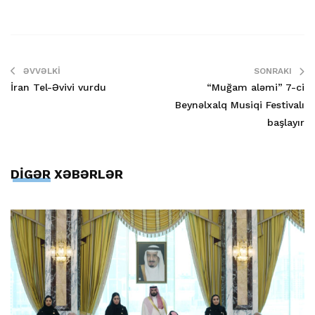
ƏVVƏLKI
SONRAKI
İran Tel-Əvivi vurdu
“Muğam aləmi” 7-ci
Beynəlxalq Musiqi Festivalı
başlayır
DİGƏR XƏBƏRLƏR