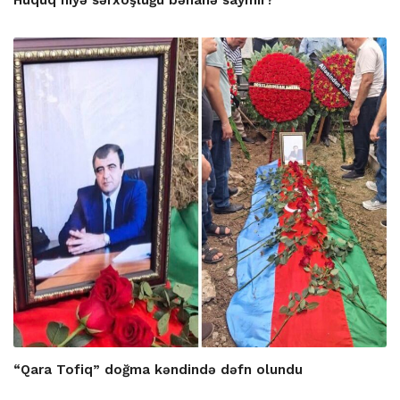
“Qara Tofiq” doğma kəndində dəfn olundu