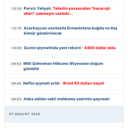
Pərviz Yəhyalı:
Təhsilin yaxasından “bacarıqlı
10:28
əlləri” çəkməyin vaxtıdır...
Azərbaycan vasitəsilə Ermənistana buğda və daş
10:18
kömür göndəriləcək
Qızılın qiymətində yeni rekord
- 4400 dollar oldu
10:09
Milli Qəhrəman Hökumə Əliyevanın doğum
09:54
günüdür
Neftin qiyməti artdı
- Brent 83 dolları keçdi
09:44
Həbs edilən vəkil məhkəmə sədrinin qayınıdır
08:53
07 AVQUST 2026