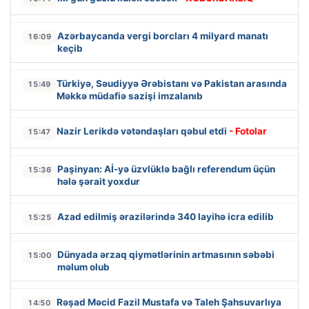
Azərbaycanda vergi borcları 4 milyard manatı
16:09
keçib
Türkiyə, Səudiyyə Ərəbistanı və Pakistan arasında
15:49
Məkkə müdafiə sazişi imzalanıb
Nazir Lerikdə vətəndaşları qəbul etdi
- Fotolar
15:47
Paşinyan: Aİ-yə üzvlüklə bağlı referendum üçün
15:36
hələ şərait yoxdur
Azad edilmiş ərazilərində 340 layihə icra edilib
15:25
Dünyada ərzaq qiymətlərinin artmasının səbəbi
15:00
məlum olub
Rəşad Məcid Fazil Mustafa və Taleh Şahsuvarlıya
14:50