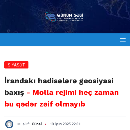
SİYASƏT
İrandakı hadisələrə geosiyasi
baxış
- Molla rejimi heç zaman
bu qədər zəif olmayıb
Müəllif:
Günel
13 İyun 2025 22:31