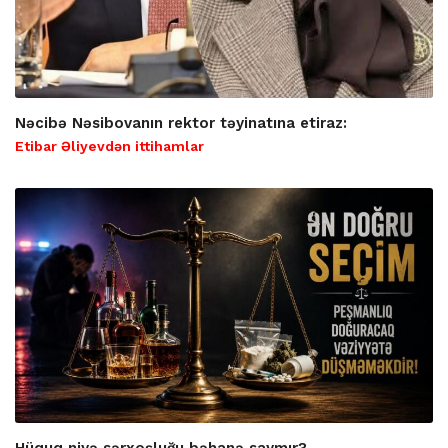
Nəcibə Nəsibovanın rektor təyinatına etiraz:
Etibar Əliyevdən ittihamlar
Hüquq niyə sərxoşluğu bəhanə saymır?