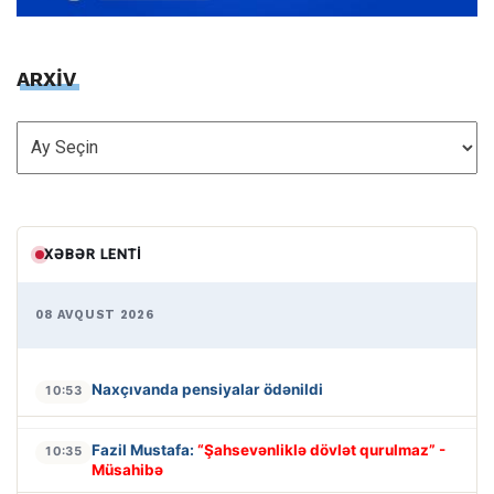
ARXİV
ARXİV
XƏBƏR LENTI
08 AVQUST 2026
Naxçıvanda pensiyalar ödənildi
10:53
Fazil Mustafa:
“Şahsevənliklə dövlət qurulmaz” -
10:35
Müsahibə