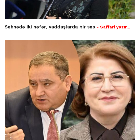
Səhnədə iki nəfər, yaddaşlarda bir səs
- Saffari yazır…