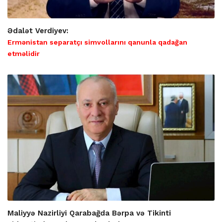
Ədalət Verdiyev:
Ermənistan separatçı simvollarını qanunla qadağan
etməlidir
Maliyyə Nazirliyi Qarabağda Bərpa və Tikinti