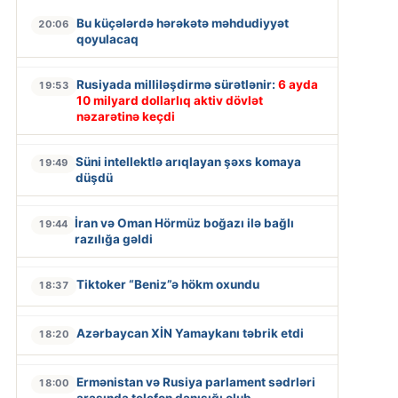
Bu küçələrdə hərəkətə məhdudiyyət
20:06
qoyulacaq
Rusiyada milliləşdirmə sürətlənir:
6 ayda
19:53
10 milyard dollarlıq aktiv dövlət
nəzarətinə keçdi
Süni intellektlə arıqlayan şəxs komaya
19:49
düşdü
İran və Oman Hörmüz boğazı ilə bağlı
19:44
razılığa gəldi
Tiktoker “Beniz”ə hökm oxundu
18:37
Azərbaycan XİN Yamaykanı təbrik etdi
18:20
Ermənistan və Rusiya parlament sədrləri
18:00