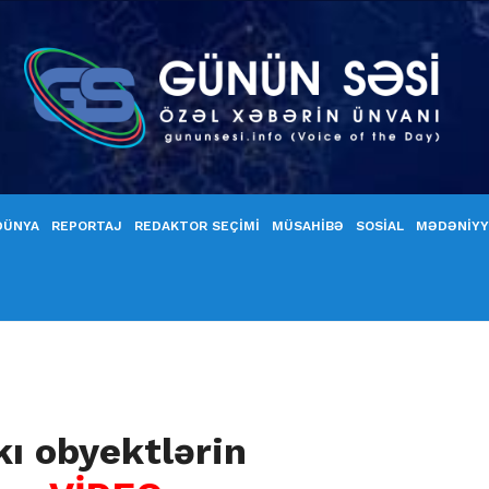
DÜNYA
REPORTAJ
REDAKTOR SEÇİMİ
MÜSAHİBƏ
SOSİAL
MƏDƏNİY
kı obyektlərin