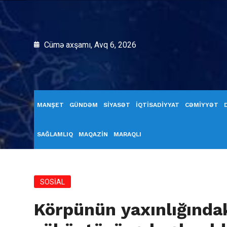
Cümə axşamı, Avq 6, 2026
MANŞET
GÜNDƏM
SİYASƏT
İQTİSADİYYAT
CƏMİYYƏT
SAĞLAMLIQ
MAQAZİN
MARAQLI
SOSİAL
Körpünün yaxınlığında