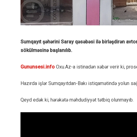
Sumqayıt şəhərini Saray qəsəbəsi ilə birləşdirən avt
sökülməsinə başlanılıb.
Gununsesi.info
Oxu.Az-a istinadən xəbər verir ki, prose
Hazırda işlər Sumqayıtdan-Bakı istiqamətində yolun sağ 
Qeyd edək ki, hərəkətə məhdudiyyət tətbiq olunmayıb.