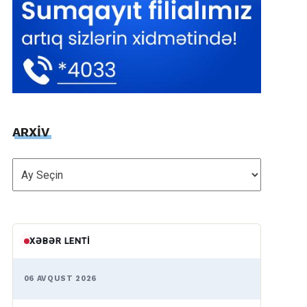
ARXİV
ARXİV
XƏBƏR LENTI
06 AVQUST 2026