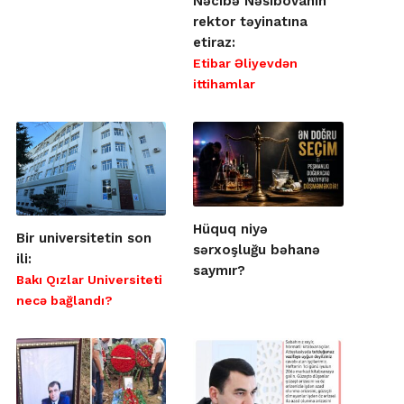
Nəcibə Nəsibovanın
rektor təyinatına
etiraz:
Etibar Əliyevdən
ittihamlar
Hüquq niyə
Bir universitetin son
sərxoşluğu bəhanə
ili:
saymır?
Bakı Qızlar Universiteti
necə bağlandı?