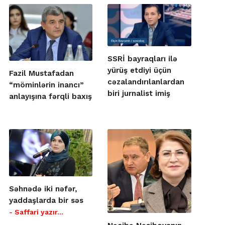
SSRİ bayraqları ilə
yürüş etdiyi üçün
Fazil Mustafadan
cəzalandırılanlardan
“möminlərin inancı”
biri jurnalist imiş
anlayışına fərqli baxış
Səhnədə iki nəfər,
yaddaşlarda bir səs
- Saffari yazır…