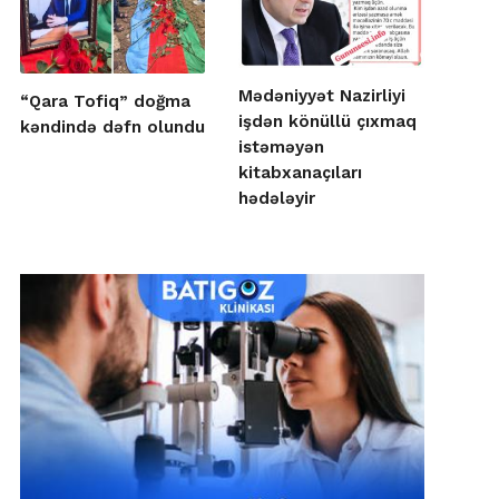
Mədəniyyət Nazirliyi
“Qara Tofiq” doğma
işdən könüllü çıxmaq
kəndində dəfn olundu
istəməyən
kitabxanaçıları
hədələyir