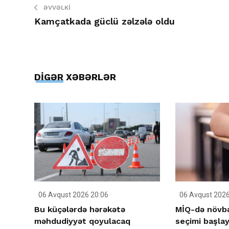
ƏVVƏLKI
Kamçatkada güclü zəlzələ oldu
DİGƏR XƏBƏRLƏR
06 Avqust 2026 20:06
06 Avqust 2026
Bu küçələrdə hərəkətə
MİQ-də növbə
məhdudiyyət qoyulacaq
seçimi başlay