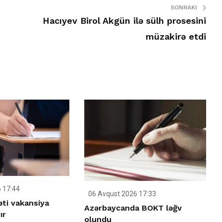
SONRAKI
Hacıyev Birol Akgün ilə sülh prosesini
müzakirə etdi
 17:44
06 Avqust 2026 17:33
ti vakansiya
Azərbaycanda BOKT ləğv
ır
olundu