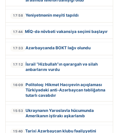
arasında telefon danışığı olub
Yeniyetmənin meyiti tapıldı
17:58
MİQ-də növbəti vakansiya seçimi başlayır
17:44
Azərbaycanda BOKT ləğv olundu
17:33
İsrail “Hizbullah”ın qərargah və silah
17:12
anbarlarını vurdu
Politoloq: Hikmət Hacıyevin açıqlaması
16:09
Türkiyədəki anti-Azərbaycan təbliğatına
tutarlı cavabdır
Ukraynanın Yaroslavla hücumunda
15:53
Amerikanın iştirakı aşkarlanıb
Tarixi Azərbaycan klubu fəaliyyətini
15:40