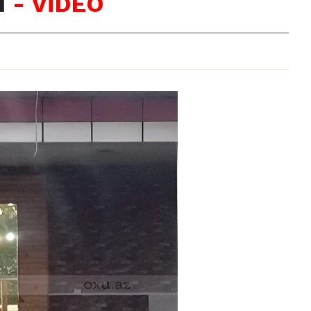
ı
- VİDEO