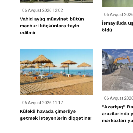
06 Avqust 2026 12:02
06 Avqust 2026
Vahid aylıq müavinət bütün
İsmayıllıda 
məcburi köçkünlərə təyin
öldü
edilmir
06 Avqust 2026
06 Avqust 2026 11:17
“Azərişıq” Ba
Küləkli havada çimərliyə
ərazilərində 
getmək istəyənlərin diqqətinə!
mərkəzləri ya