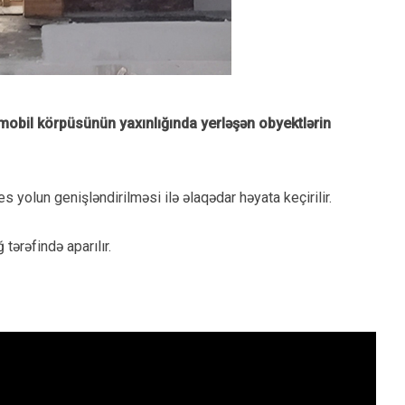
omobil körpüsünün yaxınlığında yerləşən obyektlərin
s yolun genişləndirilməsi ilə əlaqədar həyata keçirilir.
tərəfində aparılır.