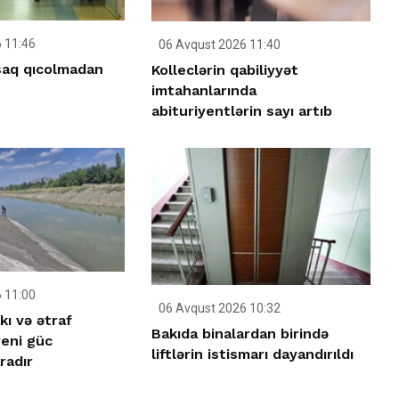
 11:46
06 Avqust 2026 11:40
uşaq qıcolmadan
Kolleclərin qabiliyyət
imtahanlarında
abituriyentlərin sayı artıb
 11:00
06 Avqust 2026 10:32
kı və ətraf
Bakıda binalardan birində
yeni güc
liftlərin istismarı dayandırıldı
radır