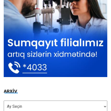
ARXİV
ARXİV