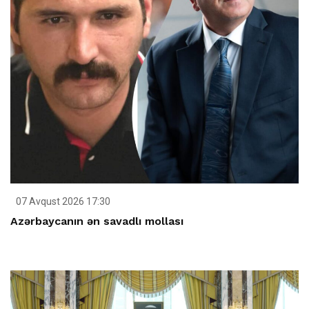
07 Avqust 2026 17:30
Azərbaycanın ən savadlı mollası