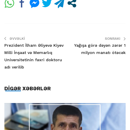
ƏVVƏLKI
SONRAKI
Prezident İlham Əliyevə Kiyev
Yağışa görə dəyən zərər 1
Milli İnşaat və Memarlıq
milyon manatı ötəcək
Universitetinin fəxri doktoru
adı verilib
DİGƏR XƏBƏRLƏR