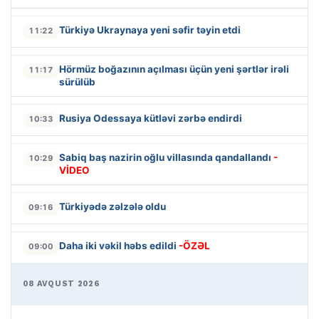
Türkiyə Ukraynaya yeni səfir təyin etdi
11:22
Hörmüz boğazının açılması üçün yeni şərtlər irəli
11:17
sürülüb
Rusiya Odessaya kütləvi zərbə endirdi
10:33
Sabiq baş nazirin oğlu villasında qandallandı
-
10:29
VİDEO
Türkiyədə zəlzələ oldu
09:16
Daha iki vəkil həbs edildi
-ÖZƏL
09:00
08 AVQUST 2026