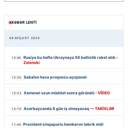
XƏBƏR LENTI
09 AVQUST 2026
Rusiya bu həftə Ukraynaya 56 ballistik raket atıb
-
12:40
Zelenski
Sabahın hava proqnozu açıqlandı
12:35
Xamenei uzun müddət sonra göründü
- VİDEO
12:23
Azərbaycanda 8 gün iş olmayacaq
— TARİXLƏR
12:15
Prezident sinqapurlu həmkarını təbrik etdi
11:44