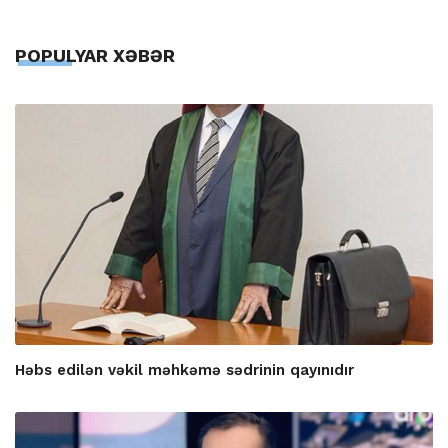
POPULYAR XƏBƏR
Həbs edilən vəkil məhkəmə sədrinin qayınıdır