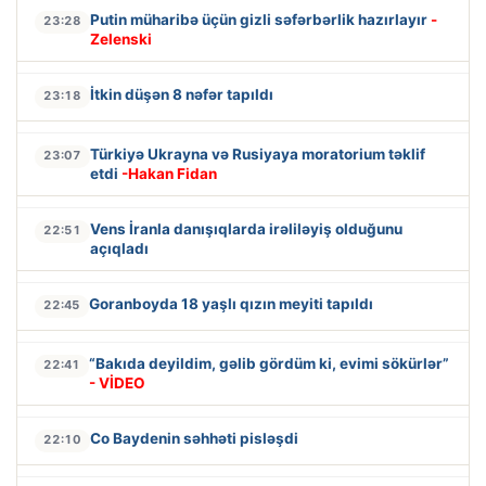
Putin müharibə üçün gizli səfərbərlik hazırlayır
-
23:28
Zelenski
İtkin düşən 8 nəfər tapıldı
23:18
Türkiyə Ukrayna və Rusiyaya moratorium təklif
23:07
etdi
-Hakan Fidan
Vens İranla danışıqlarda irəliləyiş olduğunu
22:51
açıqladı
Goranboyda 18 yaşlı qızın meyiti tapıldı
22:45
“Bakıda deyildim, gəlib gördüm ki, evimi sökürlər”
22:41
- VİDEO
Co Baydenin səhhəti pisləşdi
22:10