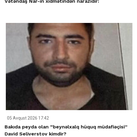
Vətəndaş Nar-ın xidmətindən narazıdır:
05 Avqust 2026 17:42
Bakıda peyda olan “beynəlxalq hüquq müdafiəçisi”
David Seliverstov kimdir?