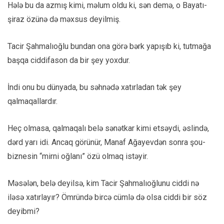
Hələ bu da azmış kimi, məlum oldu ki, sən demə, o Bayatı-
şiraz özünə də məxsus deyilmiş.
Tacir Şahmalıoğlu bundan ona görə bərk yapışıb ki, tutmağa
başqa ciddifason da bir şey yoxdur.
İndi onu bu dünyada, bu səhnədə xatırladan tək şey
qalmaqallardır.
Heç olmasa, qalmaqalı belə sənətkar kimi etsəydi, əslində,
dərd yarı idi. Ancaq görünür, Manaf Ağayevdən sonra şou-
biznesin “mirni oğlanı” özü olmaq istəyir.
Məsələn, belə deyilsə, kim Tacir Şahmalıoğlunu ciddi nə
iləsə xatırlayır? Ömründə bircə cümlə də olsa ciddi bir söz
deyibmi?