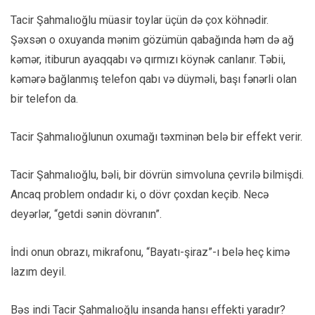
Tacir Şahmalıoğlu müasir toylar üçün də çox köhnədir.
Şəxsən o oxuyanda mənim gözümün qabağında həm də ağ
kəmər, itiburun ayaqqabı və qırmızı köynək canlanır. Təbii,
kəmərə bağlanmış telefon qabı və düyməli, başı fənərli olan
bir telefon da.
Tacir Şahmalıoğlunun oxumağı təxminən belə bir effekt verir.
Tacir Şahmalıoğlu, bəli, bir dövrün simvoluna çevrilə bilmişdi.
Ancaq problem ondadır ki, o dövr çoxdan keçib. Necə
deyərlər, “getdi sənin dövranın”.
İndi onun obrazı, mikrafonu, “Bayatı-şiraz”-ı belə heç kimə
lazım deyil.
Bəs indi Tacir Şahmalıoğlu insanda hansı effekti yaradır?