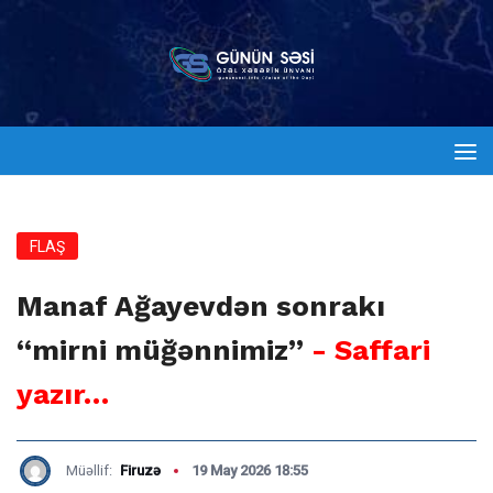
FLAŞ
Manaf Ağayevdən sonrakı
“mirni müğənnimiz”
- Saffari
yazır…
Müəllif:
Firuzə
19 May 2026 18:55