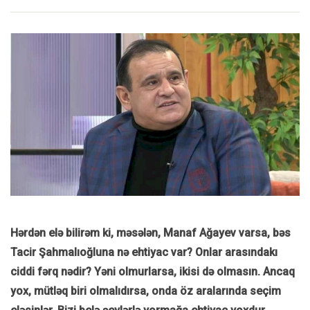
Hərdən elə bilirəm ki, məsələn, Manaf Ağayev varsa, bəs
Tacir Şahmalıoğluna nə ehtiyac var? Onlar arasındakı
ciddi fərq nədir? Yəni olmurlarsa, ikisi də olmasın. Ancaq
yox, mütləq biri olmalıdırsa, onda öz aralarında seçim