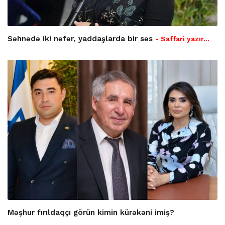
Səhnədə iki nəfər, yaddaşlarda bir səs
- Saffari yazır…
Məşhur fırıldaqçı görün kimin kürəkəni imiş?