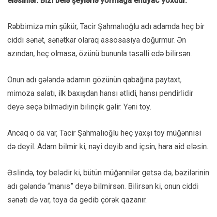
eləsinlər. Bizi belə şeylərlə yormağa ehtiyac yoxdur.
Rəbbimizə min şükür, Tacir Şahmalıoğlu adı adamda heç bir
ciddi sənət, sənətkar olaraq assosasiya doğurmur. Ən
azından, heç olmasa, özünü bununla təsəlli edə bilirsən.
Onun adı gələndə adamın gözünün qabağına paytaxt,
mimoza salatı, ilk baxışdan hansı ətlidi, hansı pendirlidir
deyə seçə bilmədiyin bilinçik gəlir. Yəni toy.
Ancaq o da var, Tacir Şahmalıoğlu heç yaxşı toy müğənnisi
də deyil. Adam bilmir ki, nəyi deyib and içsin, hara aid eləsin.
Əslində, toy belədir ki, bütün müğənnilər getsə də, bəzilərinin
adı gələndə “manıs” deyə bilmirsən. Bilirsən ki, onun ciddi
sənəti də var, toya da gedib çörək qazanır.