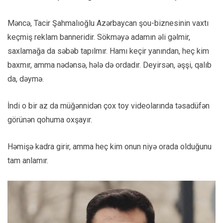
Məncə, Tacir Şahmalıoğlu Azərbaycan şou-biznesinin vaxtı
keçmiş reklam banneridir. Sökməyə adamın əli gəlmir,
saxlamağa da səbəb tapılmır. Hamı keçir yanından, heç kim
baxmır, amma nədənsə, hələ də ordadır. Deyirsən, əşşi, qalıb
da, dəymə.
İndi o bir az da müğənnidən çox toy videolarında təsadüfən
görünən qohuma oxşayır.
Həmişə kadra girir, amma heç kim onun niyə orada olduğunu
tam anlamır.