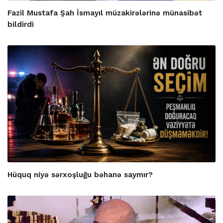
Fazil Mustafa Şah İsmayıl müzakirələrinə münasibət
bildirdi
Hüquq niyə sərxoşluğu bəhanə saymır?