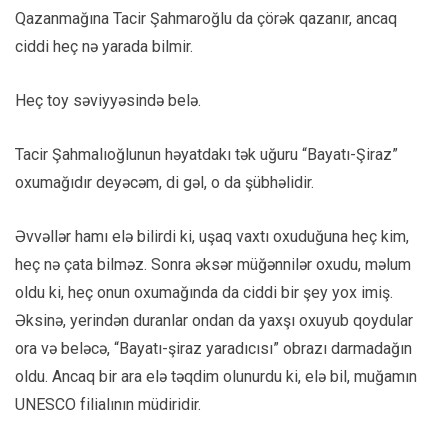
Qazanmağına Tacir Şahmaroğlu da çörək qazanır, ancaq
ciddi heç nə yarada bilmir.
Heç toy səviyyəsində belə.
Tacir Şahmalıoğlunun həyatdakı tək uğuru “Bayatı-Şiraz”
oxumağıdır deyəcəm, di gəl, o da şübhəlidir.
Əvvəllər hamı elə bilirdi ki, uşaq vaxtı oxuduğuna heç kim,
heç nə çata bilməz. Sonra əksər müğənnilər oxudu, məlum
oldu ki, heç onun oxumağında da ciddi bir şey yox imiş.
Əksinə, yerindən duranlar ondan da yaxşı oxuyub qoydular
ora və beləcə, “Bayatı-şiraz yaradıcısı” obrazı darmadağın
oldu. Ancaq bir ara elə təqdim olunurdu ki, elə bil, muğamın
UNESCO filialının müdiridir.