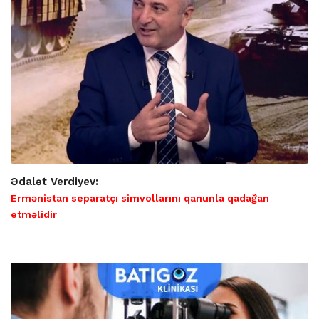
Ədalət Verdiyev:
Ermənistan separatçı simvollarını qanunla qadağan
etməlidir