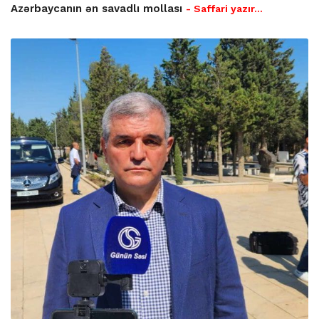
Azərbaycanın ən savadlı mollası
- Saffari yazır…