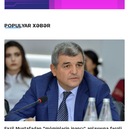
POPULYAR XƏBƏR
Fazil Mustafadan “möminlərin inancı” anlayışına fərqli