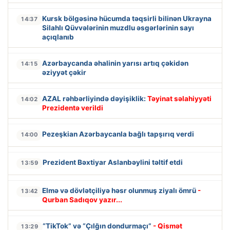
Kursk bölgəsinə hücumda təqsirli bilinən Ukrayna
14:37
Silahlı Qüvvələrinin muzdlu əsgərlərinin sayı
açıqlanıb
Azərbaycanda əhalinin yarısı artıq çəkidən
14:15
əziyyət çəkir
AZAL rəhbərliyində dəyişiklik:
Təyinat səlahiyyəti
14:02
Prezidentə verildi
Pezeşkian Azərbaycanla bağlı tapşırıq verdi
14:00
Prezident Bəxtiyar Aslanbəylini təltif etdi
13:59
Elmə və dövlətçiliyə həsr olunmuş ziyalı ömrü
-
13:42
Qurban Sadıqov yazır...
“TikTok” və “Çılğın dondurmaçı”
- Qismət
13:29