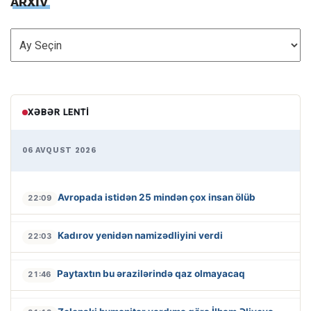
ARXİV
ARXİV
XƏBƏR LENTI
06 AVQUST 2026
Avropada istidən 25 mindən çox insan ölüb
22:09
Kadırov yenidən namizədliyini verdi
22:03
Paytaxtın bu ərazilərində qaz olmayacaq
21:46