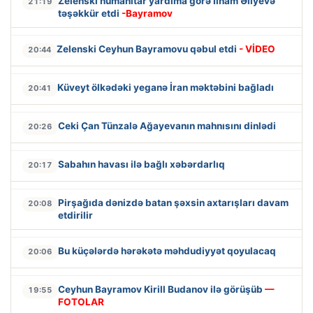
Zelenski humanitar yardıma görə İlham Əliyevə
21:19
təşəkkür etdi
-Bayramov
Zelenski Ceyhun Bayramovu qəbul etdi
- VİDEO
20:44
Küveyt ölkədəki yeganə İran məktəbini bağladı
20:41
Ceki Çan Tünzalə Ağayevanın mahnısını dinlədi
20:26
Sabahın havası ilə bağlı xəbərdarlıq
20:17
Pirşağıda dənizdə batan şəxsin axtarışları davam
20:08
etdirilir
Bu küçələrdə hərəkətə məhdudiyyət qoyulacaq
20:06
Ceyhun Bayramov Kirill Budanov ilə görüşüb
—
19:55
FOTOLAR