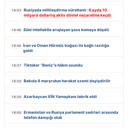
Rusiyada milliləşdirmə sürətlənir:
6 ayda 10
19:53
milyard dollarlıq aktiv dövlət nəzarətinə keçdi
Süni intellektlə arıqlayan şəxs komaya düşdü
19:49
İran və Oman Hörmüz boğazı ilə bağlı razılığa
19:44
gəldi
Tiktoker “Beniz”ə hökm oxundu
18:37
Bakıda 6 marşrutun hərəkət sxemi dəyişdirilir
18:20
Azərbaycan XİN Yamaykanı təbrik etdi
18:20
Ermənistan və Rusiya parlament sədrləri arasında
18:00
telefon danışığı olub