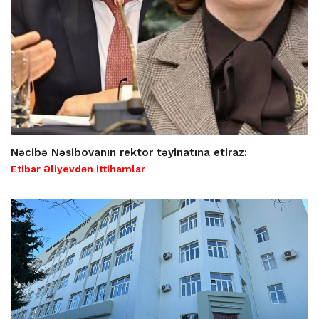
Nəcibə Nəsibovanın rektor təyinatına etiraz:
Etibar Əliyevdən ittihamlar