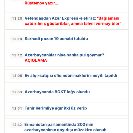
Rüstəmov yazır…
Vətəndaşdan Azər Express-ə etiraz:
"Bağlamanı
13:20
çatdırılmış göstəriblər, amma təhvil verməyiblər"
Sərhədi pozan 19 əcnəbi tutuldu
13:19
Azərbaycanlılar niyə banka pul qoymur?
-
13:12
AÇIQLAMA
Ev alqı-satqısı ofisindən maklerin meyiti tapıldı
13:05
Azərbaycanda BOKT ləğv olundu
12:53
Tahir Kərimliyə ağır itki üz verib
12:51
Ermənistan parlamentində 300 min
12:42
azərbaycanlının qayıdışı müzakirə olunub