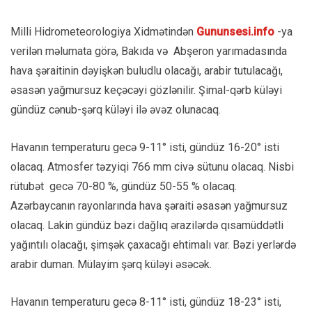
Milli Hidrometeorologiya Xidmətindən
Gununsesi.info
-ya
verilən məlumata görə, Bakıda və Abşeron yarımadasında
hava şəraitinin dəyişkən buludlu olacağı, arabir tutulacağı,
əsasən yağmursuz keçəcəyi gözlənilir. Şimal-qərb küləyi
gündüz cənub-şərq küləyi ilə əvəz olunacaq.
Havanın temperaturu gecə 9-11° isti, gündüz 16-20° isti
olacaq. Atmosfer təzyiqi 766 mm civə sütunu olacaq. Nisbi
rütubət gecə 70-80 %, gündüz 50-55 % olacaq.
Azərbaycanın rayonlarında hava şəraiti əsasən yağmursuz
olacaq. Lakin gündüz bəzi dağlıq ərazilərdə qısamüddətli
yağıntılı olacağı, şimşək çaxacağı ehtimalı var. Bəzi yerlərdə
arabir duman. Mülayim şərq küləyi əsəcək.
Havanın temperaturu gecə 8-11° isti, gündüz 18-23° isti,