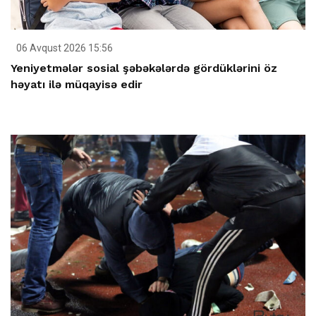
06 Avqust 2026 15:56
Yeniyetmələr sosial şəbəkələrdə gördüklərini öz
həyatı ilə müqayisə edir