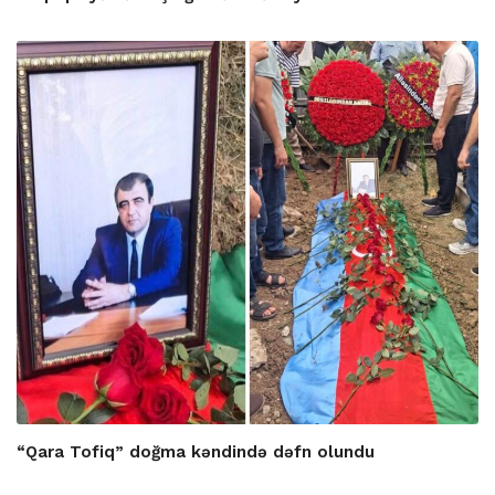
“Qara Tofiq” doğma kəndində dəfn olundu