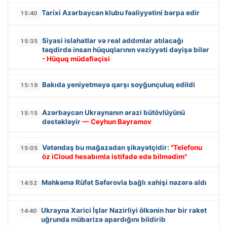
Tarixi Azərbaycan klubu fəaliyyətini bərpa edir
15:40
Siyasi islahatlar və real addımlar atılacağı
15:35
təqdirdə insan hüquqlarının vəziyyəti dəyişə bilər
- Hüquq müdafiəçisi
Bakıda yeniyetməyə qarşı soyğunçuluq edildi
15:19
Azərbaycan Ukraynanın ərazi bütövlüyünü
15:15
dəstəkləyir
— Ceyhun Bayramov
Vətəndaş bu mağazadan şikayətçidir:
"Telefonu
15:05
öz iCloud hesabımla istifadə edə bilmədim"
Məhkəmə Rüfət Səfərovla bağlı xahişi nəzərə aldı
14:52
Ukrayna Xarici İşlər Nazirliyi ölkənin hər bir raket
14:40
uğrunda mübarizə apardığını bildirib