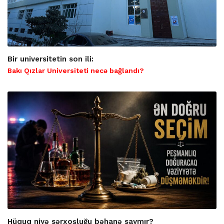
Bir universitetin son ili:
Bakı Qızlar Universiteti necə bağlandı?
Hüquq niyə sərxoşluğu bəhanə saymır?