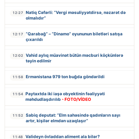
Natiq Cəfərli: “Vergi məsuliyyətdirsə, nəzarət də
12:27
olmalıdır”
“Qarabağ” – “Dinamo” oyununun biletləri satışa
12:17
çıxarıldı
Vahid aylıq müavinət bütün məcburi köçkünlərə
12:02
təyin edilmir
Ermənistana 979 ton buğda göndərildi
11:58
Paytaxtda iki iaşə obyektinin fəaliyyəti
11:54
məhdudlaşdırılıb
- FOTO/VİDEO
Sabiq deputat: “Elm sahəsində qadınların sayı
11:52
artır, kişilər elmdən uzaqlaşır”
Valideyn övladdan aliment ala bilər?
11:48