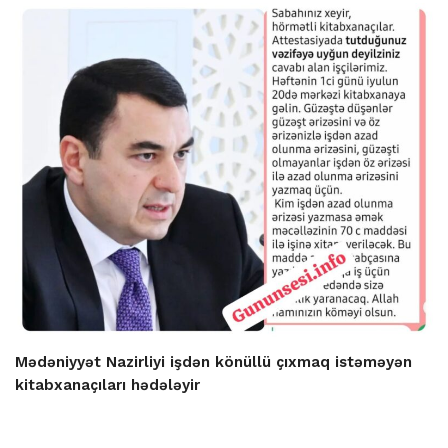
Mədəniyyət Nazirliyi işdən könüllü çıxmaq istəməyən
kitabxanaçıları hədələyir