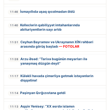
İsmayıllıda uşaq qıcolmadan öldü
11:46
Kolleclərin qabiliyyət imtahanlarında
11:40
abituriyentlərin sayı artıb
Ceyhun Bayramov və Ukraynanın XİN rəhbəri
11:31
arasında görüş başladı
— FOTOLAR
Arzu Əsəd: “Tarixə bugünün meyarları ilə
11:28
yanaşmaq düzgün deyil”
Küləkli havada çimərliyə getmək istəyənlərin
11:17
diqqətinə!
Paşinyan Qırğızıstana getdi
11:14
Aqşin Yenisey: “XX əsrdə islamın
11:13