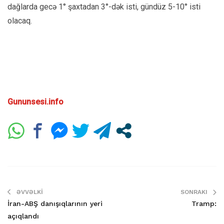
dağlarda gecə 1° şaxtadan 3°-dək isti, gündüz 5-10° isti
olacaq.
Gununsesi.info
ƏVVƏLKI
SONRAKI
İran-ABŞ danışıqlarının yeri
Tramp:
açıqlandı