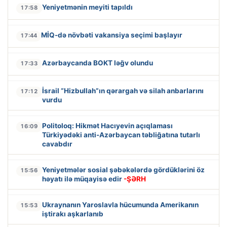
Yeniyetmənin meyiti tapıldı
17:58
MİQ-də növbəti vakansiya seçimi başlayır
17:44
Azərbaycanda BOKT ləğv olundu
17:33
İsrail “Hizbullah”ın qərargah və silah anbarlarını
17:12
vurdu
Politoloq: Hikmət Hacıyevin açıqlaması
16:09
Türkiyədəki anti-Azərbaycan təbliğatına tutarlı
cavabdır
Yeniyetmələr sosial şəbəkələrdə gördüklərini öz
15:56
həyatı ilə müqayisə edir
-ŞƏRH
Ukraynanın Yaroslavla hücumunda Amerikanın
15:53
iştirakı aşkarlanıb