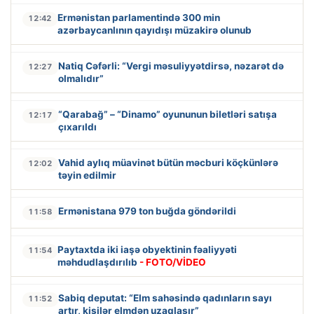
Ermənistan parlamentində 300 min
12:42
azərbaycanlının qayıdışı müzakirə olunub
Natiq Cəfərli: “Vergi məsuliyyətdirsə, nəzarət də
12:27
olmalıdır”
“Qarabağ” – “Dinamo” oyununun biletləri satışa
12:17
çıxarıldı
Vahid aylıq müavinət bütün məcburi köçkünlərə
12:02
təyin edilmir
Ermənistana 979 ton buğda göndərildi
11:58
Paytaxtda iki iaşə obyektinin fəaliyyəti
11:54
məhdudlaşdırılıb
- FOTO/VİDEO
Sabiq deputat: “Elm sahəsində qadınların sayı
11:52
artır, kişilər elmdən uzaqlaşır”