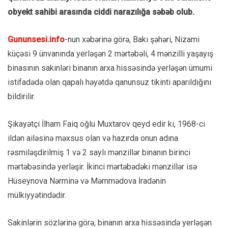
obyekt sahibi arasında ciddi narazılığa səbəb olub.
Gununsesi.info
-nun xəbərinə görə, Bakı şəhəri, Nizami
küçəsi 9 ünvanında yerləşən 2 mərtəbəli, 4 mənzilli yaşayış
binasının sakinləri binanın arxa hissəsində yerləşən ümumi
istifadədə olan qapalı həyətdə qanunsuz tikinti aparıldığını
bildirilir.
Şikayətçi İlham Faiq oğlu Muxtarov qeyd edir ki, 1968-ci
ildən ailəsinə məxsus olan və hazırda onun adına
rəsmiləşdirilmiş 1 və 2 saylı mənzillər binanın birinci
mərtəbəsində yerləşir. İkinci mərtəbədəki mənzillər isə
Hüseynova Nərminə və Məmmədova İradənin
mülkiyyətindədir.
Sakinlərin sözlərinə görə, binanın arxa hissəsində yerləşən