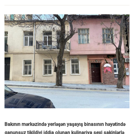
Bakının mərkəzində yerləşən yaşayış binasının həyətində
qanunsuz tikildiyi iddia olunan kulinariya sexi sakinlərlə