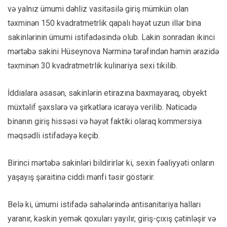
və yalnız ümumi dəhliz vasitəsilə giriş mümkün olan
təxminən 150 kvadratmetrlik qapalı həyət uzun illər bina
sakinlərinin ümumi istifadəsində olub. Lakin sonradan ikinci
mərtəbə sakini Hüseynova Nərminə tərəfindən həmin ərazidə
təxminən 30 kvadratmetrlik kulinariya sexi tikilib.
İddialara əsasən, sakinlərin etirazına baxmayaraq, obyekt
müxtəlif şəxslərə və şirkətlərə icarəyə verilib. Nəticədə
binanın giriş hissəsi və həyət faktiki olaraq kommersiya
məqsədli istifadəyə keçib.
Birinci mərtəbə sakinləri bildirirlər ki, sexin fəaliyyəti onların
yaşayış şəraitinə ciddi mənfi təsir göstərir.
Belə ki, ümumi istifadə sahələrində antisanitariya halları
yaranır, kəskin yemək qoxuları yayılır, giriş-çıxış çətinləşir və