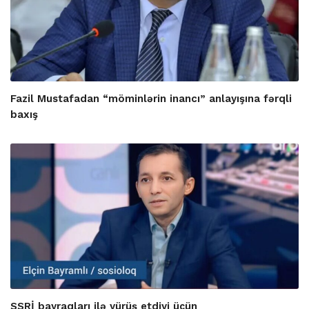
Fazil Mustafadan “möminlərin inancı” anlayışına fərqli
baxış
SSRİ bayraqları ilə yürüş etdiyi üçün