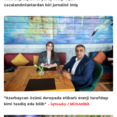
cəzalandırılanlardan biri jurnalist imiş
“Azərbaycan özünü Avropada etibarlı enerji tərəfdaşı
kimi təsdiq edə bilib”
- İqtisadçı / MÜSAHİBƏ