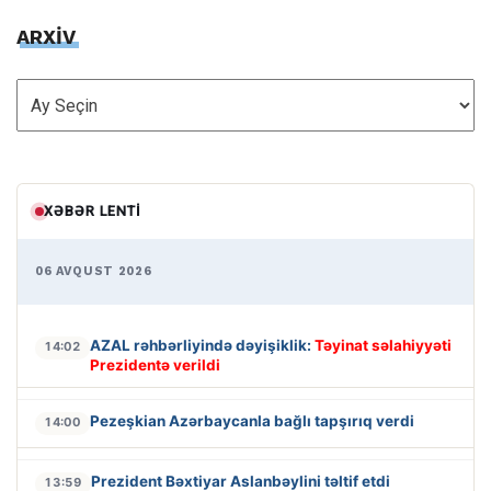
ARXİV
ARXİV
XƏBƏR LENTI
06 AVQUST 2026
AZAL rəhbərliyində dəyişiklik:
Təyinat səlahiyyəti
14:02
Prezidentə verildi
Pezeşkian Azərbaycanla bağlı tapşırıq verdi
14:00
Prezident Bəxtiyar Aslanbəylini təltif etdi
13:59