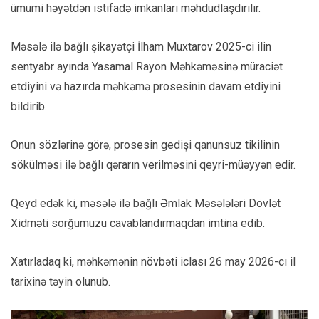
ümumi həyətdən istifadə imkanları məhdudlaşdırılır.
Məsələ ilə bağlı şikayətçi İlham Muxtarov 2025-ci ilin
sentyabr ayında Yasamal Rayon Məhkəməsinə müraciət
etdiyini və hazırda məhkəmə prosesinin davam etdiyini
bildirib.
Onun sözlərinə görə, prosesin gedişi qanunsuz tikilinin
sökülməsi ilə bağlı qərarın verilməsini qeyri-müəyyən edir.
Qeyd edək ki, məsələ ilə bağlı Əmlak Məsələləri Dövlət
Xidməti sorğumuzu cavablandırmaqdan imtina edib.
Xatırladaq ki, məhkəmənin növbəti iclası 26 may 2026-cı il
tarixinə təyin olunub.