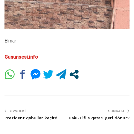
Elmar
Gununsesi.info
ƏVVƏLKI
SONRAKI
Prezident qəbullar keçirdi
Bakı-Tiflis qatarı geri dönür?