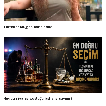
Tiktoker Müjgan həbs edildi
Hüquq niyə sərxoşluğu bəhanə saymır?