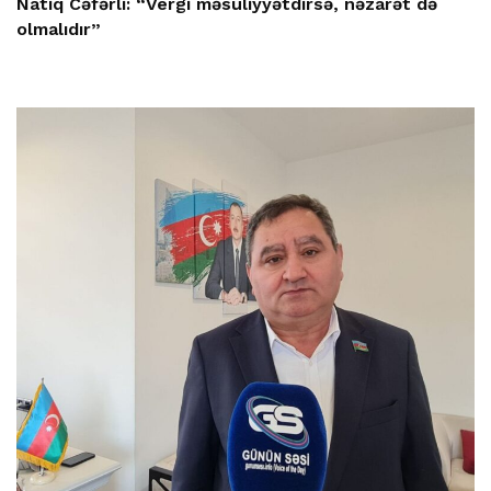
Natiq Cəfərli: “Vergi məsuliyyətdirsə, nəzarət də
olmalıdır”