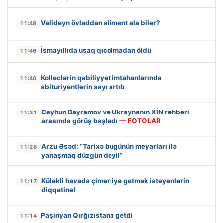
Valideyn övladdan aliment ala bilər?
11:48
İsmayıllıda uşaq qıcolmadan öldü
11:46
Kolleclərin qabiliyyət imtahanlarında
11:40
abituriyentlərin sayı artıb
Ceyhun Bayramov və Ukraynanın XİN rəhbəri
11:31
arasında görüş başladı
— FOTOLAR
Arzu Əsəd: “Tarixə bugünün meyarları ilə
11:28
yanaşmaq düzgün deyil”
Küləkli havada çimərliyə getmək istəyənlərin
11:17
diqqətinə!
Paşinyan Qırğızıstana getdi
11:14