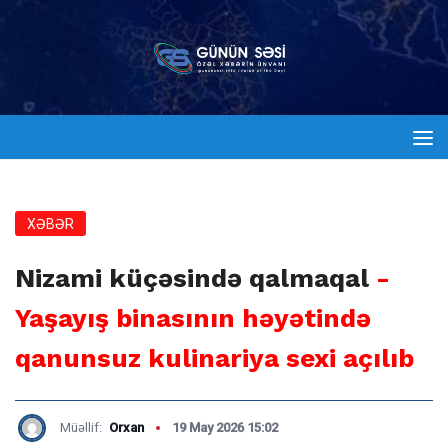
XƏBƏR
Nizami küçəsində qalmaqal
-
Yaşayış binasının həyətində
qanunsuz kulinariya sexi açılıb
Müəllif:
Orxan
19 May 2026 15:02