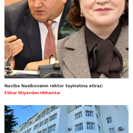
Nəcibə Nəsibovanın rektor təyinatına etiraz:
Etibar Əliyevdən ittihamlar