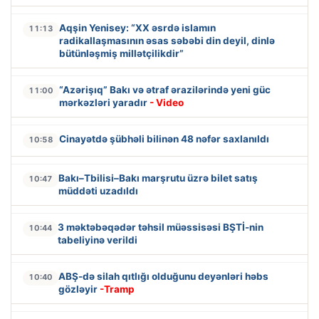
Aqşin Yenisey: “XX əsrdə islamın
11:13
radikallaşmasının əsas səbəbi din deyil, dinlə
bütünləşmiş millətçilikdir”
“Azərişıq” Bakı və ətraf ərazilərində yeni güc
11:00
mərkəzləri yaradır
- Video
Cinayətdə şübhəli bilinən 48 nəfər saxlanıldı
10:58
Bakı–Tbilisi–Bakı marşrutu üzrə bilet satış
10:47
müddəti uzadıldı
3 məktəbəqədər təhsil müəssisəsi BŞTİ-nin
10:44
tabeliyinə verildi
ABŞ-də silah qıtlığı olduğunu deyənləri həbs
10:40
gözləyir
-Tramp