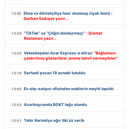
Elmə və dövlətçiliyə həsr olunmuş ziyalı ömrü
-
13:42
Qurban Sadıqov yazır...
“TikTok” və “Çılğın dondurmaçı”
- Qismət
13:29
Rüstəmov yazır…
Vətəndaşdan Azər Express-ə etiraz:
"Bağlamanı
13:20
çatdırılmış göstəriblər, amma təhvil verməyiblər"
Sərhədi pozan 19 əcnəbi tutuldu
13:19
Ev alqı-satqısı ofisindən maklerin meyiti tapıldı
13:05
Azərbaycanda BOKT ləğv olundu
12:53
Tahir Kərimliyə ağır itki üz verib
12:51