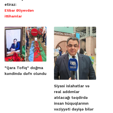
etiraz:
Etibar Əliyevdən
ittihamlar
“Qara Tofiq” doğma
kəndində dəfn olundu
Siyasi islahatlar və
real addımlar
atılacağı təqdirdə
insan hüquqlarının
vəziyyəti dəyişə bilər