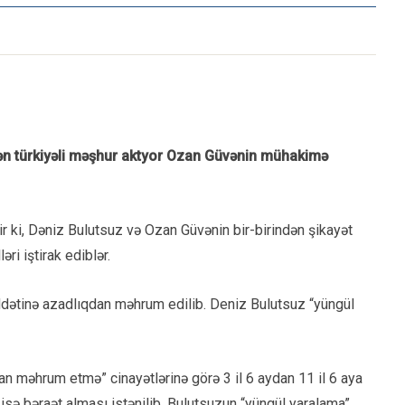
lən türkiyəli məşhur aktyor Ozan Güvənin mühakimə
r ki, Dəniz Bulutsuz və Ozan Güvənin bir-birindən şikayət
əri iştirak ediblər.
ətinə azadlıqdan məhrum edilib. Deniz Bulutsuz “yüngül
n məhrum etmə” cinayətlərinə görə 3 il 6 aydan 11 il 6 aya
sə bəraət alması istənilib. Bulutsuzun “yüngül yaralama”