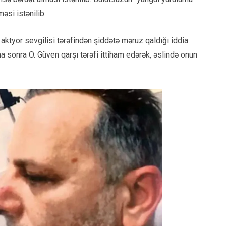
əsi istənilib.
aktyor sevgilisi tərəfindən şiddətə məruz qaldığı iddia
 sonra O. Güven qarşı tərəfi ittiham edərək, əslində onun