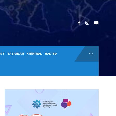
YƏT
YAZARLAR
KRİMİNAL
HADİSƏ