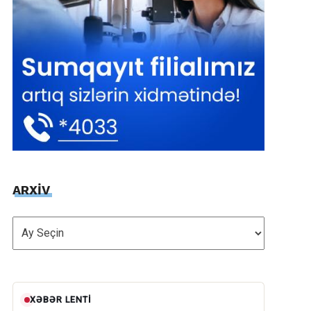
ARXİV
ARXİV
XƏBƏR LENTI