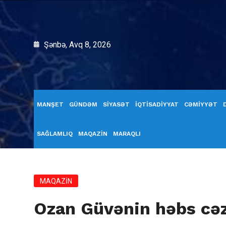
Şənbə, Avq 8, 2026
MANŞET
GÜNDƏM
SİYASƏT
İQTİSADİYYAT
CƏMİYYƏT
SAĞLAMLIQ
MAQAZİN
MARAQLI
MAQAZİN
Ozan Güvənin həbs cəza