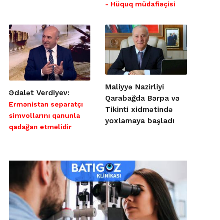
- Hüquq müdafiəçisi
Maliyyə Nazirliyi
Ədalət Verdiyev:
Qarabağda Bərpa və
Ermənistan separatçı
Tikinti xidmətində
simvollarını qanunla
yoxlamaya başladı
qadağan etməlidir