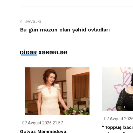
ƏVVƏLKI
Bu gün məzun olan şəhid övladları
DİGƏR XƏBƏRLƏR
07 Avqust 2026
07 Avqust 2026 21:57
“Toppuş bacı
Gülyaz Məmmədova