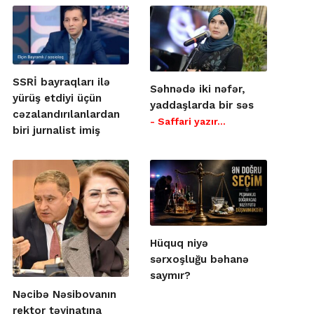
SSRİ bayraqları ilə
Səhnədə iki nəfər,
yürüş etdiyi üçün
yaddaşlarda bir səs
cəzalandırılanlardan
- Saffari yazır…
biri jurnalist imiş
Hüquq niyə
sərxoşluğu bəhanə
saymır?
Nəcibə Nəsibovanın
rektor təyinatına