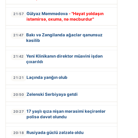
Gülyaz Məmmədova
- "Həyat yoldaşın
21:57
istəmirsə, oxuma, nə məcburdur"
Bakı və Zəngilanda ağaclar qanunsuz
21:47
kəsilib
Yeni Klinikanın direktor müavini işdən
21:42
çıxarıldı
Laçında yanğın olub
21:21
Zelenski Serbiyaya getdi
20:50
17 yaşlı qıza nişan mərasimi keçirənlər
20:27
polisə dəvət olundu
Rusiyada güclü zəlzələ oldu
20:18