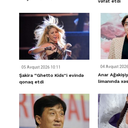
vəfat etdi
04 Avqust 2026
05 Avqust 2026 10:11
Anar Ağakişi
Şakira “Ghetto Kids”i evində
limanında xəs
qonaq etdi