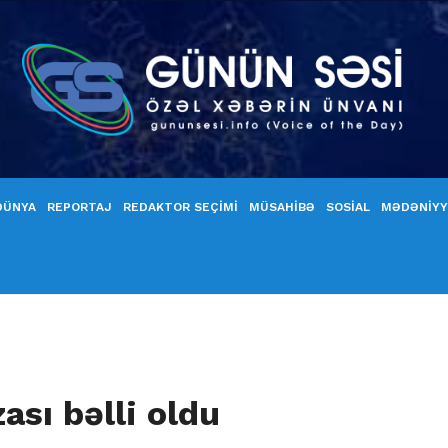
DÜNYA
REPORTAJ
REDAKTOR SEÇİMİ
MÜSAHİBƏ
SOSİAL
MƏDƏNİY
sı bəlli oldu