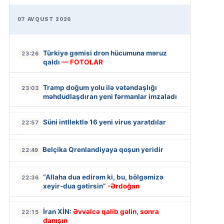
07 AVQUST 2026
Türkiyə gəmisi dron hücumuna məruz
23:26
qaldı
— FOTOLAR
Tramp doğum yolu ilə vətəndaşlığı
23:03
məhdudlaşdıran yeni fərmanlar imzaladı
Süni intllektlə 16 yeni virus yaratdılar
22:57
Belçika Qrenlandiyaya qoşun yeridir
22:49
“Allaha dua edirəm ki, bu, bölgəmizə
22:36
xeyir-dua gətirsin”
-Ərdoğan
İran XİN:
Əvvəlcə qalib gəlin, sonra
22:15
danışın