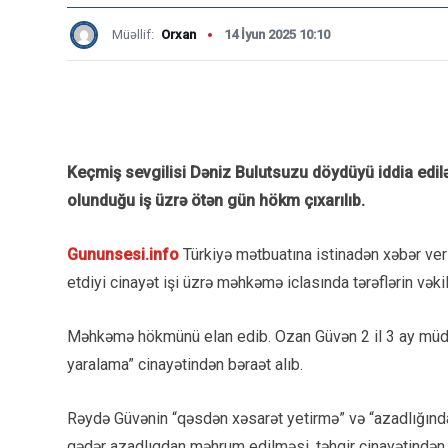
Müəllif:
Orxan
14 İyun 2025 10:10
Keçmiş sevgilisi Dəniz Bulutsuzu döydüyü iddia edi
olunduğu iş üzrə ötən gün hökm çıxarılıb.
Gununsesi.info
Türkiyə mətbuatına istinadən xəbər veri
etdiyi cinayət işi üzrə məhkəmə iclasında tərəflərin vəkill
Məhkəmə hökmünü elan edib. Ozan Güvən 2 il 3 ay müdd
yaralama” cinayətindən bəraət alıb.
Rəydə Güvənin “qəsdən xəsarət yetirmə” və “azadlığında
qədər azadlıqdan məhrum edilməsi, təhqir cinayətindən i