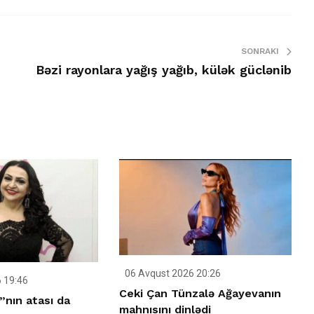
SONRAKI
Bəzi rayonlara yağış yağıb, külək güclənib
06 Avqust 2026 20:26
 19:46
Ceki Çan Tünzalə Ağayevanın
”nın atası da
mahnısını dinlədi