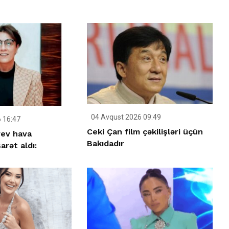
04 Avqust 2026 09:49
 16:47
Ceki Çan film çəkilişləri üçün
yev hava
Bakıdadır
arət aldı: