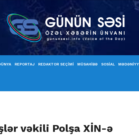
DÜNYA
REPORTAJ
REDAKTOR SEÇİMİ
MÜSAHİBƏ
SOSİAL
MƏDƏNİY
lər vəkili Polşa XİN-ə