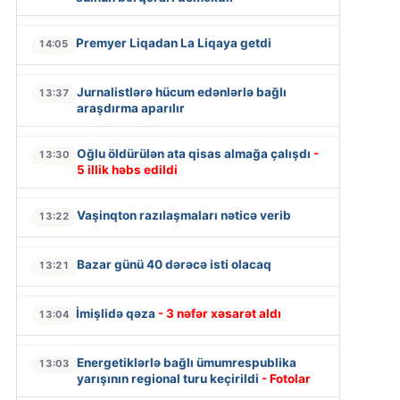
Premyer Liqadan La Liqaya getdi
14:05
Jurnalistlərə hücum edənlərlə bağlı
13:37
araşdırma aparılır
Oğlu öldürülən ata qisas almağa çalışdı
-
13:30
5 illik həbs edildi
Vaşinqton razılaşmaları nəticə verib
13:22
Bazar günü 40 dərəcə isti olacaq
13:21
İmişlidə qəza
- 3 nəfər xəsarət aldı
13:04
Energetiklərlə bağlı ümumrespublika
13:03
yarışının regional turu keçirildi
- Fotolar