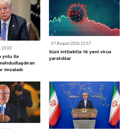
07 Avqust 2026 22:57
 23:03
Süni intllektlə 16 yeni virus
yolu ilə
yaratdılar
 məhdudlaşdıran
r imzaladı