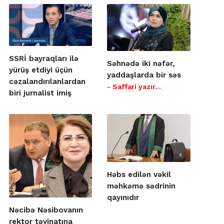
SSRİ bayraqları ilə
Səhnədə iki nəfər,
yürüş etdiyi üçün
yaddaşlarda bir səs
cəzalandırılanlardan
- Saffari yazır…
biri jurnalist imiş
Həbs edilən vəkil
məhkəmə sədrinin
qayınıdır
Nəcibə Nəsibovanın
rektor təyinatına