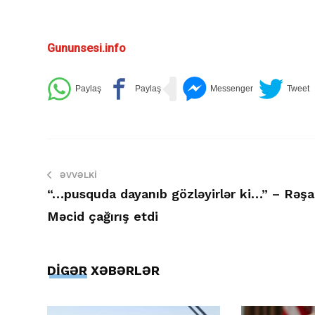
Gununsesi.info
ƏVVƏLKI
“…pusquda dayanıb gözləyirlər ki…” – Rəş
Məcid çağırış etdi
DİGƏR XƏBƏRLƏR