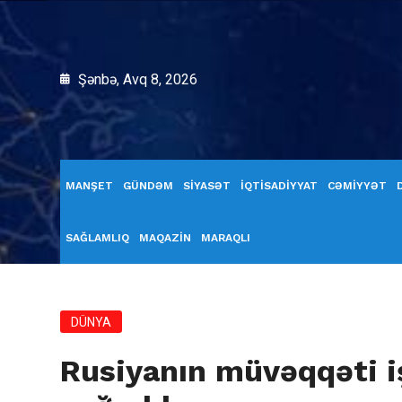
Şənbə, Avq 8, 2026
MANŞET
GÜNDƏM
SİYASƏT
İQTİSADİYYAT
CƏMİYYƏT
SAĞLAMLIQ
MAQAZİN
MARAQLI
DÜNYA
Rusiyanın müvəqqəti iş