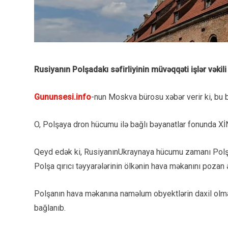
Rusiyanın Polşadakı səfirliyinin müvəqqəti işlər vəkili
Gununsesi.info
-nun Moskva bürosu xəbər verir ki, bu b
O, Polşaya dron hücumu ilə bağlı bəyanatlar fonunda XİN-
Qeyd edək ki, RusiyanınUkraynaya hücumu zamanı Polşan
Polşa qırıcı təyyarələrinin ölkənin hava məkanını pozan ən
Polşanın hava məkanına naməlum obyektlərin daxil olma
bağlanıb.