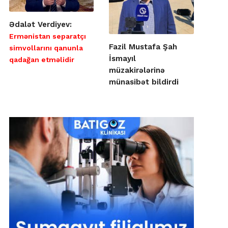
Ədalət Verdiyev:
Ermənistan separatçı
Fazil Mustafa Şah
simvollarını qanunla
İsmayıl
qadağan etməlidir
müzakirələrinə
münasibət bildirdi