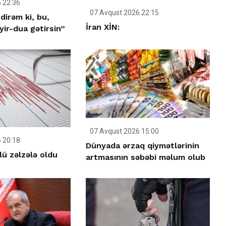
 22:36
07 Avqust 2026 22:15
dirəm ki, bu,
İran XİN:
ir-dua gətirsin”
07 Avqust 2026 15:00
 20:18
Dünyada ərzaq qiymətlərinin
ü zəlzələ oldu
artmasının səbəbi məlum olub