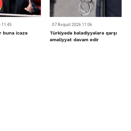
 11:45
07 Avqust 2026 11:06
r buna icazə
Türkiyədə bələdiyyələrə qarşı
əməliyyat davam edir