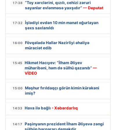
“Toy xərclərini, qızılı, cehizi zəruri
17:38
sayanlar evlənməsə yaxşıdır”
— Deputat
İşlədiyi evdən 10 min manat oğurlayan
17:32
şəxs saxlanıldı
Fövqəladə Hallar Nazirliyi əhaliyə
16:00
müraciət edib
Hikmət Hacıyev: “İlham Əliyev
15:45
müharibəni, həm də sülhü qazanıb”
—
VİDEO
Məşhur fırıldaqçı görün kimin kürəkəni
15:00
imiş?
Hava ilə bağlı
- Xəbərdarlıq
14:33
Paşinyanın prezident İlham Əliyevə zəngi
14:17
sülhün bərqərarı deməkdir