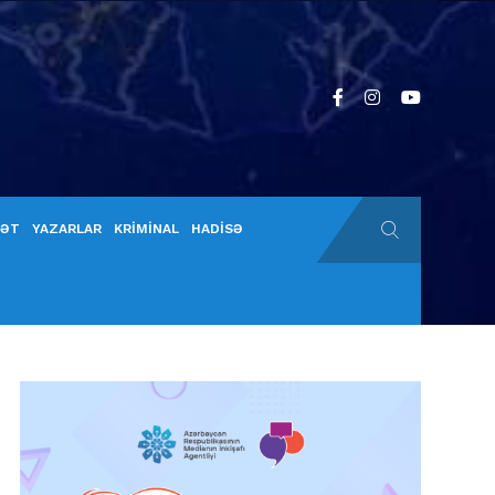
YƏT
YAZARLAR
KRİMİNAL
HADİSƏ