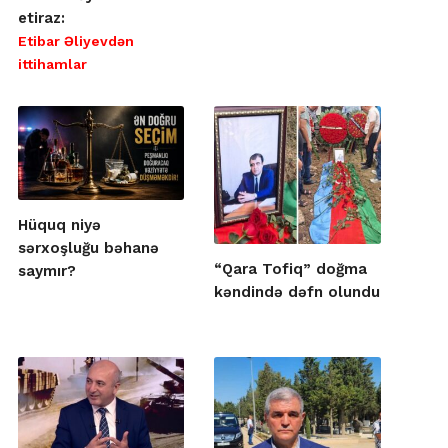
etiraz:
Etibar Əliyevdən
ittihamlar
Hüquq niyə
sərxoşluğu bəhanə
“Qara Tofiq” doğma
saymır?
kəndində dəfn olundu