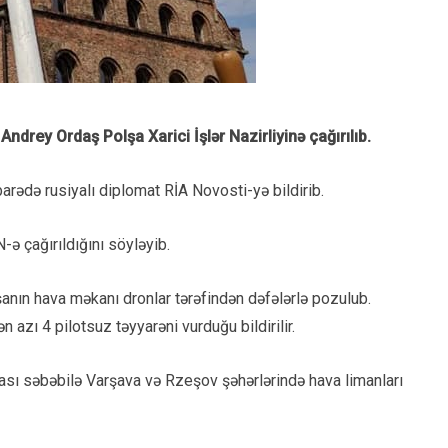
 Andrey Ordaş Polşa Xarici İşlər Nazirliyinə çağırılıb.
arədə rusiyalı diplomat RİA Novosti-yə bildirib.
ə çağırıldığını söyləyib.
ın hava məkanı dronlar tərəfindən dəfələrlə pozulub.
 azı 4 pilotsuz təyyarəni vurduğu bildirilir.
sı səbəbilə Varşava və Rzeşov şəhərlərində hava limanları