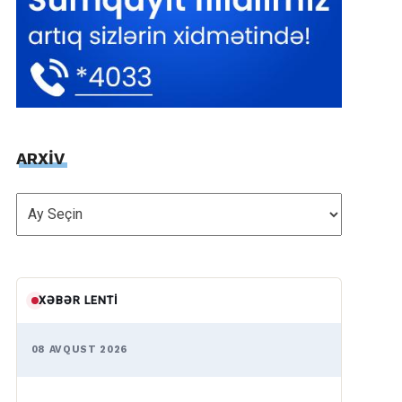
ARXİV
ARXİV
XƏBƏR LENTI
08 AVQUST 2026