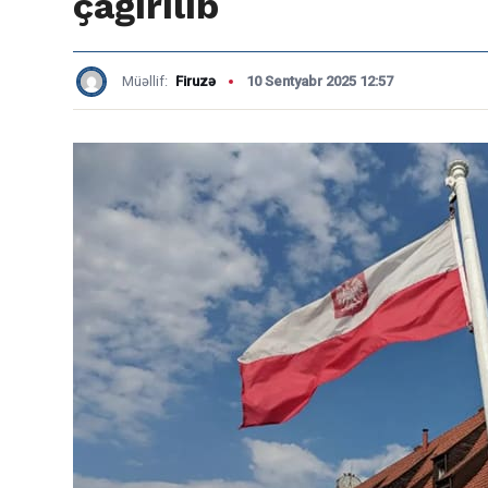
çağırılıb
Müəllif:
Firuzə
10 Sentyabr 2025 12:57