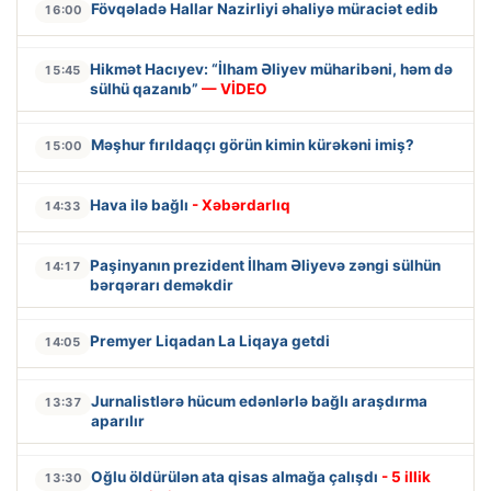
Fövqəladə Hallar Nazirliyi əhaliyə müraciət edib
16:00
Hikmət Hacıyev: “İlham Əliyev müharibəni, həm də
15:45
sülhü qazanıb”
— VİDEO
Məşhur fırıldaqçı görün kimin kürəkəni imiş?
15:00
Hava ilə bağlı
- Xəbərdarlıq
14:33
Paşinyanın prezident İlham Əliyevə zəngi sülhün
14:17
bərqərarı deməkdir
Premyer Liqadan La Liqaya getdi
14:05
Jurnalistlərə hücum edənlərlə bağlı araşdırma
13:37
aparılır
Oğlu öldürülən ata qisas almağa çalışdı
- 5 illik
13:30