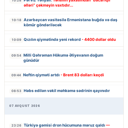
Pərviz Yəhyalı:
Təhsilin yaxasından “bacarıqlı
10:28
əlləri” çəkməyin vaxtıdır...
Azərbaycan vasitəsilə Ermənistana buğda və daş
10:18
kömür göndəriləcək
Qızılın qiymətində yeni rekord
- 4400 dollar oldu
10:09
Milli Qəhrəman Hökumə Əliyevanın doğum
09:54
günüdür
Neftin qiyməti artdı
- Brent 83 dolları keçdi
09:44
Həbs edilən vəkil məhkəmə sədrinin qayınıdır
08:53
07 AVQUST 2026
Türkiyə gəmisi dron hücumuna məruz qaldı
—
23:26