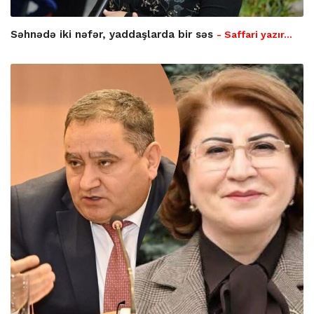
Səhnədə iki nəfər, yaddaşlarda bir səs
- Saffari yazır…