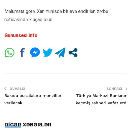
Məlumata görə, Xan Yunisdə bir evə endirilən zərbə
nəticəsində 7 uşaq ölüb.
Gununsesi.info
ƏVVƏLKI
SONRAKI
Bakıda bu ailələrə mənzillər
Türkiyə Mərkəzi Bankının
veriləcək
keçmiş rəhbəri vəfat etdi
DİGƏR XƏBƏRLƏR