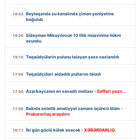
Beyləqanda su kanalında çimən yeniyetmə
19:33
boğulub
Süleyman Mikayılovun 10 illik müavininə hökm
19:20
oxundu
Təqaüdçülərin pulunu talayan şəxs saxlanıldı
19:10
Təqaüdçüləri aldadıb pullarını taladı
17:58
Azərbaycanın ən savadlı mollası
- Saffari yazır…
17:30
Bakıda estetik əməliyyat zamanı üçüncü ölüm
-
17:09
Prokurorluq araşdırır
İki gün güclü külək əsəcək
- XƏBƏRDARLIQ
16:11