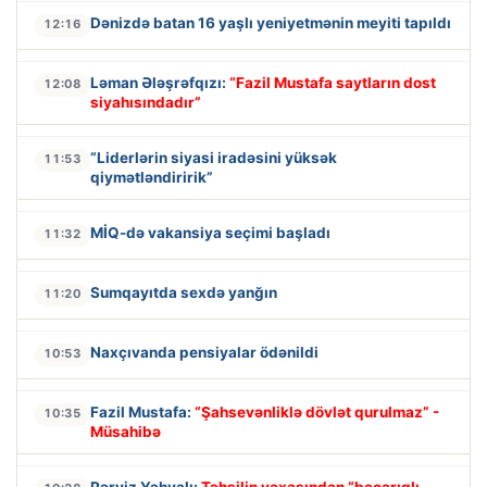
Dənizdə batan 16 yaşlı yeniyetmənin meyiti tapıldı
12:16
Ləman Ələşrəfqızı:
“Fazil Mustafa saytların dost
12:08
siyahısındadır”
“Liderlərin siyasi iradəsini yüksək
11:53
qiymətləndiririk”
MİQ-də vakansiya seçimi başladı
11:32
Sumqayıtda sexdə yanğın
11:20
Naxçıvanda pensiyalar ödənildi
10:53
Fazil Mustafa:
“Şahsevənliklə dövlət qurulmaz” -
10:35
Müsahibə