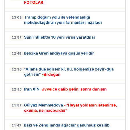
FOTOLAR
Tramp doğum yolu ilə vətəndaşlığı
23:03
məhdudlaşdıran yeni fərmanlar imzaladı
Süni intllektlə 16 yeni virus yaratdılar
22:57
Belçika Qrenlandiyaya qoşun yeridir
22:49
“Allaha dua edirəm ki, bu, bölgəmizə xeyir-dua
22:36
gətirsin”
-Ərdoğan
İran XİN:
Əvvəlcə qalib gəlin, sonra danışın
22:15
Gülyaz Məmmədova
- "Həyat yoldaşın istəmirsə,
21:57
oxuma, nə məcburdur"
Bakı və Zəngilanda ağaclar qanunsuz kəsilib
21:47