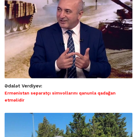
Ədalət Verdiyev:
Ermənistan separatçı simvollarını qanunla qadağan
etməlidir