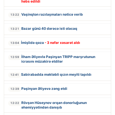
həbs edildi
Vaşinqton razılaşmaları nəticə verib
13:22
Bazar günü 40 dərəcə isti olacaq
13:21
İmişlidə qəza
- 3 nəfər xəsarət aldı
13:04
İlham Əliyevlə Paşinyan TRIPP marşrutunun
12:59
icrasını müzakirə etdilər
Sabirabadda məktəbli qızın meyiti tapıldı
12:41
Paşinyan Əliyevə zəng etdi
12:39
Rövşən Hüseynov orqan donorluğunun
12:22
əhəmiyyətindən danışıb