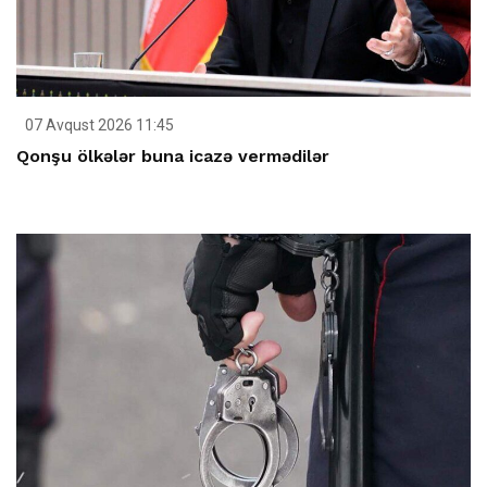
07 Avqust 2026 11:45
Qonşu ölkələr buna icazə vermədilər