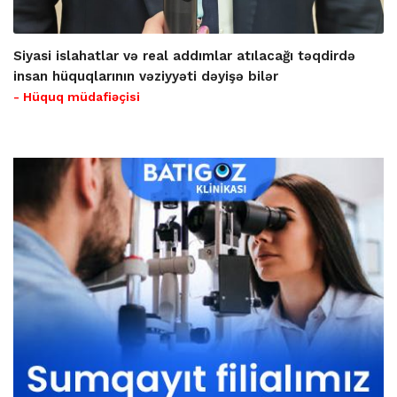
Siyasi islahatlar və real addımlar atılacağı təqdirdə
insan hüquqlarının vəziyyəti dəyişə bilər
- Hüquq müdafiəçisi