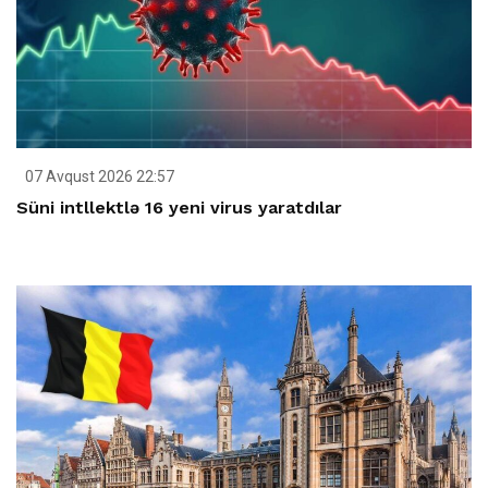
07 Avqust 2026 22:57
Süni intllektlə 16 yeni virus yaratdılar