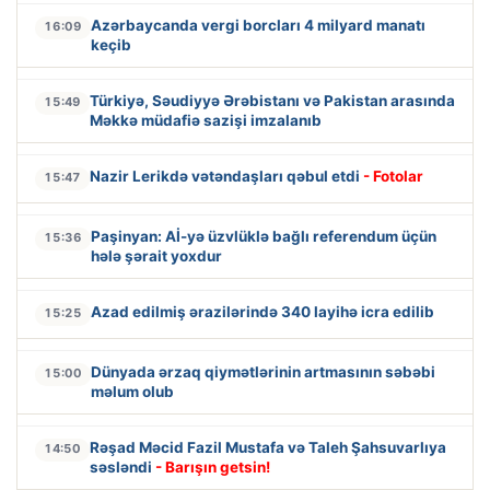
Azərbaycanda vergi borcları 4 milyard manatı
16:09
keçib
Türkiyə, Səudiyyə Ərəbistanı və Pakistan arasında
15:49
Məkkə müdafiə sazişi imzalanıb
Nazir Lerikdə vətəndaşları qəbul etdi
- Fotolar
15:47
Paşinyan: Aİ-yə üzvlüklə bağlı referendum üçün
15:36
hələ şərait yoxdur
Azad edilmiş ərazilərində 340 layihə icra edilib
15:25
Dünyada ərzaq qiymətlərinin artmasının səbəbi
15:00
məlum olub
Rəşad Məcid Fazil Mustafa və Taleh Şahsuvarlıya
14:50
səsləndi
- Barışın getsin!