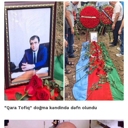
“Qara Tofiq” doğma kəndində dəfn olundu