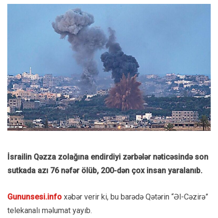
İsrailin Qəzza zolağına endirdiyi zərbələr nəticəsində son
sutkada azı 76 nəfər ölüb, 200-dən çox insan yaralanıb.
Gununsesi.info
xəbər verir ki, bu barədə Qətərin “Əl-Cəzirə”
telekanalı məlumat yayıb.