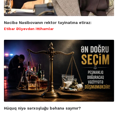
Nəcibə Nəsibovanın rektor təyinatına etiraz:
Etibar Əliyevdən ittihamlar
Hüquq niyə sərxoşluğu bəhanə saymır?