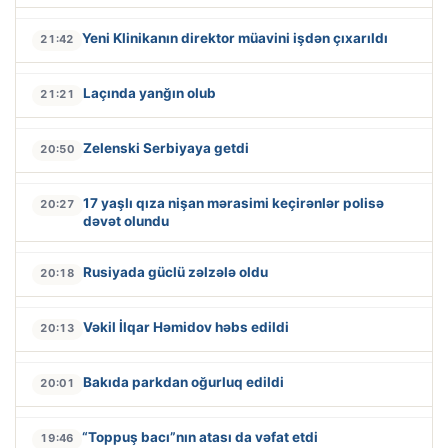
Yeni Klinikanın direktor müavini işdən çıxarıldı
21:42
Laçında yanğın olub
21:21
Zelenski Serbiyaya getdi
20:50
17 yaşlı qıza nişan mərasimi keçirənlər polisə
20:27
dəvət olundu
Rusiyada güclü zəlzələ oldu
20:18
Vəkil İlqar Həmidov həbs edildi
20:13
Bakıda parkdan oğurluq edildi
20:01
“Toppuş bacı”nın atası da vəfat etdi
19:46