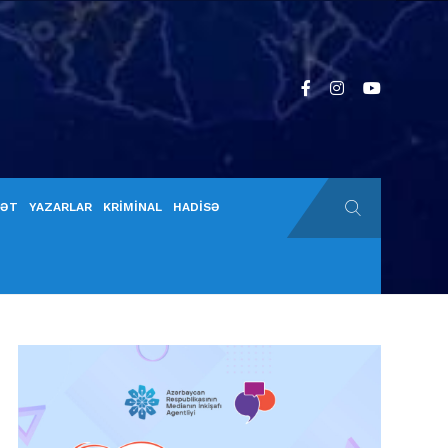
YƏT
YAZARLAR
KRİMİNAL
HADİSƏ