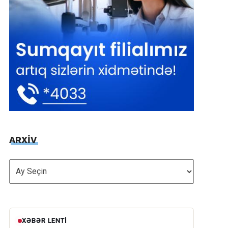
ARXİV
ARXİV
XƏBƏR LENTI