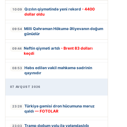
Qızılın qiymətində yeni rekord
- 4400
10:09
dollar oldu
Milli Qəhrəman Hökumə Əliyevanın doğum
09:54
günüdür
Neftin qiyməti artdı
- Brent 83 dolları
09:44
keçdi
Həbs edilən vəkil məhkəmə sədrinin
08:53
qayınıdır
07 AVQUST 2026
Türkiyə gəmisi dron hücumuna məruz
23:26
qaldı
— FOTOLAR
Tramp doğum yolu ilə vətəndaşlığı
23:03