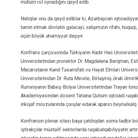
mühüm rol oynadığını qeyd edib.
Natiqlər onu da qeyd ediblər ki, Azərbaycan iqtisadiyyat
təmin etmək dövlətin gələcəyi, xalqımızın rifahı, hüquqi
üçün böyük əhəmiyyət daşıyır.
Konfrans çərçivəsində Türkiyənin Kadır Has Universite
Universitetindən prorektor Dr. Magdalena Berqman, Esto
Macarıstanın Kənd Təsərrüfatı və Həyat Elmləri Universi
Universitetindən Dr. Ruta Meiste, Birləşmiş Ərəb Əmirli
Rumıniyanın Babeş-Bolyai Universitetindən Trayan İonu
Akademiyasından dosent Tatiana Qutium iqtisadi rəqabətq
inkişaf mövzularında çıxışlar edərək aparıcı beynəlxalq 
Konfransın plenar iclası başa çatdıqdan sonra tədbir bö
iştirakçılar müxtəlif sektorlarda rəqabətqabiliyyətin art