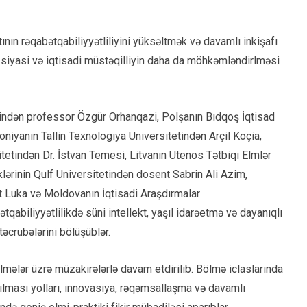
ının rəqabətqabiliyyətliliyini yüksəltmək və davamlı inkişafı
, siyasi və iqtisadi müstəqilliyin daha da möhkəmləndirlməsi
tindən professor Özgür Orhanqazi, Polşanın Bıdqoş İqtisad
niyanın Tallin Texnologiya Universitetindən Arçil Koçia,
tetindən Dr. İstvan Temesi, Litvanın Utenos Tətbiqi Elmlər
klərinin Qulf Universitetindən dosent Sabrin Ali Azim,
t Luka və Moldovanın İqtisadi Araşdırmalar
abiliyyətlilikdə süni intellekt, yaşıl idarəetmə və dayanıqlı
təcrübələrini bölüşüblər.
lmələr üzrə müzakirələrlə davam etdirilib. Bölmə iclaslarında
ırılması yolları, innovasiya, rəqəmsallaşma və davamlı