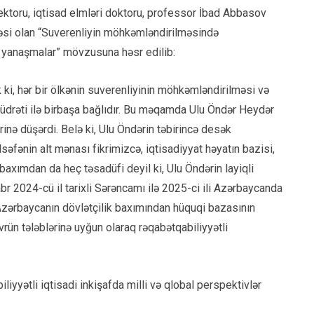
rektoru, iqtisad elmləri doktoru, professor İbad Abbasov
ləsi olan “Suverenliyin möhkəmləndirilməsində
eji yanaşmalar” mövzusuna həsr edilib:
ki, hər bir ölkənin suverenliyinin möhkəmləndirilməsi və
 qüdrəti ilə birbaşa bağlıdır. Bu məqamda Ulu Öndər Heydər
rinə düşərdi. Belə ki, Ulu Öndərin təbirincə desək
lsəfənin alt mənası fikrimizcə, iqtisadiyyat həyatın bazisi,
baxımdan da heç təsadüfi deyil ki, Ulu Öndərin layiqli
 2024-cü il tarixli Sərəncamı ilə 2025-ci ili Azərbaycanda
 Azərbaycanın dövlətçilik baxımından hüquqi bazasının
ün tələblərinə uyğun olaraq rəqabətqabiliyyətli
iyyətli iqtisadi inkişafda milli və qlobal perspektivlər