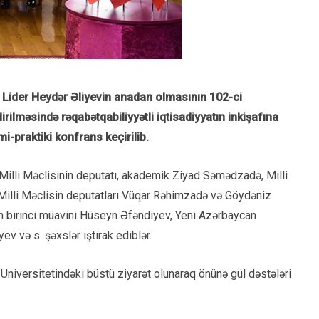
 Lider Heydər Əliyevin anadan olmasının 102-ci
lməsində rəqabətqabiliyyətli iqtisadiyyatın inkişafına
-praktiki konfrans keçirilib.
Milli Məclisinin deputatı, akademik Ziyad Səmədzadə, Milli
 Milli Məclisin deputatları Vüqar Rəhimzadə və Göydəniz
n birinci müavini Hüseyn Əfəndiyev, Yeni Azərbaycan
ev və s. şəxslər iştirak ediblər.
niversitetindəki büstü ziyarət olunaraq önünə gül dəstələri