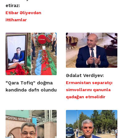
etiraz:
Etibar Əliyevdən
ittihamlar
Ədalət Verdiyev:
Ermənistan separatçı
“Qara Tofiq” doğma
simvollarını qanunla
kəndində dəfn olundu
qadağan etməlidir