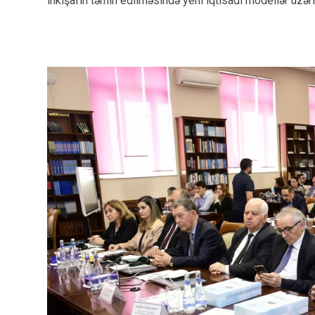
inkişafın təmin edilməsində yeni iqtisadi modellər üzəri