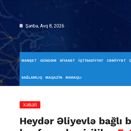
Şənbə, Avq 8, 2026
MANŞET
GÜNDƏM
SİYASƏT
İQTİSADİYYAT
CƏMİYYƏT
SAĞLAMLIQ
MAQAZİN
MARAQLI
XƏBƏR
Heydər Əliyevlə bağlı 