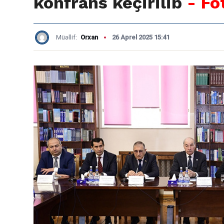
konfrans keçirilib
- Fo
Müəllif:
Orxan
26 Aprel 2025 15:41