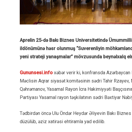
Aprelin 25-də Bakı Biznes Universitetində Ümummilli
ildönümünə həsr olunmuş “Suverenliyin möhkəmləndiri
yeni strateji yanaşmalar” mövzusunda beynəlxalq elmi
Gununsesi.info
xəbər verir ki, konfransda Azərbaycan 
Məclisin Aqrar siyasət komitəsinin sədri Tahir Rzayev,
Qəhrəmanov, Yasamal Rayon İcra Hakimiyyəti Başçısını
Partiyası Yasamal rayon təşkilatının sədri Bəxtiyar Nəbiy
Tədbirdən öncə Ulu Öndər Heydər Əliyevin Bakı Biznes U
düzülüb, əziz xatirəsi ehtiramla yad edilib.