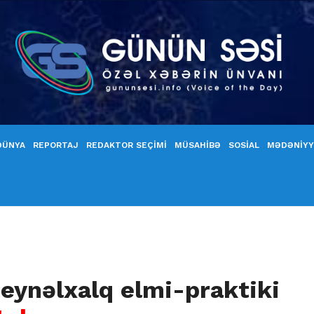
DÜNYA
REPORTAJ
REDAKTOR SEÇİMİ
MÜSAHİBƏ
SOSİAL
MƏDƏNİY
beynəlxalq elmi-praktiki