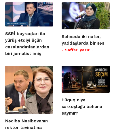
SSRİ bayraqları ilə
Səhnədə iki nəfər,
yürüş etdiyi üçün
yaddaşlarda bir səs
cəzalandırılanlardan
- Saffari yazır…
biri jurnalist imiş
Hüquq niyə
sərxoşluğu bəhanə
saymır?
Nəcibə Nəsibovanın
rektor təyinatına