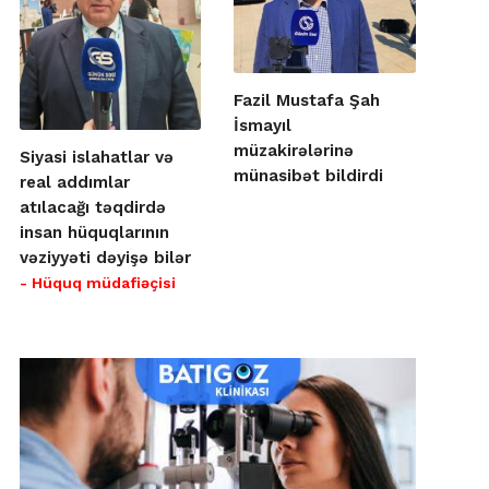
Fazil Mustafa Şah
İsmayıl
müzakirələrinə
Siyasi islahatlar və
münasibət bildirdi
real addımlar
atılacağı təqdirdə
insan hüquqlarının
vəziyyəti dəyişə bilər
- Hüquq müdafiəçisi