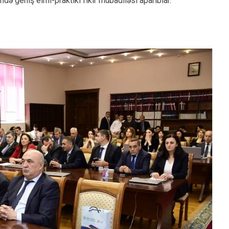
ndə geniş elmi-praktiki fikir mübadiləsi aparıblar.