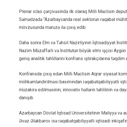
Plenar iclas çərçivəsində ilk olaraq Milli Məclisin deput
Səmədzadə “Azərbaycanda real sektorun rəqabət mühiti 
mövzusunda məruzə ilə çıxış edib.
Daha sonra Elm və Təhsil Nazirliyinin İqtisadiyyat İnsti
Nazim Müzəffərli və İnstitutun böyük elmi işçisi Aygün 
geniş analitik təhlillərini konfrans iştirakçılarına təqdim 
Konfransda çıxış edən Milli Məclisin Aqrar siyasət kom
möhkəmləndirilməsi baxımından rəqabətqabiliyyətli iqtis
müzakirə edilməsinin, innovativ həllərin təhlilinin və da
danışıb.
Azərbaycan Dövlət İqtisad Universitetinin Maliyyə və au
Əvəz Ələkbərov isə rəqabətqabiliyyətli iqtisadi inkişafı