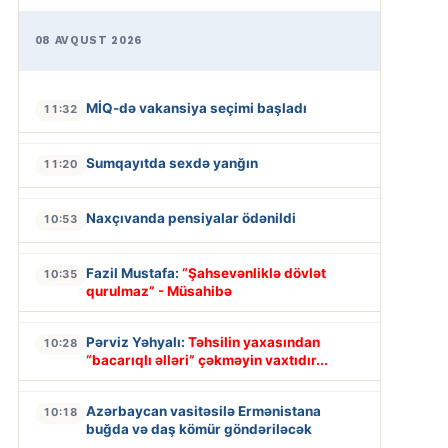
08 AVQUST 2026
MİQ-də vakansiya seçimi başladı
11:32
Sumqayıtda sexdə yanğın
11:20
Naxçıvanda pensiyalar ödənildi
10:53
Fazil Mustafa:
“Şahsevənliklə dövlət
10:35
qurulmaz” - Müsahibə
Pərviz Yəhyalı:
Təhsilin yaxasından
10:28
“bacarıqlı əlləri” çəkməyin vaxtıdır...
Azərbaycan vasitəsilə Ermənistana
10:18
buğda və daş kömür göndəriləcək