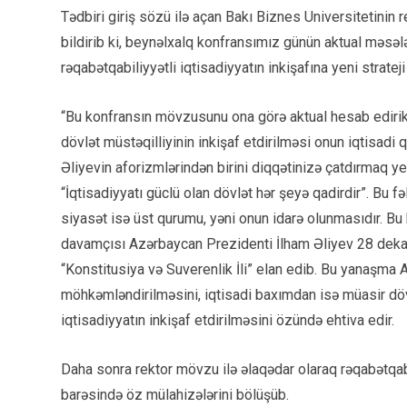
Tədbiri giriş sözü ilə açan Bakı Biznes Universitetinin 
bildirib ki, beynəlxalq konfransımız günün aktual məsə
rəqabətqabiliyyətli iqtisadiyyatın inkişafına yeni strat
“Bu konfransın mövzusunu ona görə aktual hesab edirik 
dövlət müstəqilliyinin inkişaf etdirilməsi onun iqtisadi
Əliyevin aforizmlərindən birini diqqətinizə çatdırmaq ye
“İqtisadiyyatı güclü olan dövlət hər şeyə qadirdir”. Bu fə
siyasət isə üst qurumu, yəni onun idarə olunmasıdır. Bu 
davamçısı Azərbaycan Prezidenti İlham Əliyev 28 dekabr
“Konstitusiya və Suverenlik İli” elan edib. Bu yanaşma
möhkəmləndirilməsini, iqtisadi baxımdan isə müasir dövr
iqtisadiyyatın inkişaf etdirilməsini özündə ehtiva edir.
Daha sonra rektor mövzu ilə əlaqədar olaraq rəqabətqabil
barəsində öz mülahizələrini bölüşüb.