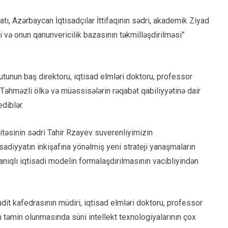
atı, Azərbaycan İqtisadçılar İttifaqının sədri, akademik Ziyad
və onun qanunvericilik bazasının təkmilləşdirilməsi”
tutunun baş direktoru, iqtisad elmləri doktoru, professor
Təhməzli ölkə və müəssisələrin rəqabət qabiliyyətinə dair
ediblər.
itəsinin sədri Tahir Rzayev suverenliyimizin
adiyyatın inkişafına yönəlmiş yeni strateji yanaşmaların
yanıqlı iqtisadi modelin formalaşdırılmasının vacibliyindən
dit kafedrasının müdiri, iqtisad elmləri doktoru, professor
n təmin olunmasında süni intellekt texnologiyalarının çox