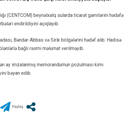
ığı (CENTCOM) beynəlxalq sularda ticarət gəmilərini hədəfə
ələri endirildiyini açıqlayıb.
adası, Bəndər-Abbas və Sirik bölgələrini hədəf alıb. Hadisə
, ölənlərlə bağlı rəsmi məlumat verilməyib.
nı ötən ay imzalanmış memorandumun pozulması kimi
yini bəyan edib.