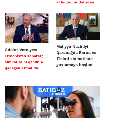
- Hüquq müdafiəçisi
Maliyyə Nazirliyi
Ədalət Verdiyev:
Qarabağda Bərpa və
Ermənistan separatçı
Tikinti xidmətində
simvollarını qanunla
yoxlamaya başladı
qadağan etməlidir