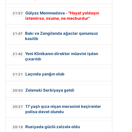
Gülyaz Məmmədova
- "Həyat yoldaşın
21:57
istəmirsə, oxuma, nə məcburdur"
Bakı və Zəngilanda ağaclar qanunsuz
21:47
kəsilib
Yeni Klinikanın direktor müavini işdən
21:42
çıxarıldı
Laçında yanğın olub
21:21
Zelenski Serbiyaya getdi
20:50
17 yaşlı qıza nişan mərasimi keçirənlər
20:27
polisə dəvət olundu
Rusiyada güclü zəlzələ oldu
20:18