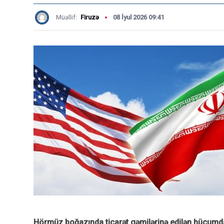
Müəllif:
Firuzə
08 İyul 2026 09:41
Hörmüz boğazında ticarət gəmilərinə edilən hücumda