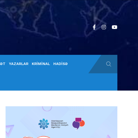
YƏT
YAZARLAR
KRİMİNAL
HADİSƏ