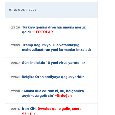
07 AVQUST 2026
Türkiyə gəmisi dron hücumuna məruz
23:26
qaldı
— FOTOLAR
Tramp doğum yolu ilə vətəndaşlığı
23:03
məhdudlaşdıran yeni fərmanlar imzaladı
Süni intllektlə 16 yeni virus yaratdılar
22:57
Belçika Qrenlandiyaya qoşun yeridir
22:49
“Allaha dua edirəm ki, bu, bölgəmizə
22:36
xeyir-dua gətirsin”
-Ərdoğan
İran XİN:
Əvvəlcə qalib gəlin, sonra
22:15
danışın