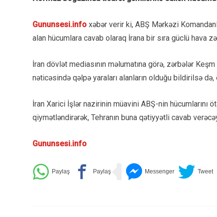
Gununsesi.info
xəbər verir ki, ABŞ Mərkəzi Komandanl
alan hücumlara cavab olaraq İrana bir sıra güclü hava zərb
İran dövlət mediasının məlumatına görə, zərbələr Keşm 
nəticəsində qəlpə yaraları alanların olduğu bildirilsə də
İran Xarici İşlər nazirinin müavini ABŞ-nin hücumları
qiymətləndirərək, Tehranın buna qətiyyətli cavab verəcə
Gununsesi.info