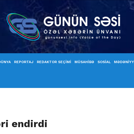
DÜNYA
REPORTAJ
REDAKTOR SEÇİMİ
MÜSAHİBƏ
SOSİAL
MƏDƏNİY
ri endirdi