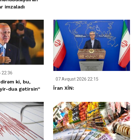
r imzaladı
 22:36
07 Avqust 2026 22:15
dirəm ki, bu,
İran XİN:
ir-dua gətirsin”