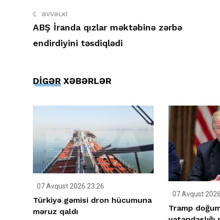
ƏVVƏLKI
ABŞ İranda qızlar məktəbinə zərbə
endirdiyini təsdiqlədi
DİGƏR XƏBƏRLƏR
07 Avqust 2026 23:26
07 Avqust 2026
Türkiyə gəmisi dron hücumuna
Tramp doğum 
məruz qaldı
vətəndaşlığı