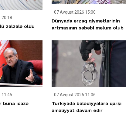
07 Avqust 2026 15:00
 20:18
Dünyada ərzaq qiymətlərinin
ü zəlzələ oldu
artmasının səbəbi məlum olub
 11:45
07 Avqust 2026 11:06
r buna icazə
Türkiyədə bələdiyyələrə qarşı
əməliyyat davam edir