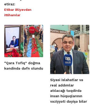
etiraz:
Etibar Əliyevdən
ittihamlar
“Qara Tofiq” doğma
kəndində dəfn olundu
Siyasi islahatlar və
real addımlar
atılacağı təqdirdə
insan hüquqlarının
vəziyyəti dəyişə bilər