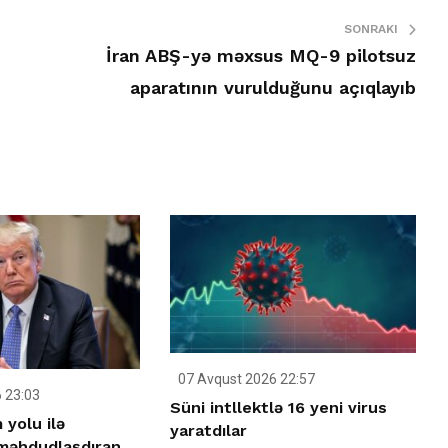
SONRAKI
İran ABŞ-yə məxsus MQ-9 pilotsuz
aparatının vurulduğunu açıqlayıb
07 Avqust 2026 22:57
 23:03
Süni intllektlə 16 yeni virus
yolu ilə
yaratdılar
 məhdudlaşdıran