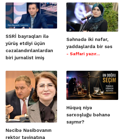
SSRİ bayraqları ilə
Səhnədə iki nəfər,
yürüş etdiyi üçün
yaddaşlarda bir səs
cəzalandırılanlardan
- Saffari yazır…
biri jurnalist imiş
Hüquq niyə
sərxoşluğu bəhanə
saymır?
Nəcibə Nəsibovanın
rektor təyinatına