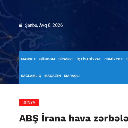
Şənbə, Avq 8, 2026
MANŞET
GÜNDƏM
SİYASƏT
İQTİSADİYYAT
CƏMİYYƏT
SAĞLAMLIQ
MAQAZİN
MARAQLI
DÜNYA
ABŞ İrana hava zərbələ