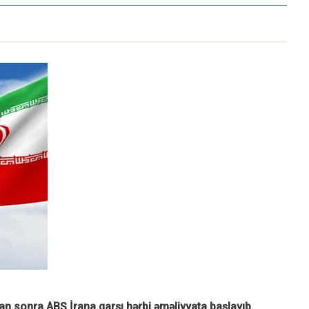
n sonra ABŞ İrana qarşı hərbi əməliyyata başlayıb.