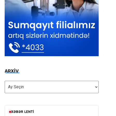
ARXİV
ARXİV
XƏBƏR LENTI