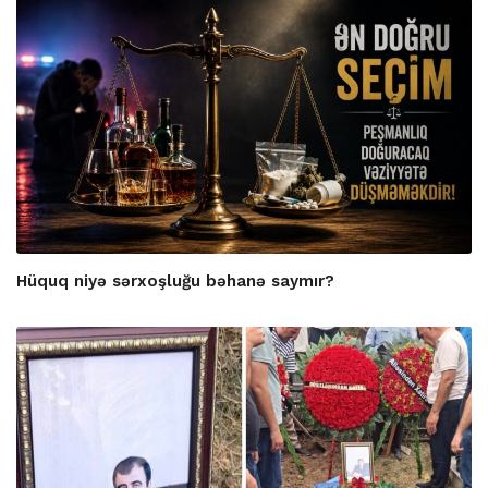
Hüquq niyə sərxoşluğu bəhanə saymır?