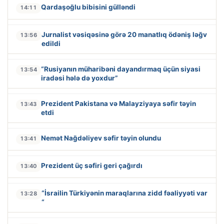
Qardaşoğlu bibisini gülləndi
14:11
Jurnalist vəsiqəsinə görə 20 manatlıq ödəniş ləğv
13:56
edildi
“Rusiyanın müharibəni dayandırmaq üçün siyasi
13:54
iradəsi hələ də yoxdur”
Prezident Pakistana və Malayziyaya səfir təyin
13:43
etdi
Nemət Nağdəliyev səfir təyin olundu
13:41
Prezident üç səfiri geri çağırdı
13:40
“İsrailin Türkiyənin maraqlarına zidd fəaliyyəti var
13:28
“