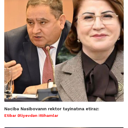
Nəcibə Nəsibovanın rektor təyinatına etiraz:
Etibar Əliyevdən ittihamlar