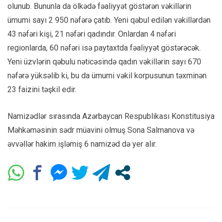
olunub. Bununla da ölkədə fəaliyyət göstərən vəkillərin
ümumi sayı 2 950 nəfərə çatıb. Yeni qəbul edilən vəkillərdən
43 nəfəri kişi, 21 nəfəri qadındır. Onlardan 4 nəfəri
regionlarda, 60 nəfəri isə paytaxtda fəaliyyət göstərəcək.
Yeni üzvlərin qəbulu nəticəsində qadın vəkillərin sayı 670
nəfərə yüksəlib ki, bu da ümumi vəkil korpusunun təxminən
23 faizini təşkil edir.
Namizədlər sırasında Azərbaycan Respublikası Konstitusiya
Məhkəməsinin sədr müavini olmuş Sona Salmanova və
əvvəllər hakim işləmiş 6 namizəd də yer alır.