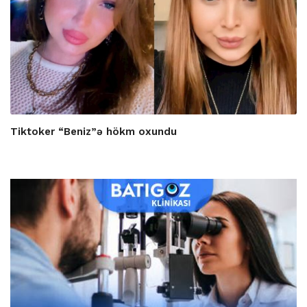
Tiktoker “Beniz”ə hökm oxundu