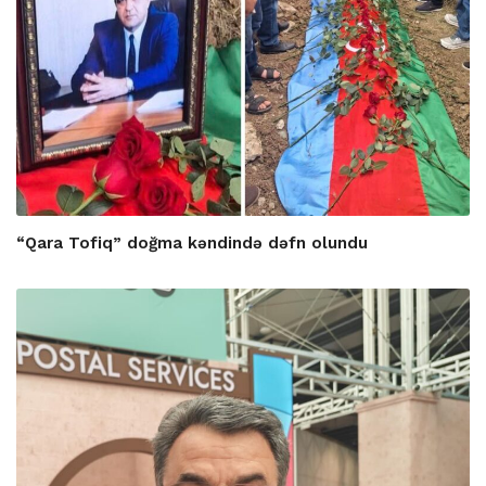
“Qara Tofiq” doğma kəndində dəfn olundu