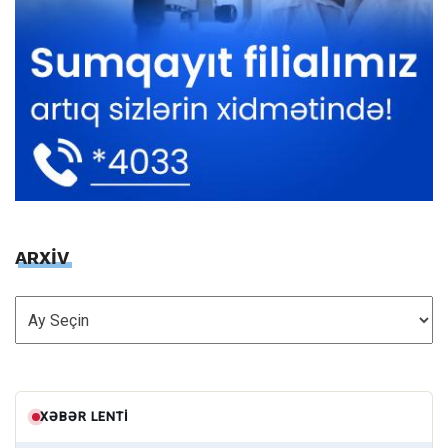
ARXİV
ARXİV
XƏBƏR LENTI