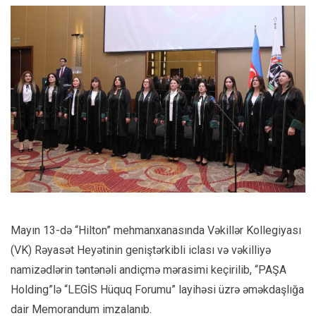
Mayın 13-də “Hilton” mehmanxanasında Vəkillər Kollegiyası
(VK) Rəyasət Heyətinin geniştərkibli iclası və vəkilliyə
namizədlərin təntənəli andiçmə mərasimi keçirilib, “PAŞA
Holding”lə “LEGİS Hüquq Forumu” layihəsi üzrə əməkdaşlığa
dair Memorandum imzalanıb.