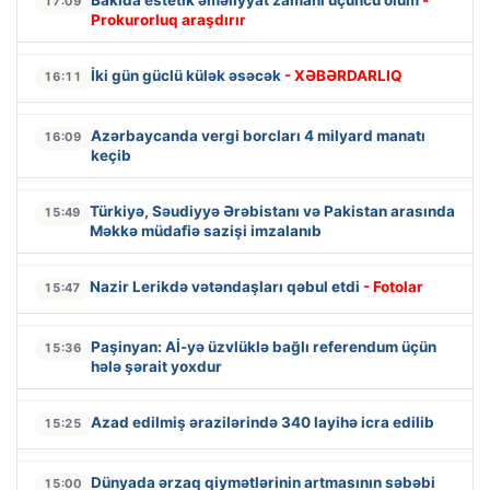
Bakıda estetik əməliyyat zamanı üçüncü ölüm
-
17:09
Prokurorluq araşdırır
İki gün güclü külək əsəcək
- XƏBƏRDARLIQ
16:11
Azərbaycanda vergi borcları 4 milyard manatı
16:09
keçib
Türkiyə, Səudiyyə Ərəbistanı və Pakistan arasında
15:49
Məkkə müdafiə sazişi imzalanıb
Nazir Lerikdə vətəndaşları qəbul etdi
- Fotolar
15:47
Paşinyan: Aİ-yə üzvlüklə bağlı referendum üçün
15:36
hələ şərait yoxdur
Azad edilmiş ərazilərində 340 layihə icra edilib
15:25
Dünyada ərzaq qiymətlərinin artmasının səbəbi
15:00