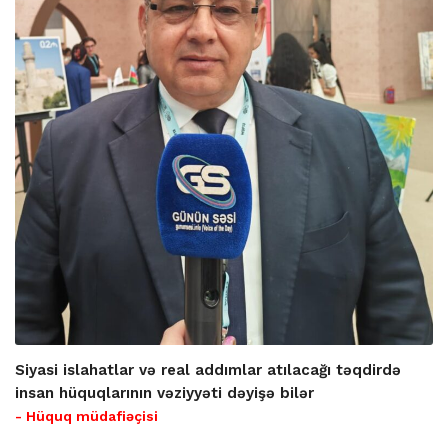
Siyasi islahatlar və real addımlar atılacağı təqdirdə
insan hüquqlarının vəziyyəti dəyişə bilər
- Hüquq müdafiəçisi