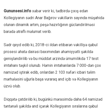
Gununsesi.info
xəbər verir ki, tədbirdə çıxış edən
Kollegiyanın sədri Anar Bağırov vəkillərin sayında müşahidə
olunan dinamik artım, peşə hazırlığının gücləndirilməsi
barədə ətraflı məlumat verib.
Sədr qeyd edib ki, 2018-ci ildən etibarən vəkilliyə qəbul
prosesi əhatə dairəsi baxımından əhəmiyyətli şəkildə
genişləndirilib və bu müddət ərzində ümumilikdə 17 test
imtahanı təşkil olunub. Həmin imtahanlarda 7 000-dən çox
namizəd iştirak edib, onlardan 2 103 nəfəri icbari təlim
mərhələsini uğurla başa vuraraq and içib və Kollegiyanın
üzvü olub.
Diqqətə çatdırılıb ki, bugünkü mərasimdə daha 64 namizəd
təntənəli şəkildə and içərək Kollegiyanın sıralarına qəbul