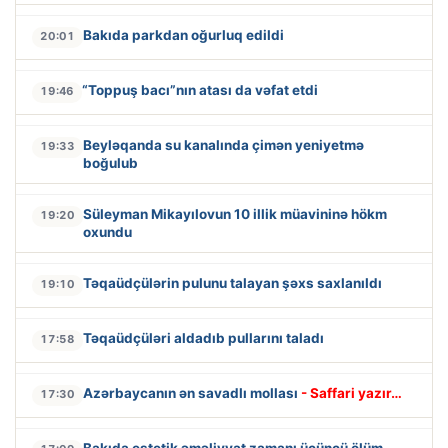
Bakıda parkdan oğurluq edildi
20:01
“Toppuş bacı”nın atası da vəfat etdi
19:46
Beyləqanda su kanalında çimən yeniyetmə
19:33
boğulub
Süleyman Mikayılovun 10 illik müavininə hökm
19:20
oxundu
Təqaüdçülərin pulunu talayan şəxs saxlanıldı
19:10
Təqaüdçüləri aldadıb pullarını taladı
17:58
Azərbaycanın ən savadlı mollası
- Saffari yazır…
17:30