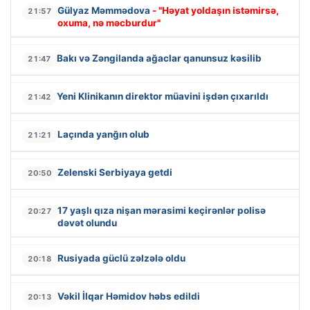
Gülyaz Məmmədova
- "Həyat yoldaşın istəmirsə,
21:57
oxuma, nə məcburdur"
Bakı və Zəngilanda ağaclar qanunsuz kəsilib
21:47
Yeni Klinikanın direktor müavini işdən çıxarıldı
21:42
Laçında yanğın olub
21:21
Zelenski Serbiyaya getdi
20:50
17 yaşlı qıza nişan mərasimi keçirənlər polisə
20:27
dəvət olundu
Rusiyada güclü zəlzələ oldu
20:18
Vəkil İlqar Həmidov həbs edildi
20:13