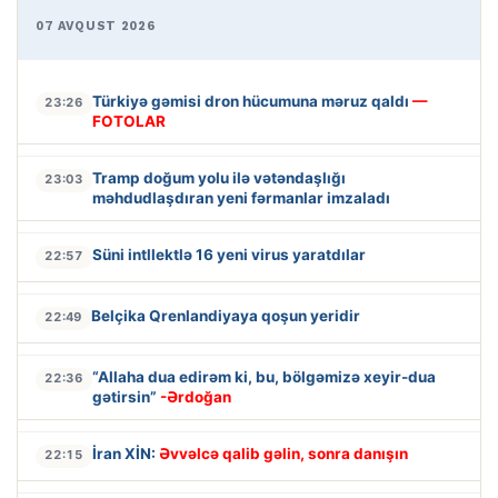
07 AVQUST 2026
Türkiyə gəmisi dron hücumuna məruz qaldı
—
23:26
FOTOLAR
Tramp doğum yolu ilə vətəndaşlığı
23:03
məhdudlaşdıran yeni fərmanlar imzaladı
Süni intllektlə 16 yeni virus yaratdılar
22:57
Belçika Qrenlandiyaya qoşun yeridir
22:49
“Allaha dua edirəm ki, bu, bölgəmizə xeyir-dua
22:36
gətirsin”
-Ərdoğan
İran XİN:
Əvvəlcə qalib gəlin, sonra danışın
22:15