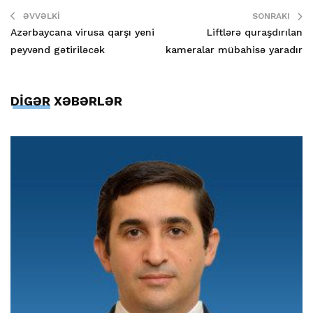
ƏVVƏLKI
SONRAKI
Azərbaycana virusa qarşı yeni
Liftlərə quraşdırılan
peyvənd gətiriləcək
kameralar mübahisə yaradır
DİGƏR XƏBƏRLƏR