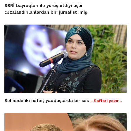
SSRİ bayraqları ilə yürüş etdiyi üçün
cəzalandırılanlardan biri jurnalist imiş
Səhnədə iki nəfər, yaddaşlarda bir səs
- Saffari yazır…