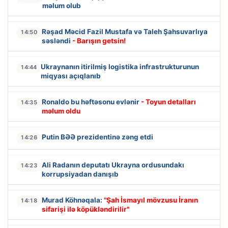
məlum olub
Rəşad Məcid Fazil Mustafa və Taleh Şahsuvarlıya
14:50
səsləndi
- Barışın getsin!
Ukraynanın itirilmiş logistika infrastrukturunun
14:44
miqyası açıqlanıb
Ronaldo bu həftəsonu evlənir
- Toyun detalları
14:35
məlum oldu
Putin BƏƏ prezidentinə zəng etdi
14:26
Ali Radanın deputatı Ukrayna ordusundakı
14:23
korrupsiyadan danışıb
Murad Köhnəqala:
"Şah İsmayıl mövzusu İranın
14:18
sifarişi ilə köpükləndirilir"