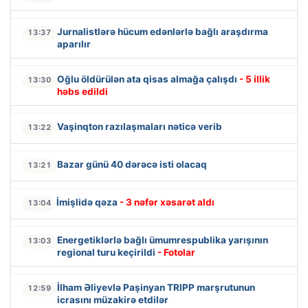
Jurnalistlərə hücum edənlərlə bağlı araşdırma
13:37
aparılır
Oğlu öldürülən ata qisas almağa çalışdı
- 5 illik
13:30
həbs edildi
Vaşinqton razılaşmaları nəticə verib
13:22
Bazar günü 40 dərəcə isti olacaq
13:21
İmişlidə qəza
- 3 nəfər xəsarət aldı
13:04
Energetiklərlə bağlı ümumrespublika yarışının
13:03
regional turu keçirildi
- Fotolar
İlham Əliyevlə Paşinyan TRIPP marşrutunun
12:59
icrasını müzakirə etdilər