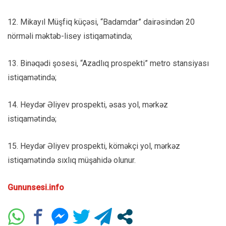
12. Mikayıl Müşfiq küçəsi, “Badamdar” dairəsindən 20
nörməli məktəb-lisey istiqamətində;
13. Binəqədi şosesi, “Azadlıq prospekti” metro stansiyası
istiqamətində;
14. Heydər Əliyev prospekti, əsas yol, mərkəz
istiqamətində;
15. Heydər Əliyev prospekti, köməkçi yol, mərkəz
istiqamətində sıxlıq müşahidə olunur.
Gununsesi.info