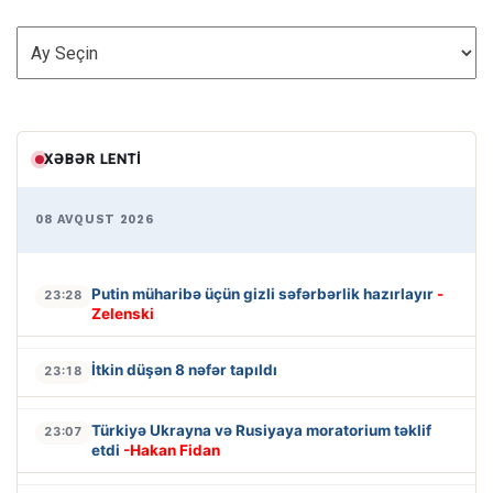
ARXİV
XƏBƏR LENTI
08 AVQUST 2026
Putin müharibə üçün gizli səfərbərlik hazırlayır
-
23:28
Zelenski
İtkin düşən 8 nəfər tapıldı
23:18
Türkiyə Ukrayna və Rusiyaya moratorium təklif
23:07
etdi
-Hakan Fidan