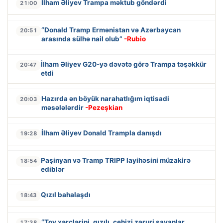
İlham Əliyev Trampa məktub göndərdi
21:00
“Donald Tramp Ermənistan və Azərbaycan
20:51
arasında sülhə nail olub”
-Rubio
İlham Əliyev G20-yə dəvətə görə Trampa təşəkkür
20:47
etdi
Hazırda ən böyük narahatlığım iqtisadi
20:03
məsələlərdir
-Pezeşkian
İlham Əliyev Donald Trampla danışdı
19:28
Paşinyan və Tramp TRIPP layihəsini müzakirə
18:54
ediblər
Qızıl bahalaşdı
18:43
“Toy xərclərini, qızılı, cehizi zəruri sayanlar
17:38