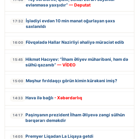
evlənməsə yaxşıdır”
— Deputat
İşlədiyi evdən 10 min manat oğurlayan şəxs
17:32
saxlanıldı
Fövqəladə Hallar Nazirliyi əhaliyə müraciət edib
16:00
Hikmət Hacıyev: “İlham Əliyev müharibəni, həm də
15:45
sülhü qazanıb”
— VİDEO
Məşhur fırıldaqçı görün kimin kürəkəni imiş?
15:00
Hava ilə bağlı
- Xəbərdarlıq
14:33
Paşinyanın prezident İlham Əliyevə zəngi sülhün
14:17
bərqərarı deməkdir
Premyer Liqadan La Liqaya getdi
14:05