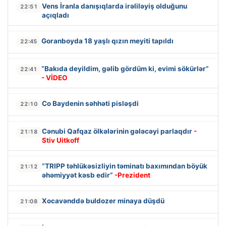
Vens İranla danışıqlarda irəliləyiş olduğunu
22:51
açıqladı
Goranboyda 18 yaşlı qızın meyiti tapıldı
22:45
“Bakıda deyildim, gəlib gördüm ki, evimi sökürlər”
22:41
- VİDEO
Co Baydenin səhhəti pisləşdi
22:10
Cənubi Qafqaz ölkələrinin gələcəyi parlaqdır
-
21:18
Stiv Uitkoff
“TRIPP təhlükəsizliyin təminatı baxımından böyük
21:12
əhəmiyyət kəsb edir”
-Prezident
Xocavənddə buldozer minaya düşdü
21:08