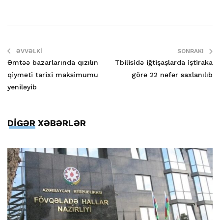
ƏVVƏLKI
SONRAKI
Əmtəə bazarlarında qızılın
Tbilisidə iğtişaşlarda iştiraka
qiyməti tarixi maksimumu
görə 22 nəfər saxlanılıb
yeniləyib
DİGƏR XƏBƏRLƏR