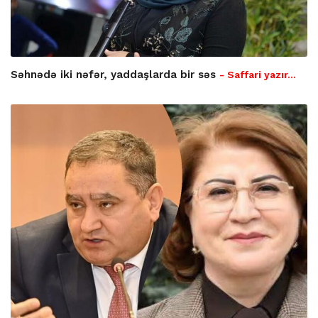
Səhnədə iki nəfər, yaddaşlarda bir səs
- Saffari yazır…