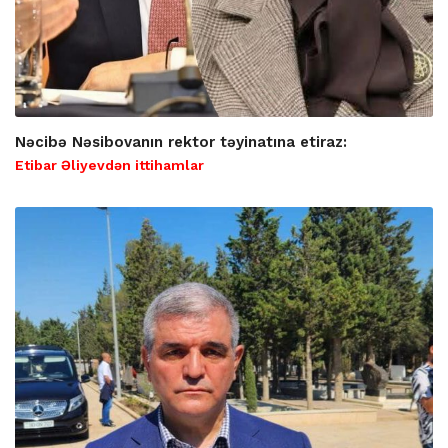
Nəcibə Nəsibovanın rektor təyinatına etiraz:
Etibar Əliyevdən ittihamlar