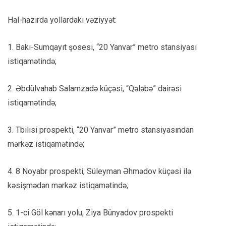
Hal-hazırda yollardakı vəziyyət:
1. Bakı-Sumqayıt şosesi, “20 Yanvar” metro stansiyası
istiqamətində;
2. Əbdülvahab Salamzadə küçəsi, “Qələbə” dairəsi
istiqamətində;
3. Tbilisi prospekti, “20 Yanvar” metro stansiyasından
mərkəz istiqamətində;
4. 8 Noyabr prospekti, Süleyman Əhmədov küçəsi ilə
kəsişmədən mərkəz istiqamətində;
5. 1-ci Göl kənarı yolu, Ziya Bünyadov prospekti