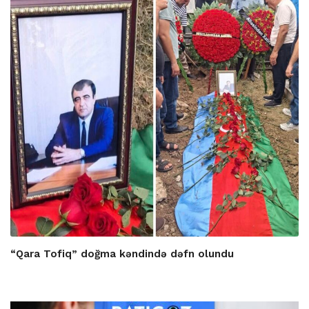
“Qara Tofiq” doğma kəndində dəfn olundu