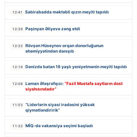
Sabirabadda məktəbli qızın meyiti tapıldı
12:41
Paşinyan Əliyevə zəng etdi
12:39
Rövşən Hüseynov orqan donorluğunun
12:22
əhəmiyyətindən danışıb
Dənizdə batan 16 yaşlı yeniyetmənin meyiti tapıldı
12:16
Ləman Ələşrəfqızı:
“Fazil Mustafa saytların dost
12:08
siyahısındadır”
“Liderlərin siyasi iradəsini yüksək
11:53
qiymətləndiririk”
MİQ-də vakansiya seçimi başladı
11:32