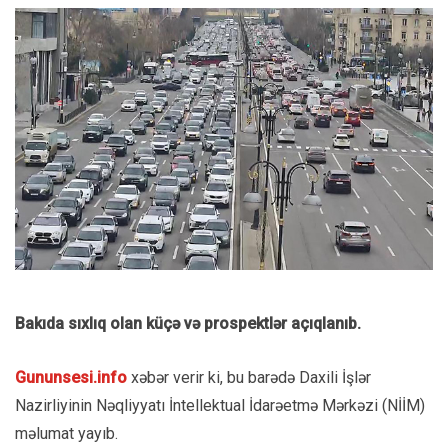
Bakıda sıxlıq olan küçə və prospektlər açıqlanıb.
Gununsesi.info
xəbər verir ki, bu barədə Daxili İşlər
Nazirliyinin Nəqliyyatı İntellektual İdarəetmə Mərkəzi (NİİM)
məlumat yayıb.