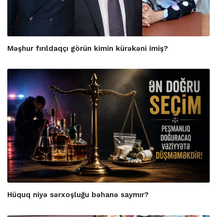
Məşhur fırıldaqçı görün kimin kürəkəni imiş?
Hüquq niyə sərxoşluğu bəhanə saymır?