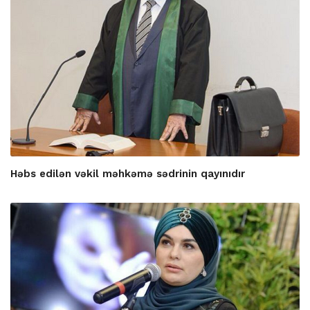
Həbs edilən vəkil məhkəmə sədrinin qayınıdır