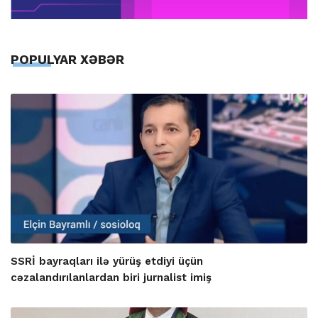
POPULYAR XƏBƏR
SSRİ bayraqları ilə yürüş etdiyi üçün
cəzalandırılanlardan biri jurnalist imiş