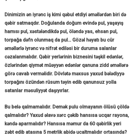
Dinimizin ən iyrənc iş kimi qəbul etdiyi əməllərdən biri də
qəbir satmaqdır. Doğulanda doğum evində pul, yaşayış
hamısı pul, xəstələndikdə pul, öləndə yas, ehsan pul,
torpağa dəfn olunmaq da pul… Gözəl həyatı bu cür
əməllərlə iyrənc və nifrət ediləsi bir duruma salanlar
cəzalanmalıdır. Qəbir yerlərinin biznesini təşkil edənlər,
özlərindən qiymət müəyyən edənlər qanuna zidd əməllərə
görə cavab verməlidir. Dövlətə məxsus yaxud bələdiyyə
torpağını özündən rüsum təyin edib qanunsuz yolla
satanlar məsuliyyət daşıyırlar.
Bu belə qalmamalıdır. Demək pulu olmayanın ölüsü çöldə
qalmalıdır? Yaxud əlavə xərc çəkib hansısa ucqar rayona,
kəndə aparmalıdır? Hansısa məmur da 60 qəbirlik yeri
zəbt edib atasına 5 metrlik abidə ucaltmalıdır ortasında?