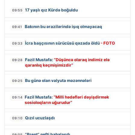
17 yaşlı qız Kürdə boğuldu
09:55
Bakının bu ərazilərində işıq olmayacaq
09:41
İcra başçısının sürücüsü qəzada öldü
- FOTO
09:33
Fazil Mustafa:
“Düşüncə olaraq indimiz elə
09:28
qaranlıq keçmişimizdir”
Bu günə olan valyuta məzənnələri
09:25
Fazil Mustafa:
“Milli hədəfləri dəyişdirmək
09:14
sosioloqların uğurudur”
Qızıl ucuzlaşdı
09:10
“Brent” nefti bahalaşdı
09:05