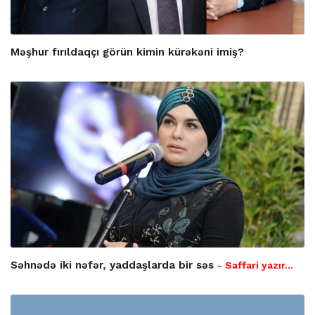
Məşhur fırıldaqçı görün kimin kürəkəni imiş?
Səhnədə iki nəfər, yaddaşlarda bir səs
- Saffari yazır…