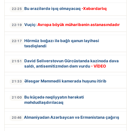
Bu ərazilərdə işıq olmayacaq
-Xəbərdarlıq
22:25
Vuçiç:
Avropa böyük müharibənin astanasındadır
22:19
Hörmüz boğazı ilə bağlı qanun layihəsi
22:17
təsdiqləndi
David Seliverstovun Gürcüstanda kazinoda dava
21:51
saldı, antisemitizmdən dəm vurdu
- VİDEO
Ələsgər Məmmədli kamerada huşunu itirib
21:33
Bu küçədə nəqliyyatın hərəkəti
21:00
məhdudlaşdırılacaq
Almaniyadan Azərbaycan və Ermənistana çağırış
20:46