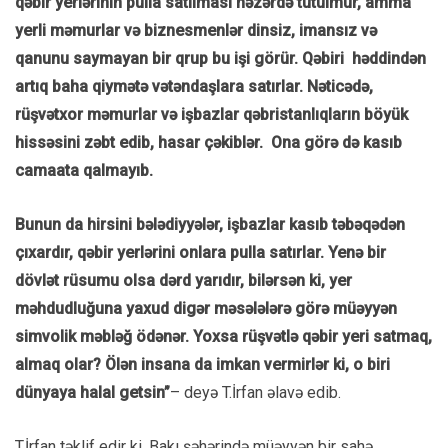
qəbir yerlərinin pulla satılması nəzərdə tutulmur, amma
yerli məmurlar və biznesmenlər dinsiz, imansız və
qanunu saymayan bir qrup bu işi görür. Qəbiri həddindən
artıq baha qiymətə vətəndaşlara satırlar. Nəticədə,
rüşvətxor məmurlar və işbazlar qəbristanlıqların böyük
hissəsini zəbt edib, hasar çəkiblər. Ona görə də kasıb
camaata qalmayıb.
Bunun da hirsini bələdiyyələr, işbazlar kasıb təbəqədən
çıxardır, qəbir yerlərini onlara pulla satırlar. Yenə bir
dövlət rüsumu olsa dərd yarıdır, bilərsən ki, yer
məhdudluğuna yaxud digər məsələlərə görə müəyyən
simvolik məbləğ ödənər. Yoxsa rüşvətlə qəbir yeri satmaq,
almaq olar? Ölən insana da imkan vermirlər ki, o biri
dünyaya halal getsin”
– deyə T.İrfan əlavə edib.
T.İrfan təklif edir ki, Bakı şəhərində müəyyən bir sahə