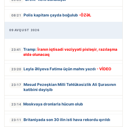
Polis kapitanı çayda boğulub
-ÖZƏL
08:21
09 AVQUST 2026
Tramp:
İranın iqtisadi vəziyyəti pisləşir, razılaşma
23:41
əldə olunacaq
Leyla Əliyeva Fatimə üçün mahnı yazdı
- VİDEO
23:20
Məsud Pezeşkian Milli Təhlükəsizlik Ali Şurasının
23:17
katibini dəyişib
Moskvaya dronlarla hücum olub
23:14
Britaniyada son 30 ilin isti hava rekordu qırıldı
23:11