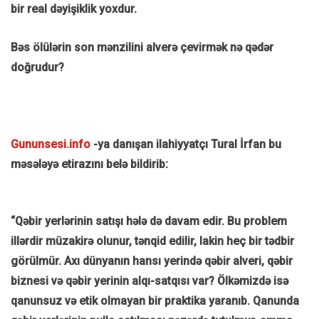
bir real dəyişiklik yoxdur.
Bəs ölülərin son mənzilini alverə çevirmək nə qədər
doğrudur?
Gununsesi.info
-ya danışan ilahiyyatçı Tural İrfan bu
məsələyə etirazını belə bildirib:
“Qəbir yerlərinin satışı hələ də davam edir. Bu problem
illərdir müzakirə olunur, tənqid edilir, lakin heç bir tədbir
görülmür. Axı dünyanın hansı yerində qəbir alveri, qəbir
biznesi və qəbir yerinin alqı-satqısı var? Ölkəmizdə isə
qanunsuz və etik olmayan bir praktika yaranıb. Qanunda