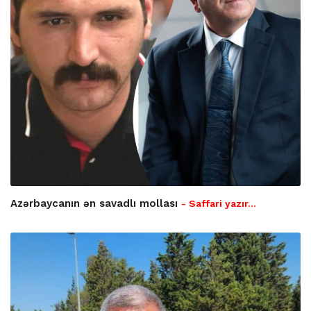
Azərbaycanın ən savadlı mollası
- Saffari yazır…