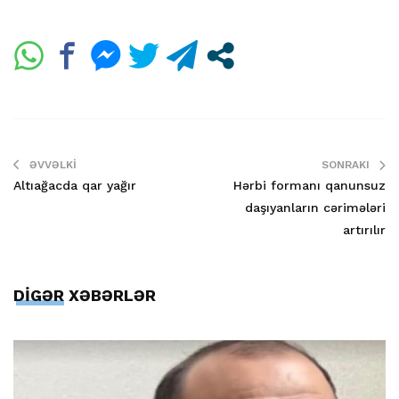
ƏVVƏLKI
SONRAKI
Altıağacda qar yağır
Hərbi formanı qanunsuz
daşıyanların cərimələri
artırılır
DİGƏR XƏBƏRLƏR