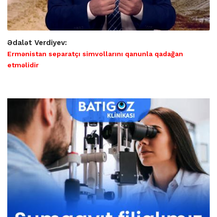
Ədalət Verdiyev:
Ermənistan separatçı simvollarını qanunla qadağan
etməlidir