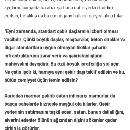
ayrılaraq camaata bərabər şərtlərlə qəbir yerləri təqdim
edilsin, beləliklə də bu cür neqativ halların qarşısı alına bilər:
“Eyni zamanda, standart qəbir daşlarının icbari olması
vacibdir. Çünki böyük daşlar, məqbərələr, beton dirəklər və
digər standartlara uyğun olmayan tikililər şəhərin
infrastrukturuna zərər verir və qəbristanlıqların
mahiyyətini dəyişdirir. Bu özü boyük israfçılığa yol açır.
Nə çətin işdir ki, hamıya eyni qəbir daşı təklif edilsin və bu,
bütün cəmiyyət üçün təmin edilsin?
Xaricdən mərmər gətirib satan inhisarçı məmurlar da
başqa sahələrdə bizneslə məşğul ola bilərlər. Qəbir
yerlərinin satılmasını təşkil edən, satan, bunun dəllallığını,
alverini edənlər ölünün ağzından dişini sökənlər qədər
çirkin iş görürlər.