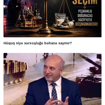
Hüquq niyə sərxoşluğu bəhanə saymır?