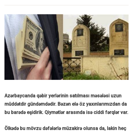
Azərbaycanda qəbir yerlərinin satılması məsələsi uzun
müddətdir gündəmdədir. Bəzən elə öz yaxınlarımızdan da
bu barədə eşidirik. Qiymətlər arasında isə ciddi fərqlər var.
Ölkədə bu mövzu dəfələrlə müzakirə olunsa da, lakin heç