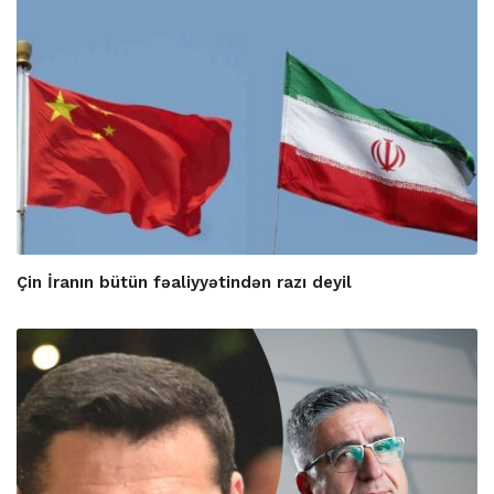
Çin İranın bütün fəaliyyətindən razı deyil