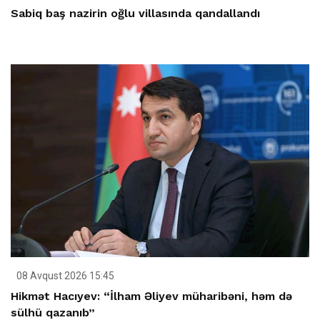
Sabiq baş nazirin oğlu villasında qandallandı
08 Avqust 2026 15:45
Hikmət Hacıyev: “İlham Əliyev müharibəni, həm də
sülhü qazanıb”