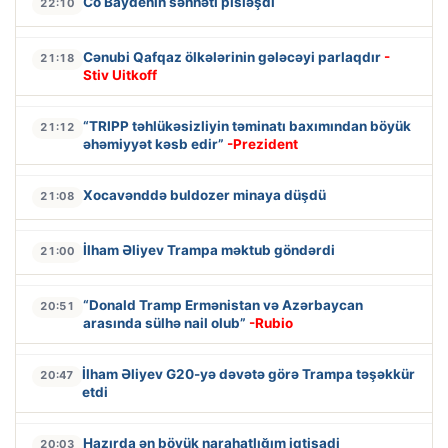
Co Baydenin səhhəti pisləşdi
22:10
Cənubi Qafqaz ölkələrinin gələcəyi parlaqdır
-
21:18
Stiv Uitkoff
“TRIPP təhlükəsizliyin təminatı baxımından böyük
21:12
əhəmiyyət kəsb edir”
-Prezident
Xocavənddə buldozer minaya düşdü
21:08
İlham Əliyev Trampa məktub göndərdi
21:00
“Donald Tramp Ermənistan və Azərbaycan
20:51
arasında sülhə nail olub”
-Rubio
İlham Əliyev G20-yə dəvətə görə Trampa təşəkkür
20:47
etdi
Hazırda ən böyük narahatlığım iqtisadi
20:03