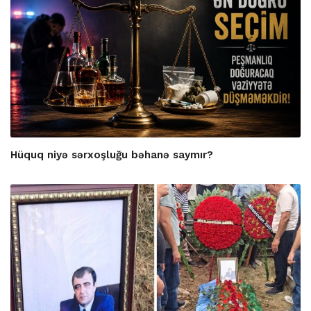
Hüquq niyə sərxoşluğu bəhanə saymır?