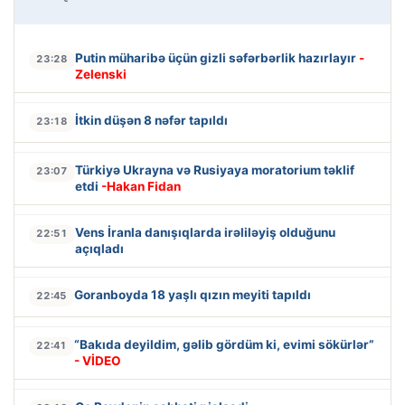
Putin müharibə üçün gizli səfərbərlik hazırlayır
-
23:28
Zelenski
İtkin düşən 8 nəfər tapıldı
23:18
Türkiyə Ukrayna və Rusiyaya moratorium təklif
23:07
etdi
-Hakan Fidan
Vens İranla danışıqlarda irəliləyiş olduğunu
22:51
açıqladı
Goranboyda 18 yaşlı qızın meyiti tapıldı
22:45
“Bakıda deyildim, gəlib gördüm ki, evimi sökürlər”
22:41
- VİDEO