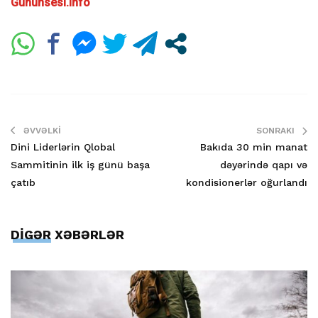
Gununsesi.info
ƏVVƏLKI
SONRAKI
Dini Liderlərin Qlobal
Bakıda 30 min manat
Sammitinin ilk iş günü başa
dəyərində qapı və
çatıb
kondisionerlər oğurlandı
DİGƏR XƏBƏRLƏR