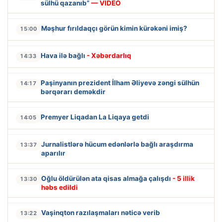
sülhü qazanıb”
— VİDEO
Məşhur fırıldaqçı görün kimin kürəkəni imiş?
15:00
Hava ilə bağlı
- Xəbərdarlıq
14:33
Paşinyanın prezident İlham Əliyevə zəngi sülhün
14:17
bərqərarı deməkdir
Premyer Liqadan La Liqaya getdi
14:05
Jurnalistlərə hücum edənlərlə bağlı araşdırma
13:37
aparılır
Oğlu öldürülən ata qisas almağa çalışdı
- 5 illik
13:30
həbs edildi
Vaşinqton razılaşmaları nəticə verib
13:22