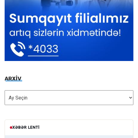
ARXİV
ARXİV
XƏBƏR LENTI