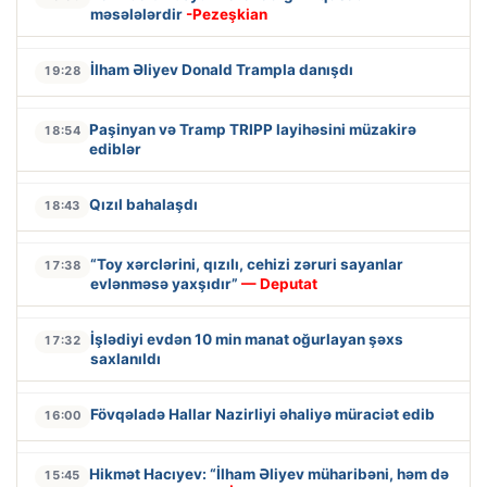
məsələlərdir
-Pezeşkian
İlham Əliyev Donald Trampla danışdı
19:28
Paşinyan və Tramp TRIPP layihəsini müzakirə
18:54
ediblər
Qızıl bahalaşdı
18:43
“Toy xərclərini, qızılı, cehizi zəruri sayanlar
17:38
evlənməsə yaxşıdır”
— Deputat
İşlədiyi evdən 10 min manat oğurlayan şəxs
17:32
saxlanıldı
Fövqəladə Hallar Nazirliyi əhaliyə müraciət edib
16:00
Hikmət Hacıyev: “İlham Əliyev müharibəni, həm də
15:45