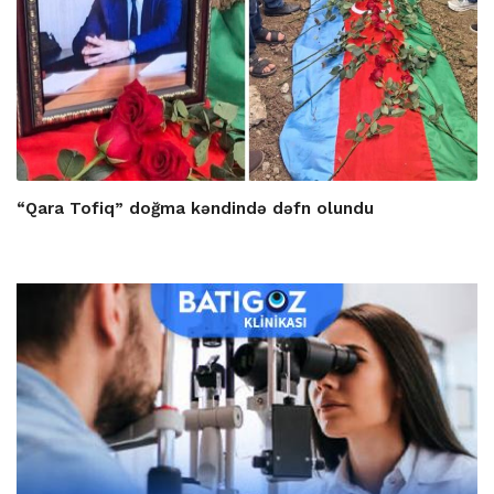
“Qara Tofiq” doğma kəndində dəfn olundu