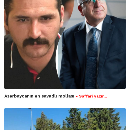
Azərbaycanın ən savadlı mollası
- Saffari yazır…