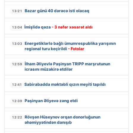
Bazar günü 40 dərəcə isti olacaq
13:21
İmişlidə qəza
- 3 nəfər xəsarət aldı
13:04
Energetiklərlə bağlı ümumrespublika yarışının
13:03
regional turu keçirildi
- Fotolar
İlham Əliyevlə Paşinyan TRIPP marşrutunun
12:59
icrasını müzakirə etdilər
Sabirabadda məktəbli qızın meyiti tapıldı
12:41
Paşinyan Əliyevə zəng etdi
12:39
Rövşən Hüseynov orqan donorluğunun
12:22
əhəmiyyətindən danışıb