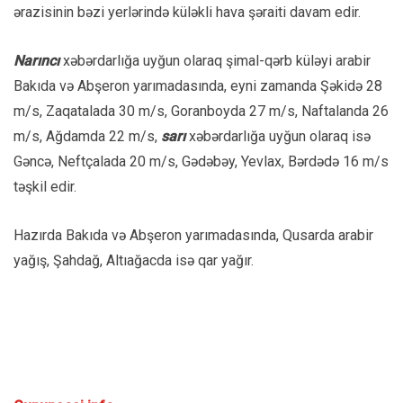
ərazisinin bəzi yerlərində küləkli hava şəraiti davam edir.
Narıncı
xəbərdarlığa uyğun olaraq şimal-qərb küləyi arabir
Bakıda və Abşeron yarımadasında, eyni zamanda Şəkidə 28
m/s, Zaqatalada 30 m/s, Goranboyda 27 m/s, Naftalanda 26
m/s, Ağdamda 22 m/s,
sarı
xəbərdarlığa uyğun olaraq isə
Gəncə, Neftçalada 20 m/s, Gədəbəy, Yevlax, Bərdədə 16 m/s
təşkil edir.
Hazırda Bakıda və Abşeron yarımadasında, Qusarda arabir
yağış, Şahdağ, Altıağacda isə qar yağır.