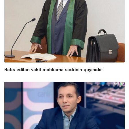
Həbs edilən vəkil məhkəmə sədrinin qayınıdır