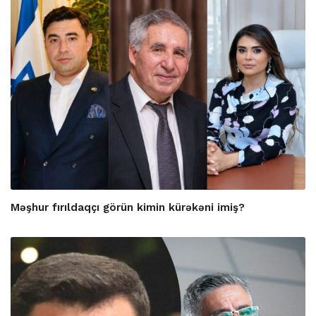
Məşhur fırıldaqçı görün kimin kürəkəni imiş?