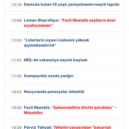
Dənizdə batan 16 yaşlı yeniyetmənin meyiti tapıldı
12:16
Ləman Ələşrəfqızı:
“Fazil Mustafa saytların dost
12:08
siyahısındadır”
“Liderlərin siyasi iradəsini yüksək
11:53
qiymətləndiririk”
MİQ-də vakansiya seçimi başladı
11:32
Sumqayıtda sexdə yanğın
11:20
Naxçıvanda pensiyalar ödənildi
10:53
Fazil Mustafa:
“Şahsevənliklə dövlət qurulmaz” -
10:35
Müsahibə
Pərviz Yəhyalı:
Təhsilin yaxasından “bacarıqlı
10:28