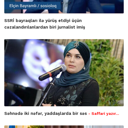
SSRİ bayraqları ilə yürüş etdiyi üçün
cəzalandırılanlardan biri jurnalist imiş
Səhnədə iki nəfər, yaddaşlarda bir səs
- Saffari yazır…