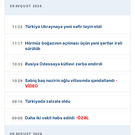
09 AVQUST 2026
Türkiyə Ukraynaya yeni səfir təyin etdi
11:22
Hörmüz boğazının açılması üçün yeni şərtlər irəli
11:17
sürülüb
Rusiya Odessaya kütləvi zərbə endirdi
10:33
Sabiq baş nazirin oğlu villasında qandallandı
-
10:29
VİDEO
Türkiyədə zəlzələ oldu
09:16
Daha iki vəkil həbs edildi
-ÖZƏL
09:00
08 AVQUST 2026