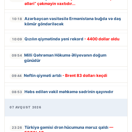
əlləri” çəkməyin vaxtıdır...
Azərbaycan vasitəsilə Ermənistana buğda və daş
10:18
kömür göndəriləcək
Qızılın qiymətində yeni rekord
- 4400 dollar oldu
10:09
Milli Qəhrəman Hökumə Əliyevanın doğum
09:54
günüdür
Neftin qiyməti artdı
- Brent 83 dolları keçdi
09:44
Həbs edilən vəkil məhkəmə sədrinin qayınıdır
08:53
07 AVQUST 2026
Türkiyə gəmisi dron hücumuna məruz qaldı
—
23:26