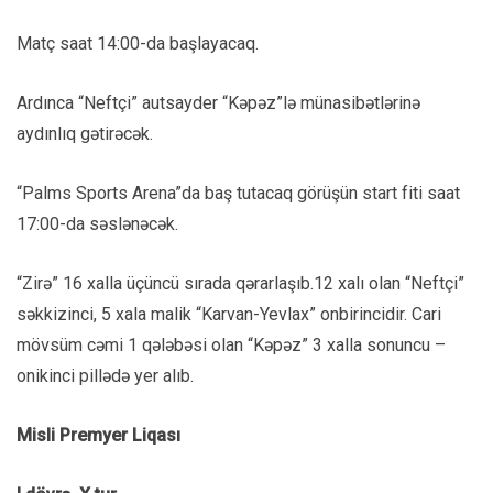
Matç saat 14:00-da başlayacaq.
Ardınca “Neftçi” autsayder “Kəpəz”lə münasibətlərinə
aydınlıq gətirəcək.
“Palms Sports Arena”da baş tutacaq görüşün start fiti saat
17:00-da səslənəcək.
“Zirə” 16 xalla üçüncü sırada qərarlaşıb.12 xalı olan “Neftçi”
səkkizinci, 5 xala malik “Karvan-Yevlax” onbirincidir. Cari
mövsüm cəmi 1 qələbəsi olan “Kəpəz” 3 xalla sonuncu –
onikinci pillədə yer alıb.
Misli Premyer Liqası