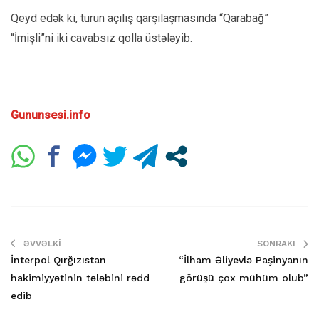
Qeyd edək ki, turun açılış qarşılaşmasında “Qarabağ”
“İmişli”ni iki cavabsız qolla üstələyib.
Gununsesi.info
ƏVVƏLKI
SONRAKI
İnterpol Qırğızıstan
“İlham Əliyevlə Paşinyanın
hakimiyyətinin tələbini rədd
görüşü çox mühüm olub”
edib