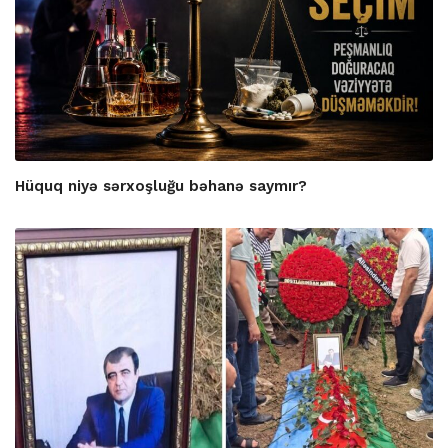
Hüquq niyə sərxoşluğu bəhanə saymır?