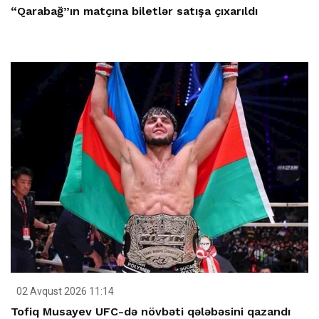
“Qarabağ”ın matçına biletlər satışa çıxarıldı
02 Avqust 2026 11:14
Tofiq Musayev UFC-də növbəti qələbəsini qazandı