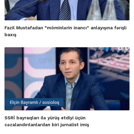
Fazil Mustafadan “möminlərin inancı” anlayışına fərqli
baxış
SSRİ bayraqları ilə yürüş etdiyi üçün
cəzalandırılanlardan biri jurnalist imiş