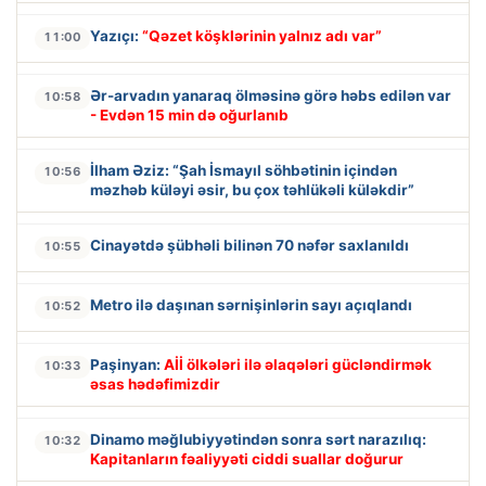
Yazıçı:
“Qəzet köşklərinin yalnız adı var”
11:00
Ər-arvadın yanaraq ölməsinə görə həbs edilən var
10:58
- Evdən 15 min də oğurlanıb
İlham Əziz: “Şah İsmayıl söhbətinin içindən
10:56
məzhəb küləyi əsir, bu çox təhlükəli küləkdir”
Cinayətdə şübhəli bilinən 70 nəfər saxlanıldı
10:55
Metro ilə daşınan sərnişinlərin sayı açıqlandı
10:52
Paşinyan:
Aİİ ölkələri ilə əlaqələri gücləndirmək
10:33
əsas hədəfimizdir
Dinamo məğlubiyyətindən sonra sərt narazılıq:
10:32
Kapitanların fəaliyyəti ciddi suallar doğurur