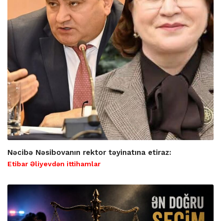
Nəcibə Nəsibovanın rektor təyinatına etiraz:
Etibar Əliyevdən ittihamlar