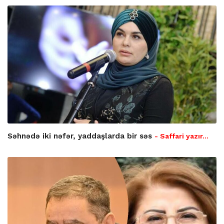
Səhnədə iki nəfər, yaddaşlarda bir səs
- Saffari yazır…