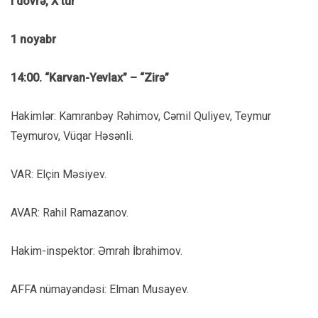
I dövrə, X tur
1 noyabr
14:00. “Karvan-Yevlax” – “Zirə”
Hakimlər: Kamranbəy Rəhimov, Cəmil Quliyev, Teymur
Teymurov, Vüqar Həsənli.
VAR: Elçin Məsiyev.
AVAR: Rahil Ramazanov.
Hakim-inspektor: Əmrah İbrahimov.
AFFA nümayəndəsi: Elman Musayev.