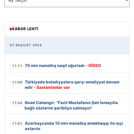
XƏBƏR LENTI
07 AVQUST 2026
70 min manatlıq naqil oğurladı
- VİDEO
11:11
Türkiyədə bələdiyyələrə qarşı əməliyyat davam
11:06
edir
- Saxlanılanlar var
Əsəd Cahangir: “Fazil Mustafanın Şah İsmayılla
11:04
bağlı sözlərini qəribliyə salmayın”
Azərbaycanda 10 min manatlıq əməkhaqqı ilə işçi
11:01
axtarılır