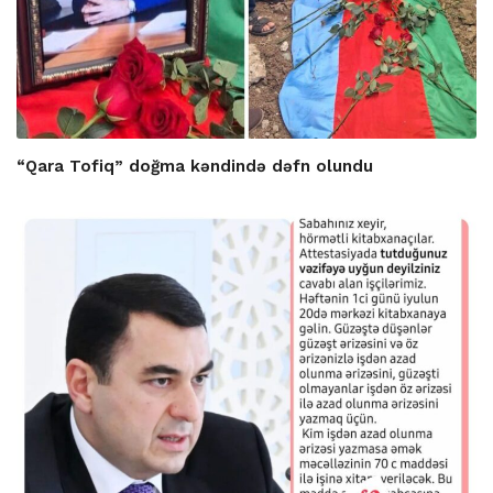
“Qara Tofiq” doğma kəndində dəfn olundu