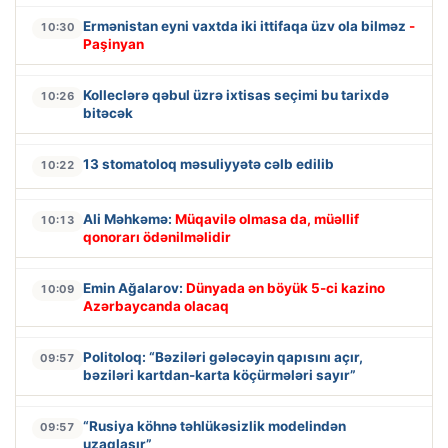
Ermənistan eyni vaxtda iki ittifaqa üzv ola bilməz
-
10:30
Paşinyan
Kolleclərə qəbul üzrə ixtisas seçimi bu tarixdə
10:26
bitəcək
13 stomatoloq məsuliyyətə cəlb edilib
10:22
Ali Məhkəmə:
Müqavilə olmasa da, müəllif
10:13
qonorarı ödənilməlidir
Emin Ağalarov:
Dünyada ən böyük 5-ci kazino
10:09
Azərbaycanda olacaq
Politoloq: “Bəziləri gələcəyin qapısını açır,
09:57
bəziləri kartdan-karta köçürmələri sayır”
“Rusiya köhnə təhlükəsizlik modelindən
09:57
uzaqlaşır”