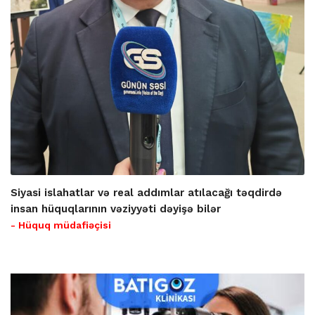
Siyasi islahatlar və real addımlar atılacağı təqdirdə
insan hüquqlarının vəziyyəti dəyişə bilər
- Hüquq müdafiəçisi