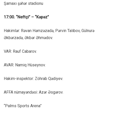
Şamaxı şəhər stadionu
17:00. “Neftçi” – “Kəpəz”
Hakimlər: Rəvan Həmzəzadə, Pərvin Talıbov, Gülnurə
Əkbərzadə, Əkbər Əhmədov.
VAR: Rauf Cabarov.
AVAR: Namiq Hüseynov.
Hakim-inspektor: Zöhrab Qədiyev.
AFFA nümayəndəsi: Azər Əsgərov.
“Palms Sports Arena”