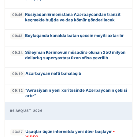
Rusiyadan Ermənistana Azərbaycandan tranzit
09:46
keçməklə buğda və daş kömür göndəriləcək
Beyləqanda kanalda batan şəxsin meyiti axtarılır
09:43
Süleyman Kərimovun müsadirə olunan 250 milyon
09:34
dollarlıq superyaxtası üzən ofisə çevrilib
Azərbaycan nefti bahalaşıb
09:19
“Avrasiyanın yeni xəritəsində Azərbaycanın çəkisi
09:12
artır”
06 AVQUST 2026
Uşaqlar üçün internetdə yeni dövr başlayır
-
23:27