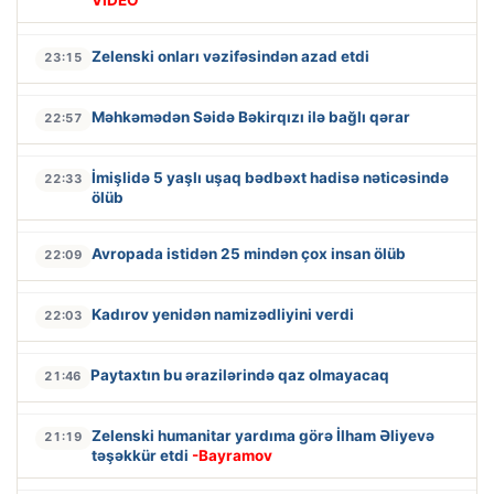
VİDEO
Zelenski onları vəzifəsindən azad etdi
23:15
Məhkəmədən Səidə Bəkirqızı ilə bağlı qərar
22:57
İmişlidə 5 yaşlı uşaq bədbəxt hadisə nəticəsində
22:33
ölüb
Avropada istidən 25 mindən çox insan ölüb
22:09
Kadırov yenidən namizədliyini verdi
22:03
Paytaxtın bu ərazilərində qaz olmayacaq
21:46
Zelenski humanitar yardıma görə İlham Əliyevə
21:19
təşəkkür etdi
-Bayramov