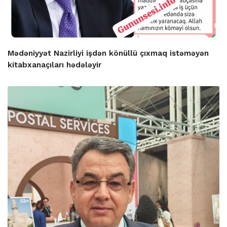
Mədəniyyət Nazirliyi işdən könüllü çıxmaq istəməyən
kitabxanaçıları hədələyir