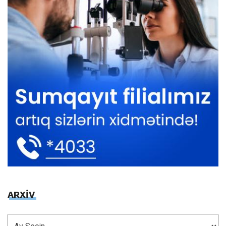
ARXİV
ARXİV