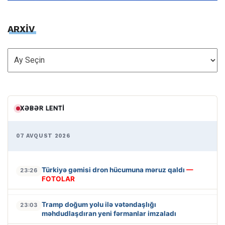
ARXİV
ARXİV
XƏBƏR LENTI
07 AVQUST 2026
Türkiyə gəmisi dron hücumuna məruz qaldı
—
23:26
FOTOLAR
Tramp doğum yolu ilə vətəndaşlığı
23:03
məhdudlaşdıran yeni fərmanlar imzaladı