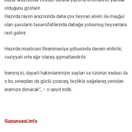
olduğunu göstərir.
Hazırda rayon ərazisində daha çox heyvan alveri ilə məşğul
olan şəxslərin təsərrüfatlarında dabağa yoluxmuş heyvanlara
rast gəlinir.
Hazırda müalicəsi Reanimasiya şöbəsində davam etdirilir,
vəziyyəti orta ağır olaraq qiymətləndirilir.
İnanırıq ki, dəyərli həkimlərimizin səyləri və özünün iradəsi ilə
o bu sınaqdan da güclü çıxacaq, tezliklə sağalaraq yenidən
aramıza dönəcək”, – o qeyd edib.
Gununsesi.info