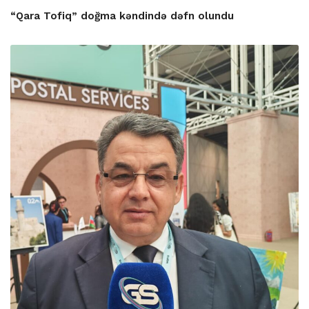
“Qara Tofiq” doğma kəndində dəfn olundu