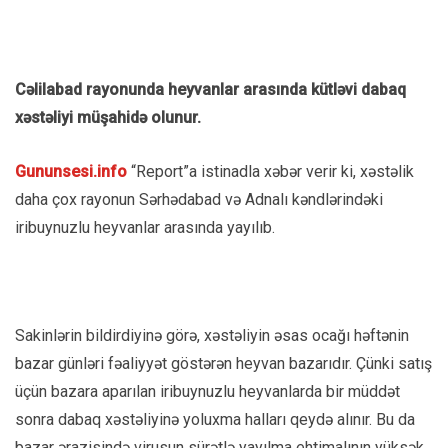
Cəlilabad rayonunda heyvanlar arasında kütləvi dabaq
xəstəliyi müşahidə olunur.
Gununsesi.info
“Report”a istinadla xəbər verir ki, xəstəlik
daha çox rayonun Sərhədabad və Adnalı kəndlərindəki
iribuynuzlu heyvanlar arasında yayılıb.
Sakinlərin bildirdiyinə görə, xəstəliyin əsas ocağı həftənin
bazar günləri fəaliyyət göstərən heyvan bazarıdır. Çünki satış
üçün bazara aparılan iribuynuzlu heyvanlarda bir müddət
sonra dabaq xəstəliyinə yoluxma halları qeydə alınır. Bu da
bazar ərazisində virusun sürətlə yayılma ehtimalının yüksək