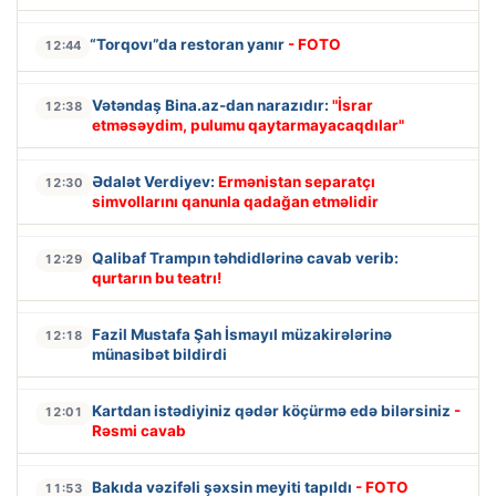
“Torqovı”da restoran yanır
- FOTO
12:44
Vətəndaş Bina.az-dan narazıdır:
"İsrar
12:38
etməsəydim, pulumu qaytarmayacaqdılar"
Ədalət Verdiyev:
Ermənistan separatçı
12:30
simvollarını qanunla qadağan etməlidir
Qalibaf Trampın təhdidlərinə cavab verib:
12:29
qurtarın bu teatrı!
Fazil Mustafa Şah İsmayıl müzakirələrinə
12:18
münasibət bildirdi
Kartdan istədiyiniz qədər köçürmə edə bilərsiniz
-
12:01
Rəsmi cavab
Bakıda vəzifəli şəxsin meyiti tapıldı
- FOTO
11:53