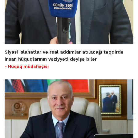
Siyasi islahatlar və real addımlar atılacağı təqdirdə
insan hüquqlarının vəziyyəti dəyişə bilər
- Hüquq müdafiəçisi