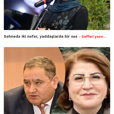
Səhnədə iki nəfər, yaddaşlarda bir səs
- Saffari yazır…