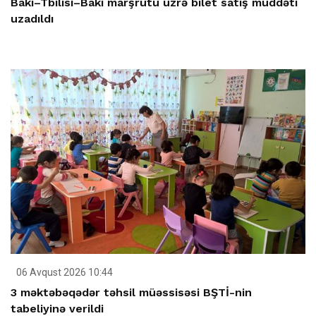
Bakı–Tbilisi–Bakı marşrutu üzrə bilet satış müddəti
uzadıldı
06 Avqust 2026 10:44
3 məktəbəqədər təhsil müəssisəsi BŞTİ-nin
tabeliyinə verildi