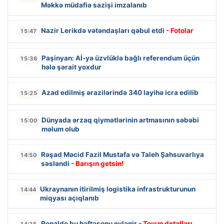
Məkkə müdafiə sazişi imzalanıb
Nazir Lerikdə vətəndaşları qəbul etdi
- Fotolar
15:47
Paşinyan: Aİ-yə üzvlüklə bağlı referendum üçün
15:36
hələ şərait yoxdur
Azad edilmiş ərazilərində 340 layihə icra edilib
15:25
Dünyada ərzaq qiymətlərinin artmasının səbəbi
15:00
məlum olub
Rəşad Məcid Fazil Mustafa və Taleh Şahsuvarlıya
14:50
səsləndi
- Barışın getsin!
Ukraynanın itirilmiş logistika infrastrukturunun
14:44
miqyası açıqlanıb
Ronaldo bu həftəsonu evlənir
- Toyun detalları