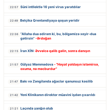
Süni intllektlə 16 yeni virus yaratdılar
22:57
Belçika Qrenlandiyaya qoşun yeridir
22:49
“Allaha dua edirəm ki, bu, bölgəmizə xeyir-dua
22:36
gətirsin”
-Ərdoğan
İran XİN:
Əvvəlcə qalib gəlin, sonra danışın
22:15
Gülyaz Məmmədova
- "Həyat yoldaşın istəmirsə,
21:57
oxuma, nə məcburdur"
Bakı və Zəngilanda ağaclar qanunsuz kəsilib
21:47
Yeni Klinikanın direktor müavini işdən çıxarıldı
21:42
Laçında yanğın olub
21:21