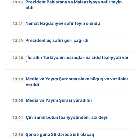
Prezident Pakistana və Malayziyaya səfir təyin
13:43
etdi
Nemət Nağdəliyev səfir təyin olundu
13:41
Prezident üç səfiri geri çağırdı
13:40
“İsrailin Türkiyənin maraqlarına zidd fəaliyyəti var
13:28
“
Media və Yayım Şurasına əlavə hüquq və vəzifələr
13:19
verildi
Media və Yayım Şurası yaradıldı
13:08
Çin İranın bütün fəaliyyətindən razı deyil
13:01
Şənbə günü 39 dərəcə isti olacaq
12:56