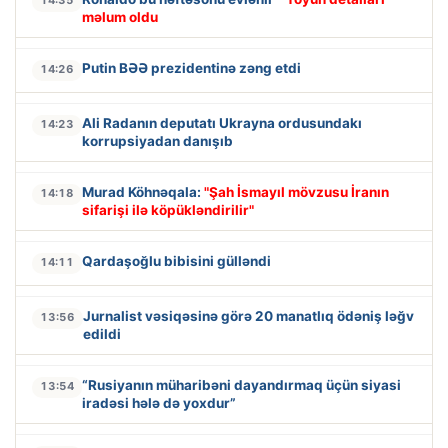
14:35
məlum oldu
Putin BƏƏ prezidentinə zəng etdi
14:26
Ali Radanın deputatı Ukrayna ordusundakı
14:23
korrupsiyadan danışıb
Murad Köhnəqala:
"Şah İsmayıl mövzusu İranın
14:18
sifarişi ilə köpükləndirilir"
Qardaşoğlu bibisini gülləndi
14:11
Jurnalist vəsiqəsinə görə 20 manatlıq ödəniş ləğv
13:56
edildi
“Rusiyanın müharibəni dayandırmaq üçün siyasi
13:54
iradəsi hələ də yoxdur”