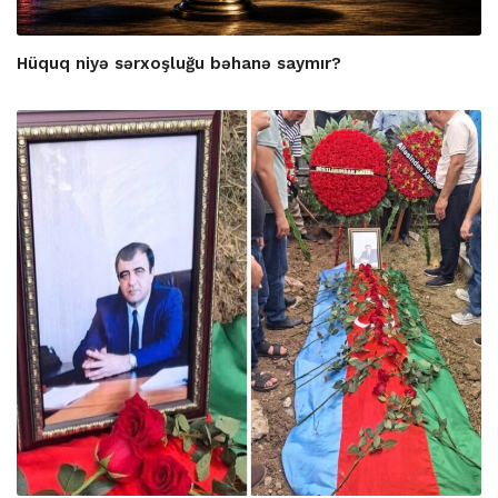
Hüquq niyə sərxoşluğu bəhanə saymır?