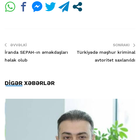
ƏVVƏLKI
SONRAKI
İranda SEPAH-ın əməkdaşları
Türkiyədə məşhur kriminal
həlak olub
avtoritet saxlanıldı
DİGƏR XƏBƏRLƏR