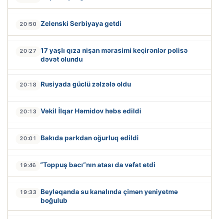
Zelenski Serbiyaya getdi
20:50
17 yaşlı qıza nişan mərasimi keçirənlər polisə
20:27
dəvət olundu
Rusiyada güclü zəlzələ oldu
20:18
Vəkil İlqar Həmidov həbs edildi
20:13
Bakıda parkdan oğurluq edildi
20:01
“Toppuş bacı”nın atası da vəfat etdi
19:46
Beyləqanda su kanalında çimən yeniyetmə
19:33
boğulub