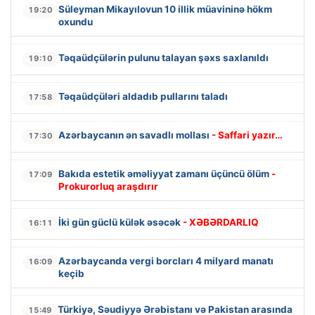
Süleyman Mikayılovun 10 illik müavininə hökm
19:20
oxundu
Təqaüdçülərin pulunu talayan şəxs saxlanıldı
19:10
Təqaüdçüləri aldadıb pullarını taladı
17:58
Azərbaycanın ən savadlı mollası
- Saffari yazır…
17:30
Bakıda estetik əməliyyat zamanı üçüncü ölüm
-
17:09
Prokurorluq araşdırır
İki gün güclü külək əsəcək
- XƏBƏRDARLIQ
16:11
Azərbaycanda vergi borcları 4 milyard manatı
16:09
keçib
Türkiyə, Səudiyyə Ərəbistanı və Pakistan arasında
15:49