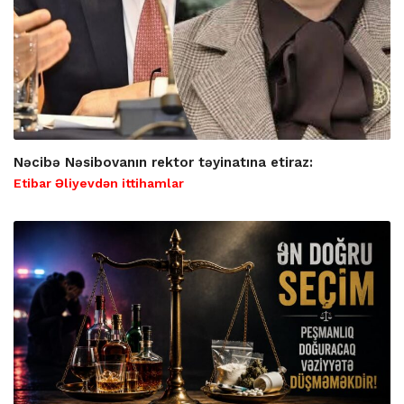
Nəcibə Nəsibovanın rektor təyinatına etiraz:
Etibar Əliyevdən ittihamlar